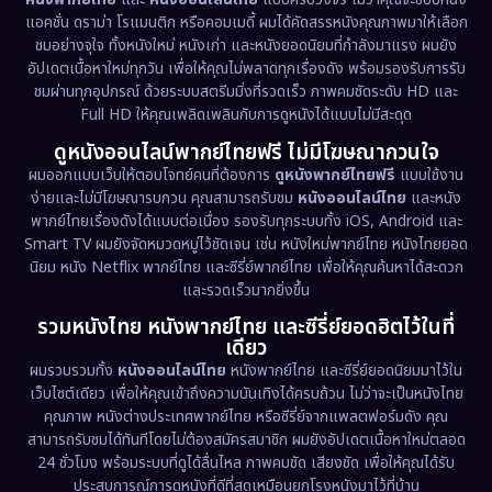
Documentary สารคดี
(93)
แอคชั่น ดราม่า โรแมนติก หรือคอมเมดี้ ผมได้คัดสรรหนังคุณภาพมาให้เลือก
ชมอย่างจุใจ ทั้งหนังใหม่ หนังเก่า และหนังยอดนิยมที่กำลังมาแรง ผมยัง
อัปเดตเนื้อหาใหม่ทุกวัน เพื่อให้คุณไม่พลาดทุกเรื่องดัง พร้อมรองรับการรับ
Drama ดราม่า
(1,460)
ชมผ่านทุกอุปกรณ์ ด้วยระบบสตรีมมิ่งที่รวดเร็ว ภาพคมชัดระดับ HD และ
Full HD ให้คุณเพลิดเพลินกับการดูหนังได้แบบไม่มีสะดุด
Dystopian
(17)
ดูหนังออนไลน์พากย์ไทยฟรี ไม่มีโฆษณากวนใจ
Emotional
(61)
ผมออกแบบเว็บให้ตอบโจทย์คนที่ต้องการ
ดูหนังพากย์ไทยฟรี
แบบใช้งาน
ง่ายและไม่มีโฆษณารบกวน คุณสามารถรับชม
หนังออนไลน์ไทย
และหนัง
พากย์ไทยเรื่องดังได้แบบต่อเนื่อง รองรับทุกระบบทั้ง iOS, Android และ
Epic มหากาพย์
(218)
Smart TV ผมยังจัดหมวดหมู่ไว้ชัดเจน เช่น หนังใหม่พากย์ไทย หนังไทยยอด
นิยม หนัง Netflix พากย์ไทย และซีรี่ย์พากย์ไทย เพื่อให้คุณค้นหาได้สะดวก
Erotic
(36)
และรวดเร็วมากยิ่งขึ้น
รวมหนังไทย หนังพากย์ไทย และซีรี่ย์ยอดฮิตไว้ในที่
Family ครอบครัว
(363)
เดียว
ผมรวบรวมทั้ง
หนังออนไลน์ไทย
หนังพากย์ไทย และซีรี่ย์ยอดนิยมมาไว้ใน
Fantasy จินตนาการ
(326)
เว็บไซต์เดียว เพื่อให้คุณเข้าถึงความบันเทิงได้ครบถ้วน ไม่ว่าจะเป็นหนังไทย
คุณภาพ หนังต่างประเทศพากย์ไทย หรือซีรี่ย์จากแพลตฟอร์มดัง คุณ
Fiction
(9)
สามารถรับชมได้ทันทีโดยไม่ต้องสมัครสมาชิก ผมยังอัปเดตเนื้อหาใหม่ตลอด
24 ชั่วโมง พร้อมระบบที่ดูได้ลื่นไหล ภาพคมชัด เสียงชัด เพื่อให้คุณได้รับ
Film
(57)
ประสบการณ์การดูหนังที่ดีที่สุดเหมือนยกโรงหนังมาไว้ที่บ้าน