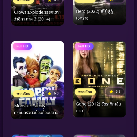
พากย์ไทย
Hero (2022) ฮีโร่ สู้กู้
Crows Explode เรียกเขา
เอกราช
ว่าอีกา ภาค 3 (2014)
Full HD
Full HD
5.9
พากย์ไทย
6.0
พากย์ไทย
Gone (2012) ขีดระทึกเส้น
Monster Family
ตาย
ครอบครัวตัวป่วนก๊วนปีศาจ
(2017)