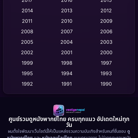
Comedy ตลก
(436)
2014
2013
2012
Coming-of-age ชีวิตวัยรุ่น
(62)
2011
2010
2009
Crime อาชญากรรม
(513)
2008
2007
2006
2005
2004
2003
Cult Film
(4)
2002
2001
2000
Culture
(9)
1999
1998
1997
Dance เต้น
1995
1994
1993
(10)
1992
1991
1990
Detective สืบสวน
(59)
1989
1988
1986
Detective สืบสวน
(73)
1985
1983
1982
1981
1978
1974
Disaster
(13)
ศูนย์รวมดูหนังพากย์ไทย ครบทุกแนว อัปเดตใหม่ทุก
วัน
1971
1962
Disney+
(5)
ผมตั้งใจพัฒนาเว็บไซต์นี้ให้เป็นแหล่งรวมความบันเทิงสำหรับคนที่ชื่นชอบ
ดู
หนังพากย์ไทย
และ
หนังออนไลน์ไทย
แบบครบวงจร ไม่ว่าคุณจะชอบหนัง