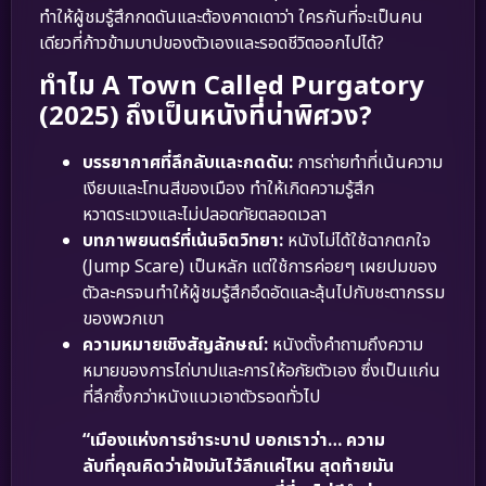
ทำให้ผู้ชมรู้สึกกดดันและต้องคาดเดาว่า ใครกันที่จะเป็นคน
เดียวที่ก้าวข้ามบาปของตัวเองและรอดชีวิตออกไปได้?
ทำไม A Town Called Purgatory
(2025) ถึงเป็นหนังที่น่าพิศวง?
บรรยากาศที่ลึกลับและกดดัน:
การถ่ายทำที่เน้นความ
เงียบและโทนสีของเมือง ทำให้เกิดความรู้สึก
หวาดระแวงและไม่ปลอดภัยตลอดเวลา
บทภาพยนตร์ที่เน้นจิตวิทยา:
หนังไม่ได้ใช้ฉากตกใจ
(Jump Scare) เป็นหลัก แต่ใช้การค่อยๆ เผยปมของ
ตัวละครจนทำให้ผู้ชมรู้สึกอึดอัดและลุ้นไปกับชะตากรรม
ของพวกเขา
ความหมายเชิงสัญลักษณ์:
หนังตั้งคำถามถึงความ
หมายของการไถ่บาปและการให้อภัยตัวเอง ซึ่งเป็นแก่น
ที่ลึกซึ้งกว่าหนังแนวเอาตัวรอดทั่วไป
“เมืองแห่งการชำระบาป บอกเราว่า… ความ
ลับที่คุณคิดว่าฝังมันไว้ลึกแค่ไหน สุดท้ายมัน