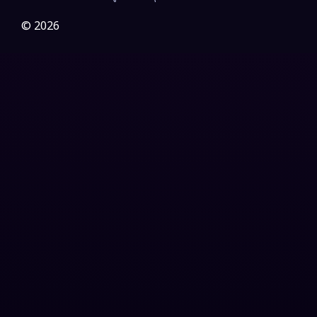
Gothic
(3)
© 2026
Grief
(7)
HBO GO
(6)
HBO Max
(3)
Healing
(15)
Heist
(26)
Historical
(7)
History ประวัติศาสตร์
(54)
Holiday
(3)
Horror สยองขวัญ
(385)