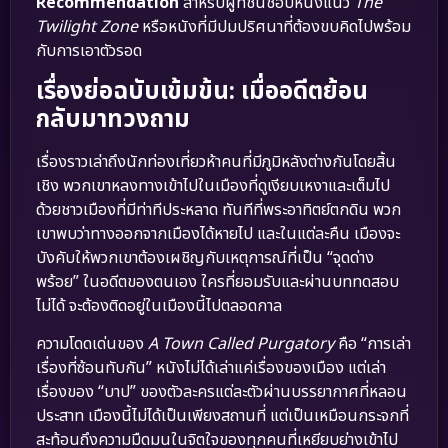
Recommendation
สำหรับผู้ที่ชื่นชอบหนังแนว
The
Twilight Zone
หรือหนังที่มีปมปริศนาที่ต้องขบคิดไปพร้อม
กับการเอาตัวรอด
เรื่องย่อฉบับเข้มข้น: เมื่ออดีตย้อน
กลับมาทวงถาม
เรื่องราวเล่าถึงนักท่องเที่ยวห้าคนที่มีภูมิหลังต่างกันโดยสิ้น
เชิง พวกเขาหลงทางเข้าไปในเมืองที่ดูเงียบเหงาและเต็มไป
ด้วยชาวเมืองที่มีท่าทีประหลาด ทันทีที่พระอาทิตย์ตกดิน พวก
เขาพบว่าทางออกจากเมืองได้หายไป และในแต่ละคืน เมืองจะ
บังคับให้พวกเขาต้องเผชิญกับเหตุการณ์ที่เป็น “จุดด่าง
พร้อย” ในอดีตของตนเอง ใครที่ยอมรับและผ่านบททดสอบ
ไม่ได้ จะต้องติดอยู่ในเมืองนี้ไปตลอดกาล
ความโดดเด่นของ
A Town Called Purgatory
คือ “การเล่า
เรื่องที่ซ้อนทับกัน” หนังไม่ได้เล่าแค่เรื่องของเมือง แต่เล่า
เรื่องของ “บาป” ของตัวละครแต่ละตัวผ่านบรรยากาศที่หลอน
ประสาท เมืองนี้ไม่ได้เป็นเพียงสถานที่ แต่เป็นเหมือนกระจกที่
สะท้อนถึงความมืดมนในจิตใจของทุกคนที่เหยียบย่างเข้าไป