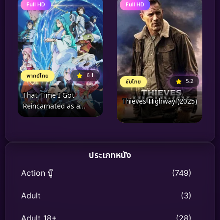
Full HD
Full HD
6.1
พากย์ไทย
5.2
ซับไทย
That Time I Got
Thieves Highway (2025)
Reincarnated as a
Slime the Movie Tears
of the Azure Sea (2026)
เกิดใหม่ทั้งทีก็เป็นสไลม์ไปซะ
แล้วเดอะมูฟวี่ ภาคน้ำตา
ประเภทหนัง
แห่งห้วงทะเลคราม
Action บู๊
(749)
Adult
(3)
Adult 18+
(28)