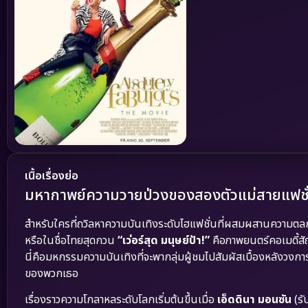
เนื้อเรื่องย่อ
มหากาพย์ความวายป่วงของสองตัวแม่สายแฟชั่น
สำหรับใครที่ถวิลหาความบันเทิงระดับไฮแฟชั่นที่ผสมผสานความต
หรือในชื่อไทยสุดกวน
“เว่อร์สุด มนุษย์ป้า!”
คือภาพยนตร์คอเมดี้สัญ
นี่คือมหกรรมความบันเทิงที่จะพากลุ่มผู้ชมไปสัมผัสเบื้องหลังวงการ
ของพวกเธอ
เรื่องราวความโกลาหลระดับโลกเริ่มต้นขึ้นเมื่อ
เอ็ดดินา มอนซัน
(รั