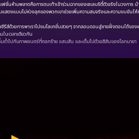
ฟชั่นห้ามพลาดคือการตบเท้าเข้าร่วมฉากของเซเลบริตี้ตัวจริงในวงการ น
าร่วมแสดงแบบไม่ห่วงลุคของพวกเขาช่วยเพิ่มความสมจริงและความขบขันให้ก
นซีรีส์ด้วยการพาเราไปชมโลเคชั่นสวยๆ จากลอนดอนสู่ชายฝั่งตอนใต้ของ
ชันในเวลาเดียวกัน
่มด่ำไปกับภาพยนตร์ที่ตลกร้าย แสบสัน และเต็มไปด้วยสีสันของโลกมายา