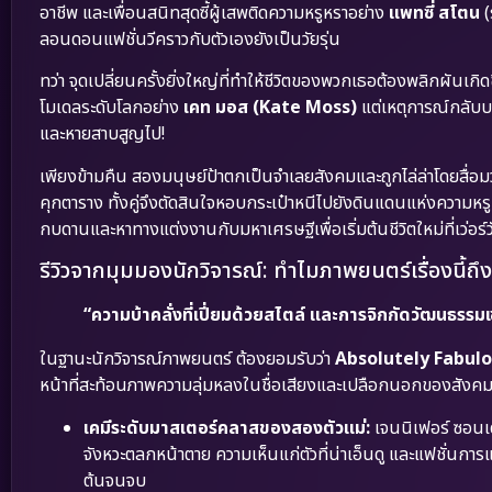
อาชีพ และเพื่อนสนิทสุดซี้ผู้เสพติดความหรูหราอย่าง
แพทซี่ สโตน
(
ลอนดอนแฟชั่นวีคราวกับตัวเองยังเป็นวัยรุ่น
ทว่า จุดเปลี่ยนครั้งยิ่งใหญ่ที่ทำให้ชีวิตของพวกเธอต้องพลิกผันเกิด
โมเดลระดับโลกอย่าง
เคท มอส (Kate Moss)
แต่เหตุการณ์กลับบ
และหายสาบสูญไป!
เพียงข้ามคืน สองมนุษย์ป้าตกเป็นจำเลยสังคมและถูกไล่ล่าโดยสื
คุกตาราง ทั้งคู่จึงตัดสินใจหอบกระเป๋าหนีไปยังดินแดนแห่งความหร
กบดานและหาทางแต่งงานกับมหาเศรษฐีเพื่อเริ่มต้นชีวิตใหม่ที่เว่อร์
รีวิวจากมุมมองนักวิจารณ์: ทำไมภาพยนตร์เรื่องนี้ถึ
“ความบ้าคลั่งที่เปี่ยมด้วยสไตล์ และการจิกกัดวัฒนธรรมเซ
ในฐานะนักวิจารณ์ภาพยนตร์ ต้องยอมรับว่า
Absolutely Fabulo
หน้าที่สะท้อนภาพความลุ่มหลงในชื่อเสียงและเปลือกนอกของสังคม
เคมีระดับมาสเตอร์คลาสของสองตัวแม่:
เจนนิเฟอร์ ซอนเด
จังหวะตลกหน้าตาย ความเห็นแก่ตัวที่น่าเอ็นดู และแฟชั่นการแต่
ต้นจนจบ