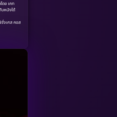
ำโดย เคท
HBO GO
(6)
ับหนังได้
HBO Max
(3)
ฝรั่งเศส คอส
Healing
(15)
Heist
(26)
Historical
(7)
History ประวัติศาสตร์
(54)
Holiday
(3)
Horror สยองขวัญ
(390)
Human
(49)
Inspirational แรงบันดาลใจ
(157)