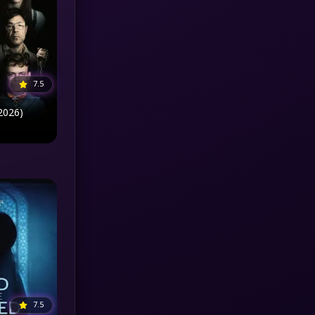
MONOMAX
(1)
Monster
(25)
7.5
Movie Collection
(3)
2026)
Musical เพลง
(65)
Mystery ลึกลับ
(374)
nature
(4)
Parody
(3)
Period ย้อนยุค
(96)
Political การเมือง
(20)
7.5