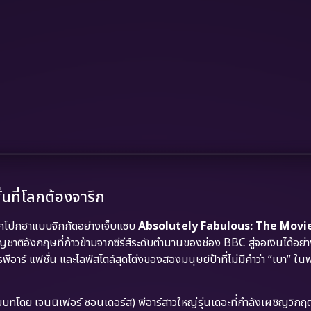
ที่โลกต้องจารึก
ลกโปกฮาแบบจิกกัดอย่างเจ็บแซบ
Absolutely Fabulous: The Movie
ชาติอังกฤษที่ก้าวข้ามจากซีรีส์ระดับตำนานของช่อง BBC สู่จอเงินได้อย่า
พีอาร์ แฟชั่น และไลฟ์สไตล์สุดโต่งของสองมนุษย์ป้าที่ไม่มีคำว่า “เบา” 
บบทโดย เจนนิเฟอร์ ซอนเดอร์ส) พีอาร์สาวใหญ่รุ่นเดอะที่กำลังเผชิญวิก