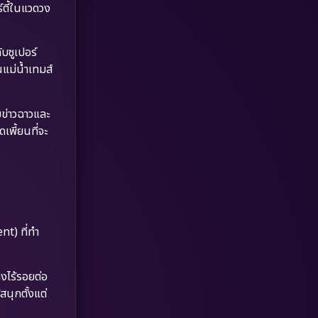
Dystopian
(17)
ร์ตี้ในแวดวง
Emotional
(61)
ับซูเปอร์
แม่น้ำเทมส์
Epic มหากาพย์
(221)
Erotic
(36)
ข่าวฉาวและ
พี้ยนที่จะ
Family ครอบครัว
(369)
Fantasy จินตนาการ
(331)
Fiction
(9)
nt) ที่ทำ
Film
(57)
Gothic
(3)
งไร้รอยต่อ
สนุกตั้งแต่
Grief
(7)