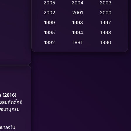
2005
2004
2003
Cult Film
2002
2001
2000
(4)
1999
1998
1997
Culture
(9)
1995
1994
1993
Dance เต้น
(10)
1992
1991
1990
1989
1988
1986
Detective สืบสวน
(75)
1985
1983
1982
Detective สืบสวน
(60)
1981
1978
1974
Disaster
(13)
1971
1962
Disney+
(5)
 (2016)
งสมศักดิ์ศรี
Documentary สารคดี
(93)
ในพจนานุกรม
Drama ดราม่า
(1,486)
ฤตขาลงใน