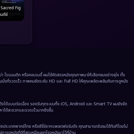
Political การเมือง
(41)
 Sacred Fig
นดีย์
Prime Video
(20)
Psychological จิตวิทยา
(929)
Rescue กู้ภัย
(12)
Revenge
(37)
Road Trip
(8)
 โรแมนติก หรือคอมเมดี้ ผมได้คัดสรรหนังคุณภาพมาให้เลือกชมอย่างจุใจ ทั้ง
ีมมิ่งที่รวดเร็ว ภาพคมชัดระดับ HD และ Full HD ให้คุณเพลิดเพลินกับการดูหนัง
Romance โรแมนติก
(354)
Romantic
(142)
ังได้แบบต่อเนื่อง รองรับทุกระบบทั้ง iOS, Android และ Smart TV ผมยังจัด
นหาได้สะดวกและรวดเร็วมากยิ่งขึ้น
Romantic Comedy
(176)
งต่างประเทศพากย์ไทย หรือซีรี่ย์จากแพลตฟอร์มดัง คุณสามารถรับชมได้ทันทีโดยไม่
Satire
(12)
ารดูหนังที่ดีที่สุดเหมือนยกโรงหนังมาไว้ที่บ้าน