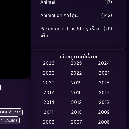
Animal
(17)
Animation การ์ตูน
(143)
Based on a True Story เรื่อง
(79)
จริง
Based on Novel
(8)
เลือกดูตามปีที่ฉาย
Biography ชีวิตจริง
(75)
2026
2025
2024
2023
2022
2021
Black Comedy
(316)
2020
2019
2018
!
Classic หนังคลาสสิก
(47)
2017
2016
2015
Comedy ตลก
(446)
2014
2013
2012
2011
2010
2009
ย์ป้า! เต็มเรื่อง
Coming-of-age ชีวิตวัยรุ่น
(62)
ป้า! นักแสดง
2008
2007
2006
Crime อาชญากรรม
(520)