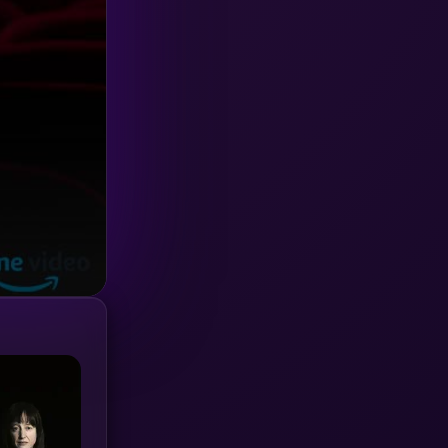
Investigation
(33)
iQIYI
(18)
Kids
(16)
LGBTQ
(5)
Love
(25)
Martial
(6)
Martial Arts
(36)
marvel
(2)
Melodrama
(6)
Military
(7)