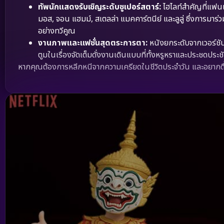
ทัพนักแสดงรับเชิญระดับซูเปอร์สตาร์:
ไฮไลท์สำคัญที่แฟนแ
มอส, จอน แฮมม์, สเตลล่า แมคคาร์ตนีย์ และลูลู่ ซึ่งการม
อย่างทวีคูณ
งานภาพและแฟชั่นสุดตระการตา:
หนังยกระดับจากเวอร์ชั
ตูมในเรื่องจัดเต็มดั่งงานเดินแบบที่ทั้งหรูหราและประชดประ
หากคุณต้องการหลีกหนีจากความเครียดในชีวิตประจำวัน และอยากดื