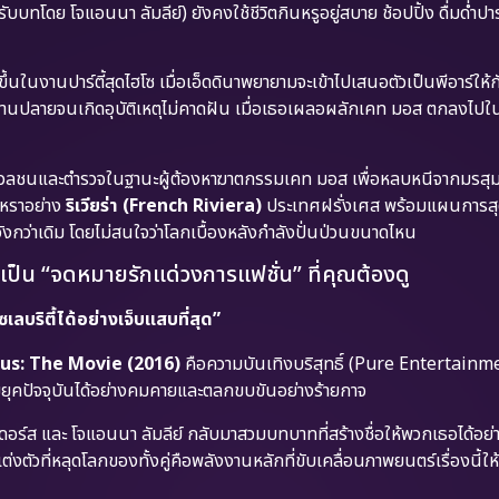
รับบทโดย โจแอนนา ลัมลีย์) ยังคงใช้ชีวิตกินหรูอยู่สบาย ช้อปปิ้ง ดื่มด่ำปา
ขึ้นในงานปาร์ตี้สุดไฮโซ เมื่อเอ็ดดินาพยายามจะเข้าไปเสนอตัวเป็นพีอาร์ให้ก
านปลายจนเกิดอุบัติเหตุไม่คาดฝัน เมื่อเธอเผลอผลักเคท มอส ตกลงไปใน
่อมวลชนและตำรวจในฐานะผู้ต้องหาฆาตกรรมเคท มอส เพื่อหลบหนีจากมรสุม
ูหราอย่าง
ริเวียร่า (French Riviera)
ประเทศฝรั่งเศส พร้อมแผนการสุดเ
วังกว่าเดิม โดยไม่สนใจว่าโลกเบื้องหลังกำลังปั่นป่วนขนาดไหน
งเป็น “จดหมายรักแด่วงการแฟชั่น” ที่คุณต้องดู
เลบริตี้ได้อย่างเจ็บแสบที่สุด”
us: The Movie (2016)
คือความบันเทิงบริสุทธิ์ (Pure Entertainme
ยุคปัจจุบันได้อย่างคมคายและตลกขบขันอย่างร้ายกาจ
อร์ส และ โจแอนนา ลัมลีย์ กลับมาสวมบทบาทที่สร้างชื่อให้พวกเธอได้อย่า
งตัวที่หลุดโลกของทั้งคู่คือพลังงานหลักที่ขับเคลื่อนภาพยนตร์เรื่องนี้ให้