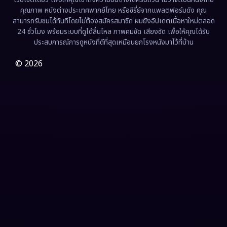
คุณภาพ หนังต่างประเทศพากย์ไทย หรือซีรี่ย์จากแพลตฟอร์มดัง คุณ
Fiction
(9)
สามารถรับชมได้ทันทีโดยไม่ต้องสมัครสมาชิก ผมยังอัปเดตเนื้อหาใหม่ตลอด
24 ชั่วโมง พร้อมระบบที่ดูได้ลื่นไหล ภาพคมชัด เสียงชัด เพื่อให้คุณได้รับ
Film
(57)
ประสบการณ์การดูหนังที่ดีที่สุดเหมือนยกโรงหนังมาไว้ที่บ้าน
Gothic
(3)
© 2026
Grief
(7)
HBO GO
(6)
HBO Max
(3)
Healing
(15)
Heist
(26)
Historical
(7)
History ประวัติศาสตร์
(54)