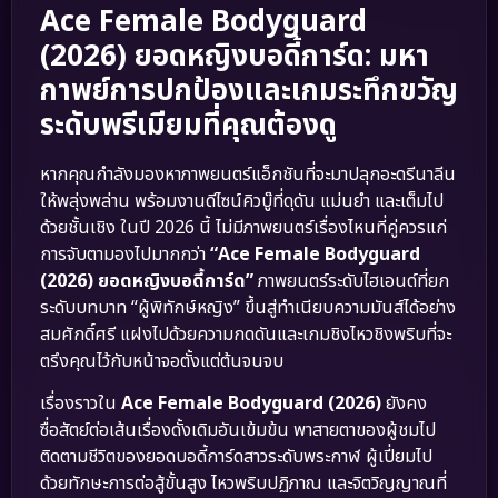
Ace Female Bodyguard
(2026) ยอดหญิงบอดี้การ์ด: มหา
กาพย์การปกป้องและเกมระทึกขวัญ
ระดับพรีเมียมที่คุณต้องดู
หากคุณกำลังมองหาภาพยนตร์แอ็กชันที่จะมาปลุกอะดรีนาลีน
ให้พลุ่งพล่าน พร้อมงานดีไซน์คิวบู๊ที่ดุดัน แม่นยำ และเต็มไป
ด้วยชั้นเชิง ในปี 2026 นี้ ไม่มีภาพยนตร์เรื่องไหนที่คู่ควรแก่
การจับตามองไปมากกว่า
“Ace Female Bodyguard
(2026) ยอดหญิงบอดี้การ์ด”
ภาพยนตร์ระดับไฮเอนด์ที่ยก
ระดับบทบาท “ผู้พิทักษ์หญิง” ขึ้นสู่ทำเนียบความมันส์ได้อย่าง
สมศักดิ์ศรี แฝงไปด้วยความกดดันและเกมชิงไหวชิงพริบที่จะ
ตรึงคุณไว้กับหน้าจอตั้งแต่ต้นจนจบ
เรื่องราวใน
Ace Female Bodyguard (2026)
ยังคง
ซื่อสัตย์ต่อเส้นเรื่องดั้งเดิมอันเข้มข้น พาสายตาของผู้ชมไป
ติดตามชีวิตของยอดบอดี้การ์ดสาวระดับพระกาฬ ผู้เปี่ยมไป
ด้วยทักษะการต่อสู้ขั้นสูง ไหวพริบปฏิภาณ และจิตวิญญาณที่