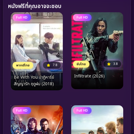
หนังฟรีที่คุณอาจจะชอบ
Full HD
Full HD
3.8
ซับไทย
7.8
พากย์ไทย
Infiltrate (2026)
Be With You ปาฏิหาริย์
สัญญารัก ฤดูฝน (2018)
Full HD
Full HD