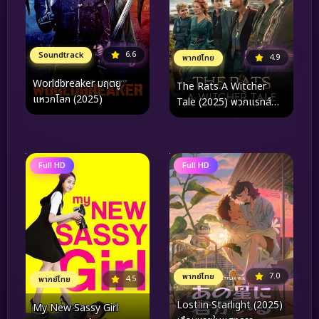
6.6
Soundtrack
4.9
พากย์ไทย
Worldbreaker มฤตยู
The Rats A Witcher
แหวกโลก (2025)
Tale (2025) พวกแรทส์
ตำนานนักล่าจอมอสูร
Full HD
Full HD
7.0
พากย์ไทย
4.5
พากย์ไทย
Lost in Starlight (2025)
My New Sassy Girl