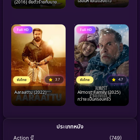
เลือนหายในแสงดาว
(2016) ยัยตัวร้ายกับนาย
เจี๋ยมเจี้ยม 2
Full HD
Full HD
3.7
4.7
ซับไทย
ซับไทย
Aaraattu (2022)
Almost Family (2025)
กว่าจะเป็นครอบครัว
ประเภทหนัง
Action บู๊
(749)