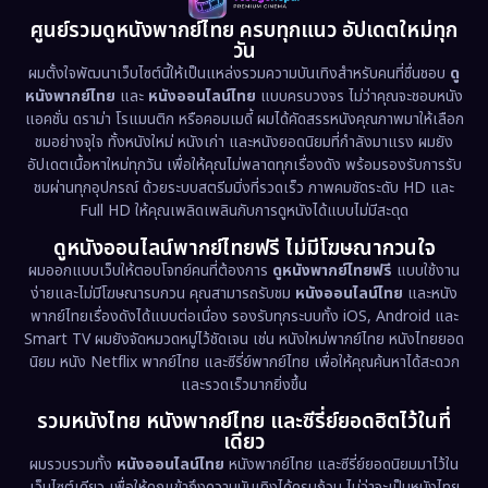
1981
1978
1974
Disaster
(13)
ศูนย์รวมดูหนังพากย์ไทย ครบทุกแนว อัปเดตใหม่ทุก
วัน
1971
1962
Disney+
(5)
ผมตั้งใจพัฒนาเว็บไซต์นี้ให้เป็นแหล่งรวมความบันเทิงสำหรับคนที่ชื่นชอบ
ดู
หนังพากย์ไทย
และ
หนังออนไลน์ไทย
แบบครบวงจร ไม่ว่าคุณจะชอบหนัง
Documentary สารคดี
(93)
แอคชั่น ดราม่า โรแมนติก หรือคอมเมดี้ ผมได้คัดสรรหนังคุณภาพมาให้เลือก
ชมอย่างจุใจ ทั้งหนังใหม่ หนังเก่า และหนังยอดนิยมที่กำลังมาแรง ผมยัง
อัปเดตเนื้อหาใหม่ทุกวัน เพื่อให้คุณไม่พลาดทุกเรื่องดัง พร้อมรองรับการรับ
Drama ดราม่า
(1,460)
ชมผ่านทุกอุปกรณ์ ด้วยระบบสตรีมมิ่งที่รวดเร็ว ภาพคมชัดระดับ HD และ
Full HD ให้คุณเพลิดเพลินกับการดูหนังได้แบบไม่มีสะดุด
Dystopian
(17)
ดูหนังออนไลน์พากย์ไทยฟรี ไม่มีโฆษณากวนใจ
Emotional
(61)
ผมออกแบบเว็บให้ตอบโจทย์คนที่ต้องการ
ดูหนังพากย์ไทยฟรี
แบบใช้งาน
ง่ายและไม่มีโฆษณารบกวน คุณสามารถรับชม
หนังออนไลน์ไทย
และหนัง
พากย์ไทยเรื่องดังได้แบบต่อเนื่อง รองรับทุกระบบทั้ง iOS, Android และ
Epic มหากาพย์
(218)
Smart TV ผมยังจัดหมวดหมู่ไว้ชัดเจน เช่น หนังใหม่พากย์ไทย หนังไทยยอด
นิยม หนัง Netflix พากย์ไทย และซีรี่ย์พากย์ไทย เพื่อให้คุณค้นหาได้สะดวก
Erotic
(36)
และรวดเร็วมากยิ่งขึ้น
รวมหนังไทย หนังพากย์ไทย และซีรี่ย์ยอดฮิตไว้ในที่
Family ครอบครัว
(363)
เดียว
ผมรวบรวมทั้ง
หนังออนไลน์ไทย
หนังพากย์ไทย และซีรี่ย์ยอดนิยมมาไว้ใน
Fantasy จินตนาการ
(326)
เว็บไซต์เดียว เพื่อให้คุณเข้าถึงความบันเทิงได้ครบถ้วน ไม่ว่าจะเป็นหนังไทย