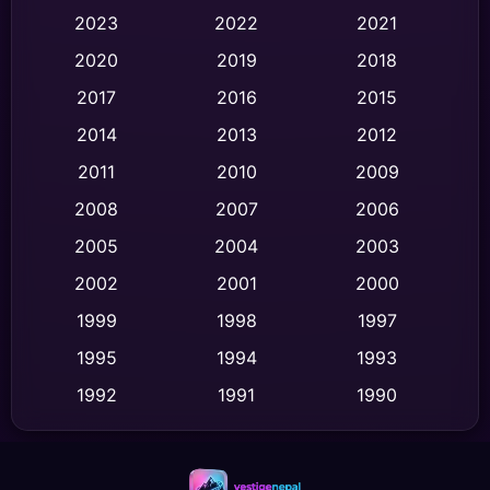
Black Comedy
(306)
2023
2022
2021
Classic หนังคลาสสิก
(47)
2020
2019
2018
2017
2016
2015
Comedy ตลก
(436)
2014
2013
2012
Coming-of-age ชีวิตวัยรุ่น
(62)
2011
2010
2009
Crime อาชญากรรม
(513)
2008
2007
2006
2005
2004
2003
Cult Film
(4)
2002
2001
2000
Culture
(9)
1999
1998
1997
Dance เต้น
1995
1994
1993
(10)
1992
1991
1990
Detective สืบสวน
(59)
1989
1988
1986
Detective สืบสวน
(73)
1985
1983
1982