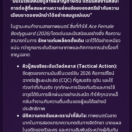
“มันไม่ใช่แค่หนังบู๊ล้างผลาญดาษดื่น แต่มันคืองานศิลปะ
การต่อสู้ที่ผสมผสานความอ่อนช้อยของสตรีเข้ากับความ
เฉียบขาดของนักฆ่าได้อย่างสมบูรณ์แบบ”
ในฐานะคนทำงานสายภาพยนตร์ สิ่งที่ทำให้
Ace Female
Bodyguard (2026)
โดดเด่นและมีรสนิยมอย่างยิ่ง คือความ
สามารถในการ
รักษาแก่นพล็อตดั้งเดิม
เอาไว้ได้อย่างเหนียว
แน่น ทว่าถูกยกระดับด้วยภาษาภาพและทิศทางการเล่าเรื่องที่
ชาญฉลาด:
คิวบู๊สมจริงระดับเวิลด์คลาส (Tactical Action):
ขีดสุดของความมันส์ในเวอร์ชัน 2026 คือการดีไซน์
ฉากต่อสู้ระยะประชิด (CQC) ที่ดูสมจริง ดุดัน และไร้
ท่วงท่าที่เกินจริง ทุกทักษะการป้องกันตัวและการใช้
อาวุธได้รับการฝึกฝนมาอย่างประณีต ทำให้ทุกฉากแอ็
กชันทำงานกับความตื่นเต้นของผู้ชมได้อย่างมี
ประสิทธิภาพ
มิติความกดดันและดราม่าที่จับใจ:
ภาพยนตร์ฉลาด
มากในการสอดแทรกความกดดันทางจิตวิทยา บาดแผล
ในอดีตของตัวละคร และความสัมพันธ์ระหว่างผู้คุ้มกัน