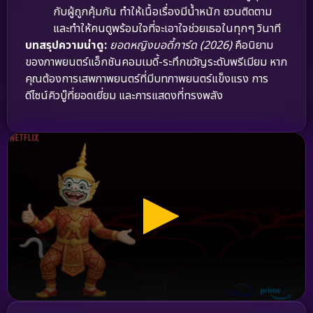
กับผู้ถูกคุ้มกัน ทำให้เนื้อเรื่องมีน้ำหนัก ชวนติดตาม
และทำให้คนดูพร้อมใจที่จะเอาใจช่วยเธอในทุกๆ วินาที
บทสรุปความน่าดู:
ยอดหญิงบอดี้การ์ด (2026)
คือนิยาม
ของภาพยนตร์แอ็กชันคอมเมดี้-ระทึกขวัญระดับพรีเมียม หาก
คุณต้องการเสพภาพยนตร์ที่มีบทภาพยนตร์แข็งแรง การ
ดีไซน์คิวบู๊ที่ยอดเยี่ยม และการแสดงที่ทรงพลัง