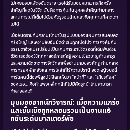
ไม่เคยยอมแพ้ต่ออันตราย เธอได้รับมอบหมายภารกิจครั้ง
สำคัญที่สุดในชีวิต นั่นคือการคุ้มกันบุคคลสำคัญท่ามกลาง
สถานการณ์ที่เต็มไปด้วยศัตรูรอบด้านและภัยคุกคามที่คาดเดา
ไม่ได้
เมื่ออันตรายคืบคลานเข้ามาในรูปแบบของแผนการสมคบคิด
ครั้งใหญ่ และความลับอันมืดดำเริ่มถูกเปิดโปง ภารกิจคุ้มกัน
ธรรมดาจึงแปรเปลี่ยนเป็นเกมการเอาชีวิตรอดที่เดิมพันด้วย
ชีวิต เธอต้องใช้ทุกศาสตร์การต่อสู้ ความเชี่ยวชาญด้านอาวุธ
และความเด็ดขาดทางจิตวิทยาเพื่ออ่านเกมของศัตรู ท่ามกลาง
การทรยศหักหลังและการไล่ล่าที่ไร้ความปรานี ยอดหญิงบอดี้
การ์ดคนนี้ต้องพิสูจน์ให้โลกเห็นว่า “หน้าที่” และ “เกียรติยศ”
ของเธอ… คือกำแพงเหล็กกล้าที่ไม่มีศัตรูหน้าไหนสามารถ
ทำลายลงได้!
มุมมองจากนักวิจารณ์: เมื่อความแกร่ง
และชั้นเชิงถูกหลอมรวมเป็นงานแอ็
กชันระดับมาสเตอร์พีซ