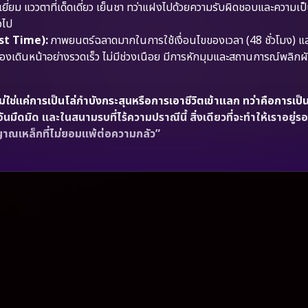
ี่ยม แววตาที่เด็ดเดี่ยว เย็นชา ทว่าแฝงไปด้วยความรับผิดชอบและความเป
่วไป
nst Time):
ภาพยนตร์ฉลาดมากในการใช้เงื่อนไขของเวลา (48 ชั่วโมง) 
เรื่องเดินหน้าอย่างรวดเร็ว ไม่มีช่วงเนือย มีการหักมุมและสถานการณ์พลิ
่ใช่แค่การเป็นโล่กำบังกระสุนหรือการเอาชีวิตเข้าแลก ทว่าคือการเป็
ันมืดมิด และในสนามรบที่ไร้ความปราณีนี้ สิ่งเดียวที่จะทำให้เราอยู่ร
ิญญาณเหล็กที่ไม่ยอมแพ้ต่อความกลัว”