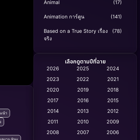
Animal
(17)
Animation การ์ตูน
(141)
Based on a True Story เรื่อง
(78)
จริง
Based on Novel
(8)
เลือกดูตามปีที่ฉาย
Biography ชีวิตจริง
(74)
2026
2025
2024
2023
2022
2021
Black Comedy
(306)
2020
2019
2018
Classic หนังคลาสสิก
(47)
2017
2016
2015
Comedy ตลก
(436)
2014
2013
2012
นะนำ
2011
2010
2009
ว
Coming-of-age ชีวิตวัยรุ่น
(62)
2008
2007
2006
Crime อาชญากรรม
(513)
ผลงาน Ray