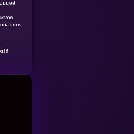
็นมนุษย์
HBO GO
(6)
และสภาพ
HBO Max
(3)
กผันตลอดการ
Healing
(15)
น
Heist
(26)
อดได้
Historical
(7)
History ประวัติศาสตร์
(54)
Holiday
(3)
Horror สยองขวัญ
(385)
Human
(49)
Inspirational แรงบันดาลใจ
(157)