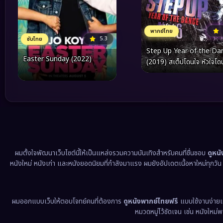
พากย์ไทย
5.3
ซับไทย
Step Up Year of the Da
Easter Sunday (2022)
(2019) สเต็ปโดนใจ หัวใจโด
เธอ 6
ผมตั้งใจพัฒนาเว็บไซต์นี้ให้เป็นแหล่งรวมความบันเทิงสำหรับคนที่ชื่นชอบ
ดูหน
หนังใหม่ หนังเก่า และหนังยอดนิยมที่กำลังมาแรง ผมยังอัปเดตเนื้อหาใหม่ทุกวั
ผมออกแบบเว็บให้ตอบโจทย์คนที่ต้องการ
ดูหนังพากย์ไทยฟรี
แบบใช้งานง่าย
หมวดหมู่ไว้ชัดเจน เช่น หนังใหม่