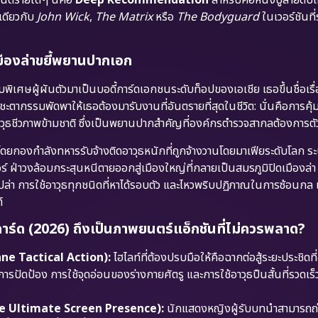
์เดียวกับ
John Wick
,
The Matrix
หรือ
The Bodyguard
ในเวอร์ชันที่
ดเมืองล่าขยี้พยานปากเอก
รบพิเศษผู้ผันตัวมาเป็นบอดี้การ์ดเอกชนระดับท็อปของเอเชีย เธอขึ้นชื่อเร
ชะตากรรมพัดพาให้เธอต้องมารับงานที่อันตรายที่สุดในชีวิต: นั่นคือการคุ
าวุธชีวภาพข้ามชาติ ซึ่งเป็นพยานปากสำคัญที่องค์กรตำรวจสากลต้องการตั
ยกองกำลังทหารรับจ้างติดอาวุธหนักที่ถูกจ้างวานโดยมาเฟียระดับโลก ระ
ร์ ฝ่าวงล้อมกระสุนหนีตายออกสู่เมืองใหญ่ที่กลายเป็นสมรภูมิปิดเมืองล่
อเปล่า การใช้อาวุธทุกชนิดที่หาได้รอบตัว และไหวพริบปฏิภาณในการซ้อนกล 
์
ด (2026) ถึงเป็นภาพยนตร์แอ็กชันที่ไม่ควรพลาด?
tane Tactical Action):
ไฮไลท์ที่ต้องปรบมือให้คือฉากต่อสู้ระยะประชิด
รปัดป้อง การใช้จุดอ่อนของร่างกายศัตรู และการใช้อาวุธปืนสั้นที่รวดเร
(The Ultimate Screen Presence):
นักแสดงหญิงผู้รับบทนำสามารถถ