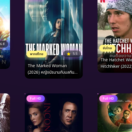
6.8
ซับไทย
5.5
พากย์ไทย
มน
The Hatchet Wie
The Marked Woman
Hitchhiker (2022
(2026) หญิงนิรนามกับมลทิน
โบกรถ
ปริศนา
Full HD
Full HD