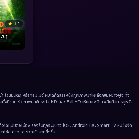
Political การเมือง
(41)
Prime Video
(20)
6.0
Psychological จิตวิทยา
(908)
026)
Rescue กู้ภัย
(12)
Revenge
(37)
Road Trip
(8)
Romance โรแมนติก
(352)
 โรแมนติก หรือคอมเมดี้ ผมได้คัดสรรหนังคุณภาพมาให้เลือกชมอย่างจุใจ ทั้ง
ีมมิ่งที่รวดเร็ว ภาพคมชัดระดับ HD และ Full HD ให้คุณเพลิดเพลินกับการดูหนัง
Romantic
(140)
Romantic Comedy
(172)
ังได้แบบต่อเนื่อง รองรับทุกระบบทั้ง iOS, Android และ Smart TV ผมยังจัด
นหาได้สะดวกและรวดเร็วมากยิ่งขึ้น
Satire
(12)