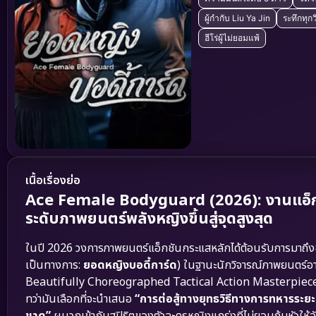
ผู้กำกับ Liu Ya Jin
ระทึกทุกว
ฮีโร่ผู้ไม่ยอมแพ้
เนื้อเรื่องย่อ
Ace Female Bodyguard (2026): งานแอ็กชั
ระดับภาพยนตร์พลังหญิงขึ้นสู่จุดสูงสุด
ในปี 2026 วงการภาพยนตร์แอ็กชันกระแสหลักได้ต้อนรับการมาถึ
เป็นทางการ:
ยอดหญิงบอดี้การ์ด
) ในฐานะนักวิจารณ์ภาพยนตร์อา
Beautifully Choreographed Tactical Action Masterpiece”
ทว่ามันเลือกที่จะนำเสนอ
“การต่อสู้ทางยุทธวิธีทางการทหารระย
ขาด”
ผนวกเข้ากับสปิริตของตัวละครหญิงแกร่งที่ไม่ยอมก้มหัวให้อ