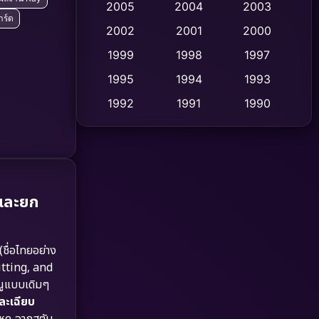
2005
2004
2003
าร์ด
Cult Film
2002
2001
2000
(4)
1999
1998
1997
Culture
(9)
1995
1994
1993
Dance เต้น
(10)
1992
1991
1990
1989
1988
1986
Detective สืบสวน
(59)
1985
1983
1982
Detective สืบสวน
(73)
1981
1978
1974
Disaster
(13)
 และยก
1971
1962
Disney+
(5)
(ชื่อไทยอย่าง
Documentary สารคดี
(93)
itting, and
นูแบบเดิมๆ
Drama ดราม่า
(1,460)
ละเฉียบ
โหด ฉากสตัน