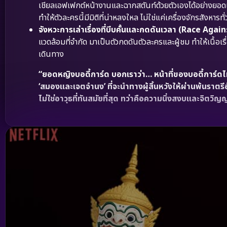
เชียลเอฟเฟกต์หน้างานและฉากสตันท์ด้วยตัวเองได้อย่างยอดเย
ทำให้ตัวละครนี้มีมิติที่น่าหลงใหล ไม่ใช่แค่เครื่องจักรสังหารทั
จังหวะการเล่าเรื่องที่บีบคั้นและกดดันเวลา (Race Agai
แวดล้อมที่จำกัด มาเป็นตัวกดดันตัวละครและผู้ชม ทำให้เนื้อ
เดินทาง
“ยอดหญิงบอดี้การ์ด บอกเราว่า… หน้าที่ของบอดี้การ์ดไม
‘สมองและเจตจำนง’ ที่จะนำทางผู้สิ้นหวังให้ผ่านพ้นราตรีอ
ไม่ใช่อาวุธที่ทันสมัยที่สุด ทว่าคือความนิ่งสงบและจิตว