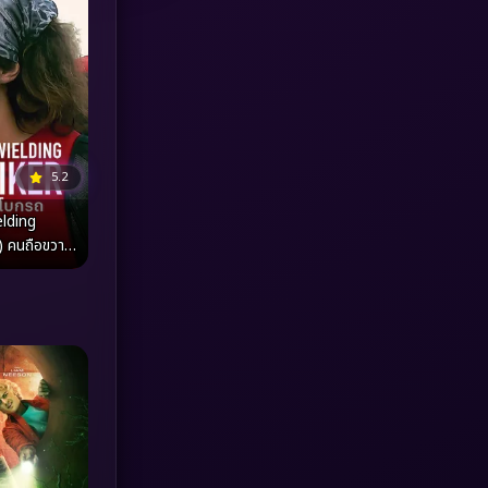
MONOMAX
(1)
Monster
(25)
Movie Collection
(3)
5.2
Musical เพลง
(64)
lding
) คนถือขวาน
Mystery ลึกลับ
(371)
nature
(4)
Parody
(3)
Period ย้อนยุค
(95)
Political การเมือง
(20)