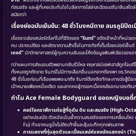
ท์สมจริง และผู้ที่เคยประทับใจในลีลาการไล่ล่าสะฉีดอะดรีนาลีนสไตล
สมัยกว่า
เรื่องย่อฉบับเข้มข้น: 48 ชั่วโมงหนีตาย สมรภูมิปิ
เรื่องราวส่องสปอร์ตไลท์ไปที่ชีวิตของ
“รินทร์”
อดีตเจ้าหน้าที่หน่วย
คม ปราดเปรียว และอัตราความสำเร็จในภารกิจที่เต็มร้อยเปอร์เซ็นต์ 
เตอร์”
นักวิทยาศาสตร์ผู้กุมความลับและโค้ดข้อมูลพิมพ์เขียวของอ
ทว่าแผนการส่งมอบตัวพยานกลับรั่วไหล คฤหาสน์เซฟเฮาส์ถูกโจมตีโด
ทั้งหมดถูกตัดขาด รินทร์ไม่มีทางเลือกอื่นนอกจากต้องพา ดร.วิคเตอ
48 ชั่วโมงก่อนที่เรืออพยพจะมาถึง รินทร์ต้องงัดทักษะการต่อสู้มื
เป้าหมายเพียงหนึ่งเดียว และลากคอผู้ทรยศเบื้องหลังอกมาลงทัณฑ
ทำไม Ace Female Bodyguard ยอดหญิงบอดี้การ์
คอร์โอกราฟีการต่อสู้ที่ดุดัน ดิบ และสมจริง (High-Oc
อย่างประณีต ตัวหนังเน้นย้ำความสมจริงของการเคลื่อนไหว กา
Fu) ทำเอาคนดูนั่งไม่ติดเก้าอี้และลุ้นระทึกทุกเฟรมภาพ
การแสดงที่ทุ่มสุดตัวและเปี่ยมเสน่ห์ของนักแสดงนำ 