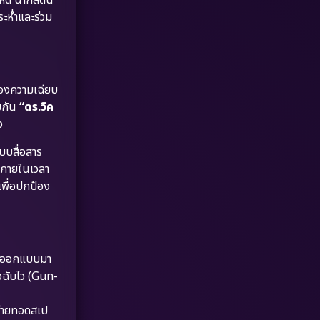
Dystopian
(17)
ระห่ำและร่วม
Emotional
(61)
Epic มหากาพย์
(218)
ื่องความเฉียบ
Erotic
(36)
้มกัน
“ดร.วิค
ว
Family ครอบครัว
(363)
บบสื่อสาร
า ภายในเวลา
Fantasy จินตนาการ
(326)
เพื่อปกป้อง
Fiction
(9)
Film
(57)
ที่ออกแบบมา
Gothic
(3)
็วฉับไว (Gun-
Grief
(7)
่ายทอดสเป