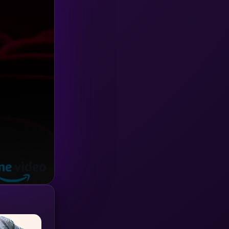
Investigation
(33)
iQIYI
(18)
Kids
(16)
LGBTQ
(5)
Love
(25)
Martial
(6)
Martial Arts
(36)
marvel
(2)
Melodrama
(6)
Military
(7)