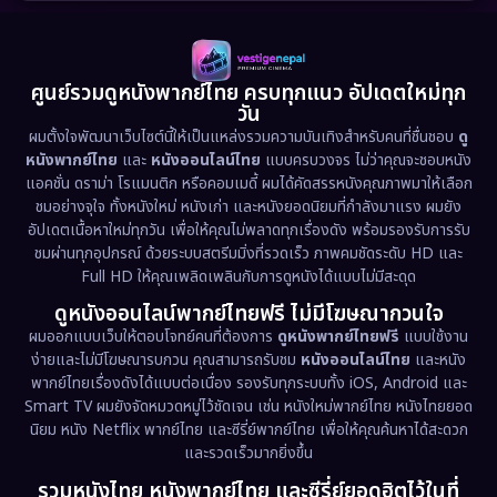
1989
1988
1986
Detective สืบสวน
(60)
1985
1983
1982
1981
1978
1974
Disaster
(13)
ศูนย์รวมดูหนังพากย์ไทย ครบทุกแนว อัปเดตใหม่ทุก
วัน
1971
1962
Disney+
(5)
ผมตั้งใจพัฒนาเว็บไซต์นี้ให้เป็นแหล่งรวมความบันเทิงสำหรับคนที่ชื่นชอบ
ดู
หนังพากย์ไทย
และ
หนังออนไลน์ไทย
แบบครบวงจร ไม่ว่าคุณจะชอบหนัง
Documentary สารคดี
(93)
แอคชั่น ดราม่า โรแมนติก หรือคอมเมดี้ ผมได้คัดสรรหนังคุณภาพมาให้เลือก
ชมอย่างจุใจ ทั้งหนังใหม่ หนังเก่า และหนังยอดนิยมที่กำลังมาแรง ผมยัง
อัปเดตเนื้อหาใหม่ทุกวัน เพื่อให้คุณไม่พลาดทุกเรื่องดัง พร้อมรองรับการรับ
Drama ดราม่า
(1,486)
ชมผ่านทุกอุปกรณ์ ด้วยระบบสตรีมมิ่งที่รวดเร็ว ภาพคมชัดระดับ HD และ
Full HD ให้คุณเพลิดเพลินกับการดูหนังได้แบบไม่มีสะดุด
Dystopian
(17)
ดูหนังออนไลน์พากย์ไทยฟรี ไม่มีโฆษณากวนใจ
Emotional
(61)
ผมออกแบบเว็บให้ตอบโจทย์คนที่ต้องการ
ดูหนังพากย์ไทยฟรี
แบบใช้งาน
ง่ายและไม่มีโฆษณารบกวน คุณสามารถรับชม
หนังออนไลน์ไทย
และหนัง
พากย์ไทยเรื่องดังได้แบบต่อเนื่อง รองรับทุกระบบทั้ง iOS, Android และ
Epic มหากาพย์
(221)
Smart TV ผมยังจัดหมวดหมู่ไว้ชัดเจน เช่น หนังใหม่พากย์ไทย หนังไทยยอด
นิยม หนัง Netflix พากย์ไทย และซีรี่ย์พากย์ไทย เพื่อให้คุณค้นหาได้สะดวก
Erotic
(36)
และรวดเร็วมากยิ่งขึ้น
รวมหนังไทย หนังพากย์ไทย และซีรี่ย์ยอดฮิตไว้ในที่
Family ครอบครัว
(369)