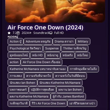
Air Force One Down (2024)
7.2
2024
Soundtrack
Full HD
หมวดหมู่
Action บู๊
Adventure ผจญภัย
Drama ดราม่า
Military
Psychological จิตวิทยา
Suspense
Thriller ระทึกขวัญ
ดูหนังออนไลน์
หนัง HD
หนังน่าดู
หนังฝรั่ง
หนังใหม่
action
Air Force One Down เรื่องย่อ
Katherine McNamara บทบาทน่าจับตามอง
การหักมุมที่คาดไม่ถึง
การแสดง
ความจริงที่น่าตกใจ
ความหวังในวันที่มืดมน
นักแสดง Ian Bohen
นักแสดง Katherine McNamara
บทภาพยนตร์
ปฏิบัติการสุดเดือด
ผลงาน Ian Bohen
ผลงาน Katherine McNamara
ผู้กำกับ James Bamford
ระทึกทุกวินาที
รีวิว Air Force One Down
เอาชีวิตรอดกลางป่า