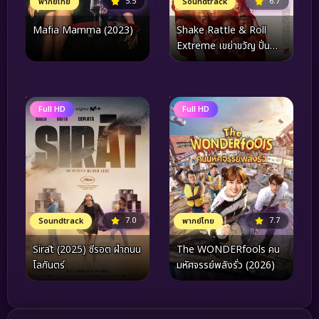
6.7
5.5
Soundtrack
พากย์ไทย
Shake Rattle & Roll
Mafia Mamma (2023)
Extreme เขย่าขวัญ ปั่น
ประสาท (2023)
Full HD
Full HD
7.0
7.7
Soundtrack
พากย์ไทย
Sirāt (2025) ซีรอต ฝ่าถนน
The WONDERfools คน
โลกันตร์
มหัศจรรย์พลังรั่ว (2026)