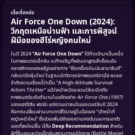
เนื้อเรื่องย่อ
Air Force One Down (2024):
วิกฤตเหนือน่านฟ้า และการพิสูจน์
ฝีมือของฮีโร่หญิงคนใหม่
ในปี 2024
“Air Force One Down”
ได้ก้าวเข้ามาเป็นหนึ่ง
ในภาพยนตร์แอ็กชัน-ระทึกขวัญที่หยิบเอาสูตรสำเร็จระดับ
คลาสสิกของฮอลลีวูดอย่างการ “ยึดเครื่องบินประธานาธิบดี”
กลับมาปัดฝุ่นใหม่ ในฐานะนักวิจารณ์ภาพยนตร์อาวุโส ผมขอ
จำกัดความเรื่องนี้ว่าเป็น “A High-Altitude Survival
Action Thriller” แม้ว่าหน้าหนังจะชวนให้เรานึกถึง
ภาพยนตร์ระดับตำนานในอดีตอย่าง
Air Force One (1997)
ของแฮร์ริสัน ฟอร์ด แต่ความน่าสนใจของเวอร์ชันปี 2024
คือการเปลี่ยนผ่านบทบาทฮีโร่มาอยู่ในมือของ “เจ้าหน้าที่
หญิงหน้าใหม่” ซึ่งช่วยเพิ่มมิติของความกดดันและการเอาตัว
รอดที่สดใหม่ขึ้น นี่คือ
Deep Recommendation
สำหรับ
ผู้ที่ชื่นชอบหนังแอ็กชันสถานการณ์ปิดตาย (Bottle Movie)