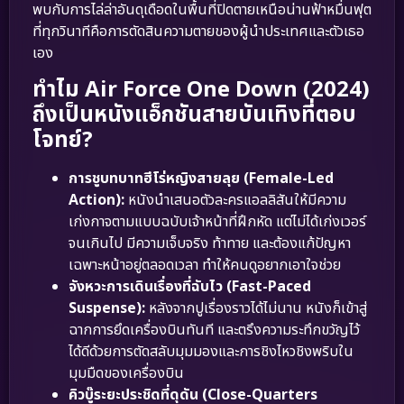
พบกับการไล่ล่าอันดุเดือดในพื้นที่ปิดตายเหนือน่านฟ้าหมื่นฟุต
ที่ทุกวินาทีคือการตัดสินความตายของผู้นำประเทศและตัวเธอ
เอง
ทำไม Air Force One Down (2024)
ถึงเป็นหนังแอ็กชันสายบันเทิงที่ตอบ
โจทย์?
การชูบทบาทฮีโร่หญิงสายลุย (Female-Led
Action):
หนังนำเสนอตัวละครแอลลิสันให้มีความ
เก่งกาจตามแบบฉบับเจ้าหน้าที่ฝึกหัด แต่ไม่ได้เก่งเวอร์
จนเกินไป มีความเจ็บจริง ท้าทาย และต้องแก้ปัญหา
เฉพาะหน้าอยู่ตลอดเวลา ทำให้คนดูอยากเอาใจช่วย
จังหวะการเดินเรื่องที่ฉับไว (Fast-Paced
Suspense):
หลังจากปูเรื่องราวได้ไม่นาน หนังก็เข้าสู่
ฉากการยึดเครื่องบินทันที และตรึงความระทึกขวัญไว้
ได้ดีด้วยการตัดสลับมุมมองและการชิงไหวชิงพริบใน
มุมมืดของเครื่องบิน
คิวบู๊ระยะประชิดที่ดุดัน (Close-Quarters