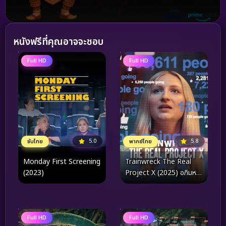
หนังฟรีที่คุณอาจจะชอบ
Full HD
Full HD
5.0
5.8
ซับไทย
พากย์ไทย
Monday First Screening
Trainwreck The Real
(2023)
Project X (2025) อภิมหา
วายป่วง คืนซ่าส์ปาร์ตี้หลุด
โลกของจริง
Full HD
Full HD