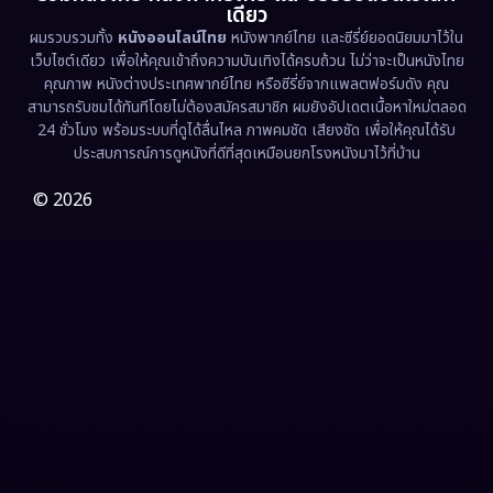
เดียว
ผมรวบรวมทั้ง
หนังออนไลน์ไทย
หนังพากย์ไทย และซีรี่ย์ยอดนิยมมาไว้ใน
Fantasy จินตนาการ
(331)
เว็บไซต์เดียว เพื่อให้คุณเข้าถึงความบันเทิงได้ครบถ้วน ไม่ว่าจะเป็นหนังไทย
คุณภาพ หนังต่างประเทศพากย์ไทย หรือซีรี่ย์จากแพลตฟอร์มดัง คุณ
Fiction
(9)
สามารถรับชมได้ทันทีโดยไม่ต้องสมัครสมาชิก ผมยังอัปเดตเนื้อหาใหม่ตลอด
24 ชั่วโมง พร้อมระบบที่ดูได้ลื่นไหล ภาพคมชัด เสียงชัด เพื่อให้คุณได้รับ
Film
(57)
ประสบการณ์การดูหนังที่ดีที่สุดเหมือนยกโรงหนังมาไว้ที่บ้าน
Gothic
(3)
© 2026
Grief
(7)
HBO GO
(6)
HBO Max
(3)
Healing
(15)
Heist
(26)