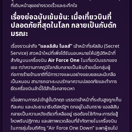
ที่เดินหน้าลุยอย่างรวดเร็วและระทึกใจ
เรื่องย่อฉบับเข้มข้น: เมื่อเที่ยวบินที่
ปลอดภัยที่สุดในโลก กลายเป็นกับดัก
มรณะ
เรื่องราวเล่าถึง
“แอลลิสัน ไมลส์”
เจ้าหน้าที่รหัสลับ (Secret
Service) สาวหน้าใหม่ที่เพิ่งได้รับมอบหมายให้ปฏิบัติหน้าที่
สำคัญบนเครื่องบิน
Air Force One
ในเที่ยวบินแรกของ
เธอ ทว่าความภาคภูมิใจกลับกลายเป็นฝันร้ายเมื่อกลุ่มผู้
ก่อการร้ายข้ามชาติที่มีการวางแผนอย่างแยบยลและมีเกลือ
เป็นหนอน สามารถเจาะระบบรักษาความปลอดภัยและทำการ
ยึดเครื่องบินลำนี้ได้สำเร็จกลางเวหา
เมื่อสถานการณ์เข้าสู่ขั้นวิกฤต บรรดาเจ้าหน้าที่ระดับสูงถูกเก็บ
ทีละคน และประธานาธิบดีสหรัฐฯ ตกอยู่ในอันตราย แอลลิสัน
กลายเป็นความหวังเดียวที่เหลืออยู่ เธอต้องใช้ทักษะการต่อสู้
ไหวพริบปฏิภาณ และสภาพแวดล้อมที่จำกัดภายในเครื่องบิน
ในการซุ่มโจมตีศัตรู “Air Force One Down” จะพาผู้ชมไป