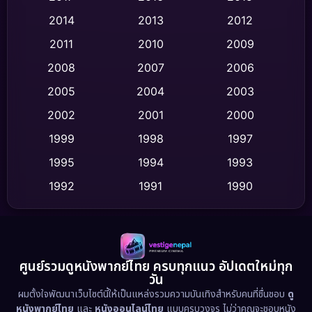
Comedy ตลก
(454)
2014
2013
2012
Coming-of-age ชีวิตวัยรุ่น
(63)
2011
2010
2009
Crime อาชญากรรม
(532)
2008
2007
2006
2005
2004
2003
Cult Film
(4)
2002
2001
2000
Culture
(9)
1999
1998
1997
Dance เต้น
1995
1994
1993
(10)
1992
1991
1990
Detective สืบสวน
(62)
1989
1988
1986
Detective สืบสวน
(77)
1985
1983
1982
1981
1978
1974
Disaster
(13)
ศูนย์รวมดูหนังพากย์ไทย ครบทุกแนว อัปเดตใหม่ทุก
วัน
1971
1962
Disney+
(5)
ผมตั้งใจพัฒนาเว็บไซต์นี้ให้เป็นแหล่งรวมความบันเทิงสำหรับคนที่ชื่นชอบ
ดู
หนังพากย์ไทย
และ
หนังออนไลน์ไทย
แบบครบวงจร ไม่ว่าคุณจะชอบหนัง