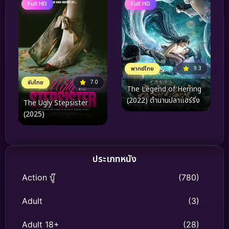
Full HD
Full HD
9.3
พากย์ไทย
7.0
ซับไทย
The Legend of Herring
(2022) ตำนานปลาแฮร์ริ่ง
The Ugly Stepsister
(2025)
ประเภทหนัง
Action บู๊
(780)
Adult
(3)
Adult 18+
(28)