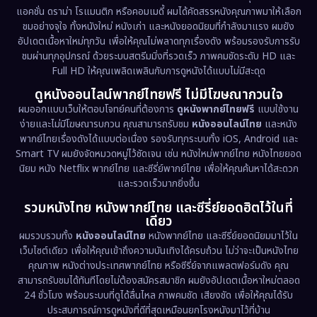
Documentary สารคดี
(94)
แอคชั่น ดราม่า โรแมนติก หรือคอมเมดี้ ผมได้คัดสรรหนังคุณภาพมาให้เลือก
ชมอย่างจุใจ ทั้งหนังใหม่ หนังเก่า และหนังยอดนิยมที่กำลังมาแรง ผมยัง
อัปเดตเนื้อหาใหม่ทุกวัน เพื่อให้คุณไม่พลาดทุกเรื่องดัง พร้อมรองรับการรับ
Drama ดราม่า
(1,513)
ชมผ่านทุกอุปกรณ์ ด้วยระบบสตรีมมิ่งที่รวดเร็ว ภาพคมชัดระดับ HD และ
Full HD ให้คุณเพลิดเพลินกับการดูหนังได้แบบไม่มีสะดุด
Dystopian
(17)
ดูหนังออนไลน์พากย์ไทยฟรี ไม่มีโฆษณากวนใจ
Emotional
(61)
ผมออกแบบเว็บให้ตอบโจทย์คนที่ต้องการ
ดูหนังพากย์ไทยฟรี
แบบใช้งาน
ง่ายและไม่มีโฆษณารบกวน คุณสามารถรับชม
หนังออนไลน์ไทย
และหนัง
พากย์ไทยเรื่องดังได้แบบต่อเนื่อง รองรับทุกระบบทั้ง iOS, Android และ
Epic มหากาพย์
(227)
Smart TV ผมยังจัดหมวดหมู่ไว้ชัดเจน เช่น หนังใหม่พากย์ไทย หนังไทยยอด
นิยม หนัง Netflix พากย์ไทย และซีรี่ย์พากย์ไทย เพื่อให้คุณค้นหาได้สะดวก
Erotic
(36)
และรวดเร็วมากยิ่งขึ้น
รวมหนังไทย หนังพากย์ไทย และซีรี่ย์ยอดฮิตไว้ในที่
Family ครอบครัว
(375)
เดียว
ผมรวบรวมทั้ง
หนังออนไลน์ไทย
หนังพากย์ไทย และซีรี่ย์ยอดนิยมมาไว้ใน
Fantasy จินตนาการ
(338)
เว็บไซต์เดียว เพื่อให้คุณเข้าถึงความบันเทิงได้ครบถ้วน ไม่ว่าจะเป็นหนังไทย
คุณภาพ หนังต่างประเทศพากย์ไทย หรือซีรี่ย์จากแพลตฟอร์มดัง คุณ
Fiction
(9)
สามารถรับชมได้ทันทีโดยไม่ต้องสมัครสมาชิก ผมยังอัปเดตเนื้อหาใหม่ตลอด
24 ชั่วโมง พร้อมระบบที่ดูได้ลื่นไหล ภาพคมชัด เสียงชัด เพื่อให้คุณได้รับ
Film
(57)
ประสบการณ์การดูหนังที่ดีที่สุดเหมือนยกโรงหนังมาไว้ที่บ้าน