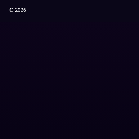
Gothic
(3)
© 2026
Grief
(7)
HBO GO
(6)
HBO Max
(3)
Healing
(15)
Heist
(27)
Historical
(7)
History ประวัติศาสตร์
(54)
Holiday
(3)
Horror สยองขวัญ
(392)