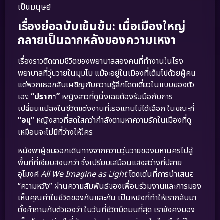
เป็นมนุษย์
เรื่องย่อฉบับเข้มข้น: เมื่อเมืองใหญ่
กลายเป็นฉากหลังของความเหงา
เรื่องราวติดตามชีวิตของพยาบาลสองคนที่ทำงานในโรง
พยาบาลที่วุ่นวายในมุมไบ แม้จะอยู่ในเมืองที่เต็มไปด้วยผู้คน
แต่พวกเธอกลับเผชิญกับความรู้สึกโดดเดี่ยวในแบบของตัว
เอง
“ปราภา”
หญิงสาวที่ดูนิ่งเฉยต้องรับมือกับการ
เปลี่ยนแปลงในชีวิตแต่งงานที่เธอแทบไม่ได้เลือก ในขณะที่
“อนุ”
หญิงสาวที่สดใสกว่ากำลังตามหาความรักในเมืองที่ดู
เหมือนจะไม่มีที่ว่างให้ใคร
หนังพาผู้ชมออกเดินทางจากความวุ่นวายของมหานครไปสู่
พื้นที่ที่เงียบสงบกว่า ซึ่งเปรียบเสมือนแสงสว่างที่ปลาย
อุโมงค์
All We Imagine as Light
โดดเด่นที่การนำเสนอ
“ความหวัง” ผ่านความสัมพันธ์ของเพื่อนร่วมงานและการมอง
เห็นคุณค่าในชีวิตของกันและกัน เป็นหนังที่ทำให้เรากลับมา
ตั้งคำถามกับตัวเองว่า ในวันที่ชีวิตมืดมนที่สุด เรายังคงมอง