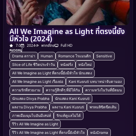
All We Imagine as Light ที่ตรงนี้ยัง
มีหัวใจ (2024)
7.0
2024
พากย์ไทย
Full HD
หมวดหมู่
Drama ดราม่า
Human
Romance โรแมนติก
Sensitive
Slice of Life ชีวิตประจำวัน
หนังฝรั่ง
หนังใหม่
All We Imagine as Light ที่ตรงนี้ยังมีหัวใจ นักแสดง
All We Imagine as Light เรื่องย่อ
Kani Kusruti บทบาทน่าจับตามอง
ความรักที่สวยงาม
ความรู้สึกดีๆ ที่มีให้กัน
ความหวังในวันที่มืดมน
นักแสดง Divya Prabha
นักแสดง Kani Kusruti
ผลงาน Divya Prabha
ผลงาน Kani Kusruti
พรหมลิขิตขีดเส้น
ภาพเมืองมุมไบอันมีเสน่ห์
รักแท้ดูแลไม่ได้
รีวิว All We Imagine as Light
รีวิว All We Imagine as Light ที่ตรงนี้ยังมีหัวใจ
หนังDrama