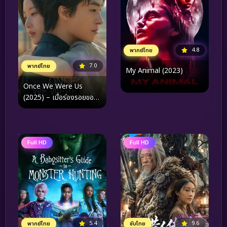
4.8
พากย์ไทย
7.0
พากย์ไทย
My Animal (2023)
Once We Were Us
(2025) – เมื่อร่องรอยของ
อดีต คือบทพิสูจน์ของความ
รักที่ไม่มีวันจางหาย
Full HD
Full HD
5.4
9.6
พากย์ไทย
ซับไทย