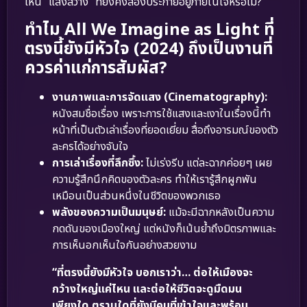
เห็น “แสงสว่าง” ที่ยังคงส่องประกายอยู่ภายในใจหรือไม่?
ทำไม All We Imagine as Light ที่
ตรงนี้ยังมีหัวใจ (2024) ถึงเป็นงานที่
ควรค่าแก่การสัมผัส?
งานภาพและการจัดแสง (Cinematography):
หนังสมชื่อเรื่อง เพราะการใช้แสงและเงาในเรื่องนี้ทำ
หน้าที่เป็นตัวเล่าเรื่องที่ยอดเยี่ยม สื่อถึงอารมณ์ของตัว
ละครได้อย่างจับใจ
การเล่าเรื่องที่ลึกซึ้ง:
ไม่เร่งรีบ แต่ละฉากค่อยๆ เผย
ความรู้สึกนึกคิดของตัวละคร ทำให้เรารู้สึกผูกพัน
เหมือนเป็นส่วนหนึ่งในชีวิตของพวกเธอ
พลังของความเป็นมนุษย์:
แม้จะมีฉากหลังเป็นความ
กดดันของเมืองใหญ่ แต่หนังก็เน้นย้ำถึงมิตรภาพและ
การเห็นอกเห็นใจกันอย่างสวยงาม
“ที่ตรงนี้ยังมีหัวใจ บอกเราว่า… ต่อให้เมืองจะ
กว้างใหญ่แค่ไหน และต่อให้ชีวิตจะดูมืดมน
เพียงใด ตราบใดที่ยังมีคนที่เข้าใจและพร้อม