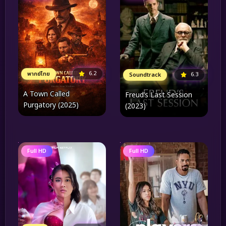
6.2
พากย์ไทย
6.3
Soundtrack
A Town Called
Freud’s Last Session
Purgatory (2025)
(2023)
Full HD
Full HD