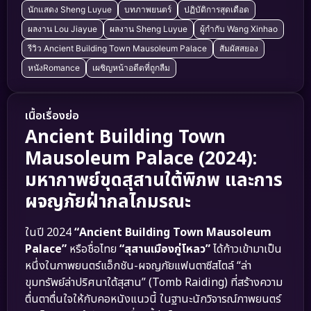
นักแสดง Sheng Luyue
บทภาพยนตร์
ปฏิบัติการสุดเดือด
ผลงาน Lou Jiayue
ผลงาน Sheng Luyue
ผู้กำกับ Wang Xinhao
รีวิว Ancient Building Town Mausoleum Palace
สัมผัสสยอง
หนังRomance
เผชิญหน้าอดีตที่ถูกลืม
เนื้อเรื่องย่อ
Ancient Building Town
Mausoleum Palace (2024):
มหากาพย์ขุดสุสานใต้พิภพ และการ
ผจญภัยฝ่ากลไกมรณะ
ในปี 2024
“Ancient Building Town Mausoleum
Palace”
หรือชื่อไทย
“สุสานเมืองกู่โหลว”
ได้ก้าวเข้ามาเป็น
หนึ่งในภาพยนตร์แอ็กชัน-ผจญภัยแฟนตาซีสไตล์ “ล่า
ขุมทรัพย์ล่าปริศนาใต้สุสาน” (Tomb Raiding) ที่สร้างความ
ตื่นตาตื่นใจให้กับคอหนังแนวนี้ ในฐานะนักวิจารณ์ภาพยนตร์