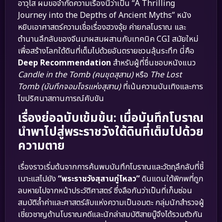
อาวุโส ผมขอจำกัดความเรื่องนี้ว่าเป็น “A Thrilling
Journey into the Depths of Ancient Myths” หนัง
หยิบเอาศาสตร์ความเชื่อเรื่องฮวงจุ้ย ค่ายกลโบราณ และ
ตำนานลึกลับของจีนมาผสมผสานกับเทคนิค CGI สมัยใหม่
เพื่อสร้างโลกใต้ดินที่เต็มไปด้วยอันตรายชวนลุ้นระทึก นี่คือ
Deep Recommendation
สำหรับผู้ที่ชื่นชอบหนังแนว
Candle in the Tomb (คนขุดสุสาน)
หรือ
The Lost
Tomb (บันทึกจอมโจรแห่งสุสาน)
ที่เน้นความบันเทิงและการ
ไขปริศนาสถานการณ์คับขัน
เรื่องย่อฉบับเข้มข้น: เมื่อบันทึกโบราณ
นำพาไปสู่พระราชวังใต้ดินที่เต็มไปด้วย
ความตาย
เรื่องราวเริ่มต้นจากการค้นพบบันทึกโบราณและวัตถุลึกลับที่ชี้
เบาะแสไปยัง
“พระราชวังสุสานกู่โหลว”
ดินแดนใต้พิภพที่ถูก
ลบหายไปจากหน้าประวัติศาสตร์ ซึ่งลือกันว่าเป็นที่เก็บซ่อน
สมบัติล้ำค่าและศาสตร์ลับแห่งความเป็นอมตะ กลุ่มนักสำรวจผู้
เชี่ยวชาญด้านโบราณคดีและนักล่าสมบัติสายบู๊จึงได้รวมตัวกัน