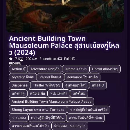
Ancient Building Town
Mausoleum Palace สุสานเมืองกู่โหล
ว (2024)
7.6
2024
Soundtrack
Full HD
หมวดหมู่
Action บู๊
Adventure ผจญภัย
Drama ดราม่า
Horror สยองขวัญ
Mystery ลึกลับ
Period ย้อนยุค
Romance โรแมนติก
Suspense
Thriller ระทึกขวัญ
ดูหนังออนไลน์
หนัง HD
หนังน่าดู
หนังเอเชีย
หนังแนะนำ
หนังใหม่
Ancient Building Town Mausoleum Palace เรื่องย่อ
Sheng Luyue บทบาทน่าจับตามอง
การต่อสู้ที่เดิมพันด้วยชีวิต
การแสดง
ความรู้สึกดีๆ ที่มีให้กัน
ความสัมพันธ์ที่ซับซ้อน
ความหลอนที่นอนไม่หลับ
นักแสดง Lou Jiayue