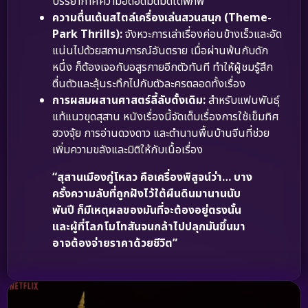
บรรยากาศความอึดอัดมืดมิดใต้พิภพ
ความตื่นเต้นสไตล์เครื่องเล่นสวนสนุก (Theme-
Park Thrills):
จังหวะการเล่าเรื่องค่อนข้างเร็วและอัด
แน่นไปด้วยสถานการณ์อันตราย เมื่อผ่านพ้นกับดัก
หนึ่ง ก็ต้องเจอกับอสูรกายอีกตัวทันที ทำให้ผู้ชมรู้สึก
ตื่นตัวและลุ้นระทึกไปกับตัวละครตลอดทั้งเรื่อง
การผสมผสานศาสตร์ลี้ลับดั้งเดิม:
สำหรับแฟนพันธุ์
แท้แนวขุดสุสาน หนังเรื่องนี้จัดเต็มเรื่องการใช้เข็มทิศ
ฮวงจุ้ย การอ่านดวงดาว และตำนานพื้นบ้านจีนที่ช่วย
เพิ่มความขลังและมิติให้กับเนื้อเรื่อง
“สุสานเมืองกู่โหลว คือเครื่องพิสูจน์ว่า… บาง
ครั้งความลับที่ถูกฝังไว้ใต้ผืนดินมานานนับ
พันปี ก็มีเหตุผลของมันที่จะต้องอยู่ตรงนั้น
และผู้ที่โลภโมโทสันจนกล้าไปปลุกมันขึ้นมา
อาจต้องจ่ายราคาด้วยชีวิต”