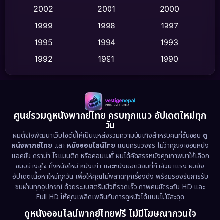
2002
2001
2000
Culture
(9)
1999
1998
1997
Dance เต้น
1995
1994
1993
(10)
1992
1991
1990
Detective สืบสวน
(75)
1989
1988
1986
Detective สืบสวน
(60)
1985
1983
1982
1981
1978
1974
Disaster
(13)
ศูนย์รวมดูหนังพากย์ไทย ครบทุกแนว อัปเดตใหม่ทุก
วัน
1971
1962
Disney+
(5)
ผมตั้งใจพัฒนาเว็บไซต์นี้ให้เป็นแหล่งรวมความบันเทิงสำหรับคนที่ชื่นชอบ
ดู
หนังพากย์ไทย
และ
หนังออนไลน์ไทย
แบบครบวงจร ไม่ว่าคุณจะชอบหนัง
Documentary สารคดี
(93)
แอคชั่น ดราม่า โรแมนติก หรือคอมเมดี้ ผมได้คัดสรรหนังคุณภาพมาให้เลือก
ชมอย่างจุใจ ทั้งหนังใหม่ หนังเก่า และหนังยอดนิยมที่กำลังมาแรง ผมยัง
อัปเดตเนื้อหาใหม่ทุกวัน เพื่อให้คุณไม่พลาดทุกเรื่องดัง พร้อมรองรับการรับ
Drama ดราม่า
(1,486)
ชมผ่านทุกอุปกรณ์ ด้วยระบบสตรีมมิ่งที่รวดเร็ว ภาพคมชัดระดับ HD และ
Full HD ให้คุณเพลิดเพลินกับการดูหนังได้แบบไม่มีสะดุด
Dystopian
(17)
ดูหนังออนไลน์พากย์ไทยฟรี ไม่มีโฆษณากวนใจ