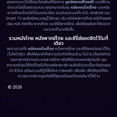
Emotional
(61)
ผมออกแบบเว็บให้ตอบโจทย์คนที่ต้องการ
ดูหนังพากย์ไทยฟรี
แบบใช้งาน
ง่ายและไม่มีโฆษณารบกวน คุณสามารถรับชม
หนังออนไลน์ไทย
และหนัง
พากย์ไทยเรื่องดังได้แบบต่อเนื่อง รองรับทุกระบบทั้ง iOS, Android และ
Epic มหากาพย์
(221)
Smart TV ผมยังจัดหมวดหมู่ไว้ชัดเจน เช่น หนังใหม่พากย์ไทย หนังไทยยอด
นิยม หนัง Netflix พากย์ไทย และซีรี่ย์พากย์ไทย เพื่อให้คุณค้นหาได้สะดวก
Erotic
(36)
และรวดเร็วมากยิ่งขึ้น
รวมหนังไทย หนังพากย์ไทย และซีรี่ย์ยอดฮิตไว้ในที่
Family ครอบครัว
(369)
เดียว
ผมรวบรวมทั้ง
หนังออนไลน์ไทย
หนังพากย์ไทย และซีรี่ย์ยอดนิยมมาไว้ใน
Fantasy จินตนาการ
(331)
เว็บไซต์เดียว เพื่อให้คุณเข้าถึงความบันเทิงได้ครบถ้วน ไม่ว่าจะเป็นหนังไทย
คุณภาพ หนังต่างประเทศพากย์ไทย หรือซีรี่ย์จากแพลตฟอร์มดัง คุณ
Fiction
(9)
สามารถรับชมได้ทันทีโดยไม่ต้องสมัครสมาชิก ผมยังอัปเดตเนื้อหาใหม่ตลอด
24 ชั่วโมง พร้อมระบบที่ดูได้ลื่นไหล ภาพคมชัด เสียงชัด เพื่อให้คุณได้รับ
Film
(57)
ประสบการณ์การดูหนังที่ดีที่สุดเหมือนยกโรงหนังมาไว้ที่บ้าน
Gothic
(3)
© 2026
Grief
(7)
HBO GO
(6)