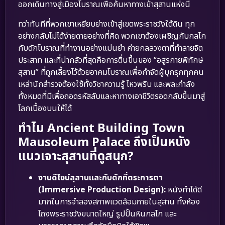
ออกเดินทางสู่เมืองโบราณเพื่อค้นหาทางเข้าสุสานแห่งนี้
ทว่าทันทีที่พวกเขาเหยียบย่างเข้าสู่เขตพระราชวังใต้ดิน ทุก
อย่างกลับไม่ได้ง่ายดายอย่างที่คิด พวกเขาต้องเผชิญกับกลไก
กับดักโบราณที่ทำงานอย่างแม่นยำ ค่ายกลลวงตาที่ทำลายจิต
ประสาท และที่น่ากลัวที่สุดคือการตื่นขึ้นของ “อสูรกายพิทักษ์
สุสาน” ที่ถูกเลี้ยงไว้ด้วยอาคมโบราณเพื่อกำจัดผู้บุกรุกทุกคน
เหล่านักสำรวจต้องใช้ทั้งวิชาความรู้ ไหวพริบ และพละกำลัง
ทั้งหมดที่มีเพื่อถอดรหัสลับและหาทางเอาชีวิตรอดกลับขึ้นมาสู่
โลกเบื้องบนให้ได้
ทำไม Ancient Building Town
Mausoleum Palace ถึงเป็นหนัง
แนวเจาะสุสานที่ดูสนุก?
งานดีไซน์สุสานและกับดักที่ตระการตา
(Immersive Production Design):
หนังทำได้ดี
มากในการจำลองสภาพแวดล้อมภายในสุสาน ทั้งห้อง
โถงพระราชวังขนาดใหญ่ รูปปั้นหินกลไก และ