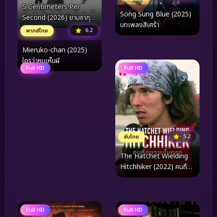
5 Centimeters Per
Song Sung Blue (2025)
Second (2026) ยามซากุระ
บทเพลงสีเศร้า
ร่วงโรย
6.2
พากย์ไทย
Mieruko-chan (2025)
ใครว่าหนูเห็นผี
Full HD
Full HD
5.2
ซับไทย
The Hatchet Wielding
Hitchhiker (2022) คนถือ
ขวานโบกรถ
Full HD
Full HD