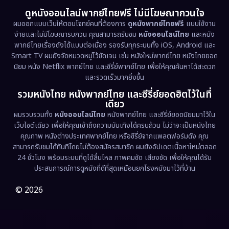
ดูหนังออนไลน์พากย์ไทยฟรี ไม่มีโฆษณากวนใจ
Emotional
(61)
ผมออกแบบเว็บให้ตอบโจทย์คนที่ต้องการ
ดูหนังพากย์ไทยฟรี
แบบใช้งาน
ง่ายและไม่มีโฆษณารบกวน คุณสามารถรับชม
หนังออนไลน์ไทย
และหนัง
พากย์ไทยเรื่องดังได้แบบต่อเนื่อง รองรับทุกระบบทั้ง iOS, Android และ
Epic มหากาพย์
(218)
Smart TV ผมยังจัดหมวดหมู่ไว้ชัดเจน เช่น หนังใหม่พากย์ไทย หนังไทยยอด
นิยม หนัง Netflix พากย์ไทย และซีรี่ย์พากย์ไทย เพื่อให้คุณค้นหาได้สะดวก
Erotic
(36)
และรวดเร็วมากยิ่งขึ้น
รวมหนังไทย หนังพากย์ไทย และซีรี่ย์ยอดฮิตไว้ในที่
Family ครอบครัว
(363)
เดียว
ผมรวบรวมทั้ง
หนังออนไลน์ไทย
หนังพากย์ไทย และซีรี่ย์ยอดนิยมมาไว้ใน
Fantasy จินตนาการ
(326)
เว็บไซต์เดียว เพื่อให้คุณเข้าถึงความบันเทิงได้ครบถ้วน ไม่ว่าจะเป็นหนังไทย
คุณภาพ หนังต่างประเทศพากย์ไทย หรือซีรี่ย์จากแพลตฟอร์มดัง คุณ
Fiction
(9)
สามารถรับชมได้ทันทีโดยไม่ต้องสมัครสมาชิก ผมยังอัปเดตเนื้อหาใหม่ตลอด
24 ชั่วโมง พร้อมระบบที่ดูได้ลื่นไหล ภาพคมชัด เสียงชัด เพื่อให้คุณได้รับ
Film
(57)
ประสบการณ์การดูหนังที่ดีที่สุดเหมือนยกโรงหนังมาไว้ที่บ้าน
Gothic
(3)
© 2026
Grief
(7)