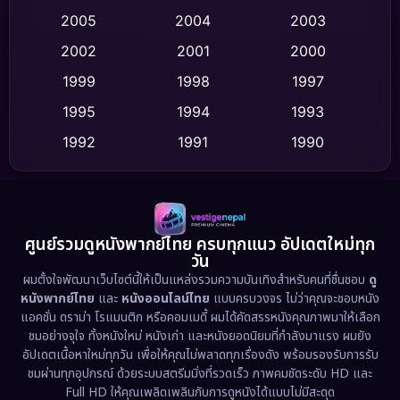
2005
2004
2003
Cult Film
(4)
2002
2001
2000
Culture
(9)
1999
1998
1997
Dance เต้น
1995
1994
1993
(10)
1992
1991
1990
Detective สืบสวน
(59)
1989
1988
1986
Detective สืบสวน
(73)
1985
1983
1982
1981
1978
1974
Disaster
(13)
ศูนย์รวมดูหนังพากย์ไทย ครบทุกแนว อัปเดตใหม่ทุก
วัน
1971
1962
Disney+
(5)
ผมตั้งใจพัฒนาเว็บไซต์นี้ให้เป็นแหล่งรวมความบันเทิงสำหรับคนที่ชื่นชอบ
ดู
หนังพากย์ไทย
และ
หนังออนไลน์ไทย
แบบครบวงจร ไม่ว่าคุณจะชอบหนัง
Documentary สารคดี
(93)
แอคชั่น ดราม่า โรแมนติก หรือคอมเมดี้ ผมได้คัดสรรหนังคุณภาพมาให้เลือก
ชมอย่างจุใจ ทั้งหนังใหม่ หนังเก่า และหนังยอดนิยมที่กำลังมาแรง ผมยัง
อัปเดตเนื้อหาใหม่ทุกวัน เพื่อให้คุณไม่พลาดทุกเรื่องดัง พร้อมรองรับการรับ
Drama ดราม่า
(1,460)
ชมผ่านทุกอุปกรณ์ ด้วยระบบสตรีมมิ่งที่รวดเร็ว ภาพคมชัดระดับ HD และ
Full HD ให้คุณเพลิดเพลินกับการดูหนังได้แบบไม่มีสะดุด
Dystopian
(17)