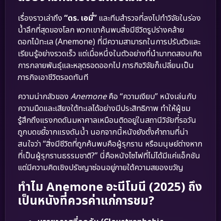
เรื่องราวเล่าถึง
“ดร. เอมี่”
และทีมสำรวจที่ลงไปทำวิจัยในร่อง
น้ำลึกที่สุดของโลก พวกเขาค้นพบสิ่งมีชีวิตรูปร่างคล้าย
ดอกไม้ทะเล (Anemone) ที่มีความสามารถในการปรับตัวและ
เรียนรู้อย่างรวดเร็ว แต่เมื่อหนึ่งในตัวอย่างที่นำมาทดสอบเกิด
การกลายพันธุ์และหลุดรอดออกไป ภารกิจวิจัยก็เปลี่ยนเป็น
ภารกิจเอาชีวิตรอดทันที
ความน่ากลัวของ
Anemone
คือ “ความเงียบ” หนังเล่นกับ
ความมืดและเสียงใต้ทะเลได้อย่างมีประสิทธิภาพ ทำให้ผู้ชม
รู้สึกถึงแรงกดดันมหาศาลเหมือนติดอยู่ในสถานีวิจัยที่รอวัน
ถูกบดขยี้จากแรงดันน้ำ นอกจากนี้หนังยังตั้งคำถามที่น่า
สนใจว่า “สิ่งมีชีวิตที่ถูกค้นพบคือผู้รุกราน หรือมนุษย์ต่างหาก
ที่เป็นผู้รุกรานธรรมชาติ?” นี่คือหนังไซไฟที่ไม่ได้มีแค่แอ็กชัน
แต่มีความคิดเชิงปรัชญาซ่อนอยู่ภายใต้ความสยองขวัญ
ทำไม Anemone อะนีโมนี (2025) ถึง
เป็นหนังที่ควรค่าแก่การชม?