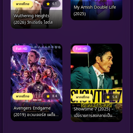
6.1
พากย์ไทย
My Amish Double Life
(2025)
Wuthering Heights
(2026) วัทเตอริ่ง ไฮต์ส
Full HD
Full HD
8.4
พากย์ไทย
5.4
พากย์ไทย
Avengers Endgame
Showtime 7 (2025) –
(2019) อเวนเจอร์ส เผด็จ
เมื่อรายการสดกลายเป็น
ศึก
สมรภูมิ และความจริงคือเดิม
พันด้วยชีวิต