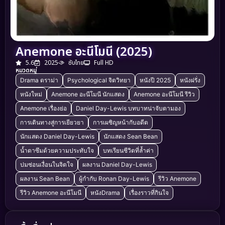
Anemone อะนีโมนี (2025)
5.6
2025
ซับไทย
Full HD
หมวดหมู่
Drama ดราม่า
Psychological จิตวิทยา
หนังปี 2025
หนังฝรั่ง
หนังใหม่
Anemone อะนีโมนี นักแสดง
Anemone อะนีโมนี รีวิว
Anemone เรื่องย่อ
Daniel Day-Lewis บทบาทน่าจับตามอง
การเดินทางสู่การเยียวยา
การเผชิญหน้ากับอดีต
นักแสดง Daniel Day-Lewis
นักแสดง Sean Bean
น้ำตาซึมด้วยความประทับใจ
บทเรียนชีวิตที่ล้ำค่า
ปมซ่อนเงื่อนในจิตใจ
ผลงาน Daniel Day-Lewis
ผลงาน Sean Bean
ผู้กำกับ Ronan Day-Lewis
รีวิว Anemone
รีวิว Anemone อะนีโมนี
หนังDrama
เรื่องราวที่กินใจ