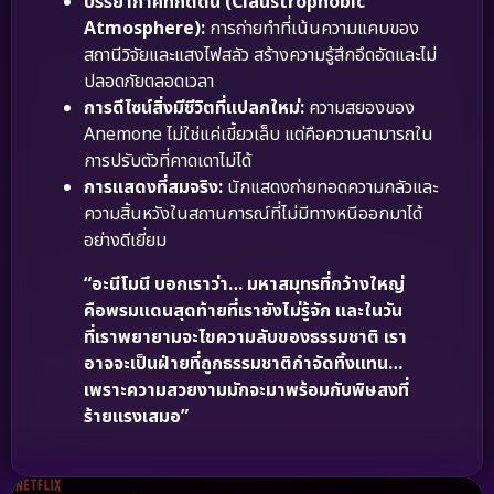
บรรยากาศที่กดดัน (Claustrophobic
Atmosphere):
การถ่ายทำที่เน้นความแคบของ
สถานีวิจัยและแสงไฟสลัว สร้างความรู้สึกอึดอัดและไม่
ปลอดภัยตลอดเวลา
การดีไซน์สิ่งมีชีวิตที่แปลกใหม่:
ความสยองของ
Anemone ไม่ใช่แค่เขี้ยวเล็บ แต่คือความสามารถใน
การปรับตัวที่คาดเดาไม่ได้
การแสดงที่สมจริง:
นักแสดงถ่ายทอดความกลัวและ
ความสิ้นหวังในสถานการณ์ที่ไม่มีทางหนีออกมาได้
อย่างดีเยี่ยม
“อะนีโมนี บอกเราว่า… มหาสมุทรที่กว้างใหญ่
คือพรมแดนสุดท้ายที่เรายังไม่รู้จัก และในวัน
ที่เราพยายามจะไขความลับของธรรมชาติ เรา
อาจจะเป็นฝ่ายที่ถูกธรรมชาติกำจัดทิ้งแทน…
เพราะความสวยงามมักจะมาพร้อมกับพิษสงที่
ร้ายแรงเสมอ”