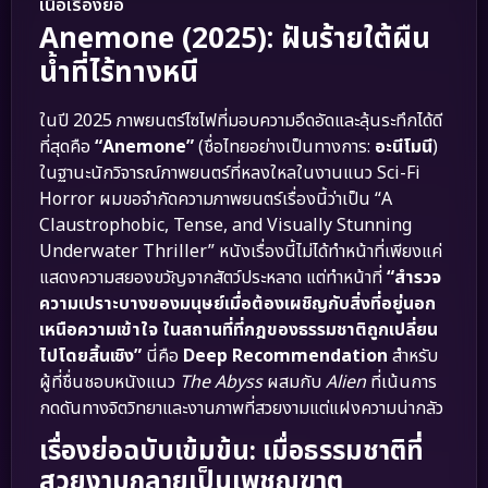
เนื้อเรื่องย่อ
Anemone (2025): ฝันร้ายใต้ผืน
น้ำที่ไร้ทางหนี
ในปี 2025 ภาพยนตร์ไซไฟที่มอบความอึดอัดและลุ้นระทึกได้ดี
ที่สุดคือ
“Anemone”
(ชื่อไทยอย่างเป็นทางการ:
อะนีโมนี
)
ในฐานะนักวิจารณ์ภาพยนตร์ที่หลงใหลในงานแนว Sci-Fi
Horror ผมขอจำกัดความภาพยนตร์เรื่องนี้ว่าเป็น “A
Claustrophobic, Tense, and Visually Stunning
Underwater Thriller” หนังเรื่องนี้ไม่ได้ทำหน้าที่เพียงแค่
แสดงความสยองขวัญจากสัตว์ประหลาด แต่ทำหน้าที่
“สำรวจ
ความเปราะบางของมนุษย์เมื่อต้องเผชิญกับสิ่งที่อยู่นอก
เหนือความเข้าใจ ในสถานที่ที่กฎของธรรมชาติถูกเปลี่ยน
ไปโดยสิ้นเชิง”
นี่คือ
Deep Recommendation
สำหรับ
ผู้ที่ชื่นชอบหนังแนว
The Abyss
ผสมกับ
Alien
ที่เน้นการ
กดดันทางจิตวิทยาและงานภาพที่สวยงามแต่แฝงความน่ากลัว
เรื่องย่อฉบับเข้มข้น: เมื่อธรรมชาติที่
สวยงามกลายเป็นเพชฌฆาต