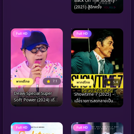
Back On The Society
(2021) สู้อีกครั้ง
Full HD
Full HD
7.1
พากย์ไทย
5.4
พากย์ไทย
Deaw Special Super
Showtime 7 (2025) –
Soft Power (2024) เดี่ยว
เมื่อรายการสดกลายเป็น
สเปเชียล ซูเปอร์ ซอฟต์ พาว
สมรภูมิ และความจริงคือเดิม
เวอร์
พันด้วยชีวิต
Full HD
Full HD