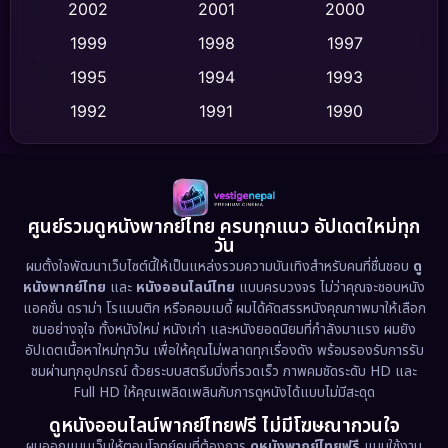
2002
2001
2000
Culture
(9)
1999
1998
1997
Dance เต้น
1995
1994
1993
(10)
1992
1991
1990
Detective สืบสวน
(75)
1989
1988
1986
Detective สืบสวน
(60)
1985
1983
1982
1981
1978
1974
Disaster
(13)
ศูนย์รวมดูหนังพากย์ไทย ครบทุกแนว อัปเดตใหม่ทุก
วัน
1971
1962
Disney+
(5)
ผมตั้งใจพัฒนาเว็บไซต์นี้ให้เป็นแหล่งรวมความบันเทิงสำหรับคนที่ชื่นชอบ
ดู
หนังพากย์ไทย
และ
หนังออนไลน์ไทย
แบบครบวงจร ไม่ว่าคุณจะชอบหนัง
Documentary สารคดี
(93)
แอคชั่น ดราม่า โรแมนติก หรือคอมเมดี้ ผมได้คัดสรรหนังคุณภาพมาให้เลือก
ชมอย่างจุใจ ทั้งหนังใหม่ หนังเก่า และหนังยอดนิยมที่กำลังมาแรง ผมยัง
อัปเดตเนื้อหาใหม่ทุกวัน เพื่อให้คุณไม่พลาดทุกเรื่องดัง พร้อมรองรับการรับ
Drama ดราม่า
(1,486)
ชมผ่านทุกอุปกรณ์ ด้วยระบบสตรีมมิ่งที่รวดเร็ว ภาพคมชัดระดับ HD และ
Full HD ให้คุณเพลิดเพลินกับการดูหนังได้แบบไม่มีสะดุด
Dystopian
(17)
ดูหนังออนไลน์พากย์ไทยฟรี ไม่มีโฆษณากวนใจ
Emotional
(61)
ผมออกแบบเว็บให้ตอบโจทย์คนที่ต้องการ
ดูหนังพากย์ไทยฟรี
แบบใช้งาน