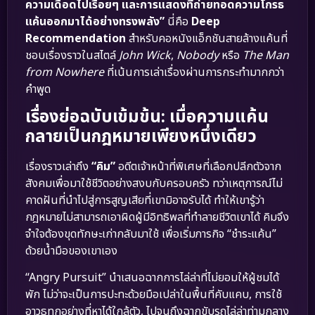
ความเดือดไปเรื่อยๆ และการแสดงที่ถ่ายทอดความโกรธ
แค้นออกมาได้อย่างทรงพลัง”
นี่คือ
Deep
Recommendation
สำหรับคอหนังแอ็กชันสายล้างแค้นที่
ชอบเรื่องราวในสไตล์
John Wick
,
Nobody
หรือ
The Man
from Nowhere
ที่เน้นการเล่าเรื่องผ่านการกระทำมากกว่า
คำพูด
เรื่องย่อฉบับเข้มข้น: เมื่อความแค้น
กลายเป็นกฎหมายเพียงหนึ่งเดียว
เรื่องราวเล่าถึง
“คิม”
อดีตเจ้าหน้าที่พิเศษที่เลือกปลีกตัวจาก
สังคมเพื่อมาใช้ชีวิตอย่างสงบกับครอบครัว ทว่าเหตุการณ์ไม่
คาดฝันที่นำไปสู่การสูญเสียที่เขามิอาจรับได้ ทำให้เขารู้ว่า
กฎหมายไม่สามารถเอาผิดผู้มีอิทธิพลที่ทำลายชีวิตเขาได้ คิมจึง
จำใจต้องขุดทักษะเก่ากลับมาใช้ เพื่อเริ่มภารกิจ “ชำระแค้น”
ด้วยน้ำมือของเขาเอง
“Angry Pursuit” นำเสนอฉากการไล่ล่าที่ไม่ยอมให้ผู้ชมได้
พัก ไม่ว่าจะเป็นการปะทะด้วยมือเปล่าในพื้นที่คับแคบ, การใช้
อาวุธทุกอย่างที่หาได้ใกล้ตัว, ไปจนถึงฉากขับรถไล่ล่าท่ามกลาง