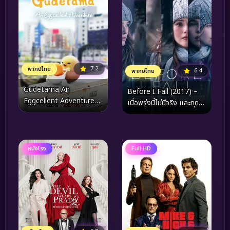
7.2
พากย์ไทย
6.4
พากย์ไทย
Gudetama An
Before I Fall (2017) –
Eggcellent Adventure
เมื่อพรุ่งนี้ไม่มีจริง และทุก
(2022) กุเดทามะ ไข่ขี้เกียจ
การตื่นนอนคือโอกาสสุดท้าย
ผจญภัย
ของการเยียวยา
หนังโรง
Full HD