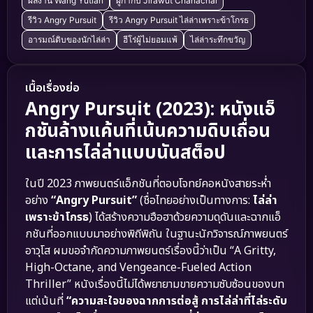
ผลงาน Wang Yutian
ผู้กำกับ Jirawut Chanachai
รีวิว Angry Pursuit
รีวิว Angry Pursuit ไล่ล่าเพราะข้าโกรธ
อารมณ์ดิบของนักไล่ล่า
ฮีโร่ผู้ไม่ยอมแพ้
ไล่ล่าระทึกขวัญ
เนื้อเรื่องย่อ
Angry Pursuit (2023): หนังแอ็
กชันล้างแค้นที่เน้นความดิบเถื่อน
และการไล่ล่าแบบนันสต็อป
ในปี 2023 ภาพยนตร์แอ็กชันที่ตอบโจทย์คอหนังสายระห่ำ
อย่าง
“Angry Pursuit”
(ชื่อไทยอย่างเป็นทางการ:
ไล่ล่า
เพราะข้าโกรธ
) ได้สร้างความฮือฮาด้วยความดุดันและฉากแอ็
กชันที่ออกแบบมาอย่างพิถีพิถัน ในฐานะนักวิจารณ์ภาพยนตร์
อาวุโส ผมขอจำกัดความภาพยนตร์เรื่องนี้ว่าเป็น “A Gritty,
High-Octane, and Vengeance-Fueled Action
Thriller” หนังเรื่องนี้ไม่ได้พยายามขายความซับซ้อนของบท
แต่เน้นที่
“ความสะใจของฉากการต่อสู้ การไล่ล่าที่ไล่ระดับ