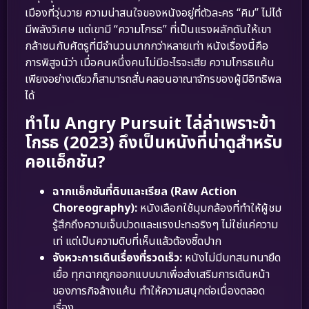
เมืองที่วุ่นวาย ความน่าสนใจของหนังอยู่ที่ตัวละคร “คิม” ไม่ได้
มีพลังวิเศษ แต่เขามี “ความโกรธ” ที่เป็นแรงผลักดันให้เขา
กล้าชนกับศัตรูที่มีจำนวนมากกว่าหลายเท่า หนังเรื่องนี้คือ
การพิสูจน์ว่า เมื่อคนหนึ่งคนไม่มีอะไรจะเสีย ความโกรธแค้น
เพียงอย่างเดียวก็สามารถสั่นคลอนอาณาจักรของผู้มีอิทธิพล
ได้
ทำไม Angry Pursuit ไล่ล่าเพราะข้า
โกรธ (2023) ถึงเป็นหนังที่น่าดูสำหรับ
คอแอ็กชัน?
ฉากแอ็กชันที่ดิบและเรียล (Raw Action
Choreography):
หนังเลือกใช้มุมกล้องที่ทำให้ผู้ชม
รู้สึกถึงความเจ็บปวดและแรงปะทะจริงๆ ไม่ใช่แค่ความ
เท่ แต่เป็นความดิบที่เห็นแล้วต้องซี้ดปาก
จังหวะการเดินเรื่องที่รวดเร็ว:
หนังไม่มีบทสนทนายืด
เยื้อ ทุกฉากถูกออกแบบมาเพื่อส่งเสริมการเดินหน้า
ของภารกิจล้างแค้น ทำให้ความสนุกต่อเนื่องตลอด
เรื่อง