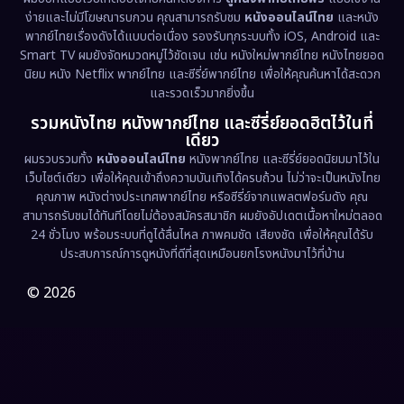
ง่ายและไม่มีโฆษณารบกวน คุณสามารถรับชม
หนังออนไลน์ไทย
และหนัง
พากย์ไทยเรื่องดังได้แบบต่อเนื่อง รองรับทุกระบบทั้ง iOS, Android และ
Epic มหากาพย์
(221)
Smart TV ผมยังจัดหมวดหมู่ไว้ชัดเจน เช่น หนังใหม่พากย์ไทย หนังไทยยอด
นิยม หนัง Netflix พากย์ไทย และซีรี่ย์พากย์ไทย เพื่อให้คุณค้นหาได้สะดวก
Erotic
(36)
และรวดเร็วมากยิ่งขึ้น
รวมหนังไทย หนังพากย์ไทย และซีรี่ย์ยอดฮิตไว้ในที่
Family ครอบครัว
(369)
เดียว
ผมรวบรวมทั้ง
หนังออนไลน์ไทย
หนังพากย์ไทย และซีรี่ย์ยอดนิยมมาไว้ใน
Fantasy จินตนาการ
(331)
เว็บไซต์เดียว เพื่อให้คุณเข้าถึงความบันเทิงได้ครบถ้วน ไม่ว่าจะเป็นหนังไทย
คุณภาพ หนังต่างประเทศพากย์ไทย หรือซีรี่ย์จากแพลตฟอร์มดัง คุณ
Fiction
(9)
สามารถรับชมได้ทันทีโดยไม่ต้องสมัครสมาชิก ผมยังอัปเดตเนื้อหาใหม่ตลอด
24 ชั่วโมง พร้อมระบบที่ดูได้ลื่นไหล ภาพคมชัด เสียงชัด เพื่อให้คุณได้รับ
Film
(57)
ประสบการณ์การดูหนังที่ดีที่สุดเหมือนยกโรงหนังมาไว้ที่บ้าน
Gothic
(3)
© 2026
Grief
(7)
HBO GO
(6)