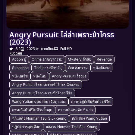
Angry Pursuit ไล่ล่าเพราะข้าโกรธ
(2023)
6.2
2023
พากย์ไทย
Full HD
หมวดหมู่
Action บู๊
Crime อาชญากรรม
Mystery ลึกลับ
Revenge
Suspense
Thriller ระทึกขวัญ
War สงคราม
หนังฮ่องกง
หนังเอเชีย
หนังใหม่
Angry Pursuit เรื่องย่อ
Angry Pursuit ไล่ล่าเพราะข้าโกรธ นักแสดง
Angry Pursuit ไล่ล่าเพราะข้าโกรธ รีวิว
Wang Yutian บทบาทน่าจับตามอง
การต่อสู้ที่เดิมพันด้วยชีวิต
การแก้แค้นที่ไม่มีวันสิ้นสุด
ความมันส์ระดับ 5 ดาว
นักแสดง Norman Tsui Siu-Keung
นักแสดง Wang Yutian
ปฏิบัติการสุดเดือด
ผลงาน Norman Tsui Siu-Keung