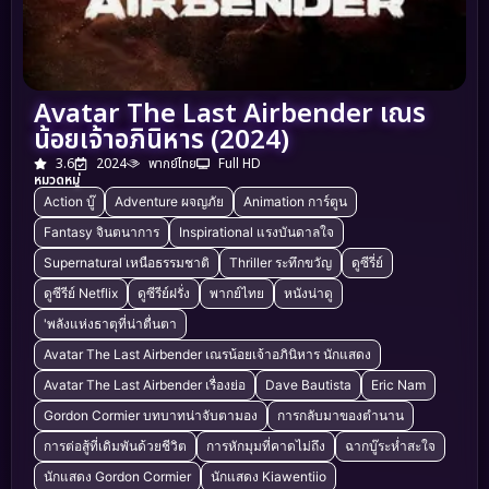
Avatar The Last Airbender เณร
น้อยเจ้าอภินิหาร (2024)
3.6
2024
พากย์ไทย
Full HD
หมวดหมู่
Action บู๊
Adventure ผจญภัย
Animation การ์ตูน
Fantasy จินตนาการ
Inspirational แรงบันดาลใจ
Supernatural เหนือธรรมชาติ
Thriller ระทึกขวัญ
ดูซีรี่ย์
ดูซีรีย์ Netflix
ดูซีรีย์ฝรั่ง
พากย์ไทย
หนังน่าดู
'พลังแห่งธาตุที่น่าตื่นตา
Avatar The Last Airbender เณรน้อยเจ้าอภินิหาร นักแสดง
Avatar The Last Airbender เรื่องย่อ
Dave Bautista
Eric Nam
Gordon Cormier บทบาทน่าจับตามอง
การกลับมาของตำนาน
การต่อสู้ที่เดิมพันด้วยชีวิต
การหักมุมที่คาดไม่ถึง
ฉากบู๊ระห่ำสะใจ
นักแสดง Gordon Cormier
นักแสดง Kiawentiio