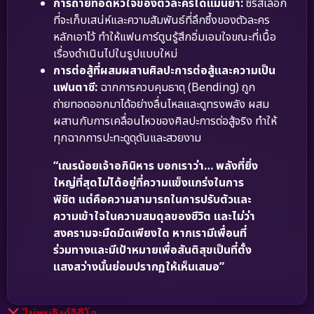
การถ่ายทอดหัวใจของตัวละครได้แม่นยำ:
ซีรีส์เลือก
ที่จะเก็บเสน่ห์และความสัมพันธ์ที่ลึกซึ้งของตัวละคร
หลักเอาไว้ ทำให้แฟนการ์ตูนรู้สึกอิ่มเอมใจขณะที่เนื้อ
เรื่องดำเนินไปในรูปแบบใหม่
การต่อสู้ที่ผสมผสานศิลปะการต่อสู้และความเป็น
แฟนตาซี:
ฉากการควบคุมธาตุ (Bending) ถูก
ถ่ายทอดออกมาได้อย่างลื่นไหลและดูทรงพลัง ผสม
ผสานกับการเคลื่อนไหวของศิลปะการต่อสู้จริง ทำให้
ทุกฉากการปะทะดูดุดันและสวยงาม
“เณรน้อยเจ้าอภินิหาร บอกเราว่า… พลังที่ยิ่ง
ใหญ่ที่สุดไม่ได้อยู่ที่ความแข็งแกร่งในการ
พิชิต แต่คือความสามารถในการปรับตัวและ
ความเข้าใจในความสมดุลของชีวิต และไม่ว่า
สงครามจะมืดมิดเพียงใด หากเรามีเพื่อนที่
ร่วมทางและมีเป้าหมายเพื่อสันติสุขเป็นที่ตั้ง
แสงสว่างนั้นย่อมปรากฏให้เห็นเสมอ”
ไม่พบลิงก์วิดีโอ