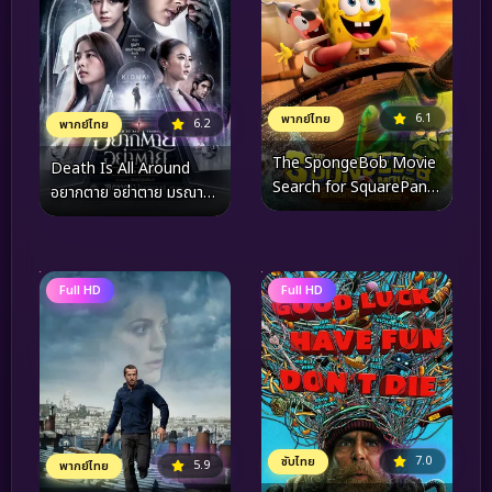
6.1
พากย์ไทย
6.2
พากย์ไทย
The SpongeBob Movie
Death Is All Around
Search for SquarePants
อยากตาย อย่าตาย มรณา
เดอะ สพันจ์บ็อบ มูฟวี่
คาเฟ่ (2023)
ภารกิจตามหาสพันจ์บ็อบ
(2025)
Full HD
Full HD
7.0
ซับไทย
5.9
พากย์ไทย