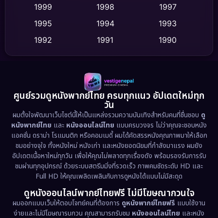
Culture
(9)
1999
1998
1997
Dance เต้น
1995
1994
1993
(10)
1992
1991
1990
Detective สืบสวน
(62)
1989
1988
1986
Detective สืบสวน
(77)
1985
1983
1982
1981
1978
1974
Disaster
(13)
ศูนย์รวมดูหนังพากย์ไทย ครบทุกแนว อัปเดตใหม่ทุก
วัน
1971
1962
Disney+
(5)
ผมตั้งใจพัฒนาเว็บไซต์นี้ให้เป็นแหล่งรวมความบันเทิงสำหรับคนที่ชื่นชอบ
ดู
หนังพากย์ไทย
และ
หนังออนไลน์ไทย
แบบครบวงจร ไม่ว่าคุณจะชอบหนัง
Documentary สารคดี
(94)
แอคชั่น ดราม่า โรแมนติก หรือคอมเมดี้ ผมได้คัดสรรหนังคุณภาพมาให้เลือก
ชมอย่างจุใจ ทั้งหนังใหม่ หนังเก่า และหนังยอดนิยมที่กำลังมาแรง ผมยัง
อัปเดตเนื้อหาใหม่ทุกวัน เพื่อให้คุณไม่พลาดทุกเรื่องดัง พร้อมรองรับการรับ
Drama ดราม่า
(1,513)
ชมผ่านทุกอุปกรณ์ ด้วยระบบสตรีมมิ่งที่รวดเร็ว ภาพคมชัดระดับ HD และ
Full HD ให้คุณเพลิดเพลินกับการดูหนังได้แบบไม่มีสะดุด
Dystopian
(17)
ดูหนังออนไลน์พากย์ไทยฟรี ไม่มีโฆษณากวนใจ
Emotional
(61)
ผมออกแบบเว็บให้ตอบโจทย์คนที่ต้องการ
ดูหนังพากย์ไทยฟรี
แบบใช้งาน
ง่ายและไม่มีโฆษณารบกวน คุณสามารถรับชม
หนังออนไลน์ไทย
และหนัง