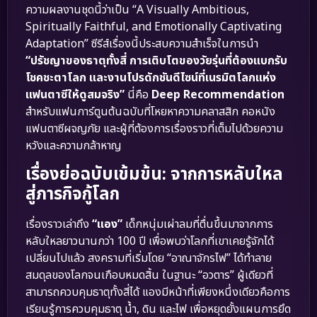
ความผลงานชุดนี้ว่าเป็น “A Visually Ambitious,
Spiritually Faithful, and Emotionally Captivating
Adaptation” ซีรีส์เรื่องนี้ประสบความสำเร็จในการนำ
“ปรัชญาของธาตุทั้งสี่ การเติบโตของวัยรุ่นที่ต้องแบกรับ
โชคชะตาโลก และงานโปรดักชันดีไซน์ที่เนรมิตโลกแห่ง
แฟนตาซีให้ดูสมจริง”
นี่คือ
Deep Recommendation
สำหรับแฟนการ์ตูนต้นฉบับที่โหยหาความคลาสสิก คอหนัง
แฟนตาซีผจญภัย และผู้ที่ต้องการเรื่องราวที่เต็มไปด้วยความ
หวังและความกล้าหาญ
เรื่องย่อฉบับเข้มข้น: จากการหลับใหล
สู่ภารกิจกู้โลก
เรื่องราวเล่าถึง
“แอง”
เด็กหนุ่มเผ่าลมที่ตื่นขึ้นมาจากการ
หลับใหลยาวนานกว่า 100 ปี เพื่อพบว่าโลกที่เขาเคยรู้จักได้
เปลี่ยนไปแล้ว สงครามที่เริ่มโดย “อาณาจักรไฟ” ได้ทำลาย
สมดุลของโลกจนเกือบหมดสิ้น ในฐานะ “อวตาร” ผู้เดียวที่
สามารถควบคุมธาตุทั้งสี่ได้ แองมีหน้าที่เพียงหนึ่งเดียวคือการ
เรียนรู้การควบคุมธาตุ น้ำ, ดิน และไฟ เพื่อหยุดยั้งแผนการยึด