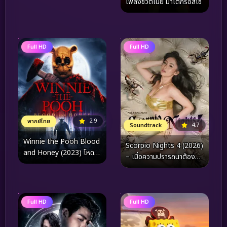
เพลงชีวิตเนย์ มาโตกรอสโซ
ปฐมบทใหม่
Full HD
Full HD
2.9
พากย์ไทย
4.7
Soundtrack
Winnie the Pooh Blood
Scorpio Nights 4 (2026)
and Honey (2023) โหด
– เมื่อความปรารถนาต้อง
เห็น หมี
ห้าม เผชิญหน้ากับความลับที่
ซ่อนอยู่ใต้เงาแห่งรัตติกาล
Full HD
Full HD