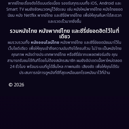
พากย์ไทยเรื่องดังได้แบบต่อเนื่อง รองรับทุกระบบทั้ง iOS, Android และ
Epic มหากาพย์
(227)
Smart TV ผมยังจัดหมวดหมู่ไว้ชัดเจน เช่น หนังใหม่พากย์ไทย หนังไทยยอด
นิยม หนัง Netflix พากย์ไทย และซีรี่ย์พากย์ไทย เพื่อให้คุณค้นหาได้สะดวก
Erotic
(36)
และรวดเร็วมากยิ่งขึ้น
รวมหนังไทย หนังพากย์ไทย และซีรี่ย์ยอดฮิตไว้ในที่
Family ครอบครัว
(375)
เดียว
ผมรวบรวมทั้ง
หนังออนไลน์ไทย
หนังพากย์ไทย และซีรี่ย์ยอดนิยมมาไว้ใน
Fantasy จินตนาการ
(338)
เว็บไซต์เดียว เพื่อให้คุณเข้าถึงความบันเทิงได้ครบถ้วน ไม่ว่าจะเป็นหนังไทย
คุณภาพ หนังต่างประเทศพากย์ไทย หรือซีรี่ย์จากแพลตฟอร์มดัง คุณ
Fiction
(9)
สามารถรับชมได้ทันทีโดยไม่ต้องสมัครสมาชิก ผมยังอัปเดตเนื้อหาใหม่ตลอด
24 ชั่วโมง พร้อมระบบที่ดูได้ลื่นไหล ภาพคมชัด เสียงชัด เพื่อให้คุณได้รับ
Film
(57)
ประสบการณ์การดูหนังที่ดีที่สุดเหมือนยกโรงหนังมาไว้ที่บ้าน
Gothic
(3)
© 2026
Grief
(7)
HBO GO
(6)
HBO Max
(3)