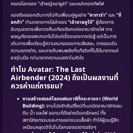
ครองโลกของ “เจ้าหญิงอาซูล่า” และเหล่ากองทัพไฟ
แองต้องออกเดินทางไปกับเพื่อนคู่หูอย่าง
“คาทาร่า”
และ
“ซ็
อกก้า”
ท่ามกลางการไล่ล่าของ
“เจ้าชายซูโก้”
ผู้ต้องการ
จับกุมอวตารเพื่อทวงคืนเกียรติยศแห่งอาณาจักรไฟ การ
ผจญภัยของพวกเขาไม่ใช่แค่เรื่องของการต่อสู้ แต่เป็นการ
เดินทางเพื่อเรียนรู้ความหมายของการเสียสละ, การยอมรับ
ความแตกต่าง, และการค้นพบพลังที่แท้จริงที่ไม่ได้มาจากแค่
ธาตุในมือ ทว่ามาจากความเมตตาในหัวใจ
ทำไม Avatar: The Last
Airbender (2024) ถึงเป็นผลงานที่
ควรค่าแก่การชม?
งานสร้างสรรค์โลกแฟนตาซีที่ตระการตา (World
Building):
งานโปรดักชันดีไซน์ที่เนรมิตอาณาจักรลม
ดิน น้ำ และไฟ ออกมาได้อย่างมีเอกลักษณ์ ทั้ง
สถาปัตยกรรมและการออกแบบเสื้อผ้า ทำให้ผู้ชมรู้สึก
เหมือนหลุดเข้าไปในโลกของอวตารจริงๆ