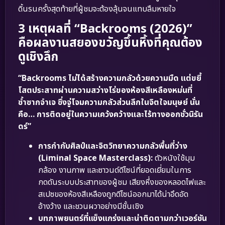
ดิ้นรนครั้งสุดท้ายที่ผู้ชมจะต้องลุ้นจนแทบลืมหายใจ
3 เหตุผลที่ “Backrooms (2026)”
คือผลงานสยองขวัญขึ้นหิ้งที่คุณต้อง
ดูเชิงลึก
“Backrooms ไม่ได้สร้างความกลัวด้วยความมืด แต่ขยี้
โสตประสาทผ่านความสว่างโร่ของห้องสีเหลืองหม่นที่
ซ้ำซากจำเจ ซึ่งจู่โจมความกลัวส่วนลึกในจิตใจมนุษย์ นั่น
คือ… การติดอยู่ในความเคว้งคว้างและไร้ทางออกชั่วนิรัน
ดร์”
การกำกับศิลป์และจิตวิทยาความกลัวพื้นที่ว่าง
(Liminal Space Masterclass):
ตัวหนังใช้มุม
กล้อง งานภาพ และซาวนด์ดีไซน์ที่ยอดเยี่ยมในการ
กดดันระบบประสาทของผู้ชม เสียงหึ่งของหลอดไฟและ
สเปซของห้องสีเหลืองถูกดีไซน์ออกมาได้น่าอึดอัด
อ้างว้าง และชวนผวาอย่างมีชั้นเชิง
บทภาพยนตร์ที่แข็งแกร่งและน่าติดตามกว่าเวอร์ชัน