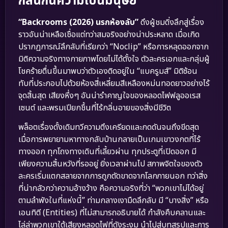
กลืนกินความเป็นมนุษย์
“Backrooms (2026) นรกห้องลับ”
ดึงผู้ชมดิ่งลึกสู่เรื่อง
ราวอันน่าเหลือเชื่อแต่ทว่าสมจริงอย่างน่าประหลาด เมื่อเกิด
ปรากฏการณ์ลึกลับที่เรียกว่า “Noclip” หรือการหลุดออกจาก
มิติความจริงทางกายภาพโดยไม่ได้ตั้งใจ ตัวละครเอกและกลุ่มผู้
โชคร้ายตื่นขึ้นมาพบว่าตัวเองติดอยู่ใน “แบครูมส์” มิติซ้อน
ทับที่ประกอบไปด้วยห้องสี่เหลี่ยมสีเหลืองหม่นทอดยาวอย่างไร้
จุดสิ้นสุด เสียงหึ่งๆ อันน่ารำคาญใจของหลอดไฟฟลูออเรส
เซนต์ และพรมเปียกชื้นที่ไร้กลิ่นอายของสิ่งมีชีวิต
พล็อตเรื่องดั้งเดิมทวีความตึงเครียดและกดดันจนถึงขีดสุด
เมื่อการพยายามหาทางกลับบ้านกลายเป็นเกมเขาวงกตที่ไร้
ทางออก ทุกโถงทางเดินที่เลี้ยวผ่าน ทุกประตูที่เปิดออก มี
เพียงความสิ้นหวังที่รออยู่ ยิ่งเวลาผ่านไป สภาพจิตใจของตัว
ละครเริ่มแตกสลายจากการถูกตัดขาดจากโลกภายนอก ทว่าสิ่ง
ที่น่ากลัวกว่าความอ้างว้าง คือความจริงที่ว่า “พวกเขาไม่ได้อยู่
ตามลำพังในที่แห่งนี้” ท่ามกลางเงามืดลึกลับ มี “บางสิ่ง” หรือ
เอนทิตี (Entities) ที่ไม่สามารถอธิบายได้ กำลังคืบคลานและ
ไล่ล่าพวกเขาใต้เสียงหลอดไฟที่ดังระงม นำไปสู่บทสรุปและการ