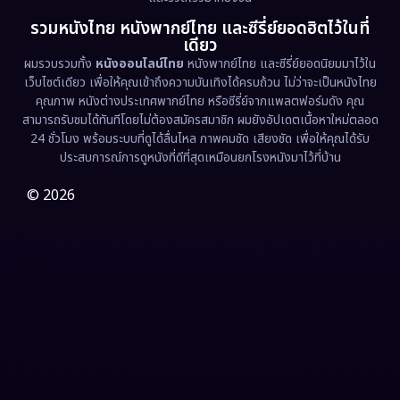
รวมหนังไทย หนังพากย์ไทย และซีรี่ย์ยอดฮิตไว้ในที่
Family ครอบครัว
(369)
เดียว
ผมรวบรวมทั้ง
หนังออนไลน์ไทย
หนังพากย์ไทย และซีรี่ย์ยอดนิยมมาไว้ใน
Fantasy จินตนาการ
(331)
เว็บไซต์เดียว เพื่อให้คุณเข้าถึงความบันเทิงได้ครบถ้วน ไม่ว่าจะเป็นหนังไทย
คุณภาพ หนังต่างประเทศพากย์ไทย หรือซีรี่ย์จากแพลตฟอร์มดัง คุณ
Fiction
(9)
สามารถรับชมได้ทันทีโดยไม่ต้องสมัครสมาชิก ผมยังอัปเดตเนื้อหาใหม่ตลอด
24 ชั่วโมง พร้อมระบบที่ดูได้ลื่นไหล ภาพคมชัด เสียงชัด เพื่อให้คุณได้รับ
Film
(57)
ประสบการณ์การดูหนังที่ดีที่สุดเหมือนยกโรงหนังมาไว้ที่บ้าน
Gothic
(3)
© 2026
Grief
(7)
HBO GO
(6)
HBO Max
(3)
Healing
(15)
Heist
(26)