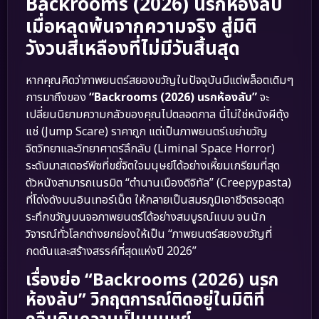
Backrooms (2026) นรกห้องลับ
เมื่อหลุดพ้นจากความจริง สู่มิติ
วังวนสีเหลืองที่ไม่มีวันสิ้นสุด
หากคุณคิดว่าภาพยนตร์สยองขวัญในปัจจุบันมีแต่พล็อตเดิมๆ
การมาถึงของ
“Backrooms (2026) นรกห้องลับ”
จะ
เปลี่ยนนิยามความกลัวของคุณไปตลอดกาล นี่ไม่ใช่หนังผีตุ้ง
แช่ (Jump Scare) ราคาถูก แต่เป็นภาพยนตร์เขย่าขวัญ
จิตวิทยาและวิทยาศาตร์ลึกลับ (Liminal Space Horror)
ระดับมาสเตอร์พีซที่ขยี้จิตใจมนุษย์ได้อย่างเหี้ยมเกรียมที่สุด
ตัวหนังสามารถเนรมิต “ตำนานเมืองดิจิทัล” (Creepypasta)
ที่โด่งดังบนอินเทอร์เน็ต ให้กลายเป็นสมรภูมิเอาชีวิตรอดสุด
ระทึกขวัญบนจอภาพยนตร์ได้อย่างสมบูรณ์แบบ จนนัก
วิจารณ์ทั่วโลกต่างยกย่องให้เป็น “ภาพยนตร์สยองขวัญที่
กดดันและสร้างสรรค์ที่สุดแห่งปี 2026”
เรื่องย่อ “Backrooms (2026) นรก
ห้องลับ” วิกฤตการณ์ติดอยู่ในมิติที่