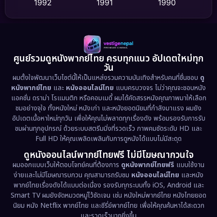
1992
1991
1990
Detective สืบสวน
(75)
1989
1988
1986
Detective สืบสวน
(60)
1985
1983
1982
1981
1978
1974
Disaster
(13)
ศูนย์รวมดูหนังพากย์ไทย ครบทุกแนว อัปเดตใหม่ทุก
วัน
1971
1962
Disney+
(5)
ผมตั้งใจพัฒนาเว็บไซต์นี้ให้เป็นแหล่งรวมความบันเทิงสำหรับคนที่ชื่นชอบ
ดู
หนังพากย์ไทย
และ
หนังออนไลน์ไทย
แบบครบวงจร ไม่ว่าคุณจะชอบหนัง
Documentary สารคดี
(93)
แอคชั่น ดราม่า โรแมนติก หรือคอมเมดี้ ผมได้คัดสรรหนังคุณภาพมาให้เลือก
ชมอย่างจุใจ ทั้งหนังใหม่ หนังเก่า และหนังยอดนิยมที่กำลังมาแรง ผมยัง
อัปเดตเนื้อหาใหม่ทุกวัน เพื่อให้คุณไม่พลาดทุกเรื่องดัง พร้อมรองรับการรับ
Drama ดราม่า
(1,486)
ชมผ่านทุกอุปกรณ์ ด้วยระบบสตรีมมิ่งที่รวดเร็ว ภาพคมชัดระดับ HD และ
Full HD ให้คุณเพลิดเพลินกับการดูหนังได้แบบไม่มีสะดุด
Dystopian
(17)
ดูหนังออนไลน์พากย์ไทยฟรี ไม่มีโฆษณากวนใจ
Emotional
(61)
ผมออกแบบเว็บให้ตอบโจทย์คนที่ต้องการ
ดูหนังพากย์ไทยฟรี
แบบใช้งาน
ง่ายและไม่มีโฆษณารบกวน คุณสามารถรับชม
หนังออนไลน์ไทย
และหนัง
พากย์ไทยเรื่องดังได้แบบต่อเนื่อง รองรับทุกระบบทั้ง iOS, Android และ
Epic มหากาพย์
(221)
Smart TV ผมยังจัดหมวดหมู่ไว้ชัดเจน เช่น หนังใหม่พากย์ไทย หนังไทยยอด
นิยม หนัง Netflix พากย์ไทย และซีรี่ย์พากย์ไทย เพื่อให้คุณค้นหาได้สะดวก
Erotic
(36)
และรวดเร็วมากยิ่งขึ้น