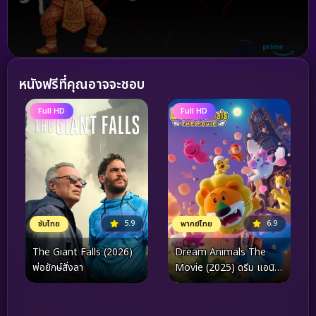
หนังฟรีที่คุณอาจจะชอบ
Full HD
Full HD
5.9
6.9
ซับไทย
พากย์ไทย
The Giant Falls (2026)
Dream Animals The
พ่อยักษ์สั่งลา
Movie (2025) ดรีม แอนิ
มอล เดอะ มูฟวี่