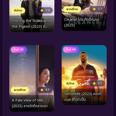
7.7
พากย์ไทย
7.3
ซับไทย
Cleaner ไต่ระทึกตึกนรก
The Pig the Snake and
(2025)
the Pigeon (2023) ชั่ว
เลว เหี้ยม
Full HD
Full HD
5.1
ซับไทย
6.5
พากย์ไทย
Sentinelle (2023) ซองติ
แนล ฮีโร่จำเป็น
A Pale View of Hills
(2025) ลางรักที่กลางเขา