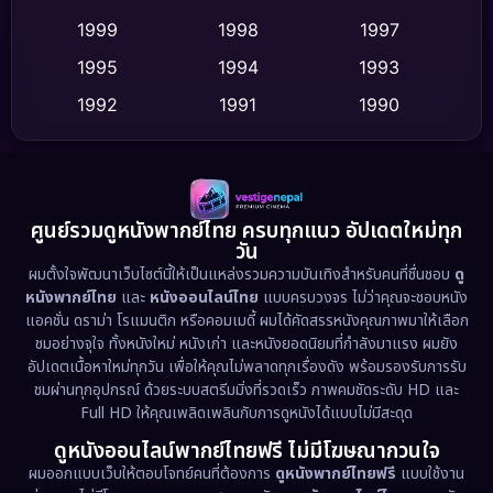
Culture
(9)
1999
1998
1997
Dance เต้น
1995
1994
1993
(10)
1992
1991
1990
Detective สืบสวน
(75)
1989
1988
1986
Detective สืบสวน
(60)
1985
1983
1982
1981
1978
1974
Disaster
(13)
ศูนย์รวมดูหนังพากย์ไทย ครบทุกแนว อัปเดตใหม่ทุก
วัน
1971
1962
Disney+
(5)
ผมตั้งใจพัฒนาเว็บไซต์นี้ให้เป็นแหล่งรวมความบันเทิงสำหรับคนที่ชื่นชอบ
ดู
หนังพากย์ไทย
และ
หนังออนไลน์ไทย
แบบครบวงจร ไม่ว่าคุณจะชอบหนัง
Documentary สารคดี
(93)
แอคชั่น ดราม่า โรแมนติก หรือคอมเมดี้ ผมได้คัดสรรหนังคุณภาพมาให้เลือก
ชมอย่างจุใจ ทั้งหนังใหม่ หนังเก่า และหนังยอดนิยมที่กำลังมาแรง ผมยัง
อัปเดตเนื้อหาใหม่ทุกวัน เพื่อให้คุณไม่พลาดทุกเรื่องดัง พร้อมรองรับการรับ
Drama ดราม่า
(1,486)
ชมผ่านทุกอุปกรณ์ ด้วยระบบสตรีมมิ่งที่รวดเร็ว ภาพคมชัดระดับ HD และ
Full HD ให้คุณเพลิดเพลินกับการดูหนังได้แบบไม่มีสะดุด
Dystopian
(17)
ดูหนังออนไลน์พากย์ไทยฟรี ไม่มีโฆษณากวนใจ
Emotional
(61)
ผมออกแบบเว็บให้ตอบโจทย์คนที่ต้องการ
ดูหนังพากย์ไทยฟรี
แบบใช้งาน