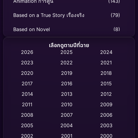
Animation การ์ตูน
(143)
Based on a True Story เรื่องจริง
(79)
Based on Novel
(8)
Biography ชีวิตจริง
(75)
เลือกดูตามปีที่ฉาย
2026
2025
2024
Black Comedy
(316)
2023
2022
2021
Classic หนังคลาสสิก
(47)
2020
2019
2018
2017
2016
2015
Comedy ตลก
(446)
2014
2013
2012
Coming-of-age ชีวิตวัยรุ่น
(62)
2011
2010
2009
Crime อาชญากรรม
(520)
2008
2007
2006
2005
2004
2003
Cult Film
(4)
2002
2001
2000