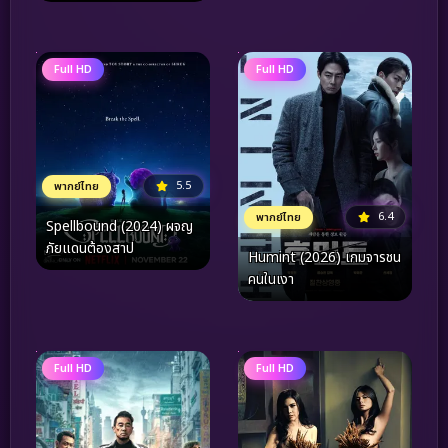
Full HD
Full HD
5.5
พากย์ไทย
6.4
พากย์ไทย
Spellbound (2024) ผจญ
ภัยแดนต้องสาป
Humint (2026) เกมจารชน
คนในเงา
Full HD
Full HD