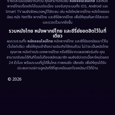
ง่ายและไม่มีโฆษณารบกวน คุณสามารถรับชม
หนังออนไลน์ไทย
และหนัง
พากย์ไทยเรื่องดังได้แบบต่อเนื่อง รองรับทุกระบบทั้ง iOS, Android และ
Epic มหากาพย์
(221)
Smart TV ผมยังจัดหมวดหมู่ไว้ชัดเจน เช่น หนังใหม่พากย์ไทย หนังไทยยอด
นิยม หนัง Netflix พากย์ไทย และซีรี่ย์พากย์ไทย เพื่อให้คุณค้นหาได้สะดวก
Erotic
(36)
และรวดเร็วมากยิ่งขึ้น
รวมหนังไทย หนังพากย์ไทย และซีรี่ย์ยอดฮิตไว้ในที่
Family ครอบครัว
(369)
เดียว
ผมรวบรวมทั้ง
หนังออนไลน์ไทย
หนังพากย์ไทย และซีรี่ย์ยอดนิยมมาไว้ใน
Fantasy จินตนาการ
(331)
เว็บไซต์เดียว เพื่อให้คุณเข้าถึงความบันเทิงได้ครบถ้วน ไม่ว่าจะเป็นหนังไทย
คุณภาพ หนังต่างประเทศพากย์ไทย หรือซีรี่ย์จากแพลตฟอร์มดัง คุณ
Fiction
(9)
สามารถรับชมได้ทันทีโดยไม่ต้องสมัครสมาชิก ผมยังอัปเดตเนื้อหาใหม่ตลอด
24 ชั่วโมง พร้อมระบบที่ดูได้ลื่นไหล ภาพคมชัด เสียงชัด เพื่อให้คุณได้รับ
Film
(57)
ประสบการณ์การดูหนังที่ดีที่สุดเหมือนยกโรงหนังมาไว้ที่บ้าน
Gothic
(3)
© 2026
Grief
(7)
HBO GO
(6)
HBO Max
(3)