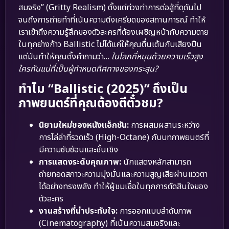
สมจริง” (Gritty Realism) ตั้งแต่ท่วงท่าการต่อสู้ที่ดุดันไป
จนถึงการถ่ายทำที่เน้นความตึงเครียดของสถานการณ์ ทำให้
เราเข้าถึงความรู้สึกของตัวละครที่ต้องเผชิญหน้ากับความตาย
ในทุกย่างก้าว Ballistic ไม่ได้แค่ให้คุณตื่นเต้นกับเสียงปืน
แต่มันทำให้คุณตั้งคำถามว่า…
ในโลกที่หมุนด้วยความเร็วสูง
ใครกันแน่ที่เป็นผู้กำหนดทิศทางของกระสุน?
ทำไม “Ballistic (2025)” ถึงเป็น
ภาพยนตร์ที่คุณต้องตีตั๋วชม?
นิยามใหม่ของหนังแอ็กชัน:
การผสมผสานระหว่าง
การไล่ล่าที่รวดเร็ว (High-Octane) กับบทภาพยนตร์ที่
มีความซับซ้อนและชั้นเชิง
การแสดงระดับคุณภาพ:
นักแสดงหลักสามารถ
ถ่ายทอดสภาวะความมุ่งมั่นและความสูญเสียผ่านแววตา
ได้อย่างทรงพลัง ทำให้ผู้ชมเชื่อในทุกการตัดสินใจของ
ตัวละคร
งานสร้างที่น่าประทับใจ:
การออกแบบลำดับภาพ
(Cinematography) ที่เน้นความสมจริงและ