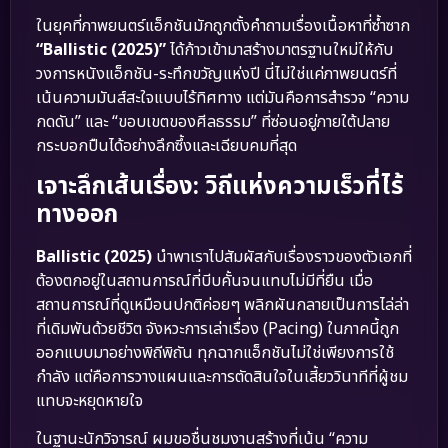
ในยุคที่ภาพยนตร์แอ็กชันมักถูกตั้งคำถามเรื่องเนื้อหาที่ซ้ำซาก
“Ballistic (2025)”
ได้ก้าวเข้ามาสร้างมาตรฐานใหม่ให้กับ
วงการหนังแอ็กชัน-ระทึกขวัญแห่งปี นี่ไม่ใช่แค่ภาพยนตร์ที่
เน้นความมันส์สะใจแบบไร้ทิศทาง แต่มันคือการสำรวจ “ความ
กดดัน” และ “ขอบเขตของศีลธรรม” ที่ซ่อนอยู่ภายใต้ปลาย
กระบอกปืนได้อย่างลึกซึ้งและเฉียบคมที่สุด
เจาะลึกเส้นเรื่อง: วิถีแห่งความเร็วที่ไร้
ทางออก
Ballistic (2025)
นำพาเราไปสัมผัสกับเรื่องราวของตัวเอกที่
ต้องตกอยู่ในสถานการณ์ที่บีบคั้นจนแทบไม่มีที่ยืน เมื่อ
สถานการณ์ที่ดูเหมือนปกติค่อยๆ พลิกผันกลายเป็นการไล่ล่า
ที่เดิมพันด้วยชีวิต จังหวะการเล่าเรื่อง (Pacing) ในภาคนี้ถูก
ออกแบบมาอย่างพิถีพิถัน ทุกฉากแอ็กชันไม่ใช่เพียงการใช้
กำลัง แต่คือการวางแผนและการตัดสินใจในเสี้ยววินาทีที่ผู้ชม
แทบจะหยุดหายใจ
ในฐานะนักวิจารณ์ ผมขอชื่นชมงานสร้างที่เน้น “ความ