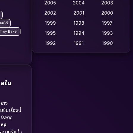
2005
2004
2003
Cult Film
2002
2001
2000
(4)
1999
1998
1997
่อนไว้
Culture
(9)
Troy Baker
1995
1994
1993
Dance เต้น
(10)
1992
1991
1990
1989
1988
1986
Detective สืบสวน
(62)
1985
1983
1982
Detective สืบสวน
(77)
1981
1978
1974
Disaster
(13)
าลใน
1971
1962
Disney+
(5)
ย่าง
Documentary สารคดี
(94)
ันเรื่องนี้
 Dark
Drama ดราม่า
(1,513)
eep
และวายร้ายใน