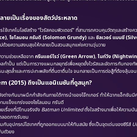
กลายเป็นเรื่องของสัตว์ประหลาด
ใช้เทคโนโลยีสร้าง “ไวรัสคอมพิวเตอร์” ที่สามารถควบคุมวัตถุและสร้างค
ce)
,
โซโลมอน กรันดี (Solomon Grundy)
และ
ซิลเวอร์ แบนชี (Sil
ต็มไปด้วยความสงบสุขให้กลายเป็นสวนสนุกแห่งความวุ่นวาย
บความช่วยเหลือจาก
กรีนแอร์โรว์ (Green Arrow)
,
ไนท์วิง (Nightwi
ดวลกำปั้น แต่เป็นการวางแผนกลยุทธ์เพื่อหยุดยั้งไวรัสและจัดการกับกองทัพ
นะสุดล้ำและการปะทะพลังที่ตื่นตาตื่นใจ จนกลายเป็นการต่อสู้ที่ต้องลุ้นจน
15) ถึงเป็นแอนิเมชันที่ดูสนุก?
ีพลังต่างกันมาผนึกกำลังกันภายใต้การนำของโจ๊กเกอร์ ทำให้ฉากแอ็กชันม
อความแข็งแกร่งของโซโลมอน กรันดี
เรื่องที่มีโทนจริงจัง
Batman Unlimited
ตั้งใจสร้างมาเพื่อให้ความบัน
เลยตลอดการรับชม
ับอุปกรณ์ไฮเทคที่ถูกออกแบบมาให้ทันสมัย ซึ่งเป็นจุดเด่นของซีรีส์
U
แฟนตัวยง