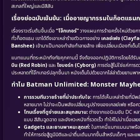
สเกลที่ใหญ่และมีสีสัน
เรื่องย่อฉบับเข้มข้น: เมื่ออาชญากรรมในก็อตแธม
เรื่องราวเริ่มต้นขึ้นเมื่อ
“โจ๊กเกอร์”
วางแผนการร้ายครั้งใหม่ด้วยการ
ทั่วก็อตแธม เขาได้ดึงเอาเหล่าร้ายตัวฉกาจอย่าง
เคลย์เฟซ (Clayfa
Banshee)
เข้ามาเป็นกองกำลังทำลายล้าง เพื่อเปลี่ยนเมืองที่เ
แบทแมนที่ตระหนักถึงภัยคุกคามนี้ จึงต้องออกปฏิบัติการโดยได้รั
บิน (Red Robin)
และ
ไซบอร์ก (Cyborg)
การต่อสู้ไม่ใช่แค่การ
ประหลาดที่โจ๊กเกอร์ปลุกขึ้นมา หนังเต็มไปด้วยฉากไล่ล่าด้วยยานพาห
ทำไม Batman Unlimited: Monster Mayhem (20
การรวมทีมวายร้ายที่น่าประทับใจ:
การได้เห็นเหล่าร้ายที่ม
หลายมาก ไม่ว่าจะเป็นพลังเปลี่ยนรูปร่างของเคลย์เฟซ หรื
โทนเรื่องที่ดูง่ายและสนุกสนาน:
ต่างจากแอนิเมชัน DC หลาย
แบบ สีสันฉูดฉาด และจังหวะหนังที่รวดเร็ว ทำให้ไม่น่าเบื่อ
Gadgets และยานพาหนะสุดเท่:
ในภาคนี้แบทแมนมาพร้อมก
ทำให้การต่อสู้ดูมีมิติและน่าตื่นเต้นมากขึ้นสำหรับเด็กๆ และ