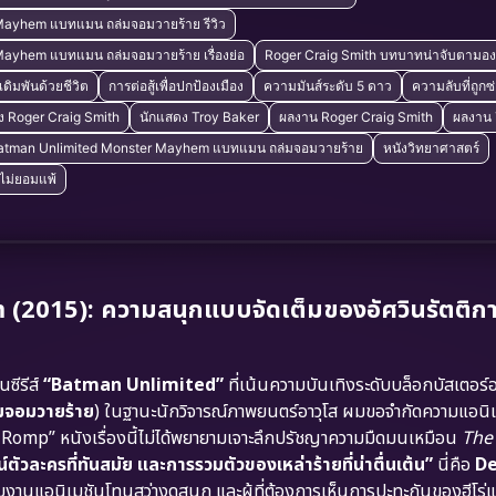
Mayhem แบทแมน ถล่มจอมวายร้าย รีวิว
ayhem แบทแมน ถล่มจอมวายร้าย เรื่องย่อ
Roger Craig Smith บทบาทน่าจับตามอง
ี่เดิมพันด้วยชีวิต
การต่อสู้เพื่อปกป้องเมือง
ความมันส์ระดับ 5 ดาว
ความลับที่ถูกซ
ง Roger Craig Smith
นักแสดง Troy Baker
ผลงาน Roger Craig Smith
ผลงาน 
 Batman Unlimited Monster Mayhem แบทแมน ถล่มจอมวายร้าย
หนังวิทยาศาสตร์
ผู้ไม่ยอมแพ้
015): ความสนุกแบบจัดเต็มของอัศวินรัตติก
ซีรีส์
“Batman Unlimited”
ที่เน้นความบันเทิงระดับบล็อกบัสเตอร์อ
มจอมวายร้าย
) ในฐานะนักวิจารณ์ภาพยนตร์อาวุโส ผมขอจำกัดความแอนิเมช
 Romp” หนังเรื่องนี้ไม่ได้พยายามเจาะลึกปรัชญาความมืดมนเหมือน
The
น์ตัวละครที่ทันสมัย และการรวมตัวของเหล่าร้ายที่น่าตื่นเต้น”
นี่คือ
D
งานแอนิเมชันโทนสว่างดูสนุก และผู้ที่ต้องการเห็นการปะทะกันของฮีโร่