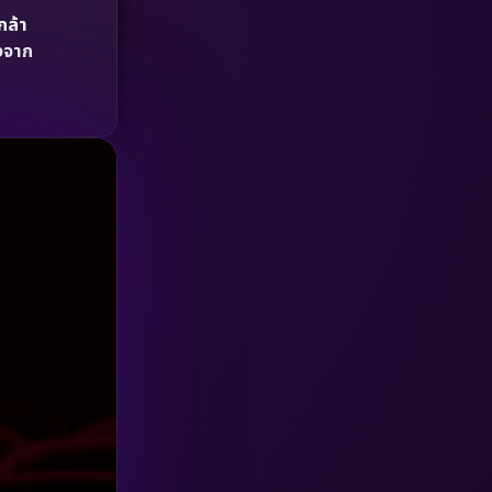
HBO GO
(6)
กล้า
างจาก
HBO Max
(3)
Healing
(15)
Heist
(27)
Historical
(7)
History ประวัติศาสตร์
(54)
Holiday
(3)
Horror สยองขวัญ
(392)
Human
(49)
Inspirational แรงบันดาลใจ
(157)