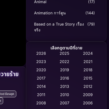
Animal
(17)
Animation การ์ตูน
(144)
Based on a True Story เรื่อง
(79)
จริง
Based on Novel
(8)
เลือกดูตามปีที่ฉาย
Biography ชีวิตจริง
(75)
2026
2025
2024
2023
2022
2021
Black Comedy
(326)
2020
2019
2018
ายร้าย
Classic หนังคลาสสิก
(47)
2017
2016
2015
Comedy ตลก
(454)
2014
2013
2012
iod ย้อนยุค
2011
2010
2009
Coming-of-age ชีวิตวัยรุ่น
(63)
ง
2008
2007
2006
Crime อาชญากรรม
(532)