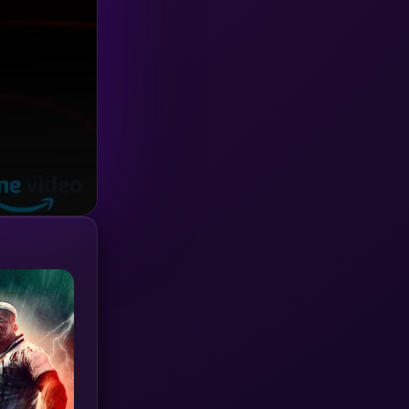
Investigation
(33)
iQIYI
(18)
Kids
(16)
LGBTQ
(5)
Love
(25)
Martial
(6)
Martial Arts
(36)
marvel
(2)
Melodrama
(6)
Military
(7)