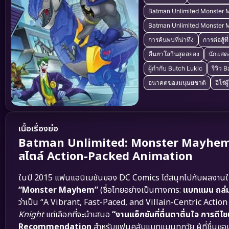
Batman Unlimited Monster 
Batman Unlimited Monster M
การค้นพบที่น่าทึ่ง
การต่อสู้ท
คืนฮาโลวีนสุดสยอง
นักแสด
ผู้กำกับ Butch Lukic
รีวิว
อนาคตของมนุษยชาติ
ฮีโร่
เนื้อเรื่องย่อ
Batman Unlimited: Monster Mayhem (2
สไตล์ Action-Packed Animation
ในปี 2015 แฟนแอนิเมชันของ DC Comics ได้สนุกไปกับผลงานใน
“Monster Mayhem”
(ชื่อไทยอย่างเป็นทางการ:
แบทแมน ถล่
ว่าเป็น “A Vibrant, Fast-Paced, and Villain-Centric Action
Knight
แต่เลือกที่จะนำเสนอ
“งานแอ็กชันที่ตื่นตาตื่นใจ การดีไซ
Recommendation
สำหรับแฟนคลับแบทแมนทุกวัย ผู้ที่ชื่นชอบ