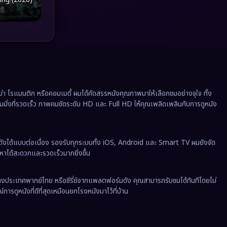
Political การเมือง
(41)
Prime Video
(20)
Psychological จิตวิทยา
(941)
Rescue กู้ภัย
(12)
 โรแมนติก หรือคอมเมดี้ ผมได้คัดสรรหนังคุณภาพมาให้เลือกชมอย่างจุใจ ทั้ง
Revenge
(37)
ีมมิ่งที่รวดเร็ว ภาพคมชัดระดับ HD และ Full HD ให้คุณเพลิดเพลินกับการดูหนัง
Road Trip
(8)
ังได้แบบต่อเนื่อง รองรับทุกระบบทั้ง iOS, Android และ Smart TV ผมยังจัด
Romance โรแมนติก
(357)
นหาได้สะดวกและรวดเร็วมากยิ่งขึ้น
Romantic
(145)
งต่างประเทศพากย์ไทย หรือซีรี่ย์จากแพลตฟอร์มดัง คุณสามารถรับชมได้ทันทีโดยไม่
ารดูหนังที่ดีที่สุดเหมือนยกโรงหนังมาไว้ที่บ้าน
Romantic Comedy
(180)
Satire
(12)