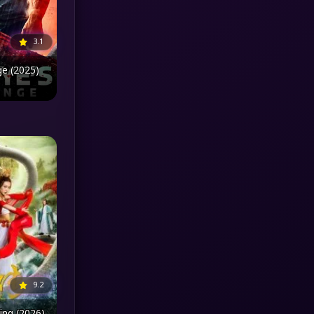
MONOMAX
(1)
3.1
Monster
(25)
e (2025)
Movie Collection
(3)
Musical เพลง
(66)
Mystery ลึกลับ
(376)
nature
(4)
Parody
(3)
Period ย้อนยุค
(97)
9.2
Political การเมือง
(20)
ing (2026)