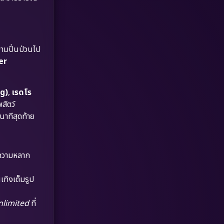
Dystopian
(17)
Emotional
(61)
วามปั่นป่วนไป
Epic มหากาพย์
(227)
ver
Erotic
(36)
ng)
,
เรดโร
Family ครอบครัว
(375)
สัตว์
นาทีสุดท้าย
Fantasy จินตนาการ
(338)
Fiction
(9)
ีความหลาก
Film
(57)
เทิงเต็มรูป
Gothic
(3)
nlimited
ที่
Grief
(7)