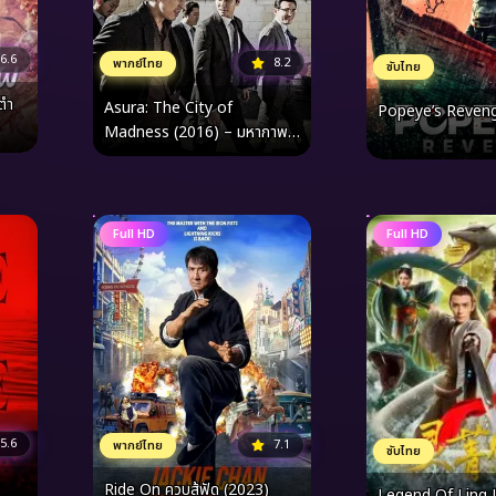
6.6
8.2
พากย์ไทย
ซับไทย
ตำ
Asura: The City of
Popeye’s Reveng
Madness (2016) – มหากาพย์
ความเสื่อมทราม ในสมรภูมิที่ไม่มี
ที่ว่างให้กับคนดี
Full HD
Full HD
5.6
7.1
พากย์ไทย
ซับไทย
Ride On ควบสู้ฟัด (2023)
Legend Of Ling J