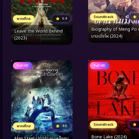
Soundtrack
6.4
พากย์ไทย
Biography of Meng Po 
Leave the World Behind
นานเมิ่งโผ (2024)
(2023)
Full HD
Full HD
Soundtrack
4.6
พากย์ไทย
Bone Lake (2024)
Max Steel (2016) คนเหล็กคน