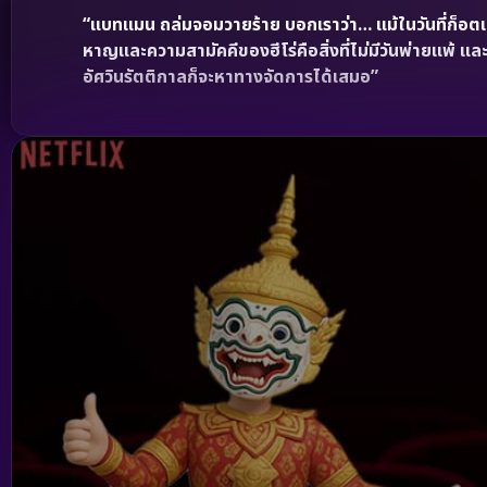
“แบทแมน ถล่มจอมวายร้าย บอกเราว่า… แม้ในวันที่ก็อต
หาญและความสามัคคีของฮีโร่คือสิ่งที่ไม่มีวันพ่ายแพ้ 
อัศวินรัตติกาลก็จะหาทางจัดการได้เสมอ”