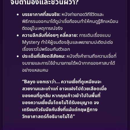
จับตามองและชวนผวา?
บรรยากาศที่สมจริง:
หนังถ่ายทอดวิถีชีวิตและ
พิธีกรรมออกมาได้ดูน่าเชื่อถือจนทำให้คนดูรู้สึกเหมือน
ติดอยู่ในเหตุการณ์จริง
ความลึกลับที่ค่อยๆ คลี่คลาย:
การเดินเรื่องแบบ
Mystery ทำให้ผู้ชมต้องลุ้นและพยายามปะติดปะต่อ
เรื่องราวไปพร้อมกับตัวเอก
ประเด็นที่เสียดสีสังคม:
หนังตั้งคำถามถึงความเชื่อที่
งมงายและการใช้อำนาจภายใต้หน้ากากของศาสนาได้
อย่างแหลมคม
“Bayo บอกเราว่า… ความเชื่อที่ดูเหมือนจะ
สวยงามและเก่าแก่ อาจแฝงไปด้วยเลือดเนื้อ
ของคนที่ถูกลืม หากคุณก้าวเข้าไปในพื้นที่
ของความเชื่อนั้นโดยไม่ได้รับอนุญาต จง
เตรียมตัวรับมือกับสิ่งที่แม้แต่ทฤษฎีทาง
วิทยาศาสตร์ก็อธิบายไม่ได้”