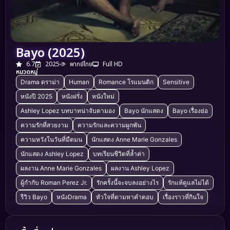
Bayo (2025)
6.7
2025
พากย์ไทย
Full HD
หมวดหมู่
Drama ดราม่า
Human
Romance โรแมนติก
Sensitive
หนังปี 2025
หนังฝรั่ง
หนังใหม่
Ashley Lopez บทบาทน่าจับตามอง
Bayo นักแสดง
Bayo เรื่องย่อ
ความรักที่สวยงาม
ความรักและความผูกพัน
ความหวังในวันที่มืดมน
นักแสดง Anne Marie Gonzales
นักแสดง Ashley Lopez
บทเรียนชีวิตที่ล้ำค่า
ผลงาน Anne Marie Gonzales
ผลงาน Ashley Lopez
ผู้กำกับ Roman Perez Jr.
รักครั้งนี้จะจบลงอย่างไร
รักแท้ดูแลไม่ได้
รีวิว Bayo
หนังDrama
หัวใจที่ตามหาคำตอบ
เรื่องราวที่กินใจ