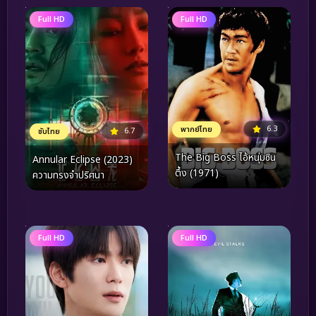
Full HD
Full HD
6.3
พากย์ไทย
6.7
ซับไทย
The Big Boss ไอ้หนุ่มซิน
Annular Eclipse (2023)
ตึ้ง (1971)
ความทรงจำปริศนา
Full HD
Full HD