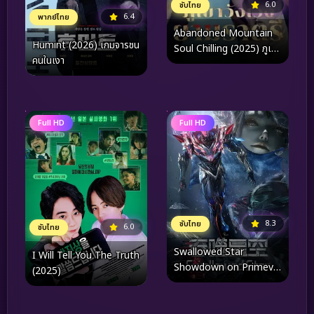
6.0
ซับไทย
6.4
พากย์ไทย
Abandoned Mountain
Humint (2026) เกมจารชน
Soul Chilling (2025) ภูเขา
คนในเงา
วังเวงยามราตรี
Full HD
Full HD
8.3
ซับไทย
6.0
ซับไทย
Swallowed Star
I Will Tell You The Truth
Showdown on Primeval
(2025)
Star (2026) มหาศึกล้าง
พิภพ ตอน ศึกชี้ชะตาแห่ง
ดาวบุพกาล