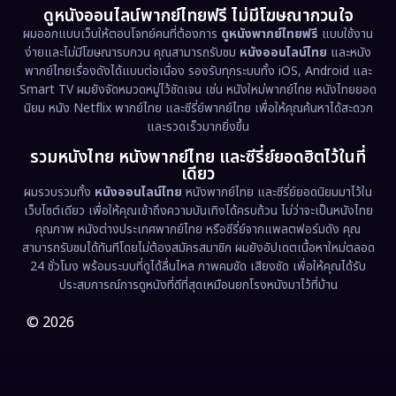
ดูหนังออนไลน์พากย์ไทยฟรี ไม่มีโฆษณากวนใจ
Emotional
(61)
ผมออกแบบเว็บให้ตอบโจทย์คนที่ต้องการ
ดูหนังพากย์ไทยฟรี
แบบใช้งาน
ง่ายและไม่มีโฆษณารบกวน คุณสามารถรับชม
หนังออนไลน์ไทย
และหนัง
พากย์ไทยเรื่องดังได้แบบต่อเนื่อง รองรับทุกระบบทั้ง iOS, Android และ
Epic มหากาพย์
(217)
Smart TV ผมยังจัดหมวดหมู่ไว้ชัดเจน เช่น หนังใหม่พากย์ไทย หนังไทยยอด
นิยม หนัง Netflix พากย์ไทย และซีรี่ย์พากย์ไทย เพื่อให้คุณค้นหาได้สะดวก
Erotic
(36)
และรวดเร็วมากยิ่งขึ้น
รวมหนังไทย หนังพากย์ไทย และซีรี่ย์ยอดฮิตไว้ในที่
Family ครอบครัว
(363)
เดียว
ผมรวบรวมทั้ง
หนังออนไลน์ไทย
หนังพากย์ไทย และซีรี่ย์ยอดนิยมมาไว้ใน
Fantasy จินตนาการ
(322)
เว็บไซต์เดียว เพื่อให้คุณเข้าถึงความบันเทิงได้ครบถ้วน ไม่ว่าจะเป็นหนังไทย
คุณภาพ หนังต่างประเทศพากย์ไทย หรือซีรี่ย์จากแพลตฟอร์มดัง คุณ
Fiction
(9)
สามารถรับชมได้ทันทีโดยไม่ต้องสมัครสมาชิก ผมยังอัปเดตเนื้อหาใหม่ตลอด
24 ชั่วโมง พร้อมระบบที่ดูได้ลื่นไหล ภาพคมชัด เสียงชัด เพื่อให้คุณได้รับ
Film
(57)
ประสบการณ์การดูหนังที่ดีที่สุดเหมือนยกโรงหนังมาไว้ที่บ้าน
Gothic
(3)
© 2026
Grief
(7)