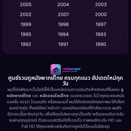
2005
2004
2003
Cult Film
(4)
2002
2001
2000
Culture
(9)
1999
1998
1997
Dance เต้น
1995
1994
1993
(10)
1992
1991
1990
Detective สืบสวน
(73)
1989
1988
1986
Detective สืบสวน
(58)
1985
1983
1982
1981
1978
1974
Disaster
(13)
ศูนย์รวมดูหนังพากย์ไทย ครบทุกแนว อัปเดตใหม่ทุก
วัน
1971
1962
Disney+
(5)
ผมตั้งใจพัฒนาเว็บไซต์นี้ให้เป็นแหล่งรวมความบันเทิงสำหรับคนที่ชื่นชอบ
ดู
หนังพากย์ไทย
และ
หนังออนไลน์ไทย
แบบครบวงจร ไม่ว่าคุณจะชอบหนัง
Documentary สารคดี
(92)
แอคชั่น ดราม่า โรแมนติก หรือคอมเมดี้ ผมได้คัดสรรหนังคุณภาพมาให้เลือก
ชมอย่างจุใจ ทั้งหนังใหม่ หนังเก่า และหนังยอดนิยมที่กำลังมาแรง ผมยัง
อัปเดตเนื้อหาใหม่ทุกวัน เพื่อให้คุณไม่พลาดทุกเรื่องดัง พร้อมรองรับการรับ
Drama ดราม่า
(1,443)
ชมผ่านทุกอุปกรณ์ ด้วยระบบสตรีมมิ่งที่รวดเร็ว ภาพคมชัดระดับ HD และ
Full HD ให้คุณเพลิดเพลินกับการดูหนังได้แบบไม่มีสะดุด
Dystopian
(17)