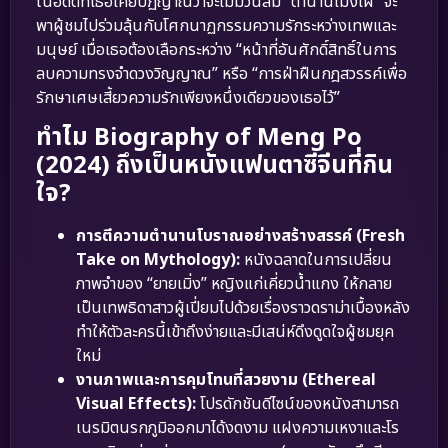
ในอดีตที่เธอเคยปฏิญาณว่าจะไม่มีวันลืม “ตำนานเมิ่งโผ” จะ
พาผู้ชมไปร่วมลุ้นกับโศกนาฏกรรมความรักระหว่างเทพและ
มนุษย์ เมื่อเธอต้องเลือกระหว่าง “หน้าที่อันศักดิ์สิทธิ์ในการ
ลบความทรงจำดวงวิญญาณ” หรือ “การฝ่าฝืนกฎสวรรค์เพื่อ
รักษาเศษเสี้ยวความรักเพียงหนึ่งเดียวของเธอไว้”
ทำไม Biography of Meng Po
(2024) ถึงเป็นหนังแฟนตาซีจีนที่กิน
ใจ?
การตีความตำนานโบราณอย่างสร้างสรรค์ (Fresh
Take on Mythology):
หนังฉลาดในการเปลี่ยน
ภาพจำของ “ยายเมิ่ง” หญิงแก่เคี่ยวน้ำแกง ให้กลาย
เป็นเทพธิดาสาวผู้เปี่ยมไปด้วยเรื่องราวดราม่าเบื้องหลัง
ทำให้ตัวละครนี้เข้าถึงง่ายและมีเสน่ห์ดึงดูดใจผู้ชมยุค
ใหม่
งานภาพและการคุมโทนที่สวยงาม (Ethereal
Visual Effects):
โปรดักชันดีไซน์ของหนังสามารถ
เนรมิตนรกภูมิออกมาได้งดงาม แฝงความเหงาและโร