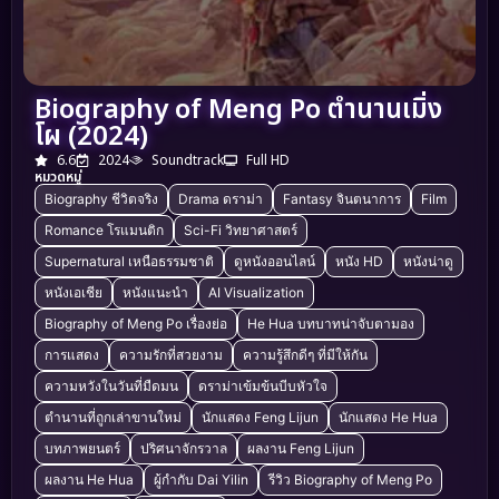
Biography of Meng Po ตำนานเมิ่ง
โผ (2024)
6.6
2024
Soundtrack
Full HD
หมวดหมู่
Biography ชีวิตจริง
Drama ดราม่า
Fantasy จินตนาการ
Film
Romance โรแมนติก
Sci-Fi วิทยาศาสตร์
Supernatural เหนือธรรมชาติ
ดูหนังออนไลน์
หนัง HD
หนังน่าดู
หนังเอเชีย
หนังแนะนำ
AI Visualization
Biography of Meng Po เรื่องย่อ
He Hua บทบาทน่าจับตามอง
การแสดง
ความรักที่สวยงาม
ความรู้สึกดีๆ ที่มีให้กัน
ความหวังในวันที่มืดมน
ดราม่าเข้มข้นบีบหัวใจ
ตำนานที่ถูกเล่าขานใหม่
นักแสดง Feng Lijun
นักแสดง He Hua
บทภาพยนตร์
ปริศนาจักรวาล
ผลงาน Feng Lijun
ผลงาน He Hua
ผู้กำกับ Dai Yilin
รีวิว Biography of Meng Po