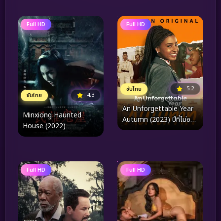
เธอ (2024)
Full HD
Full HD
5.2
ซับไทย
4.3
ซับไทย
An Unforgettable Year
Minxiong Haunted
Autumn (2023) ปีที่ไม่อาจ
House (2022)
ลืมเลือน ฤดูใบไม้ร่วง
Full HD
Full HD