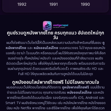
1992
1991
1990
Detective สืบสวน
(75)
1989
1988
1986
Detective สืบสวน
(60)
1985
1983
1982
1981
1978
1974
Disaster
(13)
ศูนย์รวมดูหนังพากย์ไทย ครบทุกแนว อัปเดตใหม่ทุก
วัน
1971
1962
Disney+
(5)
ผมตั้งใจพัฒนาเว็บไซต์นี้ให้เป็นแหล่งรวมความบันเทิงสำหรับคนที่ชื่นชอบ
ดู
หนังพากย์ไทย
และ
หนังออนไลน์ไทย
แบบครบวงจร ไม่ว่าคุณจะชอบหนัง
Documentary สารคดี
(93)
แอคชั่น ดราม่า โรแมนติก หรือคอมเมดี้ ผมได้คัดสรรหนังคุณภาพมาให้เลือก
ชมอย่างจุใจ ทั้งหนังใหม่ หนังเก่า และหนังยอดนิยมที่กำลังมาแรง ผมยัง
อัปเดตเนื้อหาใหม่ทุกวัน เพื่อให้คุณไม่พลาดทุกเรื่องดัง พร้อมรองรับการรับ
Drama ดราม่า
(1,486)
ชมผ่านทุกอุปกรณ์ ด้วยระบบสตรีมมิ่งที่รวดเร็ว ภาพคมชัดระดับ HD และ
Full HD ให้คุณเพลิดเพลินกับการดูหนังได้แบบไม่มีสะดุด
Dystopian
(17)
ดูหนังออนไลน์พากย์ไทยฟรี ไม่มีโฆษณากวนใจ
Emotional
(61)
ผมออกแบบเว็บให้ตอบโจทย์คนที่ต้องการ
ดูหนังพากย์ไทยฟรี
แบบใช้งาน
ง่ายและไม่มีโฆษณารบกวน คุณสามารถรับชม
หนังออนไลน์ไทย
และหนัง
พากย์ไทยเรื่องดังได้แบบต่อเนื่อง รองรับทุกระบบทั้ง iOS, Android และ
Epic มหากาพย์
(221)
Smart TV ผมยังจัดหมวดหมู่ไว้ชัดเจน เช่น หนังใหม่พากย์ไทย หนังไทยยอด
นิยม หนัง Netflix พากย์ไทย และซีรี่ย์พากย์ไทย เพื่อให้คุณค้นหาได้สะดวก
Erotic
(36)