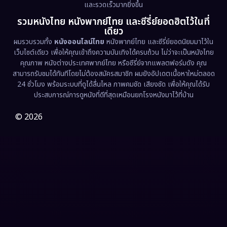
และรวดเร็วมากยิ่งขึ้น
รวมหนังไทย หนังพากย์ไทย และซีรี่ย์ยอดฮิตไว้ในที่
Family ครอบครัว
(369)
เดียว
ผมรวบรวมทั้ง
หนังออนไลน์ไทย
หนังพากย์ไทย และซีรี่ย์ยอดนิยมมาไว้ใน
Fantasy จินตนาการ
(331)
เว็บไซต์เดียว เพื่อให้คุณเข้าถึงความบันเทิงได้ครบถ้วน ไม่ว่าจะเป็นหนังไทย
คุณภาพ หนังต่างประเทศพากย์ไทย หรือซีรี่ย์จากแพลตฟอร์มดัง คุณ
Fiction
(9)
สามารถรับชมได้ทันทีโดยไม่ต้องสมัครสมาชิก ผมยังอัปเดตเนื้อหาใหม่ตลอด
24 ชั่วโมง พร้อมระบบที่ดูได้ลื่นไหล ภาพคมชัด เสียงชัด เพื่อให้คุณได้รับ
Film
(57)
ประสบการณ์การดูหนังที่ดีที่สุดเหมือนยกโรงหนังมาไว้ที่บ้าน
Gothic
(3)
© 2026
Grief
(7)
HBO GO
(6)
HBO Max
(3)
Healing
(15)