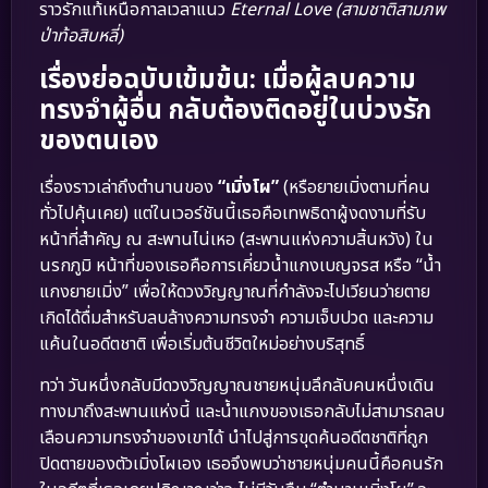
ราวรักแท้เหนือกาลเวลาแนว
Eternal Love (สามชาติสามภพ
ป่าท้อสิบหลี่)
เรื่องย่อฉบับเข้มข้น: เมื่อผู้ลบความ
ทรงจำผู้อื่น กลับต้องติดอยู่ในบ่วงรัก
ของตนเอง
เรื่องราวเล่าถึงตำนานของ
“เมิ่งโผ”
(หรือยายเมิ่งตามที่คน
ทั่วไปคุ้นเคย) แต่ในเวอร์ชันนี้เธอคือเทพธิดาผู้งดงามที่รับ
หน้าที่สำคัญ ณ สะพานไน่เหอ (สะพานแห่งความสิ้นหวัง) ใน
นรกภูมิ หน้าที่ของเธอคือการเคี่ยวน้ำแกงเบญจรส หรือ “น้ำ
แกงยายเมิ่ง” เพื่อให้ดวงวิญญาณที่กำลังจะไปเวียนว่ายตาย
เกิดได้ดื่มสำหรับลบล้างความทรงจำ ความเจ็บปวด และความ
แค้นในอดีตชาติ เพื่อเริ่มต้นชีวิตใหม่อย่างบริสุทธิ์
ทว่า วันหนึ่งกลับมีดวงวิญญาณชายหนุ่มลึกลับคนหนึ่งเดิน
ทางมาถึงสะพานแห่งนี้ และน้ำแกงของเธอกลับไม่สามารถลบ
เลือนความทรงจำของเขาได้ นำไปสู่การขุดค้นอดีตชาติที่ถูก
ปิดตายของตัวเมิ่งโผเอง เธอจึงพบว่าชายหนุ่มคนนี้คือคนรัก