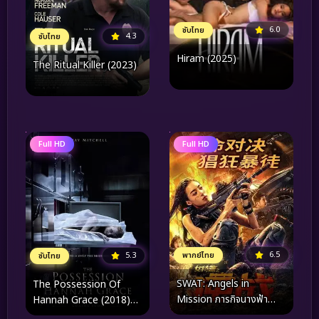
6.0
ซับไทย
4.3
ซับไทย
Hiram (2025)
The Ritual Killer (2023)
Full HD
Full HD
6.5
พากย์ไทย
5.3
ซับไทย
SWAT: Angels in
The Possession​ Of
Mission ภารกิจนางฟ้า
Hannah Grace (2018)
หน่วยสวาท (2024)
ห้องเก็บศพ