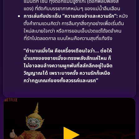
แมนติก เช่น ทุ่งดอกแมนจูซาเกะ (ดอกพลับพลึงสี
แดง) ที่ตัดกับบรรยากาศหม่นๆ ของแม่น้ำลืมเลือน
การเล่นกับประเด็น “ความทรงจำและความรัก”:
หนัง
ตั้งคำถามชวนคิดว่า การลืมทุกสิ่งทุกอย่างเพื่อเริ่มต้น
ใหม่สะบายใจกว่า หรือการยอมเจ็บปวดแต่ได้จดจำคน
ที่รักไปตลอดกาล แบบไหนคือความสุขที่แท้จริง
“ตำนานเมิ่งโผ คือเครื่องเตือนใจว่า… ต่อให้
น้ำแกงของยายเมิ่งจะทรงพลังสักแค่ไหน ก็
ไม่อาจลบล้างความผูกพันที่สลักลึกอยู่ในจิต
วิญญาณได้ เพราะบางครั้ง ความรักก็เหนือ
กว่ากฎเกณฑ์ของทั้งสวรรค์และนรก”