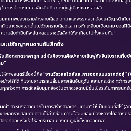
ายอันอ้างว้างพร้อมกับ “เสี่ยวชี” ลูกชายตัวน้อย เตามาพยายามใช้ชีวิตอยู
คัญในการนำทางบุคคลลึกลับเดินทางมุ่งสู่เมืองหลวงฉางอัน
ยุแห่งมหากาพย์สงครามล้างสายเลือด เตามาและพรรคพวกต้องเผชิญหน้ากับ
 ทุกก้าวย่างของเขาเต็มไปด้วยคราบเลือดและการหักเหลี่ยมเฉือนคม ยอดฝีมื
งความลับดำมืดที่จะสั่นคลอนราชบัลลังก์ให้สะเทือนไปทั้งแผ่นดิน!
ละปรัชญาคมดาบอันลึกซึ้ง
เลือดสาดราคาถูก แต่มันคืองานศิลปะลายเส้นพู่กันจีนโบราณที่ขยั
าม”
ให้ภาพยนตร์เรื่องนี้คือ
“งานวิชวลสไตล์และการออกแบบฉากต่อสู้” (
ย่างไร้ที่ติ ทีมงานสามารถเปลี่ยนลายเส้นอันดุดัน หยาบกระด้าง ทว่าทร
งในทุกท่วงท่า การตัดสลับมุมกล้องในฉากดวลดาบมีชั้นเชิงระดับภาพยนตร์บ
รมณ์”
ตัวหนังฉลาดมากในการสร้างตัวละคร “เตามา” ให้เป็นแอนตี้ฮีโร่ (An
ของทะเลทรายสลับกับความโอ่อ่าที่ซ่อนความโสมมของเมืองหลวงได้อย่างมี
าที่คอยเร่งเร้าให้อะดรีนาลีนของคนดูหลั่งไหลตลอดเวลา