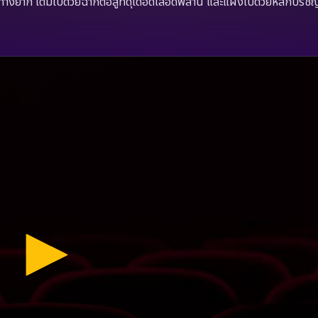
งยาก เต็มไปด้วยฉากต่อสู้ที่ดุเดือดเลือดพล่าน และแฝงไปด้วยหลักปรัชญ