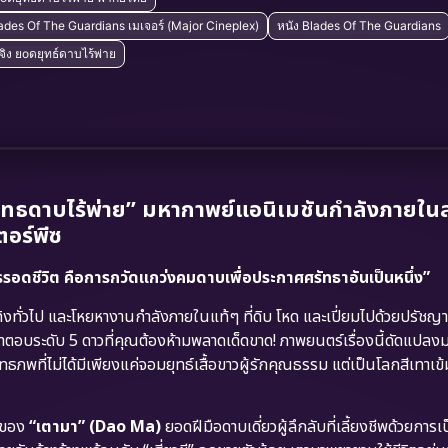
Blades Of The Guardians เมเจอร์ (Major Cineplex)
หนัง Blades Of The Guardians
ู๋จิง ยоดยุทธ์ดาบไร้พ่าย
ธดาบไร้พ่าย” มหากาพย์แอนิเมชันกำลังภายใน
ตอร์พีซ
รอดชีวิต คือการกวัดแกว่งคมดาบเพื่อประกาศศรัทธาอันเป็นหนึ่ง”
งทั่วไป และโหยหางานกำลังภายในแท้ๆ ที่ดิบ โหด และเปี่ยมไปด้วยปรัชญ
ำตอบระดับ 5 ดาวที่คุณต้องห้ามพลาดเด็ดขาด! ภาพยนตร์เรื่องนี้ดัดแปลง
ทธภพที่ไม่ได้มีเพียงแค่จอมยุทธ์เสื้อขาวผู้รักคุณธรรม แต่เป็นโลกสีเทาเข้ม
ิตของ
“เตามา” (Dao Ma)
ยอดฝีมือดาบเดี่ยวผู้ลึกลับที่เลี้ยงชีพด้วยการ