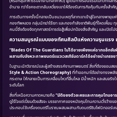
(หรือกลุ่มทหารรับจ้าง/นักล่าค่าหัว) ผู้เดินทางรอนแรมไปทั่วทะเลทร
อำนาจ ทว่าโชคชะตากลับเหวี่ยงเขาให้ต้องรับภารกิจคุ้มกันครั้งสำ
การเดินทางครั้งนี้กลายเป็นชนวนเหตุที่ลากเขาเข้าสู่ใจกลางพา
กองทัพหลวง กลุ่มนักฆ่าไร้เงา และกองกำลังชาติพันธุ์ที่โหดเหี้ยม
คนนี้จึงต้องงัดทุกศาสตร์การต่อสู้เพื่อปกป้องสิ่งสำคัญ และเปิดโป
ความสมบูรณ์แบบของทัศนศิลป์แห่งความรุนแรง แ
“Blades Of The Guardians ไม่ได้ขายเพียงแค่ฉากแอ็กชันฟัน
ผสานกับจังหวะภาพยนตร์แนวเวสเทิร์นดาร์กได้อย่างน่าเกรงข
ในฐานะนักวิจารณ์และผู้สร้างสรรค์งานภาพยนตร์ สิ่งที่ต้องยอมสยบ
Style & Action Choreography)
ที่ทำออกมาได้อย่างทรงพลังอ
กระดาษ ให้กลายเป็นการเคลื่อนไหวที่ลื่นไหล มีน้ำหนัก และสมจริ
ระดับโลก
สิ่งที่เหนือความคาดหมายคือ
“มิติของตัวละครและการคุมโทนอา
ดูไร้ใจแต่เปี่ยมด้วยสัจจะ บรรยากาศของหนังคุมโทนความเวิ้งว้าง
ประกอบใช้เครื่องดนตรีโบราณผสมผสานกับดนตรีซิมโฟนิกออร์เคสตร