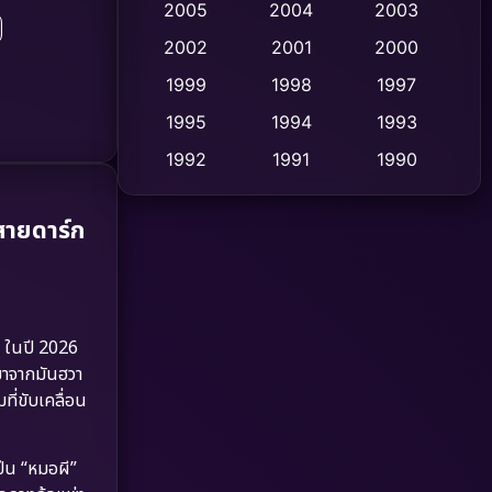
2005
2004
2003
Cult Film
2002
2001
2000
(4)
1999
1998
1997
Culture
(9)
1995
1994
1993
Dance เต้น
(10)
1992
1991
1990
1989
1988
1986
Detective สืบสวน
(62)
สายดาร์ก
1985
1983
1982
Detective สืบสวน
(77)
1981
1978
1974
Disaster
(13)
1971
1962
า ในปี 2026
Disney+
(5)
มาจากมันฮวา
ที่ขับเคลื่อน
Documentary สารคดี
(94)
Drama ดราม่า
(1,513)
เป็น “หมอผี”