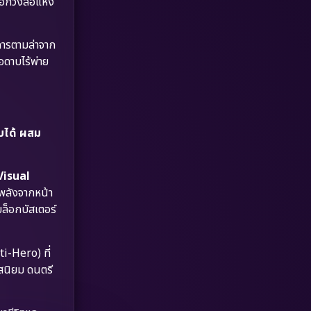
่นอกวงล้อแห่ง
Dystopian
(17)
Emotional
(61)
การตามล่าจาก
อดาบไร้พ่าย
Epic มหากาพย์
(227)
Erotic
(36)
บได้ ผสม
Family ครอบครัว
(375)
Fantasy จินตนาการ
(338)
Visual
งพลังจากหน้า
Fiction
(9)
ล็อกบัสเตอร์
Film
(57)
ti-Hero) ที่
Gothic
(3)
รสนิยม ดนตรี
Grief
(7)