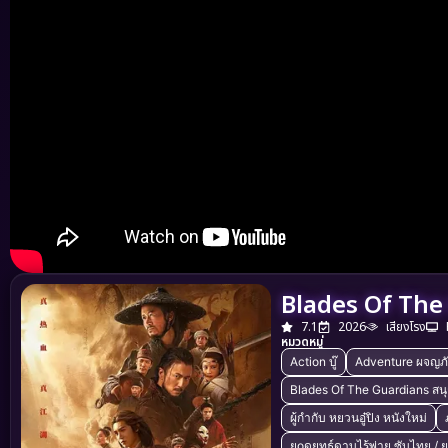
Blades Of The 
7.1
2026
เสียงโรง
หมวดหมู่
Action บู๊
Adventure ผจญภ
Blades Of The Guardians สน
ผู้กำกับ หยวนอู๋ปิง หนังใหม่
ยоดยุทธ์ดาบไร้พ่าย ซับไทย / 