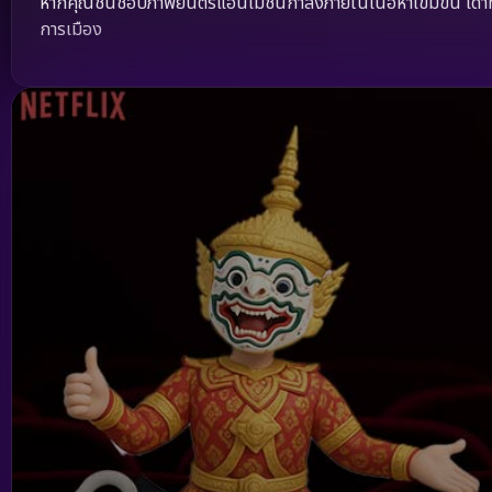
หากคุณชื่นชอบภาพยนตร์แอนิเมชันกำลังภายในเนื้อหาเข้มข้น เดาทา
การเมือง