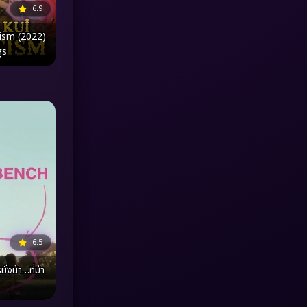
6.9
MONOMAX
(1)
ism (2022)
ูร
Monster
(25)
Movie Collection
(3)
Musical เพลง
(66)
Mystery ลึกลับ
(376)
nature
(4)
Parody
(3)
6.5
Period ย้อนยุค
(97)
่งน้า…ที่ม้า
Political การเมือง
(20)