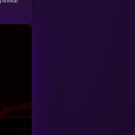
าชีวิตและ
HBO GO
(6)
HBO Max
(3)
Healing
(15)
Heist
(27)
Historical
(7)
History ประวัติศาสตร์
(54)
Holiday
(3)
Horror สยองขวัญ
(392)
Human
(49)
Inspirational แรงบันดาลใจ
(157)