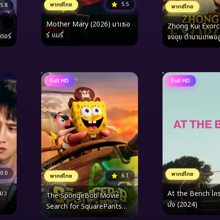
5.5
พากย์ไทย
5.8
พากย์ไทย
Mother Mary (2026) มาเธอ
Zhong Kui Exorc
ร์ แมรี่
ดอร์
จงขุย ตำนานเทพอส
Full HD
Full HD
0.0
พากย์ไทย
6.1
พากย์ไทย
At the Bench ใครมั
The SpongeBob Movie
นั่ง (2024)
Search for SquarePants
เดอะ สพันจ์บ็อบ มูฟวี่ ภารกิจ