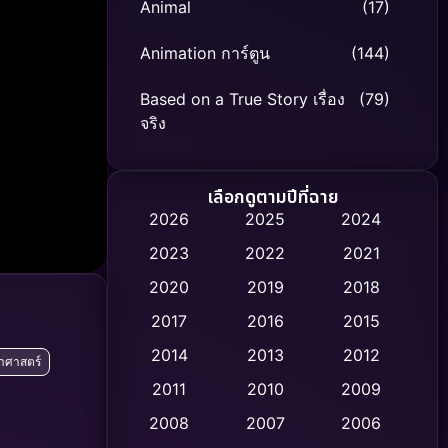
Animal
(17)
Animation การ์ตูน
(144)
Based on a True Story เรื่อง
(79)
จริง
Based on Novel
(8)
เลือกดูตามปีที่ฉาย
Biography ชีวิตจริง
(75)
2026
2025
2024
2023
2022
2021
Black Comedy
(326)
2020
2019
2018
Classic หนังคลาสสิก
(47)
2017
2016
2015
Comedy ตลก
(454)
2014
2013
2012
ยาศาสตร์
2011
2010
2009
Coming-of-age ชีวิตวัยรุ่น
(63)
2008
2007
2006
Crime อาชญากรรม
(532)