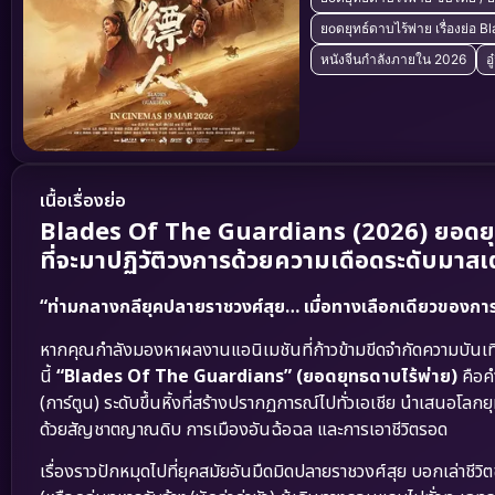
ยоดยุทธ์ดาบไร้พ่าย เรื่องย่อ 
หนังจีนกำลังภายใน 2026
อ
เนื้อเรื่องย่อ
Blades Of The Guardians (2026) ยอดยุท
ที่จะมาปฏิวัติวงการด้วยความเดือดระดับมาสเ
“ท่ามกลางกลียุคปลายราชวงศ์สุย… เมื่อทางเลือกเดียวของการ
หากคุณกำลังมองหาผลงานแอนิเมชันที่ก้าวข้ามขีดจำกัดความบันเทิ
นี้
“Blades Of The Guardians” (ยอดยุทธดาบไร้พ่าย)
คือค
(การ์ตูน) ระดับขึ้นหิ้งที่สร้างปรากฏการณ์ไปทั่วเอเชีย นำเสนอโลกยุ
ด้วยสัญชาตญาณดิบ การเมืองอันฉ้อฉล และการเอาชีวิตรอด
เรื่องราวปักหมุดไปที่ยุคสมัยอันมืดมิดปลายราชวงศ์สุย บอกเล่าชีว