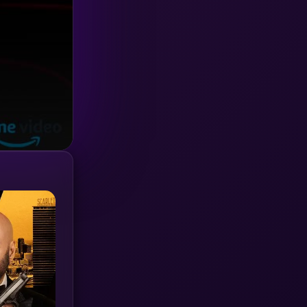
Investigation
(33)
iQIYI
(18)
Kids
(16)
LGBTQ
(5)
Love
(25)
Martial
(6)
Martial Arts
(36)
marvel
(2)
Melodrama
(6)
Military
(7)