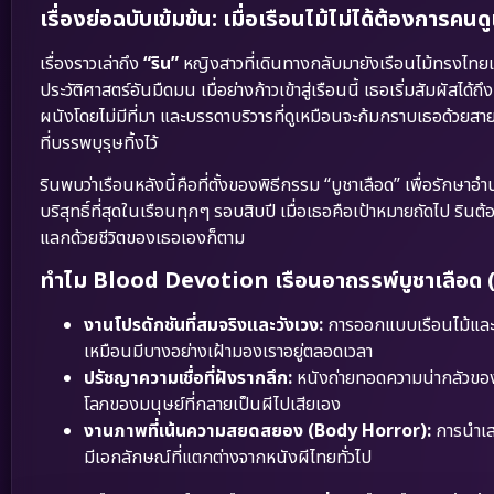
เรื่องย่อฉบับเข้มข้น: เมื่อเรือนไม้ไม่ได้ต้องการคน
เรื่องราวเล่าถึง
“ริน”
หญิงสาวที่เดินทางกลับมายังเรือนไม้ทรงไทยเก่
ประวัติศาสตร์อันมืดมน เมื่อย่างก้าวเข้าสู่เรือนนี้ เธอเริ่มสัมผัส
ผนังโดยไม่มีที่มา และบรรดาบริวารที่ดูเหมือนจะก้มกราบเธอด้วยสาย
ที่บรรพบุรุษทิ้งไว้
รินพบว่าเรือนหลังนี้คือที่ตั้งของพิธีกรรม “บูชาเลือด” เพื่อรักษา
บริสุทธิ์ที่สุดในเรือนทุกๆ รอบสิบปี เมื่อเธอคือเป้าหมายถัดไป ริ
แลกด้วยชีวิตของเธอเองก็ตาม
ทำไม Blood Devotion เรือนอาถรรพ์บูชาเลือด (20
งานโปรดักชันที่สมจริงและวังเวง:
การออกแบบเรือนไม้และฉ
เหมือนมีบางอย่างเฝ้ามองเราอยู่ตลอดเวลา
ปรัชญาความเชื่อที่ฝังรากลึก:
หนังถ่ายทอดความน่ากลัวของ “คว
โลภของมนุษย์ที่กลายเป็นผีไปเสียเอง
งานภาพที่เน้นความสยดสยอง (Body Horror):
การนำเสน
มีเอกลักษณ์ที่แตกต่างจากหนังผีไทยทั่วไป