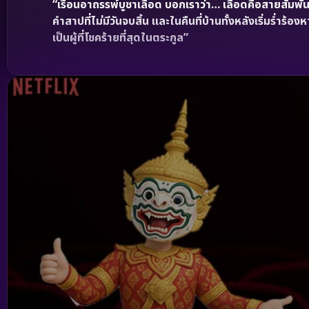
“เรือนอาถรรพ์บูชาเลือด บอกเราว่า… เลือดคือสายสัมพันธ์ท
คำสาปที่ไม่มีวันจบสิ้น และในคืนที่บ้านทั้งหลังเริ่มร่ำร
เป็นผู้ที่โชคร้ายที่สุดในตระกูล”