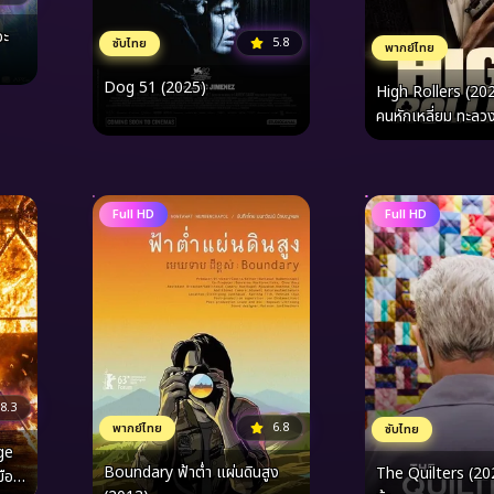
อะ
5.8
ซับไทย
พากย์ไทย
Dog 51 (2025)
High Rollers (20
คนหักเหลี่ยม ทะลว
Full HD
Full HD
8.3
6.8
พากย์ไทย
ซับไทย
ge
Boundary ฟ้าต่ำ แผ่นดินสูง
The Quilters (202
มือง