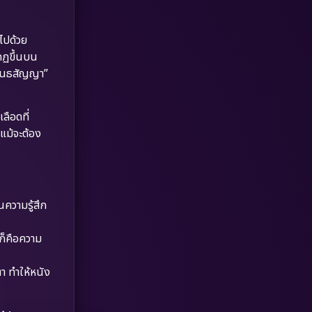
Dystopian
(17)
Emotional
(61)
ไปด้วย
ากฏขึ้นบน
Epic มหากาพย์
(221)
“พันธสัญญา”
Erotic
(36)
ลือดที่
 แม้จะต้อง
Family ครอบครัว
(369)
Fantasy จินตนาการ
(331)
Fiction
(9)
ความรู้สึก
Film
(57)
 ก็คือความ
Gothic
(3)
า ทำให้หนัง
Grief
(7)