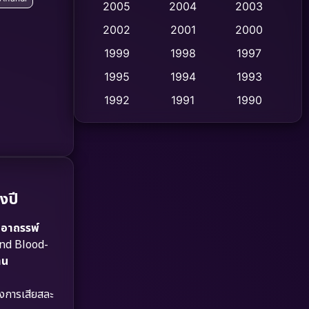
2005
2004
2003
Cult Film
2002
2001
2000
(4)
1999
1998
1997
Culture
(9)
1995
1994
1993
Dance เต้น
(10)
1992
1991
1990
1989
1988
1986
Detective สืบสวน
(75)
1985
1983
1982
Detective สืบสวน
(60)
1981
1978
1974
Disaster
(13)
1971
1962
งปี
Disney+
(5)
นอาถรรพ์
and Blood-
Documentary สารคดี
(93)
าน
Drama ดราม่า
(1,486)
องการเสียสละ