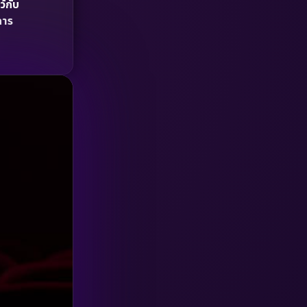
ว้กับ
HBO GO
(6)
การ
HBO Max
(3)
Healing
(15)
Heist
(26)
Historical
(7)
History ประวัติศาสตร์
(54)
Holiday
(3)
Horror สยองขวัญ
(390)
Human
(49)
Inspirational แรงบันดาลใจ
(157)