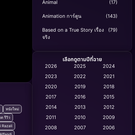
Animal
(17)
Animation การ์ตูน
(143)
Based on a True Story เรื่อง
(79)
จริง
Based on Novel
(8)
เลือกดูตามปีที่ฉาย
Biography ชีวิตจริง
(75)
2026
2025
2024
2023
2022
2021
Black Comedy
(316)
2020
2019
2018
Classic หนังคลาสสิก
(47)
2017
2016
2015
Comedy ตลก
(446)
2014
2013
2012
ง
หนังใหม่
2011
2010
2009
ด รีวิว
Coming-of-age ชีวิตวัยรุ่น
(62)
i Razali
2008
2007
2006
Crime อาชญากรรม
(520)
 Affandi