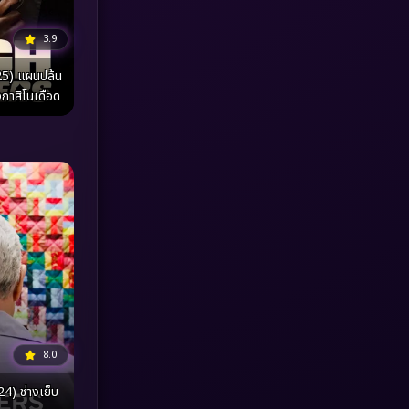
3.9
MONOMAX
(1)
25) แผนปล้น
Monster
(25)
งกาสิโนเดือด
Movie Collection
(3)
Musical เพลง
(65)
Mystery ลึกลับ
(374)
nature
(4)
Parody
(3)
Period ย้อนยุค
(96)
8.0
Political การเมือง
(20)
4) ช่างเย็บ