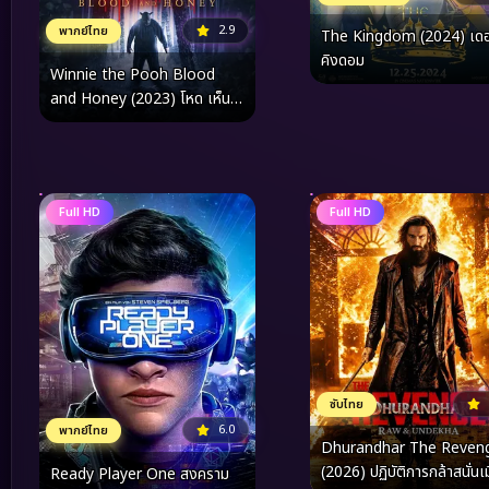
2.9
พากย์ไทย
The Kingdom (2024) เด
คิงดอม
Winnie the Pooh Blood
and Honey (2023) โหด เห็น
หมี
Full HD
Full HD
ซับไทย
6.0
พากย์ไทย
Dhurandhar The Reven
(2026) ปฏิบัติการกล้าสนั่นเ
Ready Player One สงคราม