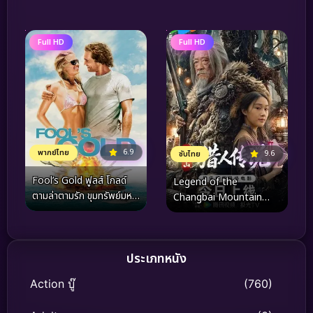
Full HD
Full HD
6.9
พากย์ไทย
9.6
ซับไทย
Fool’s Gold ฟูลส์ โกลด์
Legend of the
ตามล่าตามรัก ขุมทรัพย์มหา
Changbai Mountain
ภัย (2008)
Hunter 2 (2026) ตำนาน
นายพรานแห่งเขาฉางไป๋ 2
ประเภทหนัง
Action บู๊
(760)