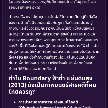
ใจกลางเมืองหลวง ออกสู่พื้นที่ชายแดนไทย-กัมพูชาบริเวณ
รอบปราสาทพระวิหาร
ตัวสารคดีพาเราไปพูดคุยและสัมผัสชีวิตความเป็นอยู่ที่แท้จริง
ของชาวบ้านทั้งฝั่งไทยและฝั่งกัมพูชา ที่อดีตเคยไปมาหาสู่
ค้าขาย และใช้ชีวิตร่วมกันราวกับเป็นพี่น้อง แต่กลับต้องมา
เผชิญหน้าและรับเคราะห์กรรมจากเสียงปืน เสียงระเบิด และ
ความหวาดระแวง เพียงเพราะอุดมการณ์ทางการเมืองและการ
แย่งชิงพื้นที่ทับซ้อนของผู้มีอำนาจในเมืองหลวง “ฟ้าต่ำ แผ่น
ดินสูง” จะเผยให้เห็นทัศนียภาพอันงดงามแต่แฝงไปด้วยความ
ตึงเครียด และตั้งคำถามว่าแท้จริงแล้ว… เส้นเขตแดนนั้นขีด
ขึ้นมาเพื่อปกป้องประชาชน หรือสร้างขึ้นมาเพื่อกักขังและ
ทำลายวิถีชีวิตของพวกเขากันแน่
ทำไม Boundary ฟ้าต่ำ แผ่นดินสูง
(2013) ถึงเป็นภาพยนตร์สารคดีที่คน
ไทยควรดู?
การนำเสนอภาพความจริงแบบไร้อคติ