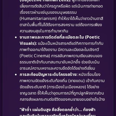
(Objective Human Lens):
ผู้กำกับจงใจหลีก
เลี่ยงการตัดสินว่าใครถูกหรือผิด แต่เน้นการถ่ายทอด
เรื่องราวผ่านแง่มุมของมนุษยธรรม
(Humanitarianism) ทำให้เราได้เห็นว่าชาวบ้านตาสี
ตาสาในพื้นที่ไม่ได้ต้องการสงคราม แต่ต้องการเพียง
ความสงบสุขในการทำมาหากิน
งานภาพและการตัดต่อที่ละเมียดละไม (Poetic
Visuals):
แม้จะเป็นหนังสารคดีแต่ทิศทางการกำกับ
ภาพทำออกมาได้งดงาม มีความละเมียดละไมเชิงกวี
(Poetic Cinema) การสลับภาพความเงียบสงบของ
ธรรมชาติเข้ากับบทสนทนาอันหนักอึ้ง ช่วยขับเน้น
อารมณ์ความเหงาและความอึดอัดได้อย่างดีเยี่ยม
การสะท้อนปัญหาระดับโครงสร้าง:
หนังเชื่อมโยง
ภาพความขัดแย้งระดับท้องถิ่น (ชายแดน) เข้ากับความ
ขัดแย้งระดับชาติ (การเมืองในเมืองหลวง) ได้อย่าง
ชาญฉลาด ชี้ให้เห็นว่าอุดมการณ์ที่ถูกปลูกฝังจากส่วน
กลางส่งผลกระทบต่อชีวิตของคนชายขอบอย่างไรบ้าง
“ฟ้าต่ำ แผ่นดินสูง คือสิ่งตอกย้ำว่า… ท้องฟ้า