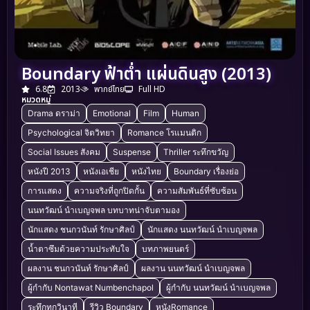
Boundary ฟ้าต่ำ แผ่นดินสูง (2013)
6.8
2013
พากย์ไทย
Full HD
หมวดหมู่
Drama ดราม่า
Emotional
Film
Human
Psychological จิตวิทยา
Romance โรแมนติก
Social Issues สังคม
Suspense
Thriller ระทึกขวัญ
หนังปี 2013
หนังเอเชีย
หนังไทย
Boundary เรื่องย่อ
การแสดง
ความจริงที่ถูกปิดกั้น
ความสัมพันธ์ที่ซับซ้อน
นนทวัฒน์ นำเบญจพล บทบาทน่าจับตามอง
นักแสดง ชนกวนันท์ รักษาศิลป์
นักแสดง นนทวัฒน์ นำเบญจพล
น้ำตาซึมด้วยความประทับใจ
บทภาพยนตร์
ผลงาน ชนกวนันท์ รักษาศิลป์
ผลงาน นนทวัฒน์ นำเบญจพล
ผู้กำกับ Nontawat Numbenchapol
ผู้กำกับ นนทวัฒน์ นำเบญจพล
ระทึกทุกวินาที
รีวิว Boundary
หนังRomance