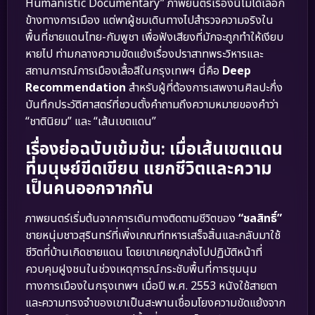
Humanistic Documentary” ภาพยนตร์เรื่องนี้ไม่ได้เลือก
ข้างทางการเมือง แต่พาผู้ชมเดินทางไปสำรวจความจริงใน
พื้นที่ชายแดนไทย-กัมพูชา เพื่อฟังเสียงที่มักจะถูกทำให้เงียบ
หายไป ท่ามกลางความขัดแย้งเรื่องปราสาทพระวิหารและ
สถานการณ์การเมืองเสื้อสีในกรุงเทพฯ นี่คือ
Deep
Recommendation
สำหรับผู้ที่ต้องการเสพงานศิลปะกึ่ง
บันทึกประวัติศาสตร์ที่ชวนตั้งคำถามถึงความหมายของคำว่า
“ชาตินิยม” และ “เส้นเขตแดน”
เรื่องย่อฉบับเข้มข้น: เมื่อเส้นเขตแดน
ที่มนุษย์ขีดเขียน แยกชีวิตและความ
เป็นคนออกจากกัน
ภาพยนตร์เริ่มต้นจากการเดินทางติดตามชีวิตของ
“ชลสิทธิ์”
ชายหนุ่มชาวสุรินทร์ที่เพิ่งเกณฑ์ทหารเสร็จสิ้นและกลับมาใช้
ชีวิตที่บ้านเกิดชายแดน โดยเขาเคยถูกส่งไปปฏิบัติหน้าที่
ควบคุมฝูงชนในช่วงเหตุการณ์กระชับพื้นที่การชุมนุม
ทางการเมืองในกรุงเทพฯ เมื่อปี พ.ศ. 2553 หนังใช้สายตา
และความทรงจำของเขาเป็นสะพานเชื่อมโยงความขัดแย้งจาก