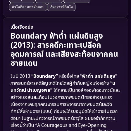
หัวใจที่ตามหาคำตอบ
เรื่องราวที่กินใจ
เนื้อเรื่องย่อ
Boundary ฟ้าต่ำ แผ่นดินสูง
(2013): สารคดีกะเทาะเปลือก
อุดมการณ์ และเสียงสะท้อนจากคน
ชายแดน
ในปี 2013
“Boundary”
หรือชื่อไทย
“ฟ้าต่ำ แผ่นดินสูง”
ภาพยนตร์สารคดีสัญชาติไทยโดยผู้กำกับหญิงเก่งอย่าง
“น
นทวัฒน์ นำเบญจพล”
ได้กลายเป็นทอล์กออฟเดอะทาวน์และ
สร้างแรงสั่นสะเทือนในวงการภาพยนตร์ไทยอย่างรุนแรง
เนื่องจากเคยถูกคณะกรรมการพิจารณาภาพยนตร์และวีดิ
ทัศน์สั่งห้ามฉาย (แบน) ก่อนจะได้รับอนุมัติให้เข้าฉายในเวลา
ต่อมา ในฐานะนักวิจารณ์ภาพยนตร์อาวุโส ผมขอจำกัดความ
เรื่องนี้ว่าเป็น “A Courageous and Eye-Opening