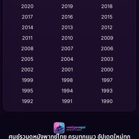
Classic หนังคลาสสิก
(47)
2020
2019
2018
2017
2016
2015
Comedy ตลก
(446)
2014
2013
2012
Coming-of-age ชีวิตวัยรุ่น
(62)
2011
2010
2009
Crime อาชญากรรม
(520)
2008
2007
2006
2005
2004
2003
Cult Film
(4)
2002
2001
2000
Culture
(9)
1999
1998
1997
Dance เต้น
1995
1994
1993
(10)
1992
1991
1990
Detective สืบสวน
(75)
1989
1988
1986
Detective สืบสวน
(60)
1985
1983
1982
1981
1978
1974
Disaster
(13)
ศูนย์รวมดูหนังพากย์ไทย ครบทุกแนว อัปเดตใหม่ทุก