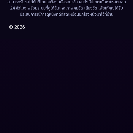
สามารถรับชมได้ทันทีโดยไม่ต้องสมัครสมาชิก ผมยังอัปเดตเนื้อหาใหม่ตลอด
24 ชั่วโมง พร้อมระบบที่ดูได้ลื่นไหล ภาพคมชัด เสียงชัด เพื่อให้คุณได้รับ
Film
(57)
ประสบการณ์การดูหนังที่ดีที่สุดเหมือนยกโรงหนังมาไว้ที่บ้าน
Gothic
(3)
© 2026
Grief
(7)
HBO GO
(6)
HBO Max
(3)
Healing
(15)
Heist
(26)
Historical
(7)
History ประวัติศาสตร์
(54)