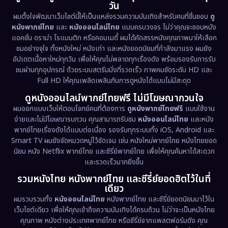
วัน
1971
1962
Disney+
(5)
ผมตั้งใจพัฒนาเว็บไซต์นี้ให้เป็นแหล่งรวมความบันเทิงสำหรับคนที่ชื่นชอบ
ดู
หนังพากย์ไทย
และ
หนังออนไลน์ไทย
แบบครบวงจร ไม่ว่าคุณจะชอบหนัง
Documentary สารคดี
(93)
แอคชั่น ดราม่า โรแมนติก หรือคอมเมดี้ ผมได้คัดสรรหนังคุณภาพมาให้เลือก
ชมอย่างจุใจ ทั้งหนังใหม่ หนังเก่า และหนังยอดนิยมที่กำลังมาแรง ผมยัง
อัปเดตเนื้อหาใหม่ทุกวัน เพื่อให้คุณไม่พลาดทุกเรื่องดัง พร้อมรองรับการรับ
Drama ดราม่า
(1,486)
ชมผ่านทุกอุปกรณ์ ด้วยระบบสตรีมมิ่งที่รวดเร็ว ภาพคมชัดระดับ HD และ
Full HD ให้คุณเพลิดเพลินกับการดูหนังได้แบบไม่มีสะดุด
Dystopian
(17)
ดูหนังออนไลน์พากย์ไทยฟรี ไม่มีโฆษณากวนใจ
Emotional
(61)
ผมออกแบบเว็บให้ตอบโจทย์คนที่ต้องการ
ดูหนังพากย์ไทยฟรี
แบบใช้งาน
ง่ายและไม่มีโฆษณารบกวน คุณสามารถรับชม
หนังออนไลน์ไทย
และหนัง
พากย์ไทยเรื่องดังได้แบบต่อเนื่อง รองรับทุกระบบทั้ง iOS, Android และ
Epic มหากาพย์
(221)
Smart TV ผมยังจัดหมวดหมู่ไว้ชัดเจน เช่น หนังใหม่พากย์ไทย หนังไทยยอด
นิยม หนัง Netflix พากย์ไทย และซีรี่ย์พากย์ไทย เพื่อให้คุณค้นหาได้สะดวก
Erotic
(36)
และรวดเร็วมากยิ่งขึ้น
รวมหนังไทย หนังพากย์ไทย และซีรี่ย์ยอดฮิตไว้ในที่
Family ครอบครัว
(369)
เดียว
ผมรวบรวมทั้ง
หนังออนไลน์ไทย
หนังพากย์ไทย และซีรี่ย์ยอดนิยมมาไว้ใน
Fantasy จินตนาการ
(331)
เว็บไซต์เดียว เพื่อให้คุณเข้าถึงความบันเทิงได้ครบถ้วน ไม่ว่าจะเป็นหนังไทย
คุณภาพ หนังต่างประเทศพากย์ไทย หรือซีรี่ย์จากแพลตฟอร์มดัง คุณ
Fiction
(9)