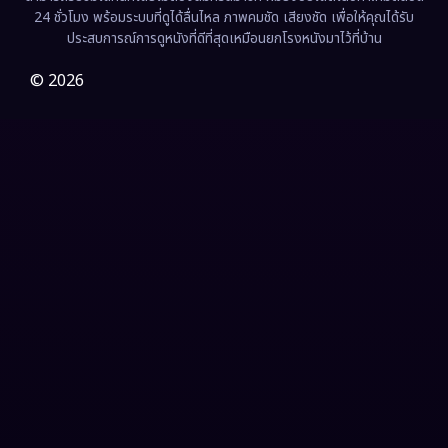
24 ชั่วโมง พร้อมระบบที่ดูได้ลื่นไหล ภาพคมชัด เสียงชัด เพื่อให้คุณได้รับ
Film
(57)
ประสบการณ์การดูหนังที่ดีที่สุดเหมือนยกโรงหนังมาไว้ที่บ้าน
Gothic
(3)
© 2026
Grief
(7)
HBO GO
(6)
HBO Max
(3)
Healing
(15)
Heist
(26)
Historical
(7)
History ประวัติศาสตร์
(54)
Holiday
(3)