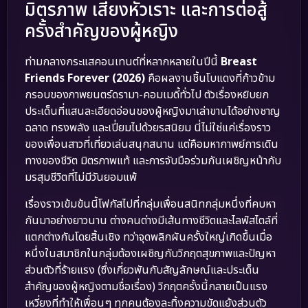
มิตรภาพ เสียงหัวเราะ และการต่อสู้
ครั้งสำคัญของผู้หญิง
ท่ามกลางกระแสคอนเทนต์ที่หลากหลายในปีนี้
Breast
Friends Forever (2026)
คือผลงานชิ้นโบแดงที่ก้าวข้าม
กรอบของภาพยนตร์ดรามา-คอมเมดี้ทั่วไป ตัวเรื่องหยิบยก
ประเด็นที่แสนละเอียดอ่อนของผู้หญิงมาเล่าขานได้อย่างชาญ
ฉลาด ทรงพลัง และเปี่ยมไปด้วยรสนิยม นี่ไม่ใช่แค่เรื่องราว
ของเพื่อนสาวที่เที่ยวเล่นสนุกสนาน แต่คือมหากาพย์การเดิน
ทางของชีวิต มิตรภาพแท้ และการจับมือร่วมกันเผชิญหน้ากับ
มรสุมชีวิตที่ไม่มีวันยอมแพ้
เรื่องราวเข้มข้นนี้โฟกัสไปที่กลุ่มเพื่อนสนิทกลุ่มหนึ่งที่คบหา
กันมาอย่างยาวนาน ต่างคนต่างมีเส้นทางชีวิตและไลฟ์สไตล์ที่
แตกต่างกันโดยสิ้นเชิง ทว่าจุดพลิกผันครั้งใหญ่เกิดขึ้นเมื่อ
หนึ่งในสมาชิกในกลุ่มต้องเผชิญกับวิกฤตสุขภาพและปัญหา
ส่วนตัวที่ร้ายแรง (ซึ่งเกี่ยวพันกับสัญลักษณ์และประเด็น
สำคัญของผู้หญิงตามชื่อเรื่อง) วิกฤตครั้งนี้กลายเป็นแรง
เหวี่ยงที่ทำให้เพื่อนๆ ทุกคนต้องละทิ้งความขัดแย้งส่วนตัว