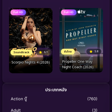
เลี้ยง
Full HD
Full HD
5.8
ซับไทย
6.1
Soundtrack
Propeller One-Way
Scorpio Nights 4 (2026)
Night Coach (2026)
ประเภทหนัง
Action บู๊
(760)
Adult
(3)