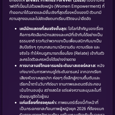
ยกย่องให้
Breast Friends Forever (2026)
เป็นงานคร
าฟต์ที่เปี่ยมไปด้วยพลังหญิง (Women Empowerment) ที่
ทำออกมาได้ฉลาดและมีชั้นเชิงที่สุดเรื่องหนึ่งของปี ตัวบทมี
ความสุกงอมและไม่ยัดเยียดบทเรียนชีวิตจนน่าอึดอัด
เคมีนักแสดงที่สมจริงขั้นสุด:
ไฮไลท์สำคัญของเรื่อง
คือการคัดเลือกนักแสดงและเคมีที่เข้ากันได้อย่างเป็น
ธรรมชาติ ราวกับว่าพวกเขาเป็นเพื่อนสนิทกันมาเป็น
สิบปีจริงๆ ทุกบทสนทนามีความดิบ ความเรียล และ
จริงใจ ทำให้คนดูสามารถเชื่อมโยง (Relate) เข้ากับตัว
ละครใดตัวละครหนึ่งได้อย่างง่ายดาย
การบาลานซ์โทนอารมณ์ระดับมาสเตอร์คลาส:
หนัง
เก่งมากในการพาคนดูไต่ระดับอารมณ์ จากฉากเรียก
เสียงหัวเราะหลุดปาก ค่อยๆ ดิ่งลึกสู่ความตื้นตันและ
เรียกน้ำตาในวินาทีต่อมา งานภาพและดนตรีประกอบ
เน้นโทนอบอุ่น สว่างสดใส แต่แฝงความละมุนละไมที่
ช่วยชุบชูจิตใจผู้ชม
แก่นเรื่องที่ทรงคุณค่า:
ภาพยนตร์เรื่องนี้ทำหน้าที่
เป็นกระจกเงาสะท้อนภาพผู้หญิงยุค 2026 ที่ต้องแบก
รับความคาดหวังรอบด้าน แต่ในขณะเดียวกันก็บอกเรา