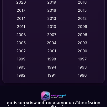
Classic หนังคลาสสิก
(47)
2020
2019
2018
2017
2016
2015
Comedy ตลก
(446)
2014
2013
2012
Coming-of-age ชีวิตวัยรุ่น
(62)
2011
2010
2009
Crime อาชญากรรม
(520)
2008
2007
2006
2005
2004
2003
Cult Film
(4)
2002
2001
2000
Culture
(9)
1999
1998
1997
Dance เต้น
1995
1994
1993
(10)
1992
1991
1990
Detective สืบสวน
(75)
1989
1988
1986
Detective สืบสวน
(60)
1985
1983
1982
1981
1978
1974
Disaster
(13)
ศูนย์รวมดูหนังพากย์ไทย ครบทุกแนว อัปเดตใหม่ทุก