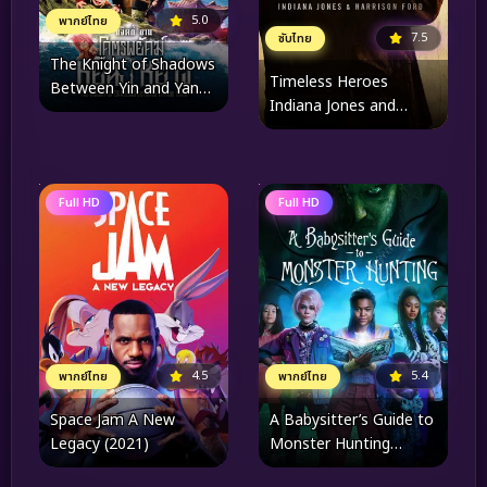
5.0
พากย์ไทย
7.5
ซับไทย
The Knight of Shadows
Timeless Heroes
Between Yin and Yang
Indiana Jones and
(2019) โคตรพยัคฆ์หยิน
Harrison Ford (2023)
หยาง
Full HD
Full HD
4.5
5.4
พากย์ไทย
พากย์ไทย
Space Jam A New
A Babysitter’s Guide to
Legacy (2021)
Monster Hunting
(2020) คู่มือล่าปีศาจฉบับพี่