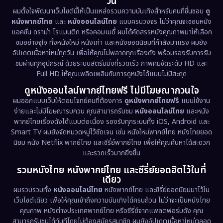
วัน
1971
1962
Disney+
(5)
ผมตั้งใจพัฒนาเว็บไซต์นี้ให้เป็นแหล่งรวมความบันเทิงสำหรับคนที่ชื่นชอบ
ดู
หนังพากย์ไทย
และ
หนังออนไลน์ไทย
แบบครบวงจร ไม่ว่าคุณจะชอบหนัง
Documentary สารคดี
(93)
แอคชั่น ดราม่า โรแมนติก หรือคอมเมดี้ ผมได้คัดสรรหนังคุณภาพมาให้เลือก
ชมอย่างจุใจ ทั้งหนังใหม่ หนังเก่า และหนังยอดนิยมที่กำลังมาแรง ผมยัง
อัปเดตเนื้อหาใหม่ทุกวัน เพื่อให้คุณไม่พลาดทุกเรื่องดัง พร้อมรองรับการรับ
Drama ดราม่า
(1,486)
ชมผ่านทุกอุปกรณ์ ด้วยระบบสตรีมมิ่งที่รวดเร็ว ภาพคมชัดระดับ HD และ
Full HD ให้คุณเพลิดเพลินกับการดูหนังได้แบบไม่มีสะดุด
Dystopian
(17)
ดูหนังออนไลน์พากย์ไทยฟรี ไม่มีโฆษณากวนใจ
Emotional
(61)
ผมออกแบบเว็บให้ตอบโจทย์คนที่ต้องการ
ดูหนังพากย์ไทยฟรี
แบบใช้งาน
ง่ายและไม่มีโฆษณารบกวน คุณสามารถรับชม
หนังออนไลน์ไทย
และหนัง
พากย์ไทยเรื่องดังได้แบบต่อเนื่อง รองรับทุกระบบทั้ง iOS, Android และ
Epic มหากาพย์
(221)
Smart TV ผมยังจัดหมวดหมู่ไว้ชัดเจน เช่น หนังใหม่พากย์ไทย หนังไทยยอด
นิยม หนัง Netflix พากย์ไทย และซีรี่ย์พากย์ไทย เพื่อให้คุณค้นหาได้สะดวก
Erotic
(36)
และรวดเร็วมากยิ่งขึ้น
รวมหนังไทย หนังพากย์ไทย และซีรี่ย์ยอดฮิตไว้ในที่
Family ครอบครัว
(369)
เดียว
ผมรวบรวมทั้ง
หนังออนไลน์ไทย
หนังพากย์ไทย และซีรี่ย์ยอดนิยมมาไว้ใน
Fantasy จินตนาการ
(331)
เว็บไซต์เดียว เพื่อให้คุณเข้าถึงความบันเทิงได้ครบถ้วน ไม่ว่าจะเป็นหนังไทย
คุณภาพ หนังต่างประเทศพากย์ไทย หรือซีรี่ย์จากแพลตฟอร์มดัง คุณ
Fiction
(9)
สามารถรับชมได้ทันทีโดยไม่ต้องสมัครสมาชิก ผมยังอัปเดตเนื้อหาใหม่ตลอด