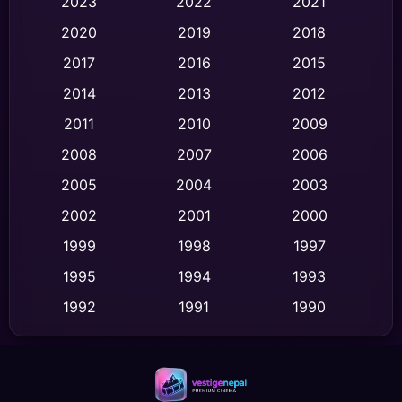
2023
2022
2021
Classic หนังคลาสสิก
(47)
2020
2019
2018
2017
2016
2015
Comedy ตลก
(436)
2014
2013
2012
Coming-of-age ชีวิตวัยรุ่น
(62)
2011
2010
2009
Crime อาชญากรรม
(513)
2008
2007
2006
2005
2004
2003
Cult Film
(4)
2002
2001
2000
Culture
(9)
1999
1998
1997
Dance เต้น
1995
1994
1993
(10)
1992
1991
1990
Detective สืบสวน
(59)
1989
1988
1986
Detective สืบสวน
(73)
1985
1983
1982
1981
1978
1974
Disaster
(13)