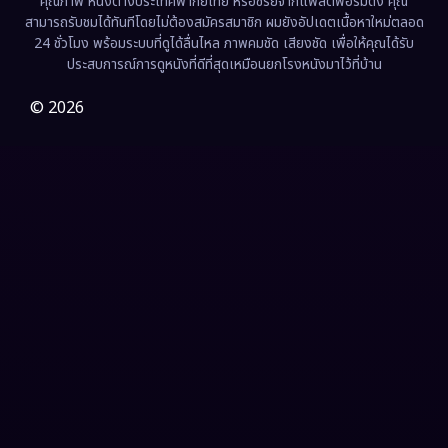
คุณภาพ หนังต่างประเทศพากย์ไทย หรือซีรี่ย์จากแพลตฟอร์มดัง คุณ
Fiction
(9)
สามารถรับชมได้ทันทีโดยไม่ต้องสมัครสมาชิก ผมยังอัปเดตเนื้อหาใหม่ตลอด
24 ชั่วโมง พร้อมระบบที่ดูได้ลื่นไหล ภาพคมชัด เสียงชัด เพื่อให้คุณได้รับ
Film
(57)
ประสบการณ์การดูหนังที่ดีที่สุดเหมือนยกโรงหนังมาไว้ที่บ้าน
Gothic
(3)
© 2026
Grief
(7)
HBO GO
(6)
HBO Max
(3)
Healing
(15)
Heist
(26)
Historical
(7)
History ประวัติศาสตร์
(54)