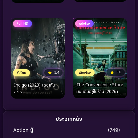
(2025) ดาบพิฆาตอสูร ภาค
เกซ
ปราสาทไร้ขอบเขต
Full HD
หนังโรง
3.8
5.4
เสียงโรง
ซับไทย
The Convenience Store
Indigo (2023) เธอเห็น
มันแอบอยู่ในร้าน (2026)
อะไร
ประเภทหนัง
Action บู๊
(749)