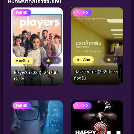
หนังฟรีที่คุณอาจจะชอบ
Full HD
Full HD
7.1
พากย์ไทย
5.7
พากย์ไทย
Backrooms (2026) นรก
Players (2024) เลิกเล่นมา
ห้องลับ
เริ่มรัก
Full HD
Full HD