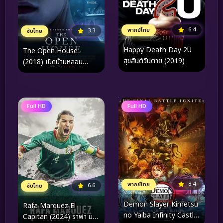
6.4
พากย์ไทย
3.3
ซับไทย
Happy Death Day 2U
The Open House
สุขสันต์วันตาย (2019)
(2018) เปิดบ้านหลอน
สัมผัสสยอง
Full HD
Full HD
8.4
พากย์ไทย
6.6
ซับไทย
Demon Slayer Kimetsu
Rafa Marquez El
no Yaiba Infinity Castle
Capitan (2024) ราฟา มาร์