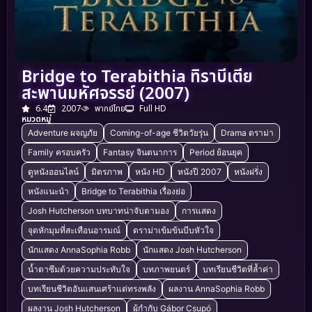
Bridge to Terabithia ทิราบีเตีย
สะพานมหัศจรรย์ (2007)
6.4
2007
พากย์ไทย
Full HD
หมวดหมู่
Adventure ผจญภัย
Coming-of-age ชีวิตวัยรุ่น
Drama ดราม่า
Family ครอบครัว
Fantasy จินตนาการ
Period ย้อนยุค
ดูหนังออนไลน์
มิตรภาพ
หนัง HD
หนังปี 2007
หนังฝรั่ง
หนังแนะนำ
Bridge to Terabithia เรื่องย่อ
Josh Hutcherson บทบาทน่าจับตามอง
การแสดง
จุดหักมุมที่สะเทือนอารมณ์
ดราม่าเข้มข้นบีบหัวใจ
นักแสดง AnnaSophia Robb
นักแสดง Josh Hutcherson
น้ำตาซึมด้วยความประทับใจ
บทภาพยนตร์
บทเรียนชีวิตที่ล้ำค่า
บทเรียนชีวิตอันแสนเศร้าแต่ทรงพลัง
ผลงาน AnnaSophia Robb
ผลงาน Josh Hutcherson
ผู้กำกับ Gábor Csupó