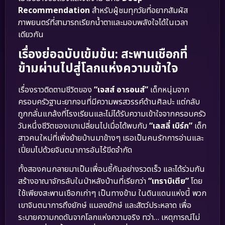
Recommendation
สำหรับผู้ชมทุกวัยที่อยากสัมผัส
ภาพยนตร์ที่สามารถเรียกน้ำตาและมอบพลังใจได้ในเวลา
เดียวกัน
เรื่องย่อฉบับเข้มข้น: สะพานเชือกที่
ข้ามผ่านไปสู่โลกแห่งความเข้าใจ
เรื่องราวติดตามชีวิตของ
“เจสส์ อารอนส์”
เด็กหนุ่มจาก
ครอบครัวฐานะยากจนที่มีความพรสวรรค์ด้านศิลปะ แต่กลับ
ถูกกลั่นแกล้งที่โรงเรียนและไม่ได้รับความเข้าใจจากครอบครัว
วันหนึ่งชีวิตของเขาเปลี่ยนไปเมื่อได้พบกับ
“เลสลี่ เบิร์ก”
เด็ก
สาวคนใหม่ที่เพิ่งย้ายบ้านมาข้างๆ เธอเป็นคนรักการอ่านและ
เปี่ยมไปด้วยจินตนาการอันไร้ขีดจำกัด
ทั้งสองคนกลายมาเป็นเพื่อนซี้กันอย่างรวดเร็ว และได้ร่วมกัน
สร้างอาณาจักรลับในป่าหลังบ้านที่เรียกว่า
“เทราบิเตีย”
โดย
ใช้เพียงสะพานเชือกเก่าๆ เป็นทางข้าม ในดินแดนแห่งนี้ พวก
เขาจินตนาการถึงยักษ์ แมลงยักษ์ และสัตว์ประหลาด เพื่อ
ระบายความกดดันจากโลกแห่งความจริง ทว่า… เหตุการณ์ไม่