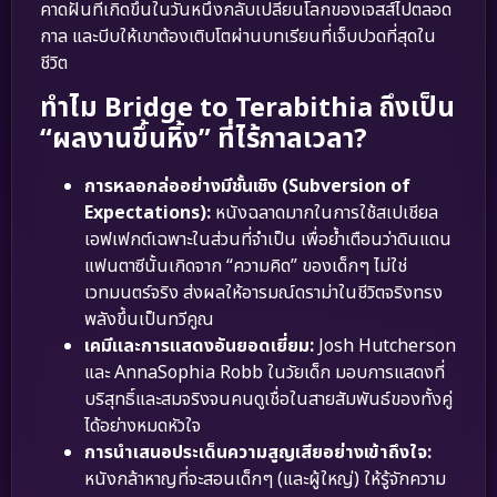
คาดฝันที่เกิดขึ้นในวันหนึ่งกลับเปลี่ยนโลกของเจสส์ไปตลอด
กาล และบีบให้เขาต้องเติบโตผ่านบทเรียนที่เจ็บปวดที่สุดใน
ชีวิต
ทำไม Bridge to Terabithia ถึงเป็น
“ผลงานขึ้นหิ้ง” ที่ไร้กาลเวลา?
การหลอกล่ออย่างมีชั้นเชิง (Subversion of
Expectations):
หนังฉลาดมากในการใช้สเปเชียล
เอฟเฟกต์เฉพาะในส่วนที่จำเป็น เพื่อย้ำเตือนว่าดินแดน
แฟนตาซีนั้นเกิดจาก “ความคิด” ของเด็กๆ ไม่ใช่
เวทมนตร์จริง ส่งผลให้อารมณ์ดราม่าในชีวิตจริงทรง
พลังขึ้นเป็นทวีคูณ
เคมีและการแสดงอันยอดเยี่ยม:
Josh Hutcherson
และ AnnaSophia Robb ในวัยเด็ก มอบการแสดงที่
บริสุทธิ์และสมจริงจนคนดูเชื่อในสายสัมพันธ์ของทั้งคู่
ได้อย่างหมดหัวใจ
การนำเสนอประเด็นความสูญเสียอย่างเข้าถึงใจ:
หนังกล้าหาญที่จะสอนเด็กๆ (และผู้ใหญ่) ให้รู้จักความ