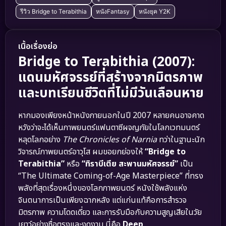
รีวิว Bridge to Terabithia
หนังFantasy
หนังยุค Y2K
เนื้อเรื่องย่อ
Bridge to Terabithia (2007):
แดนมหัศจรรย์ที่สร้างจากมิตรภาพ
และบทเรียนชีวิตที่ไม่มีวันเลือนหาย
หากมองเพียงหน้าหนังภายนอกในปี 2007 หลายคนอาจคาด
หวังว่าจะได้เห็นภาพยนตร์แฟนตาซีผจญภัยในโลกเวทมนตร์
หลุดโลกอย่าง
The Chronicles of Narnia
ทว่าในฐานะนัก
วิจารณ์ภาพยนตร์อาวุโส ผมขอยกย่องให้
“Bridge to
Terabithia”
หรือ
“ทิราบีเตีย สะพานมหัศจรรย์”
เป็น
“The Ultimate Coming-of-Age Masterpiece” ที่ทรง
พลังที่สุดเรื่องหนึ่งของโลกภาพยนตร์ หนังใช้พลังแห่ง
จินตนาการเป็นเพียงฉากหลัง แต่แก่นแท้คือการสำรวจ
มิตรภาพ ความโดดเดี่ยว และการรับมือกับความสูญเสียในวัย
เยาว์อย่างซื่อตรงและงดงาม นี่คือ
Deep