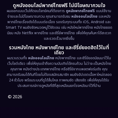
ดูหนังออนไลน์พากย์ไทยฟรี ไม่มีโฆษณากวนใจ
Emotional
(61)
ผมออกแบบเว็บให้ตอบโจทย์คนที่ต้องการ
ดูหนังพากย์ไทยฟรี
แบบใช้งาน
ง่ายและไม่มีโฆษณารบกวน คุณสามารถรับชม
หนังออนไลน์ไทย
และหนัง
พากย์ไทยเรื่องดังได้แบบต่อเนื่อง รองรับทุกระบบทั้ง iOS, Android และ
Epic มหากาพย์
(218)
Smart TV ผมยังจัดหมวดหมู่ไว้ชัดเจน เช่น หนังใหม่พากย์ไทย หนังไทยยอด
นิยม หนัง Netflix พากย์ไทย และซีรี่ย์พากย์ไทย เพื่อให้คุณค้นหาได้สะดวก
Erotic
(36)
และรวดเร็วมากยิ่งขึ้น
รวมหนังไทย หนังพากย์ไทย และซีรี่ย์ยอดฮิตไว้ในที่
Family ครอบครัว
(363)
เดียว
ผมรวบรวมทั้ง
หนังออนไลน์ไทย
หนังพากย์ไทย และซีรี่ย์ยอดนิยมมาไว้ใน
Fantasy จินตนาการ
(326)
เว็บไซต์เดียว เพื่อให้คุณเข้าถึงความบันเทิงได้ครบถ้วน ไม่ว่าจะเป็นหนังไทย
คุณภาพ หนังต่างประเทศพากย์ไทย หรือซีรี่ย์จากแพลตฟอร์มดัง คุณ
Fiction
(9)
สามารถรับชมได้ทันทีโดยไม่ต้องสมัครสมาชิก ผมยังอัปเดตเนื้อหาใหม่ตลอด
24 ชั่วโมง พร้อมระบบที่ดูได้ลื่นไหล ภาพคมชัด เสียงชัด เพื่อให้คุณได้รับ
Film
(57)
ประสบการณ์การดูหนังที่ดีที่สุดเหมือนยกโรงหนังมาไว้ที่บ้าน
Gothic
(3)
© 2026
Grief
(7)