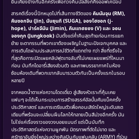
ยืนเคียงข้างกันอีกครั้งเพื่อทวงคืนบัลลังก์คิงออฟเคป็อป
สารคดีเรื่องนี้ปักหมุดไปที่เส้นทางชีวิตของ
คิมนัมจุน (RM),
คิมซอกจิน (Jin), มินยุนกิ (SUGA), จองโฮซอก (j-
hope), ปาร์คจีมิน (Jimin), คิมแทฮยอง (V) และ จอน
จองกุก (Jungkook)
นับตั้งแต่ค่ำคืนสุดท้ายก่อนการแยก
ย้าย ชะตากรรมที่พวกเขาต้องเผชิญในฐานะปัจเจกบุคคล และ
การเติบโตผ่านประสบการณ์ชีวิตที่แตกต่าง ทว่า สิ่งที่ตรึงใจ
ที่สุดคือการเปิดเผยคลิปฟุตเทจลับที่ไม่เคยเผยแพร่ที่ไหนมา
ก่อน บันทึกไดอารี่เสียงส่วนตัว และภาพบรรยากาศในห้อง
ซ้อมห้องเดิมที่พวกเขากลับมารวมตัวกันเป็นครั้งแรกในรอบ
หลายปี
จากหยดน้ำตาแห่งความโดดเดี่ยว สู่เสียงหัวเราะที่คุ้นเคย
แฟนๆ จะได้เห็นกระบวนการสร้างสรรค์อัลบั้มคัมแบ็คครั้ง
ประวัติศาสตร์ และการเตรียมตัวเพื่อคอนเสิร์ตใหญ่ระดับสเต
เดียมที่พร้อมจะเปลี่ยนผืนโลกให้กลายเป็นสีม่วงอีกครั้ง มัน
ไม่ใช่แค่เรื่องราวของวงบอยแบนด์ แต่เป็นบันทึก
ประวัติศาสตร์แห่งความผูกพัน มิตรภาพที่ตัดไม่ขาด และ
ศรัทธาอันยิ่งใหญ่ระหว่างศิลปินกับแฟนคลับ (ARMY) ที่ร่วม