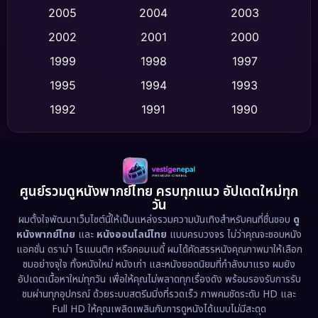
2005
2004
2003
Cult Film
(4)
2002
2001
2000
Culture
(9)
1999
1998
1997
Dance เต้น
1995
1994
1993
(10)
1992
1991
1990
Detective สืบสวน
(59)
1989
1988
1986
Detective สืบสวน
(73)
1985
1983
1982
1981
1978
1974
Disaster
(13)
ศูนย์รวมดูหนังพากย์ไทย ครบทุกแนว อัปเดตใหม่ทุก
วัน
1971
1962
Disney+
(5)
ผมตั้งใจพัฒนาเว็บไซต์นี้ให้เป็นแหล่งรวมความบันเทิงสำหรับคนที่ชื่นชอบ
ดู
หนังพากย์ไทย
และ
หนังออนไลน์ไทย
แบบครบวงจร ไม่ว่าคุณจะชอบหนัง
Documentary สารคดี
(93)
แอคชั่น ดราม่า โรแมนติก หรือคอมเมดี้ ผมได้คัดสรรหนังคุณภาพมาให้เลือก
ชมอย่างจุใจ ทั้งหนังใหม่ หนังเก่า และหนังยอดนิยมที่กำลังมาแรง ผมยัง
อัปเดตเนื้อหาใหม่ทุกวัน เพื่อให้คุณไม่พลาดทุกเรื่องดัง พร้อมรองรับการรับ
Drama ดราม่า
(1,460)
ชมผ่านทุกอุปกรณ์ ด้วยระบบสตรีมมิ่งที่รวดเร็ว ภาพคมชัดระดับ HD และ
Full HD ให้คุณเพลิดเพลินกับการดูหนังได้แบบไม่มีสะดุด
Dystopian
(17)