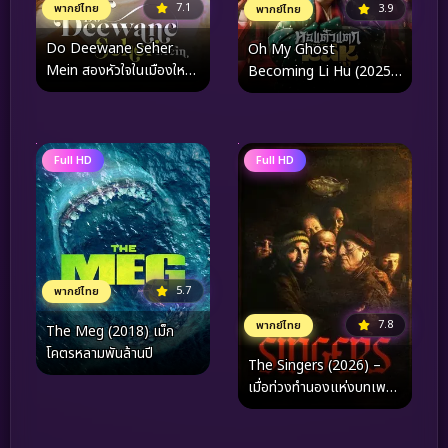
7.1
3.9
พากย์ไทย
พากย์ไทย
Do Deewane Seher
Oh My Ghost
Mein สองหัวใจในเมืองใหญ่
Becoming Li Hu (2025)
(2026)
หอแต๋วแตกแหกหลีหู
Full HD
Full HD
5.7
พากย์ไทย
7.8
พากย์ไทย
The Meg (2018) เม็ก
โคตรหลามพันล้านปี
The Singers (2026) –
เมื่อท่วงทำนองแห่งบทเพลง
คือหนทางเดียวในการ
เยียวยาและกอบกู้จิต