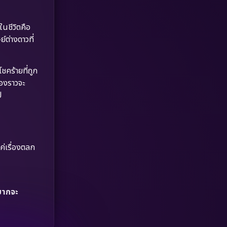
Dystopian
(17)
ดในชีวิตคือ
Emotional
(61)
์ต่างดาวที่
Epic มหากาพย์
(227)
ชคร้ายที่ถูก
Erotic
(36)
่องราวจะ
ป
Family ครอบครัว
(375)
Fantasy จินตนาการ
(338)
Fiction
(9)
่เรื่องตลก
Film
(57)
อยากจะ
Gothic
(3)
Grief
(7)