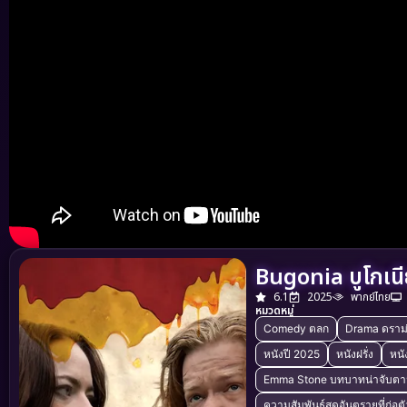
Bugonia บูโกเนี
6.1
2025
พากย์ไทย
หมวดหมู่
Comedy ตลก
Drama ดราม
หนังปี 2025
หนังฝรั่ง
หนั
Emma Stone บทบาทน่าจับต
ความสัมพันธ์สุดอันตรายที่ก่อ