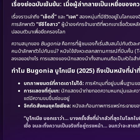
เรื่องย่อฉบับเข้มข้น: เมื่อผู้ล่ากลายเป็นเหยื่อของคว
เรื่องราวเล่าถึง
“เอ็ดดี้”
และ
“เจค”
สองหนุ่มที่มีชีวิตอยู่ในโลกของอิน
การลักพาตัว
“ซีอีโอสาว”
ผู้นำองค์กรข้ามชาติที่พวกเขาเชื่อด้วยหล
ปลอมตัวมาเพื่อยึดครองโลก
ความสนุกของ
Bugonia
คือการที่ผู้ชมเองก็เริ่มสับสนไปกับตัวละ
คนบ้าลักพาตัวไปกันแน่? หนังใช้จังหวะตลกสถานการณ์ที่บีบคั้น (Te
ลงเอยอย่างไร การแสดงของนักแสดงนำทั้งสามคนถือเป็นหัวใจสำคัญที
ทำไม Bugonia บูโกเนีย (2025) ถึงเป็นหนังที่น่าทึ
บทภาพยนตร์ที่คาดเดาไม่ได้:
การหักมุมที่อยู่บนพื้นฐานข
การแสดงที่ทุ่มเท:
นักแสดงนำถ่ายทอดความหมกมุ่นและความเปร
แต่มีความขมขื่นซ่อนอยู่
จิกกัดสังคมยุคโซเชียล:
หนังสะท้อนภาพการแพร่กระจายของ
“บูโกเนีย บอกเราว่า… บางครั้งสิ่งที่น่ากลัวที่สุดในโลกใบนี
เชื่อ จนละทิ้งความเป็นจริงที่อยู่ตรงหน้า… จนกว่าจะสายเกิ