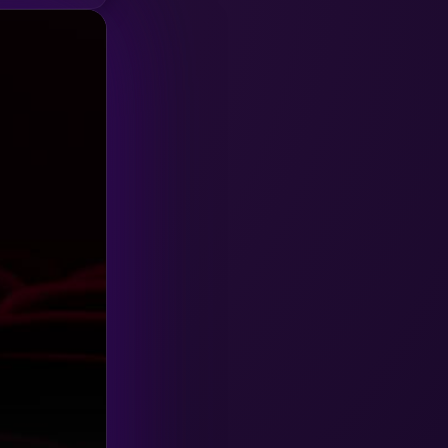
HBO GO
(6)
HBO Max
(3)
Healing
(15)
Heist
(27)
Historical
(7)
History ประวัติศาสตร์
(54)
Holiday
(3)
Horror สยองขวัญ
(392)
Human
(49)
Inspirational แรงบันดาลใจ
(157)