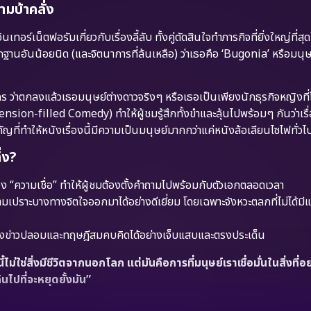
ามบ้าคลั่ง
เทอร์เน็ตฟอรัมเกี่ยวกับเรื่องลี้ลับ ทั้งคู่ตัดสินใจทำภารกิจที่ยิ่งใหญ่ที่สุ
ักฐานอันน้อยนิด (และจิตนาการที่ล้นเหลือ) ว่าเธอคือ ‘Bugonia’ หรือมนุษย
คร ว่าตกลงแล้วเธอมนุษย์ต่างดาวจริงๆ หรือเธอเป็นเพียงนักธุรกิจหญิงที่โ
nsion-filled Comedy) ทำให้ผู้ชมรู้สึกทั้งขำและลุ้นไปพร้อมๆ กันว่าเรื
่ทำให้หนังเรื่องนี้มีความเป็นมนุษย์มากกว่าแค่หนังล้อเลียนไซไฟทั่วไ
่ง?
อง “ความเชื่อ” ทำให้ผู้ชมต้องตั้งคำถามไปพร้อมกับตัวเอกตลอดเวลา
าะบางทางจิตใจออกมาได้อย่างดีเยี่ยม โดยเฉพาะจังหวะตลกที่ไม่ได้มีแค
ข่าวปลอมและทฤษฎีสมคบคิดได้อย่างเจ็บแสบและตรงประเด็น
้ไม่ใช่สิ่งมีชีวิตจากนอกโลก แต่มันคือการที่มนุษย์เราเชื่อมั่นในสิ่งที่
นไปที่จะหยุดยั้งมัน”