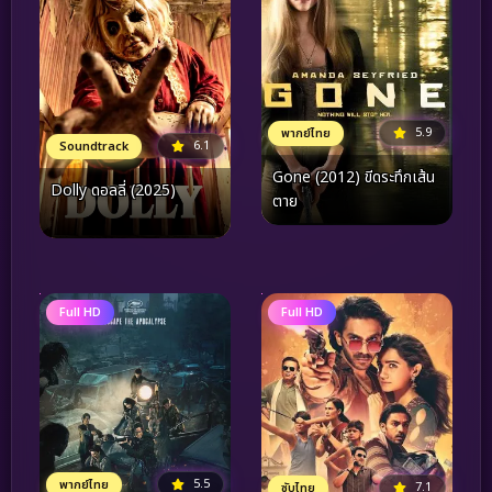
5.9
พากย์ไทย
6.1
Soundtrack
Gone (2012) ขีดระทึกเส้น
Dolly ดอลลี่ (2025)
ตาย
Full HD
Full HD
5.5
พากย์ไทย
7.1
ซับไทย