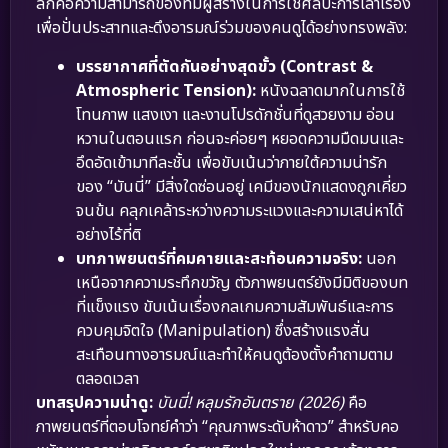
ลึกคือความสามารถของทีมผู้สร้างในการใช้ศิลปะการเล่าเรื่อง
เพื่อปั่นประสาทและดึงอารมณ์ร่วมของคนดูได้อย่างทรงพลัง:
บรรยากาศที่ตัดกันอย่างสุดขั้ว (Contrast &
Atmospheric Tension):
หนังฉลาดมากในการใช้
โทนภาพ แสงเงา และงานโปรดักชั่นที่ดูสวยงาม อ่อน
หวานในตอนแรก ก่อนจะค่อยๆ หยอดความมืดมนและ
อึดอัดเข้ามาทีละชั้น เพื่อขับเน้นว่าภายใต้ความน่ารัก
ของ “บันนี่” มีสิ่งใดซ่อนอยู่ เคมีของนักแสดงถูกเคี่ยว
จนข้น คลุกเคล้าระหว่างความระแวงและความเสน่หาได้
อย่างไร้ที่ติ
บทภาพยนตร์ที่คมคายและสะท้อนความจริง:
นอก
เหนือจากความระทึกขวัญ ตัวภาพยนตร์ยังมีมิติของบท
ที่แข็งแรง ขับเน้นเรื่องกลเกมความสัมพันธ์และการ
ควบคุมจิตใจ (Manipulation) ซึ่งสร้างแรงสั่น
สะเทือนทางอารมณ์และทำให้คนดูต้องตั้งคำถามตาม
ตลอดเวลา
บทสรุปความน่าดู:
บันนี่! หลุมรักอันตราย (2026)
คือ
ภาพยนตร์ที่ตอบโจทย์คำว่า “คุณภาพระดับห้าดาว” สำหรับคอ