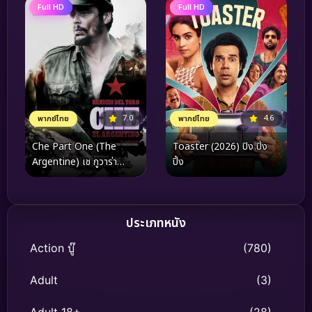
Full HD
Full HD
7.0
4.6
พากย์ไทย
พากย์ไทย
Che Part One (The
Toaster (2026) ปิง ปิ่ง
Argentine) เช กูวาร่า
ปิ้ง
สงครามปฏิวัติโลก ภาค 1
(2008)
ประเภทหนัง
Action บู๊
(780)
Adult
(3)