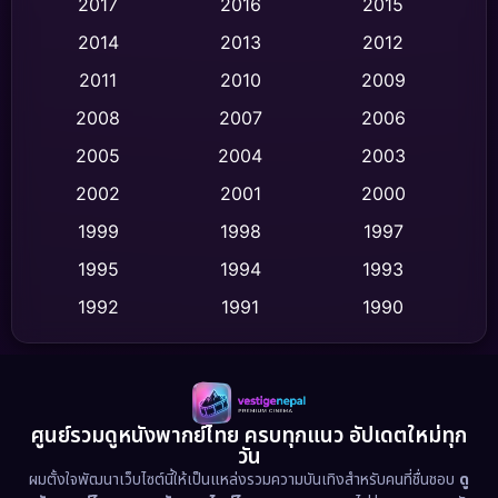
2017
2016
2015
Comedy ตลก
(454)
2014
2013
2012
Coming-of-age ชีวิตวัยรุ่น
(63)
2011
2010
2009
Crime อาชญากรรม
(532)
2008
2007
2006
2005
2004
2003
Cult Film
(4)
2002
2001
2000
Culture
(9)
1999
1998
1997
Dance เต้น
1995
1994
1993
(10)
1992
1991
1990
Detective สืบสวน
(62)
1989
1988
1986
Detective สืบสวน
(77)
1985
1983
1982
1981
1978
1974
Disaster
(13)
ศูนย์รวมดูหนังพากย์ไทย ครบทุกแนว อัปเดตใหม่ทุก
วัน
1971
1962
Disney+
(5)
ผมตั้งใจพัฒนาเว็บไซต์นี้ให้เป็นแหล่งรวมความบันเทิงสำหรับคนที่ชื่นชอบ
ดู