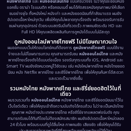
หนังพากย์ไทย
และ
หนังออนไลน์ไทย
แบบครบวงจร ไม่ว่าคุณจะชอบหนัง
Documentary สารคดี
(94)
แอคชั่น ดราม่า โรแมนติก หรือคอมเมดี้ ผมได้คัดสรรหนังคุณภาพมาให้เลือก
ชมอย่างจุใจ ทั้งหนังใหม่ หนังเก่า และหนังยอดนิยมที่กำลังมาแรง ผมยัง
อัปเดตเนื้อหาใหม่ทุกวัน เพื่อให้คุณไม่พลาดทุกเรื่องดัง พร้อมรองรับการรับ
Drama ดราม่า
(1,513)
ชมผ่านทุกอุปกรณ์ ด้วยระบบสตรีมมิ่งที่รวดเร็ว ภาพคมชัดระดับ HD และ
Full HD ให้คุณเพลิดเพลินกับการดูหนังได้แบบไม่มีสะดุด
Dystopian
(17)
ดูหนังออนไลน์พากย์ไทยฟรี ไม่มีโฆษณากวนใจ
Emotional
(61)
ผมออกแบบเว็บให้ตอบโจทย์คนที่ต้องการ
ดูหนังพากย์ไทยฟรี
แบบใช้งาน
ง่ายและไม่มีโฆษณารบกวน คุณสามารถรับชม
หนังออนไลน์ไทย
และหนัง
พากย์ไทยเรื่องดังได้แบบต่อเนื่อง รองรับทุกระบบทั้ง iOS, Android และ
Epic มหากาพย์
(227)
Smart TV ผมยังจัดหมวดหมู่ไว้ชัดเจน เช่น หนังใหม่พากย์ไทย หนังไทยยอด
นิยม หนัง Netflix พากย์ไทย และซีรี่ย์พากย์ไทย เพื่อให้คุณค้นหาได้สะดวก
Erotic
(36)
และรวดเร็วมากยิ่งขึ้น
รวมหนังไทย หนังพากย์ไทย และซีรี่ย์ยอดฮิตไว้ในที่
Family ครอบครัว
(375)
เดียว
ผมรวบรวมทั้ง
หนังออนไลน์ไทย
หนังพากย์ไทย และซีรี่ย์ยอดนิยมมาไว้ใน
Fantasy จินตนาการ
(338)
เว็บไซต์เดียว เพื่อให้คุณเข้าถึงความบันเทิงได้ครบถ้วน ไม่ว่าจะเป็นหนังไทย
คุณภาพ หนังต่างประเทศพากย์ไทย หรือซีรี่ย์จากแพลตฟอร์มดัง คุณ
Fiction
(9)
สามารถรับชมได้ทันทีโดยไม่ต้องสมัครสมาชิก ผมยังอัปเดตเนื้อหาใหม่ตลอด
24 ชั่วโมง พร้อมระบบที่ดูได้ลื่นไหล ภาพคมชัด เสียงชัด เพื่อให้คุณได้รับ
Film
(57)
ประสบการณ์การดูหนังที่ดีที่สุดเหมือนยกโรงหนังมาไว้ที่บ้าน