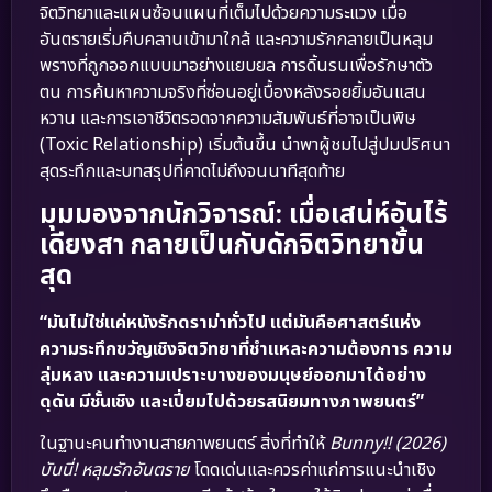
จิตวิทยาและแผนซ้อนแผนที่เต็มไปด้วยความระแวง เมื่อ
อันตรายเริ่มคืบคลานเข้ามาใกล้ และความรักกลายเป็นหลุม
พรางที่ถูกออกแบบมาอย่างแยบยล การดิ้นรนเพื่อรักษาตัว
ตน การค้นหาความจริงที่ซ่อนอยู่เบื้องหลังรอยยิ้มอันแสน
หวาน และการเอาชีวิตรอดจากความสัมพันธ์ที่อาจเป็นพิษ
(Toxic Relationship) เริ่มต้นขึ้น นำพาผู้ชมไปสู่ปมปริศนา
สุดระทึกและบทสรุปที่คาดไม่ถึงจนนาทีสุดท้าย
มุมมองจากนักวิจารณ์: เมื่อเสน่ห์อันไร้
เดียงสา กลายเป็นกับดักจิตวิทยาขั้น
สุด
“มันไม่ใช่แค่หนังรักดราม่าทั่วไป แต่มันคือศาสตร์แห่ง
ความระทึกขวัญเชิงจิตวิทยาที่ชำแหละความต้องการ ความ
ลุ่มหลง และความเปราะบางของมนุษย์ออกมาได้อย่าง
ดุดัน มีชั้นเชิง และเปี่ยมไปด้วยรสนิยมทางภาพยนตร์”
ในฐานะคนทำงานสายภาพยนตร์ สิ่งที่ทำให้
Bunny!! (2026)
บันนี่! หลุมรักอันตราย
โดดเด่นและควรค่าแก่การแนะนำเชิง