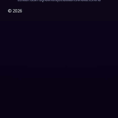
Gothic
(3)
© 2026
Grief
(7)
HBO GO
(6)
HBO Max
(3)
Healing
(15)
Heist
(27)
Historical
(7)
History ประวัติศาสตร์
(54)
Holiday
(3)