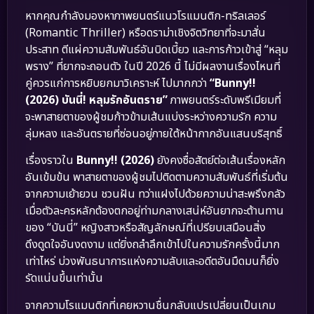
หากคุณกำลังมองหาภาพยนตร์แนวโรแมนติก-ทริลเลอร์
(Romantic Thriller) หรือดราม่าเชิงจิตวิทยาที่จะมาสั่น
ประสาท ตีแผ่ความสัมพันธ์อันบิดเบี้ยว และการก้าวเข้าสู่ “หลุม
พราง” ที่ยากจะถอนตัว ในปี 2026 นี้ ไม่มีผลงานเรื่องไหนที่
คู่ควรแก่การหยิบยกมาวิเคราะห์ ไปมากกว่า
“Bunny!!
(2026) บันนี่! หลุมรักอันตราย”
ภาพยนตร์ระดับพรีเมียมที่
จะพาสายตาของผู้ชมก้าวข้ามเส้นแบ่งระหว่างความรัก ความ
ลุ่มหลง และอันตรายที่ซ่อนอยู่ภายใต้หน้ากากอันแสนบริสุทธิ์
เรื่องราวใน
Bunny!! (2026)
ยังคงซื่อสัตย์ต่อเส้นเรื่องหลัก
อันเข้มข้น พาสายตาของผู้ชมไปติดตามความสัมพันธ์ที่เริ่มต้น
จากความเย้ายวน ชวนฝัน ทว่าแฝงไปด้วยความน่าสะพรึงกลัว
เมื่อตัวละครหลักต้องตกอยู่ท่ามกลางเสน่ห์อันยากจะต้านทาน
ของ “บันนี่” หญิงสาวหรือสัญลักษณ์ที่เปรียบเสมือนสิ่ง
ดึงดูดใจอันงดงาม แต่ยิ่งถลำลึกเข้าไปในความรักครั้งนี้มาก
เท่าไหร่ บ่วงพันธนาการแห่งความลับและอดีตอันมืดมนก็ยิ่ง
รัดแน่นขึ้นเท่านั้น
จากความโรแมนติกที่เคยหวานชื่นกลับแปรเปลี่ยนเป็นเกม