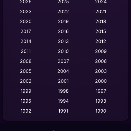
2026
2025
2024
Black Comedy
(332)
2023
2022
2021
Classic หนังคลาสสิก
(47)
2020
2019
2018
2017
2016
2015
Comedy ตลก
(460)
2014
2013
2012
Coming-of-age ชีวิตวัยรุ่น
(65)
2011
2010
2009
Crime อาชญากรรม
(541)
2008
2007
2006
2005
2004
2003
Cult Film
(4)
2002
2001
2000
Culture
(9)
1999
1998
1997
Dance เต้น
1995
1994
1993
(10)
1992
1991
1990
Detective สืบสวน
(64)
1989
1988
1986
Detective สืบสวน
(77)
1985
1983
1982