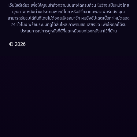
Fantasy จินตนาการ
(341)
เว็บไซต์เดียว เพื่อให้คุณเข้าถึงความบันเทิงได้ครบถ้วน ไม่ว่าจะเป็นหนังไทย
คุณภาพ หนังต่างประเทศพากย์ไทย หรือซีรี่ย์จากแพลตฟอร์มดัง คุณ
Fiction
(9)
สามารถรับชมได้ทันทีโดยไม่ต้องสมัครสมาชิก ผมยังอัปเดตเนื้อหาใหม่ตลอด
24 ชั่วโมง พร้อมระบบที่ดูได้ลื่นไหล ภาพคมชัด เสียงชัด เพื่อให้คุณได้รับ
Film
(57)
ประสบการณ์การดูหนังที่ดีที่สุดเหมือนยกโรงหนังมาไว้ที่บ้าน
Gothic
(3)
© 2026
Grief
(7)
HBO GO
(6)
HBO Max
(3)
Healing
(15)
Heist
(27)
Historical
(7)