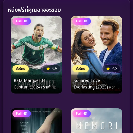
หนังฟรีที่คุณอาจจะชอบ
Full HD
Full HD
6.6
4.5
ซับไทย
ซับไทย
Rafa Marquez El
Squared Love
Capitan (2024) ราฟา มาร์
Everlasting (2023) ความ
เกซ
รักกำลังสอง (ไม่รู้จบ)
Full HD
Full HD