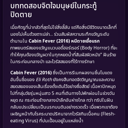
บททดสอบจิตใจมนุษย์ในกระทู้
ปิดตาย
เมื่อศัตรูที่น่ากลัวที่สุดไม่ใช่สิ่งลี้ลับ แต่คือสิ่งมีชีวิตขนาดเล็กที่
มองไม่เห็นด้วยตาเปล่า… ร่วมสัมผัสความระทึกขวัญระดับ
ตำนานใน
Cabin Fever (2016) หนีตายเชื้อนรก
ภาพยนตร์สยองขวัญแนวบอดี้ฮอร์เรอร์ (Body Horror) ที่จะ
ทำให้คุณต้องขวัญผวาในทุกหยดน้ำที่สัมผัสผิวหนัง” ฝันร้าย
ในกระท่อมกลางป่า และไวรัสสยองที่ไร้ทางรักษา
Cabin Fever (2016)
ซึ่งเป็นการรีเมกผลงานชิ้นโบแดง
อันขึ้นชื่อของ
Eli Roth
ยังคงสืบทอดจิตวิญญาณและความ
สยดสยองของเส้นเรื่องดั้งเดิมไว้อย่างซื่อสัตย์ เนื้อหาปักหมุด
ไปที่กลุ่มวัยรุ่นหนุ่มสาว 5 คนที่เดินทางไปพักผ่อนในช่วงวัน
หยุด ณ กระท่อมร้างกลางป่าลึกอันห่างไกล ทว่า ทริปในฝัน
กลับแปรเปลี่ยนเป็นนรกบนดินอย่างรวดเร็ว เมื่อพวกเขาต้อง
เผชิญหน้ากับโรคระบาดปริศนาจากไวรัสกินเนื้อคน (Flesh-
eating Virus) ที่ปนเปื้อนอยู่ในแหล่งน้ำ