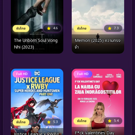
7.3
4.6
ซับไทย
ซับไทย
Memori (2025) ความทรง
The Unborn Soul Vong
จำ
Nhi (2023)
Full HD
Full HD
5.4
ซับไทย
5.3
ซับไทย
F*ck Valentines Day
Justice League x RWBY