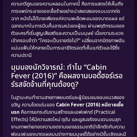
ความทวีคูณของความหลอนในภาคนี้ คือการแสดงให้เห็นถึง
การแพร่กระจายของเชื้อร้ายอย่างน่าสยดสยองแบบฉากต่อ
ฉาก หนังไม่ได้ขายเพียงแค่ความพะอืดพะอมของบาดแผล แต่
ฉลาดมากในการบีบคั้นอารมณ์ของผู้ชม ผ่านพฤติกรรมของ
ตัวละครที่เริ่มสูญเสียสติและความเป็นมนุษย์ เมื่อความระแวง
เข้าครอบงำว่า “ใครจะเป็นรายต่อไป?” เปลี่ยนจากมิตรภาพอัน
แน่นแฟ้นให้กลายเป็นการเอาชีวิตรอดที่เห็นแก่ตัวและไร้ซึ่ง
ความปรานี
มุมมองนักวิจารณ์: ทำไม “Cabin
Fever (2016)” คือผลงานบอดี้ฮอร์เรอ
ร์รสจัดจ้านที่คุณต้องดู?
ในฐานะคนทำงานสายภาพยนตร์และผู้นิยมชมชอบแนวสยอง
ขวัญ ความโดดเด่นของ
Cabin Fever (2016) หนีตายเชื้อ
นรก
คือการยกระดับงานสร้างและเอฟเฟกต์ (Practical
Effects) ให้มีความสดใหม่ ดุดัน และดูสมจริงจนชวนขนลุก
งานภาพถ่ายทอดความงดงามของธรรมชาติป่าลึกตัดกับความ
ฟอนเฟะของบาดแผลบนร่างกายมนุษย์ได้อย่างมีชั้นเชิงและมี