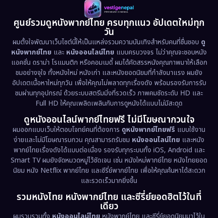
1981
1978
1974
Disaster
(13)
ศูนย์รวมดูหนังพากย์ไทย ครบทุกแนว อัปเดตใหม่ทุก
วัน
1971
1962
Disney+
(5)
ผมตั้งใจพัฒนาเว็บไซต์นี้ให้เป็นแหล่งรวมความบันเทิงสำหรับคนที่ชื่นชอบ
ดู
หนังพากย์ไทย
และ
หนังออนไลน์ไทย
แบบครบวงจร ไม่ว่าคุณจะชอบหนัง
Documentary สารคดี
(95)
แอคชั่น ดราม่า โรแมนติก หรือคอมเมดี้ ผมได้คัดสรรหนังคุณภาพมาให้เลือก
ชมอย่างจุใจ ทั้งหนังใหม่ หนังเก่า และหนังยอดนิยมที่กำลังมาแรง ผมยัง
อัปเดตเนื้อหาใหม่ทุกวัน เพื่อให้คุณไม่พลาดทุกเรื่องดัง พร้อมรองรับการรับ
Drama ดราม่า
(1,538)
ชมผ่านทุกอุปกรณ์ ด้วยระบบสตรีมมิ่งที่รวดเร็ว ภาพคมชัดระดับ HD และ
Full HD ให้คุณเพลิดเพลินกับการดูหนังได้แบบไม่มีสะดุด
Dystopian
(17)
ดูหนังออนไลน์พากย์ไทยฟรี ไม่มีโฆษณากวนใจ
Emotional
(61)
ผมออกแบบเว็บให้ตอบโจทย์คนที่ต้องการ
ดูหนังพากย์ไทยฟรี
แบบใช้งาน
ง่ายและไม่มีโฆษณารบกวน คุณสามารถรับชม
หนังออนไลน์ไทย
และหนัง
พากย์ไทยเรื่องดังได้แบบต่อเนื่อง รองรับทุกระบบทั้ง iOS, Android และ
Epic มหากาพย์
(233)
Smart TV ผมยังจัดหมวดหมู่ไว้ชัดเจน เช่น หนังใหม่พากย์ไทย หนังไทยยอด
นิยม หนัง Netflix พากย์ไทย และซีรี่ย์พากย์ไทย เพื่อให้คุณค้นหาได้สะดวก
Erotic
(43)
และรวดเร็วมากยิ่งขึ้น
รวมหนังไทย หนังพากย์ไทย และซีรี่ย์ยอดฮิตไว้ในที่
Family ครอบครัว
(375)
เดียว
ผมรวบรวมทั้ง
หนังออนไลน์ไทย
หนังพากย์ไทย และซีรี่ย์ยอดนิยมมาไว้ใน