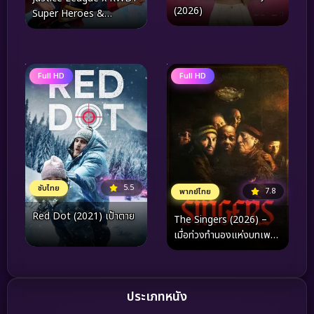
(2026)
Super Heroes &
Huntsmen Part One
(2023)
Full HD
Full HD
5.5
ซับไทย
7.8
พากย์ไทย
Red Dot (2021) เป้าตาย
The Singers (2026) –
เมื่อท่วงทำนองแห่งบทเพลง
คือหนทางเดียวในการ
เยียวยาและกอบกู้จิต
วิญญาณ
ประเภทหนัง