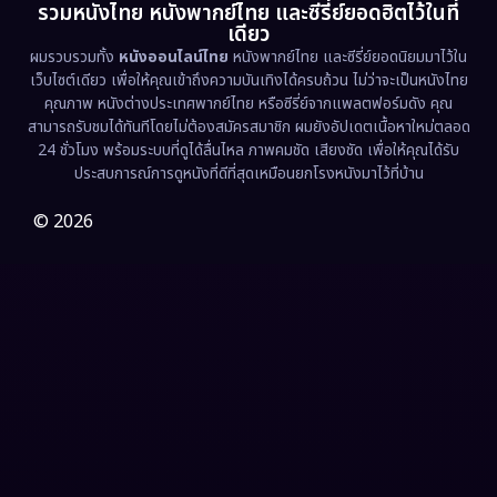
รวมหนังไทย หนังพากย์ไทย และซีรี่ย์ยอดฮิตไว้ในที่
Family ครอบครัว
(375)
เดียว
ผมรวบรวมทั้ง
หนังออนไลน์ไทย
หนังพากย์ไทย และซีรี่ย์ยอดนิยมมาไว้ใน
Fantasy จินตนาการ
(338)
เว็บไซต์เดียว เพื่อให้คุณเข้าถึงความบันเทิงได้ครบถ้วน ไม่ว่าจะเป็นหนังไทย
คุณภาพ หนังต่างประเทศพากย์ไทย หรือซีรี่ย์จากแพลตฟอร์มดัง คุณ
Fiction
(9)
สามารถรับชมได้ทันทีโดยไม่ต้องสมัครสมาชิก ผมยังอัปเดตเนื้อหาใหม่ตลอด
24 ชั่วโมง พร้อมระบบที่ดูได้ลื่นไหล ภาพคมชัด เสียงชัด เพื่อให้คุณได้รับ
Film
(57)
ประสบการณ์การดูหนังที่ดีที่สุดเหมือนยกโรงหนังมาไว้ที่บ้าน
Gothic
(3)
© 2026
Grief
(7)
HBO GO
(6)
HBO Max
(3)
Healing
(15)
Heist
(27)