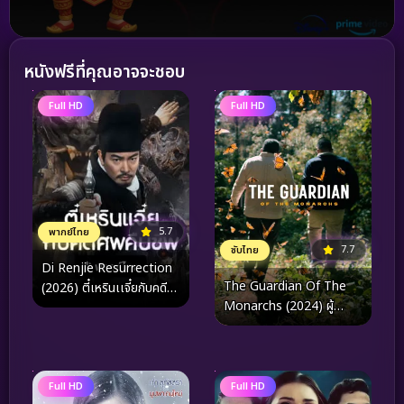
หนังฟรีที่คุณอาจจะชอบ
Full HD
Full HD
5.7
พากย์ไทย
7.7
ซับไทย
Di Renjie Resurrection
The Guardian Of The
(2026) ตี๋เหรินเเจี๋ยกับคดี
Monarchs (2024) ผู้
ศพคืนชีพ
พิทักษ์ผีเสื้อ
Full HD
Full HD