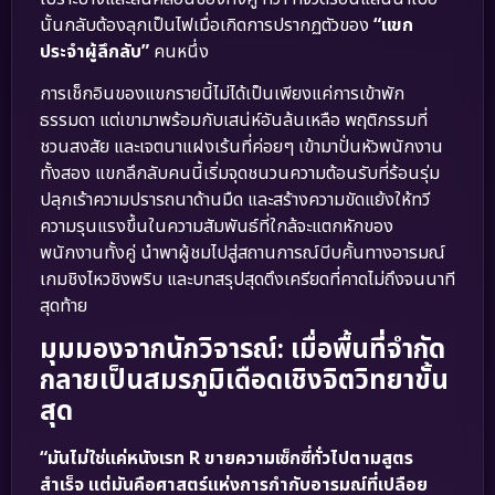
นั้นกลับต้องลุกเป็นไฟเมื่อเกิดการปรากฏตัวของ
“แขก
ประจำผู้ลึกลับ”
คนหนึ่ง
การเช็กอินของแขกรายนี้ไม่ได้เป็นเพียงแค่การเข้าพัก
ธรรมดา แต่เขามาพร้อมกับเสน่ห์อันล้นเหลือ พฤติกรรมที่
ชวนสงสัย และเจตนาแฝงเร้นที่ค่อยๆ เข้ามาปั่นหัวพนักงาน
ทั้งสอง แขกลึกลับคนนี้เริ่มจุดชนวนความต้อนรับที่ร้อนรุ่ม
ปลุกเร้าความปรารถนาด้านมืด และสร้างความขัดแย้งให้ทวี
ความรุนแรงขึ้นในความสัมพันธ์ที่ใกล้จะแตกหักของ
พนักงานทั้งคู่ นำพาผู้ชมไปสู่สถานการณ์บีบคั้นทางอารมณ์
เกมชิงไหวชิงพริบ และบทสรุปสุดตึงเครียดที่คาดไม่ถึงจนนาที
สุดท้าย
มุมมองจากนักวิจารณ์: เมื่อพื้นที่จำกัด
กลายเป็นสมรภูมิเดือดเชิงจิตวิทยาขั้น
สุด
“มันไม่ใช่แค่หนังเรท R ขายความเซ็กซี่ทั่วไปตามสูตร
สำเร็จ แต่มันคือศาสตร์แห่งการกำกับอารมณ์ที่เปลือย