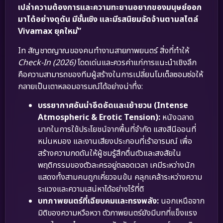
เปล่าความต้องการและความทะยานอยากของมนุษย์ออก
มาได้อย่างดุดัน มีชั้นเชิง และมีรสนิยมจัดจ้านตามสไตล์
Vivamax ยุคใหม่”
In สัญชาตญาณของคนทำงานสายภาพยนตร์ สิ่งที่ทำให้
Check-In (2026)
โดดเด่นและควรค่าแก่การแนะนำเชิงลึก
คือความสามารถของทีมผู้สร้างในการเปลี่ยนโมเต็ลซอมซ่อให้
กลายเป็นเตาหลอมอารมณ์ได้อย่างน่าทึ่ง:
บรรยากาศอันน่าอึดอัดและเย้ายวน (Intense
Atmospheric & Erotic Tension):
หนังฉลาด
มากในการใช้ประโยชน์จากพื้นที่จำกัด แสงสีนีออนที่
หม่นหมอง และงานเสียงประกอบที่เร้าอารมณ์ เพื่อ
สร้างความกดดันให้ผู้ชมรู้สึกตื่นตัวและสงสัยใน
พฤติกรรมของตัวละครอยู่ตลอดเวลา เคมีระหว่างนัก
แสดงทั้งสามคนถูกเคี่ยวจนข้น คลุกเคล้าระหว่างความ
ระแวงและความเสน่หาได้อย่างไร้ที่ติ
บทภาพยนตร์ที่เฉียบคมและทรงพลัง:
นอกเหนือจาก
มิติของความหวือหวา ตัวภาพยนตร์ยังมีบทที่แข็งแรง