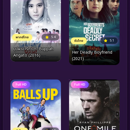
5.4
พากย์ไทย
5.1
ซับไทย
บุปผาอาริกาโตะ Buppah
Her Deadly Boyfriend
Arigato (2016)
(2021)
Full HD
Full HD