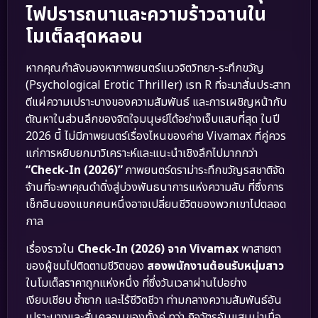
ไฟปรารถนาและความร้าวฉานใน
โมเต็ลสุดหลอน
หากคุณกำลังมองหาภาพยนตร์แนวจิตวิทยา-ระทึกขวัญ
(Psychological Erotic Thriller) เรท R ที่จะมาสั่นประสาท
ตีแผ่ความเปราะบางของความสัมพันธ์ และการเผชิญหน้ากับ
ตัณหาในส่วนลึกของจิตใจมนุษย์ได้อย่างเจ็บแสบที่สุด ในปี
2026 นี้ ไม่มีภาพยนตร์เรื่องไหนของค่าย Vivamax ที่คู่ควร
แก่การหยิบยกมาวิเคราะห์และแนะนำเชิงลึกไปมากกว่า
“Check-In (2026)”
ภาพยนตร์ดราม่าระทึกขวัญรสชาติจัด
จ้านที่จะพาคุณดำดิ่งสู่บ่วงพันธนาการแห่งความลับ ที่ซึ่งการ
เช็กอินของแขกคนหนึ่งอาจเปลี่ยนชีวิตของพวกเขาไปตลอด
กาล
เรื่องราวใน
Check-In (2026) จาก Vivamax
พาสายตา
ของผู้ชมไปติดตามชีวิตของ
สองพนักงานต้อนรับหนุ่มสาว
ในโมเต็ลราคาถูกแห่งหนึ่ง ที่ซึ่งวันเวลาผ่านไปอย่าง
เงียบเชียบ ซ้ำซาก และไร้ชีวิตชีวา ท่ามกลางความสัมพันธ์อัน
เปราะบางและสั่นคลอนของทั้งคู่ ทว่า กิจวัตรอันแสนน่าเบื่อ