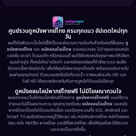
1989
1988
1986
Detective สืบสวน
(77)
1985
1983
1982
1981
1978
1974
Disaster
(13)
ศูนย์รวมดูหนังพากย์ไทย ครบทุกแนว อัปเดตใหม่ทุก
วัน
1971
1962
Disney+
(5)
ผมตั้งใจพัฒนาเว็บไซต์นี้ให้เป็นแหล่งรวมความบันเทิงสำหรับคนที่ชื่นชอบ
ดู
หนังพากย์ไทย
และ
หนังออนไลน์ไทย
แบบครบวงจร ไม่ว่าคุณจะชอบหนัง
Documentary สารคดี
(94)
แอคชั่น ดราม่า โรแมนติก หรือคอมเมดี้ ผมได้คัดสรรหนังคุณภาพมาให้เลือก
ชมอย่างจุใจ ทั้งหนังใหม่ หนังเก่า และหนังยอดนิยมที่กำลังมาแรง ผมยัง
อัปเดตเนื้อหาใหม่ทุกวัน เพื่อให้คุณไม่พลาดทุกเรื่องดัง พร้อมรองรับการรับ
Drama ดราม่า
(1,513)
ชมผ่านทุกอุปกรณ์ ด้วยระบบสตรีมมิ่งที่รวดเร็ว ภาพคมชัดระดับ HD และ
Full HD ให้คุณเพลิดเพลินกับการดูหนังได้แบบไม่มีสะดุด
Dystopian
(17)
ดูหนังออนไลน์พากย์ไทยฟรี ไม่มีโฆษณากวนใจ
Emotional
(61)
ผมออกแบบเว็บให้ตอบโจทย์คนที่ต้องการ
ดูหนังพากย์ไทยฟรี
แบบใช้งาน
ง่ายและไม่มีโฆษณารบกวน คุณสามารถรับชม
หนังออนไลน์ไทย
และหนัง
พากย์ไทยเรื่องดังได้แบบต่อเนื่อง รองรับทุกระบบทั้ง iOS, Android และ
Epic มหากาพย์
(227)
Smart TV ผมยังจัดหมวดหมู่ไว้ชัดเจน เช่น หนังใหม่พากย์ไทย หนังไทยยอด
นิยม หนัง Netflix พากย์ไทย และซีรี่ย์พากย์ไทย เพื่อให้คุณค้นหาได้สะดวก
Erotic
(36)
และรวดเร็วมากยิ่งขึ้น