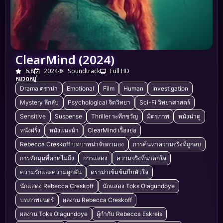
ClearMind (2024)
6.8
2024
Soundtrack
Full HD
หมวดหมู่
Drama ดราม่า
Emotional
Film
Human
Investigation
Mystery ลึกลับ
Psychological จิตวิทยา
Sci-Fi วิทยาศาสตร์
Sensitive
Suspense
Thriller ระทึกขวัญ
มิตรภาพ
หนังน่าดู
หนังฝรั่ง
หนังแนะนำ
ClearMind เรื่องย่อ
Rebecca Creskoff บทบาทน่าจับตามอง
การค้นหาความจริงที่ถูกลบ
การหักมุมที่คาดไม่ถึง
การแสดง
ความจริงที่น่าตกใจ
ความรักและความผูกพัน
ดราม่าเข้มข้นบีบหัวใจ
นักแสดง Rebecca Creskoff
นักแสดง Toks Olagundoye
บทภาพยนตร์
ผลงาน Rebecca Creskoff
ผลงาน Toks Olagundoye
ผู้กำกับ Rebecca Eskreis