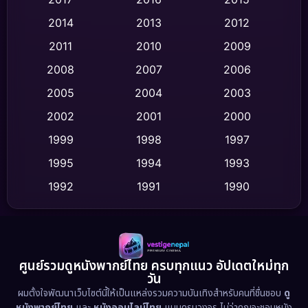
Comedy ตลก
(436)
2014
2013
2012
Coming-of-age ชีวิตวัยรุ่น
(62)
2011
2010
2009
Crime อาชญากรรม
(513)
2008
2007
2006
2005
2004
2003
Cult Film
(4)
2002
2001
2000
Culture
(9)
1999
1998
1997
Dance เต้น
1995
1994
1993
(10)
1992
1991
1990
Detective สืบสวน
(59)
1989
1988
1986
Detective สืบสวน
(73)
1985
1983
1982
1981
1978
1974
Disaster
(13)
ศูนย์รวมดูหนังพากย์ไทย ครบทุกแนว อัปเดตใหม่ทุก
วัน
1971
1962
Disney+
(5)
ผมตั้งใจพัฒนาเว็บไซต์นี้ให้เป็นแหล่งรวมความบันเทิงสำหรับคนที่ชื่นชอบ
ดู
หนังพากย์ไทย
และ
หนังออนไลน์ไทย
แบบครบวงจร ไม่ว่าคุณจะชอบหนัง