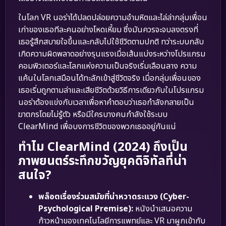
ในโลก VR นอร่าได้ปลดปล่อยความอำมหิตและไล่ล่ากลุ่มเพื่อน
เก่าของเธอทีละคนอย่างโหดเหี้ยม ซึ่งมันควรจะจบลงตรงที่
เธอรู้สึกสบายใจขึ้นและกลับไปใช้ชีวิตตามปกติ ทว่าระบบกลับ
เกิดความผิดพลาดอย่างรุนแรงเมื่อเส้นแบ่งระหว่างโปรแกรม
คอมพิวเตอร์และโลกแห่งความเป็นจริงเริ่มเลือนลาง ความ
แค้นในโลกเสมือนได้ทะลักเข้าสู่ชีวิตจริง เมื่อกลุ่มเพื่อนของ
เธอเริ่มถูกตามล่าและเสียชีวิตด้วยวิธีการเดียวกับในโปรแกรม
นอร่าต้องแข่งกับเวลาเพื่อหาคำตอบว่าเธอกำลังกลายเป็น
ฆาตกรโดยไม่รู้ตัว หรือมีใครบางคนกำลังใช้ระบบ
ClearMind เพื่อบงการชีวิตของพวกเธออยู่กันแน่
ทำไม ClearMind (2024) ถึงเป็น
ภาพยนตร์ระทึกขวัญยุคดิจิทัลที่น่า
สนใจ?
พล็อตเรื่องร่วมสมัยที่น่าหวาดระแวง (Cyber-
Psychological Premise):
หนังนำเสนอความ
ก้าวหน้าของเทคโนโลยีการแพทย์และ VR มาผูกเข้ากับ