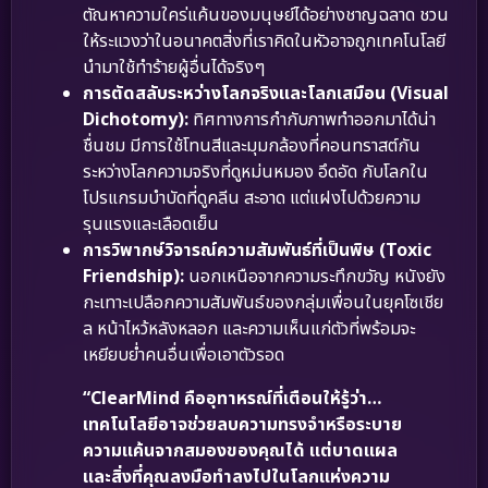
ตัณหาความใคร่แค้นของมนุษย์ได้อย่างชาญฉลาด ชวน
ให้ระแวงว่าในอนาคตสิ่งที่เราคิดในหัวอาจถูกเทคโนโลยี
นำมาใช้ทำร้ายผู้อื่นได้จริงๆ
การตัดสลับระหว่างโลกจริงและโลกเสมือน (Visual
Dichotomy):
ทิศทางการกำกับภาพทำออกมาได้น่า
ชื่นชม มีการใช้โทนสีและมุมกล้องที่คอนทราสต์กัน
ระหว่างโลกความจริงที่ดูหม่นหมอง อึดอัด กับโลกใน
โปรแกรมบำบัดที่ดูคลีน สะอาด แต่แฝงไปด้วยความ
รุนแรงและเลือดเย็น
การวิพากษ์วิจารณ์ความสัมพันธ์ที่เป็นพิษ (Toxic
Friendship):
นอกเหนือจากความระทึกขวัญ หนังยัง
กะเทาะเปลือกความสัมพันธ์ของกลุ่มเพื่อนในยุคโซเชีย
ล หน้าไหว้หลังหลอก และความเห็นแก่ตัวที่พร้อมจะ
เหยียบย่ำคนอื่นเพื่อเอาตัวรอด
“ClearMind คืออุทาหรณ์ที่เตือนให้รู้ว่า…
เทคโนโลยีอาจช่วยลบความทรงจำหรือระบาย
ความแค้นจากสมองของคุณได้ แต่บาดแผล
และสิ่งที่คุณลงมือทำลงไปในโลกแห่งความ