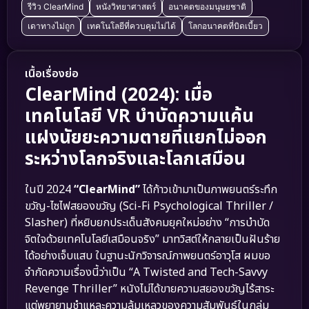
รีวิว ClearMind
หนังวิทยาศาสตร์
อนาคตของมนุษยชาติ
เดาทางไม่ถูก
เทคโนโลยีที่ควบคุมไม่ได้
โลกอนาคตที่บิดเบี้ยว
เนื้อเรื่องย่อ
ClearMind (2024): เมื่อ
เทคโนโลยี VR บำบัดความแค้น
แฝงนัยยะความตายที่แยกไม่ออก
ระหว่างโลกจริงและโลกเสมือน
ในปี 2024
“ClearMind”
ได้ก้าวเข้ามาเป็นภาพยนตร์ระทึก
ขวัญ-ไซไฟสยองขวัญ (Sci-Fi Psychological Thriller /
Slasher) ที่หยิบยกประเด็นสังคมยุคใหม่อย่าง “การบำบัด
จิตใจด้วยเทคโนโลยีเสมือนจริง” มาทวิสต์ให้กลายเป็นฝันร้าย
ได้อย่างเจ็บแสบ ในฐานะนักวิจารณ์ภาพยนตร์อาวุโส ผมขอ
จำกัดความเรื่องนี้ว่าเป็น “A Twisted and Tech-Savvy
Revenge Thriller” หนังไม่ได้ขายความสยองขวัญไร้สาระ
แต่พยายามชำแหละความล้มเหลวของความสัมพันธ์ในกลุ่ม