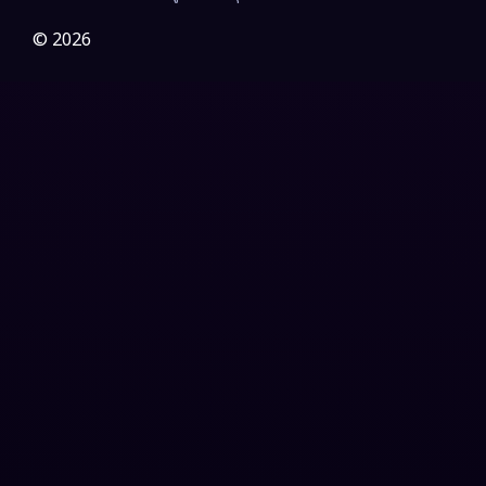
Gothic
(3)
© 2026
Grief
(7)
HBO GO
(6)
HBO Max
(3)
Healing
(15)
Heist
(26)
Historical
(7)
History ประวัติศาสตร์
(54)
Holiday
(3)
Horror สยองขวัญ
(385)