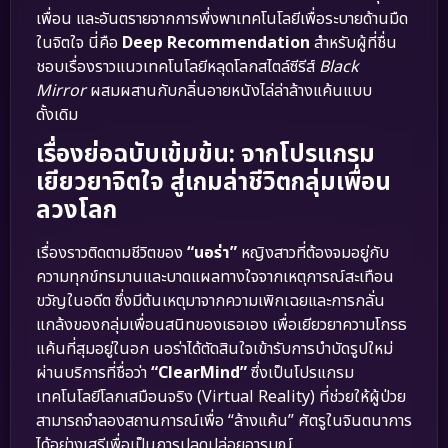
เพื่อน และอันตรายจากการพึ่งพาเทคโนโลยีเพื่อระบายด้านมืด
ในจิตใจ นี่คือ
Deep Recommendation
สำหรับผู้ที่ชื่น
ชอบเรื่องราวแนวเทคโนโลยีหลุดโลกสไตล์ซีรีส์
Black
Mirror
ผสมผสานกับกลิ่นอายหนังไล่ล่าล้างแค้นแบบ
ดั้งเดิม
เรื่องย่อฉบับเข้มข้น: จากโปรแกรม
เยียวยาจิตใจ สู่เกมล่าชีวิตกลุ่มเพื่อน
ลวงโลก
เรื่องราวติดตามชีวิตของ
“นอร่า”
หญิงสาวที่ต้องจมอยู่กับ
ความทุกข์ทรมานและบาดแผลทางใจจากเหตุการณ์สะเทือน
ขวัญในอดีต ซึ่งมีต้นเหตุมาจากความเพิกเฉยและการกลั่น
แกล้งของกลุ่มเพื่อนสนิทของเธอเอง เพื่อเยียวยาความโกรธ
แค้นที่สุมอยู่ในอก นอร่าได้ตัดสินใจเข้ารับการบำบัดรูปใหม่
ผ่านบริการที่ชื่อว่า
“ClearMind”
ซึ่งเป็นโปรแกรม
เทคโนโลยีโลกเสมือนจริง (Virtual Reality) ที่ช่วยให้ผู้ป่วย
สามารถจำลองสถานการณ์เพื่อ “ล้างแค้น” ศัตรูในจินตนาการ
ได้อย่างเสรีเพื่อเป็นการปลดปล่อยอารมณ์