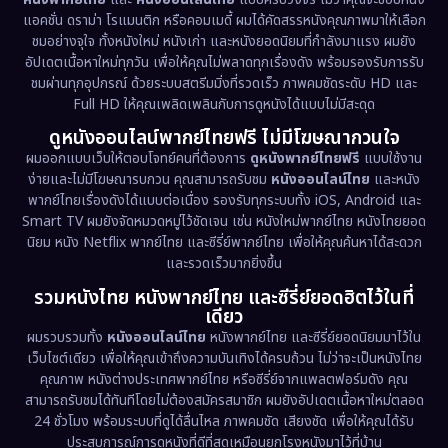
Documentary สารคดี
(93)
แอคชั่น ดราม่า โรแมนติก หรือคอมเมดี้ ผมได้คัดสรรหนังคุณภาพมาให้เลือก
ชมอย่างจุใจ ทั้งหนังใหม่ หนังเก่า และหนังยอดนิยมที่กำลังมาแรง ผมยัง
อัปเดตเนื้อหาใหม่ทุกวัน เพื่อให้คุณไม่พลาดทุกเรื่องดัง พร้อมรองรับการรับ
Drama ดราม่า
(1,460)
ชมผ่านทุกอุปกรณ์ ด้วยระบบสตรีมมิ่งที่รวดเร็ว ภาพคมชัดระดับ HD และ
Full HD ให้คุณเพลิดเพลินกับการดูหนังได้แบบไม่มีสะดุด
Dystopian
(17)
ดูหนังออนไลน์พากย์ไทยฟรี ไม่มีโฆษณากวนใจ
Emotional
(61)
ผมออกแบบเว็บให้ตอบโจทย์คนที่ต้องการ
ดูหนังพากย์ไทยฟรี
แบบใช้งาน
ง่ายและไม่มีโฆษณารบกวน คุณสามารถรับชม
หนังออนไลน์ไทย
และหนัง
พากย์ไทยเรื่องดังได้แบบต่อเนื่อง รองรับทุกระบบทั้ง iOS, Android และ
Epic มหากาพย์
(218)
Smart TV ผมยังจัดหมวดหมู่ไว้ชัดเจน เช่น หนังใหม่พากย์ไทย หนังไทยยอด
นิยม หนัง Netflix พากย์ไทย และซีรี่ย์พากย์ไทย เพื่อให้คุณค้นหาได้สะดวก
Erotic
(36)
และรวดเร็วมากยิ่งขึ้น
รวมหนังไทย หนังพากย์ไทย และซีรี่ย์ยอดฮิตไว้ในที่
Family ครอบครัว
(363)
เดียว
ผมรวบรวมทั้ง
หนังออนไลน์ไทย
หนังพากย์ไทย และซีรี่ย์ยอดนิยมมาไว้ใน
Fantasy จินตนาการ
(326)
เว็บไซต์เดียว เพื่อให้คุณเข้าถึงความบันเทิงได้ครบถ้วน ไม่ว่าจะเป็นหนังไทย
คุณภาพ หนังต่างประเทศพากย์ไทย หรือซีรี่ย์จากแพลตฟอร์มดัง คุณ
Fiction
(9)
สามารถรับชมได้ทันทีโดยไม่ต้องสมัครสมาชิก ผมยังอัปเดตเนื้อหาใหม่ตลอด
24 ชั่วโมง พร้อมระบบที่ดูได้ลื่นไหล ภาพคมชัด เสียงชัด เพื่อให้คุณได้รับ
Film
(57)
ประสบการณ์การดูหนังที่ดีที่สุดเหมือนยกโรงหนังมาไว้ที่บ้าน