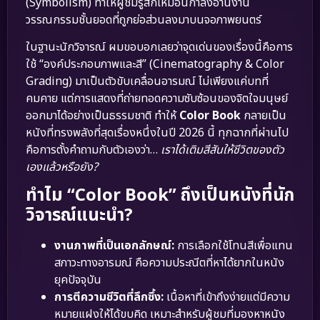
(Symbolism) ทำให้ผู้ชมรู้สึกเหมือนกำลังอ่านงาน
วรรณกรรมชั้นยอดที่ถูกย่อส่วนลงมาบนจอภาพยนตร์
ในฐานะนักวิจารณ์ ผมขอบอกเลยว่าจุดเด่นของเรื่องนี้คือการ
ใช้ “องค์ประกอบภาพและสี” (Cinematography & Color
Grading) มาเป็นตัวขับเคลื่อนอารมณ์ ไม่เพียงแค่บทที่
คมคาย แต่การแสดงที่ถ่ายทอดความซับซ้อนของจิตใจมนุษย์
ออกมาได้อย่างเป็นธรรมชาติ ทำให้
Color Book
กลายเป็น
หนังที่ทรงพลังที่สุดเรื่องหนึ่งในปี 2026 นี้ ทุกฉากที่ผ่านไป
คือการตั้งคำถามกับตัวเองว่า…
เราได้เติมสีสันให้ชีวิตของตัว
เองแล้วหรือยัง?
ทำไม “Color Book” ถึงเป็นหนังที่นัก
วิจารณ์แนะนำ?
งานภาพที่เป็นเอกลักษณ์:
การเลือกใช้โทนสีเพื่อแทน
สภาวะทางอารมณ์ คือความประณีตที่หาได้ยากในหนัง
ยุคปัจจุบัน
การตีความชีวิตที่ลึกซึ้ง:
เนื้อหาที่เข้าถึงง่ายแต่มีความ
หมายแฝงให้ได้ขบคิด เหมาะสำหรับผู้ชมที่มองหาหนัง