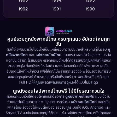
Dance เต้น
1995
1994
1993
(10)
1992
1991
1990
Detective สืบสวน
(75)
1989
1988
1986
Detective สืบสวน
(61)
1985
1983
1982
1981
1978
1974
Disaster
(13)
ศูนย์รวมดูหนังพากย์ไทย ครบทุกแนว อัปเดตใหม่ทุก
วัน
1971
1962
Disney+
(5)
ผมตั้งใจพัฒนาเว็บไซต์นี้ให้เป็นแหล่งรวมความบันเทิงสำหรับคนที่ชื่นชอบ
ดู
หนังพากย์ไทย
และ
หนังออนไลน์ไทย
แบบครบวงจร ไม่ว่าคุณจะชอบหนัง
Documentary สารคดี
(93)
แอคชั่น ดราม่า โรแมนติก หรือคอมเมดี้ ผมได้คัดสรรหนังคุณภาพมาให้เลือก
ชมอย่างจุใจ ทั้งหนังใหม่ หนังเก่า และหนังยอดนิยมที่กำลังมาแรง ผมยัง
อัปเดตเนื้อหาใหม่ทุกวัน เพื่อให้คุณไม่พลาดทุกเรื่องดัง พร้อมรองรับการรับ
Drama ดราม่า
(1,490)
ชมผ่านทุกอุปกรณ์ ด้วยระบบสตรีมมิ่งที่รวดเร็ว ภาพคมชัดระดับ HD และ
Full HD ให้คุณเพลิดเพลินกับการดูหนังได้แบบไม่มีสะดุด
Dystopian
(17)
ดูหนังออนไลน์พากย์ไทยฟรี ไม่มีโฆษณากวนใจ
Emotional
(61)
ผมออกแบบเว็บให้ตอบโจทย์คนที่ต้องการ
ดูหนังพากย์ไทยฟรี
แบบใช้งาน
ง่ายและไม่มีโฆษณารบกวน คุณสามารถรับชม
หนังออนไลน์ไทย
และหนัง
พากย์ไทยเรื่องดังได้แบบต่อเนื่อง รองรับทุกระบบทั้ง iOS, Android และ
Epic มหากาพย์
(222)
Smart TV ผมยังจัดหมวดหมู่ไว้ชัดเจน เช่น หนังใหม่พากย์ไทย หนังไทยยอด