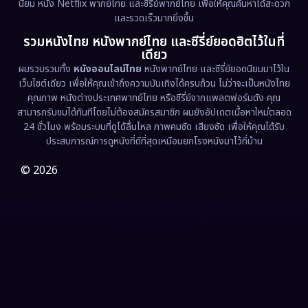
นิยม หนัง Netflix พากย์ไทย และซีรี่ย์พากย์ไทย เพื่อให้คุณค้นหาได้สะดวก
Erotic
(36)
และรวดเร็วมากยิ่งขึ้น
รวมหนังไทย หนังพากย์ไทย และซีรี่ย์ยอดฮิตไว้ในที่
Family ครอบครัว
(370)
เดียว
ผมรวบรวมทั้ง
หนังออนไลน์ไทย
หนังพากย์ไทย และซีรี่ย์ยอดนิยมมาไว้ใน
Fantasy จินตนาการ
(333)
เว็บไซต์เดียว เพื่อให้คุณเข้าถึงความบันเทิงได้ครบถ้วน ไม่ว่าจะเป็นหนังไทย
คุณภาพ หนังต่างประเทศพากย์ไทย หรือซีรี่ย์จากแพลตฟอร์มดัง คุณ
Fiction
(9)
สามารถรับชมได้ทันทีโดยไม่ต้องสมัครสมาชิก ผมยังอัปเดตเนื้อหาใหม่ตลอด
24 ชั่วโมง พร้อมระบบที่ดูได้ลื่นไหล ภาพคมชัด เสียงชัด เพื่อให้คุณได้รับ
Film
(57)
ประสบการณ์การดูหนังที่ดีที่สุดเหมือนยกโรงหนังมาไว้ที่บ้าน
Gothic
(3)
© 2026
Grief
(7)
HBO GO
(6)
HBO Max
(3)
Healing
(15)