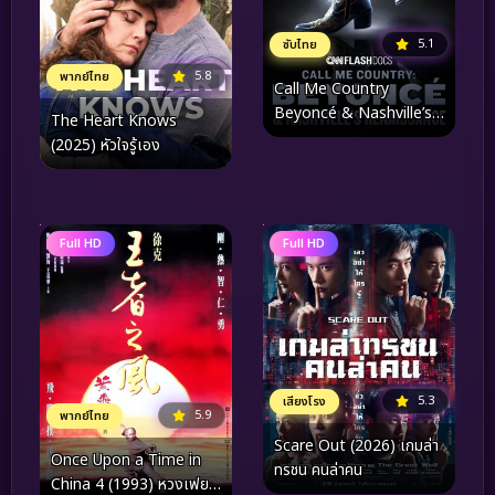
5.1
ซับไทย
5.8
พากย์ไทย
Call Me Country
Beyoncé & Nashville’s
The Heart Knows
Renaissance (2024)
(2025) หัวใจรู้เอง
Full HD
Full HD
5.3
เสียงโรง
5.9
พากย์ไทย
Scare Out (2026) เกมล่า
Once Upon a Time in
ทรชน คนล่าคน
China 4 (1993) หวงเฟย