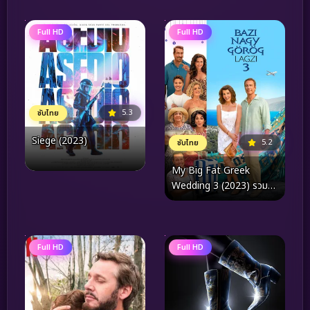
Full HD
Full HD
5.3
ซับไทย
Siege (2023)
5.2
ซับไทย
My Big Fat Greek
Wedding 3 (2023) รวม
ญาติงานแต่งตระกูลจี้วาย
ป่วง 3
Full HD
Full HD