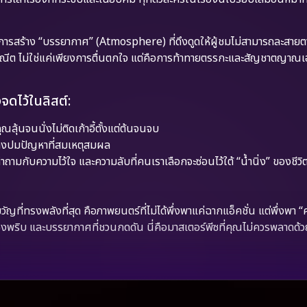
การสร้าง “บรรยากาศ” (Atmosphere) ที่ดึงดูดให้ผู้ชมไม่สามารถละสาย
ระณีต ไม่ใช่แค่เพียงการตื่นตกใจ แต่คือการท้าทายตรรกะและสัญชาตญาณ
ดไว้ในลิสต์:
ลุ้นจนนั่งไม่ติดเก้าอี้ตั้งแต่ต้นจนจบ
รวางปมปัญหาที่สมเหตุสมผล
ำถามกับความไว้ใจ และความลับที่คนเราเลือกจะซ่อนไว้ใต้ “น้ำนิ่ง” ของชีวิ
ี่ทรงพลังที่สุด คือภาพยนตร์ที่ไม่ได้พึ่งพาแค่ฉากแอ็คชั่น แต่พึ่งพา “คว
วชิงพริบ และบรรยากาศที่ชวนกดดัน นี่คือมาสเตอร์พีซที่คุณไม่ควรพลาดด้ว