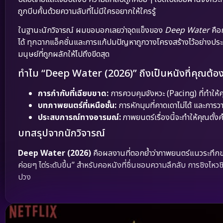
ถูกบีบคั้นด้วยความลับที่ไม่มีใครอยากให้ใครรู้
ในฐานะนักวิจารณ์ ผมขอบอกเลยว่าจุดแข็งของ
Deep Water
คือ
ได้ ทุกฉากแอ็คชั่นและการแก้ปมปัญหาถูกวางโครงสร้างไว้อย่างป
มนุษย์ที่ถูกผลักให้ไปถึงขีดสุด
ทำไม “Deep Water (2026)” ถึงเป็นหนังที่คุณต้องจ
การกำกับที่เฉียบขาด:
การควบคุมจังหวะ (Pacing) ที่ทำให้คุณ
บทภาพยนตร์ที่เหนือชั้น:
การหักมุมที่คาดเดาไม่ได้ และกา
ประสบการณ์ทางอารมณ์:
ภาพยนตร์เรื่องนี้จะทำให้คุณตั้งค
บทสรุปจากนักวิจารณ์
Deep Water (2026)
คือผลงานที่ตอกย้ำว่าภาพยนตร์แนวระทึกขวัญท
ค่อยๆ ไต่ระดับขึ้น” สำหรับคอหนังที่ชื่นชอบความลึกลับ การชิงไห
ปวง