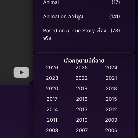
Animal
(17)
Animation การ์ตูน
(141)
Based on a True Story เรื่อง
(78)
จริง
Based on Novel
(8)
เลือกดูตามปีที่ฉาย
Biography ชีวิตจริง
(74)
2026
2025
2024
2023
2022
2021
Black Comedy
(306)
2020
2019
2018
Classic หนังคลาสสิก
(47)
2017
2016
2015
Comedy ตลก
(436)
2014
2013
2012
2011
2010
2009
Coming-of-age ชีวิตวัยรุ่น
(62)
2008
2007
2006
Crime อาชญากรรม
(513)