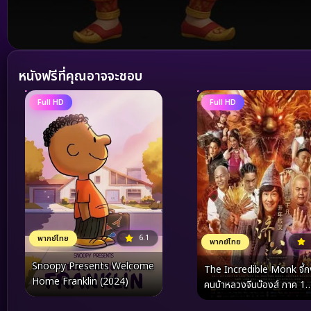
Volume
90%
หนังฟรีที่คุณอาจจะชอบ
Full HD
Full HD
6.1
พากย์ไทย
พากย์ไทย
Snoopy Presents Welcome
The Incredible Monk จี้กง
Home Franklin (2024)
คนบ้าหลวงจีนบ๊องส์ ภาค 1
(2018)