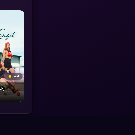
MONOMAX
(1)
Monster
(25)
Movie Collection
(3)
Musical เพลง
(64)
Mystery ลึกลับ
(371)
4.4
nature
(4)
26)
Parody
(3)
Period ย้อนยุค
(95)
Political การเมือง
(20)