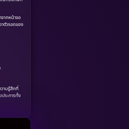
Dystopian
(17)
Emotional
(61)
ตาจากหน้าจอ
เอาตัวรอดของ
Epic มหากาพย์
(218)
Erotic
(36)
Family ครอบครัว
(363)
ต
Fantasy จินตนาการ
(326)
Fiction
(9)
ามรู้สึกที่
ยประการทั้ง
Film
(57)
Gothic
(3)
Grief
(7)