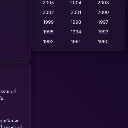
2005
2004
2003
Cult Film
2002
2001
2000
(4)
1999
1998
1997
Culture
(9)
1995
1994
1993
Dance เต้น
(10)
1992
1991
1990
1989
1988
1986
Detective สืบสวน
(59)
1985
1983
1982
Detective สืบสวน
(73)
1981
1978
1974
Disaster
(13)
1971
1962
รรับชมที่
Disney+
(5)
ึง
Documentary สารคดี
(93)
Drama ดราม่า
(1,460)
่ดูเหมือนจะ
กในกระดานที่