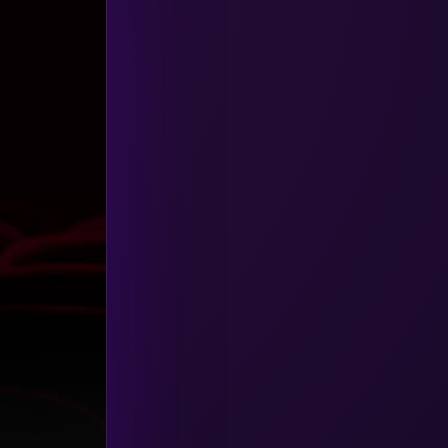
HBO GO
(6)
HBO Max
(3)
Healing
(15)
Heist
(26)
Historical
(7)
History ประวัติศาสตร์
(54)
Holiday
(3)
Horror สยองขวัญ
(385)
Human
(49)
Inspirational แรงบันดาลใจ
(157)