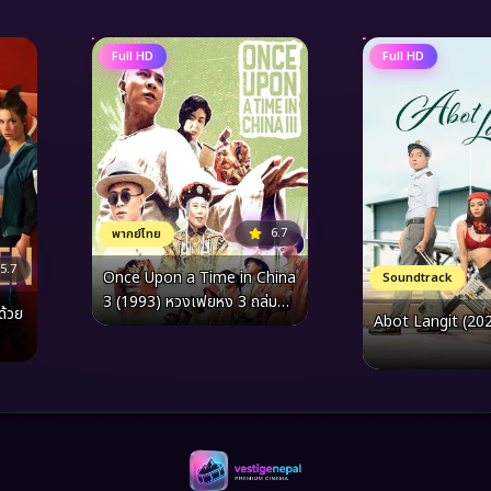
Full HD
Full HD
6.7
พากย์ไทย
5.7
Once Upon a Time in China
Soundtrack
3 (1993) หวงเฟยหง 3 ถล่ม
้วย
Abot Langit (20
สิงโตคำราม