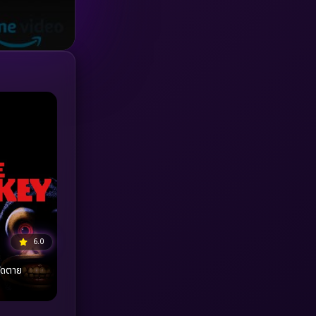
Investigation
(33)
iQIYI
(18)
Kids
(16)
LGBTQ
(5)
Love
(25)
Martial
(6)
Martial Arts
(36)
6.0
marvel
(2)
Melodrama
(6)
Military
(7)