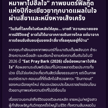
หมาพาไปฮีลใจ” ภาพยนตร์ฟีลกู๊ด
แห่งปีที่จะเยียวยาทุกบาดแผลในใจ
ผ่านสี่ขาและหนึ่งหางเส็งเคร็ง
“ในวันที่โลกทั้งใบหันหลังให้คุณ… บางที ‘ความหมายของ
การมีชีวิตอยู่’ อาจไม่ได้มาจากการเดินทางไกล แต่มาจาก
การต้อนรับอันอบอุ่นของเจ้าสี่ขาที่รอคุณอยู่ที่บ้าน”
หากคุณกำลังมองหาภาพยนตร์ที่จะมาเติมเต็มพลังบวก ชำระ
ล้างความเหนื่อยล้า และเรียกน้ำตาแห่งความตื้นตันใจในปี
2026 นี้
“Eat Pray Bark (2026) เมื่อน้องหมาพาไปฮีล
ใจ”
คือผลงานระดับพรีเมียมที่ไม่ควรพลาดด้วยประการทั้ง
ปวง นี่ไม่ใช่แค่หนังเกี่ยวกับสัตว์เลี้ยงธรรมดาๆ แต่เป็นภาพ
ยนตร์ดรามา-คอมเมดี้ที่ดิ่งลึกไปสำรวจสภาวะ “Burnout”
ของคนเมืองยุคใหม่ ก่อนจะปลอบประโลมเราอย่างอ่อนโยน
ด้วยอานุภาพแห่งความรักที่ไม่มีเงื่อนไข
เรื่องราวบอกเล่าถึงชีวิตของตัวละครหลัก ชายหนุ่ม/หญิงสาว
ผู้กำลังเผชิญกับวิกฤตครั้งใหญ่ในชีวิต ทั้งความล้มเหลวใน