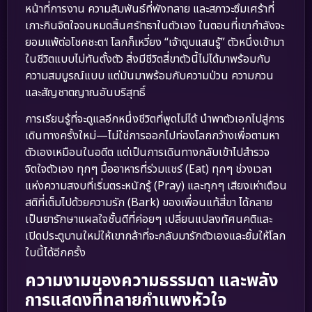
หน้าที่การงาน ความสัมพันธ์ที่พังทลาย และสภาวะซึมเศร้าที่
เกาะกินจิตใจจนหมดสิ้นศรัทธาในตัวเอง ในตอนที่เขากำลังจะ
ยอมแพ้ต่อโชคชะตา โลกก็เหวี่ยง “เจ้าตูบแสนรู้” ตัวหนึ่งเข้ามา
ในชีวิตแบบไม่ทันตั้งตัว สิ่งมีชีวิตสี่ขาตัวนี้ไม่ได้มาพร้อมกับ
ความสมบูรณ์แบบ แต่มันมาพร้อมกับความป่วน ความกวน
และสัญชาตญาณอันบริสุทธิ์
การเรียนรู้ที่จะดูแลอีกหนึ่งชีวิตที่พูดไม่ได้ นำพาตัวเอกไปสู่การ
เดินทางครั้งใหม่—ไม่ใช่การออกไปท่องโลกกว้างเพื่อตามหา
ตัวเองเหมือนในอดีต แต่เป็นการเดินทางกลับเข้าไปสำรวจ
จิตใจตัวเอง ทุกๆ มื้ออาหารที่ร่วมแชร์ (Eat) ทุกๆ ช่วงเวลา
แห่งความสงบที่เริ่มตระหนักรู้ (Pray) และทุกๆ เสียงเห่าเตือน
สติที่เต็มไปด้วยความรัก (Bark) ของเพื่อนแท้สี่ขา ได้กลาย
เป็นยารักษาแผลใจชั้นดีที่ค่อยๆ เปลี่ยนแปลงทัศนคติและ
เปิดประตูบานใหม่ให้เขากล้าที่จะกลับมารักตัวเองและยิ้มให้โลก
ใบนี้ได้อีกครั้ง
ความงามของความธรรมดา และพลัง
การแสดงที่ทลายกำแพงหัวใจ