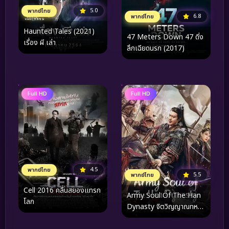
5.0
พากย์ไทย
6.8
พากย์ไทย
Haunted Tales (2021)
47 Meters Down 47 ดิ่ง
เรื่อง ผี เล่า
ลึกเฉียดนรก (2017)
Full HD
Full HD
4.5
พากย์ไทย
5.5
พากย์ไทย
Cell 2016 คลื่นสยองแทรก
Army Soul Of The Han
โลก
Dynasty จิตวิญญาณทหาร
แห่งราชวงศ์ฮัน (2022)