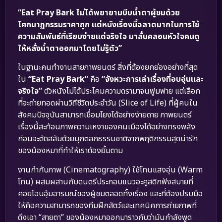
“Eat Pray Bark ไม่ได้พยายามบีบน้ำตาผู้ชมด้วย
โศกนาฏกรรมราคาถูก แต่หนังเรื่องนี้ฉลาดมากในการใช้
ความสัมพันธ์ที่เรียบง่ายแต่จริงใจ มาสั่นคลอนหัวใจคนดู
ให้หลั่งน้ำตาออกมาโดยไม่รู้ตัว”
ในฐานะคนทำงานสายภาพยนตร์ สิ่งที่ต้องยกย่องอย่างที่สุด
ใน
“Eat Pray Bark”
คือ
“จังหวะการเล่าเรื่องที่อบอุ่นและ
จริงใจ”
ตัวหนังไม่ได้ประโคมความดรามาจนฟูมฟาย แต่เลือก
ที่จะถ่ายทอดผ่านวิถีชีวิตประจำวัน (Slice of Life) ที่ผู้คนใน
สังคมปัจจุบันสามารถเชื่อมโยงได้อย่างง่ายดาย ภาพยนตร์
เรื่องนี้สะท้อนภาพความเหงาของคนเมืองได้อย่างทรงพลัง
ก่อนจะตัดสลับด้วยมุกตลกธรรมชาติจากพฤติกรรมสุดน่ารัก
ของน้องหมาที่ทำให้เราต้องยิ้มตาม
งานกำกับภาพ (Cinematography) ใช้โทนแสงอุ่น (Warm
โทน) ผสมผสานกับดนตรีประกอบแนวอะคูสติกฟังสบายที่
คอยโอบอุ้มอารมณ์ของผู้ชมตลอดทั้งเรื่อง และที่ต้องปรบมือ
ให้คือความสามารถของทีมฝึกสัตว์และเทคนิคการถ่ายภาพที่
ดึงเอา “สายตา” ของน้องหมาออกมาราวกับว่ามันกำลังพูด