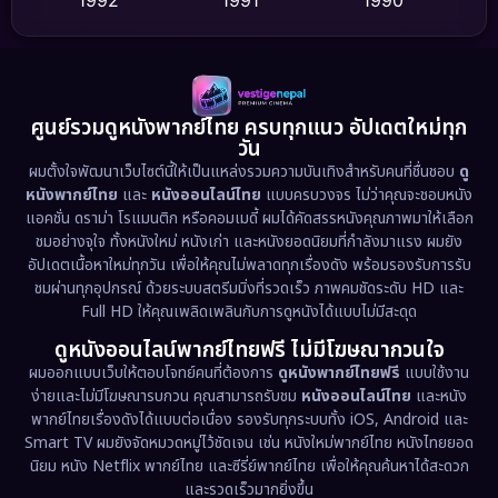
Detective สืบสวน
(62)
1989
1988
1986
Detective สืบสวน
(77)
1985
1983
1982
1981
1978
1974
Disaster
(13)
ศูนย์รวมดูหนังพากย์ไทย ครบทุกแนว อัปเดตใหม่ทุก
วัน
1971
1962
Disney+
(5)
ผมตั้งใจพัฒนาเว็บไซต์นี้ให้เป็นแหล่งรวมความบันเทิงสำหรับคนที่ชื่นชอบ
ดู
หนังพากย์ไทย
และ
หนังออนไลน์ไทย
แบบครบวงจร ไม่ว่าคุณจะชอบหนัง
Documentary สารคดี
(94)
แอคชั่น ดราม่า โรแมนติก หรือคอมเมดี้ ผมได้คัดสรรหนังคุณภาพมาให้เลือก
ชมอย่างจุใจ ทั้งหนังใหม่ หนังเก่า และหนังยอดนิยมที่กำลังมาแรง ผมยัง
อัปเดตเนื้อหาใหม่ทุกวัน เพื่อให้คุณไม่พลาดทุกเรื่องดัง พร้อมรองรับการรับ
Drama ดราม่า
(1,513)
ชมผ่านทุกอุปกรณ์ ด้วยระบบสตรีมมิ่งที่รวดเร็ว ภาพคมชัดระดับ HD และ
Full HD ให้คุณเพลิดเพลินกับการดูหนังได้แบบไม่มีสะดุด
Dystopian
(17)
ดูหนังออนไลน์พากย์ไทยฟรี ไม่มีโฆษณากวนใจ
Emotional
(61)
ผมออกแบบเว็บให้ตอบโจทย์คนที่ต้องการ
ดูหนังพากย์ไทยฟรี
แบบใช้งาน
ง่ายและไม่มีโฆษณารบกวน คุณสามารถรับชม
หนังออนไลน์ไทย
และหนัง
พากย์ไทยเรื่องดังได้แบบต่อเนื่อง รองรับทุกระบบทั้ง iOS, Android และ
Epic มหากาพย์
(227)
Smart TV ผมยังจัดหมวดหมู่ไว้ชัดเจน เช่น หนังใหม่พากย์ไทย หนังไทยยอด
นิยม หนัง Netflix พากย์ไทย และซีรี่ย์พากย์ไทย เพื่อให้คุณค้นหาได้สะดวก
Erotic
(36)
และรวดเร็วมากยิ่งขึ้น