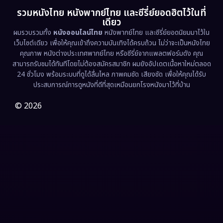
รวมหนังไทย หนังพากย์ไทย และซีรี่ย์ยอดฮิตไว้ในที่
Family ครอบครัว
(375)
เดียว
ผมรวบรวมทั้ง
หนังออนไลน์ไทย
หนังพากย์ไทย และซีรี่ย์ยอดนิยมมาไว้ใน
Fantasy จินตนาการ
(338)
เว็บไซต์เดียว เพื่อให้คุณเข้าถึงความบันเทิงได้ครบถ้วน ไม่ว่าจะเป็นหนังไทย
คุณภาพ หนังต่างประเทศพากย์ไทย หรือซีรี่ย์จากแพลตฟอร์มดัง คุณ
Fiction
(9)
สามารถรับชมได้ทันทีโดยไม่ต้องสมัครสมาชิก ผมยังอัปเดตเนื้อหาใหม่ตลอด
24 ชั่วโมง พร้อมระบบที่ดูได้ลื่นไหล ภาพคมชัด เสียงชัด เพื่อให้คุณได้รับ
Film
(57)
ประสบการณ์การดูหนังที่ดีที่สุดเหมือนยกโรงหนังมาไว้ที่บ้าน
Gothic
(3)
© 2026
Grief
(7)
HBO GO
(6)
HBO Max
(3)
Healing
(15)
Heist
(27)