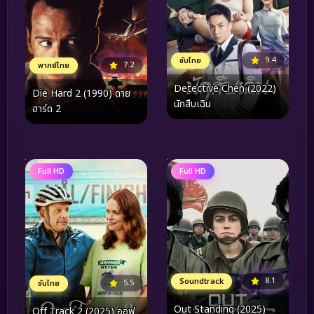
9.4
ซับไทย
7.2
พากย์ไทย
Detective Chen (2022)
Die Hard 2 (1990) ดาย
นักสืบเฉิน
ฮาร์ด 2
Full HD
Full HD
8.1
Soundtrack
5.5
ซับไทย
Out Standing (2025)
Off Track 2 (2025) ออฟ