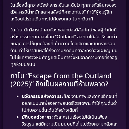
ในเรื่องนี้ถูกวางไว้อย่างกระชับและฉับไว ทุกการตัดสินใจของ
ตัวละครมีน้ำหนักและผลลัพธ์ที่คาดเดาไม่ได้ ทำให้ผู้ชมรู้สึก
เหมือนได้ร่วมเดินทางไปกับพวกเขาในทุกวินาที
ในฐานะนักวิจารณ์ ผมต้องขอยกย่องวิสัยทัศน์ของผู้กำกับที่
สร้างบรรยากาศของโลก “Outland” ออกมาได้สมจริงจนน่า
ขนลุก การใช้มุมกล้องที่เน้นความโดดเดี่ยวและอันตรายรอบ
ด้าน ทำให้เราสัมผัสได้ถึงความกดดันที่ตัวละครต้องเผชิญ มัน
ไม่ใช่แค่การวิ่งหนีศัตรู แต่เป็นการวิ่งหนีจากความตายที่รออยู่
ทุกหัวมุมถนน
ทำไม “Escape from the Outland
(2025)” ถึงเป็นผลงานที่ห้ามพลาด?
นวัตกรรมแห่งความระทึก:
งานภาพและฉากแอ็กชันที่
ออกแบบมาเพื่อจอภาพยนตร์โดยเฉพาะ ทำให้คุณดื่มด่ำ
ไปกับความตื่นเต้นได้อย่างเต็มที่
มิติของตัวละคร:
ตัวละครในเรื่องไม่ได้เป็นเพียง
วีรบุรุษ แต่มีความเป็นมนุษย์ที่เต็มไปด้วยความกลัวและ