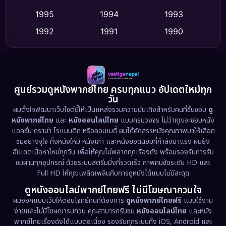
Dance เต้น
1995
1994
1993
(10)
1992
1991
1990
Detective สืบสวน
(62)
1989
1988
1986
Detective สืบสวน
(77)
1985
1983
1982
1981
1978
1974
Disaster
(13)
ศูนย์รวมดูหนังพากย์ไทย ครบทุกแนว อัปเดตใหม่ทุก
วัน
1971
1962
Disney+
(5)
ผมตั้งใจพัฒนาเว็บไซต์นี้ให้เป็นแหล่งรวมความบันเทิงสำหรับคนที่ชื่นชอบ
ดู
หนังพากย์ไทย
และ
หนังออนไลน์ไทย
แบบครบวงจร ไม่ว่าคุณจะชอบหนัง
Documentary สารคดี
(94)
แอคชั่น ดราม่า โรแมนติก หรือคอมเมดี้ ผมได้คัดสรรหนังคุณภาพมาให้เลือก
ชมอย่างจุใจ ทั้งหนังใหม่ หนังเก่า และหนังยอดนิยมที่กำลังมาแรง ผมยัง
อัปเดตเนื้อหาใหม่ทุกวัน เพื่อให้คุณไม่พลาดทุกเรื่องดัง พร้อมรองรับการรับ
Drama ดราม่า
(1,513)
ชมผ่านทุกอุปกรณ์ ด้วยระบบสตรีมมิ่งที่รวดเร็ว ภาพคมชัดระดับ HD และ
Full HD ให้คุณเพลิดเพลินกับการดูหนังได้แบบไม่มีสะดุด
Dystopian
(17)
ดูหนังออนไลน์พากย์ไทยฟรี ไม่มีโฆษณากวนใจ
Emotional
(61)
ผมออกแบบเว็บให้ตอบโจทย์คนที่ต้องการ
ดูหนังพากย์ไทยฟรี
แบบใช้งาน
ง่ายและไม่มีโฆษณารบกวน คุณสามารถรับชม
หนังออนไลน์ไทย
และหนัง
พากย์ไทยเรื่องดังได้แบบต่อเนื่อง รองรับทุกระบบทั้ง iOS, Android และ
Epic มหากาพย์
(227)