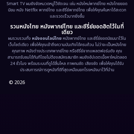
Smart TV ผมยังจัดหมวดหมู่ไว้ชัดเจน เช่น หนังใหม่พากย์ไทย หนังไทยยอด
นิยม หนัง Netflix พากย์ไทย และซีรี่ย์พากย์ไทย เพื่อให้คุณค้นหาได้สะดวก
Erotic
(36)
และรวดเร็วมากยิ่งขึ้น
รวมหนังไทย หนังพากย์ไทย และซีรี่ย์ยอดฮิตไว้ในที่
Family ครอบครัว
(375)
เดียว
ผมรวบรวมทั้ง
หนังออนไลน์ไทย
หนังพากย์ไทย และซีรี่ย์ยอดนิยมมาไว้ใน
Fantasy จินตนาการ
(338)
เว็บไซต์เดียว เพื่อให้คุณเข้าถึงความบันเทิงได้ครบถ้วน ไม่ว่าจะเป็นหนังไทย
คุณภาพ หนังต่างประเทศพากย์ไทย หรือซีรี่ย์จากแพลตฟอร์มดัง คุณ
Fiction
(9)
สามารถรับชมได้ทันทีโดยไม่ต้องสมัครสมาชิก ผมยังอัปเดตเนื้อหาใหม่ตลอด
24 ชั่วโมง พร้อมระบบที่ดูได้ลื่นไหล ภาพคมชัด เสียงชัด เพื่อให้คุณได้รับ
Film
(57)
ประสบการณ์การดูหนังที่ดีที่สุดเหมือนยกโรงหนังมาไว้ที่บ้าน
Gothic
(3)
© 2026
Grief
(7)
HBO GO
(6)
HBO Max
(3)