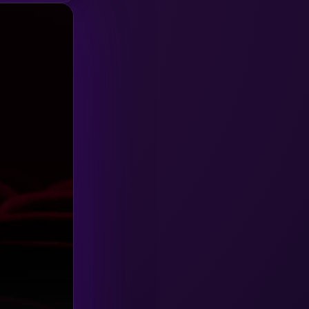
HBO GO
(6)
HBO Max
(3)
Healing
(15)
Heist
(26)
Historical
(7)
History ประวัติศาสตร์
(54)
Holiday
(3)
Horror สยองขวัญ
(385)
Human
(49)
Inspirational แรงบันดาลใจ
(157)