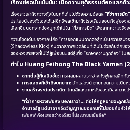
เรื่องย่อฉบับเข้มข้น: เมื่อความยุติธรรมต้องแลกด้
เรื่องราวเล่าถึงกวางตุ้งในยุคที่เต็มไปด้วยความฉ้อฉล
“ที่ว่าการม
ประโยชน์ของตัวเองได้แผ่อิทธิพลเข้ามาถึงโรงเรียนสอนกังฟูของหวง
เลือกอื่นนอกจากต้องบุกเข้าไปใน “ที่ว่าการมืด” เพื่อลากความจริง
ความโดดเด่นของภาคนี้คือ “การออกแบบฉากต่อสู้ที่เน้นความสมจริง
(Shadowless Kick) กับฉากสภาพแวดล้อมที่เต็มไปด้วยกับดักของที่
ของหวงเฟยหงที่ไม่ได้สู้เพื่อชนะ แต่สู้เพื่อ “รักษาความถูกต้อง”
ทำไม Huang Feihong The Black Yamen (2025)
ฉากต่อสู้ที่เหนือชั้น:
การผสมผสานระหว่างกังฟูคลาสสิกกับงา
การแสดงที่เข้าถึงบทบาท:
นักแสดงนำถ่ายทอดความเป็นหวงเฟ
งานสร้างระดับปราณีต:
โทนสีและฉากหลังของเมืองกวางตุ้ง
“ที่ว่าการหวงเฟยหง บอกเราว่า… ต่อให้กฎหมายจะถูกเขีย
อำนาจรัฐ แต่มาจากจิตวิญญาณของคนที่ไม่ยอมก้มหัวให้กับ
เฟยหง’ คือแสงสว่างเดียวที่ประชาชนเชื่อถือ”