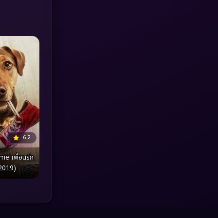
MONOMAX
(1)
Monster
(25)
Movie Collection
(3)
Musical เพลง
(64)
Mystery ลึกลับ
(371)
nature
(4)
6.2
Parody
(3)
e เพื่อนรัก
(2019)
Period ย้อนยุค
(95)
Political การเมือง
(20)