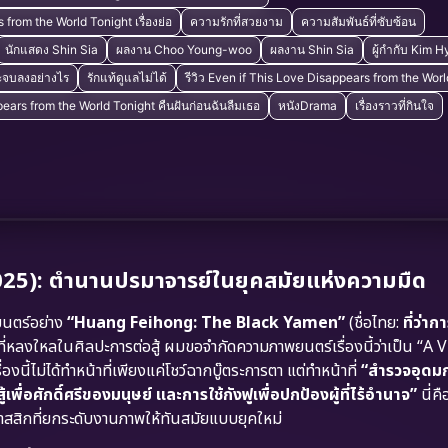
from the World Tonight เรื่องย่อ
ความรักที่สวยงาม
ความสัมพันธ์ที่ซับซ้อน
นักแสดง Shin Sia
ผลงาน Choo Young-woo
ผลงาน Shin Sia
ผู้กำกับ Kim 
้จะจบลงอย่างไร
รักแท้ดูแลไม่ได้
รีวิว Even if This Love Disappears from the Wor
pears from the World Tonight คืนฝันก่อนฉันลืมเธอ
หนังDrama
เรื่องราวที่กินใจ
5): ตำนานปรมาจารย์ในยุคสมัยแห่งความมืด
ยนตร์อย่าง
“Huang Feihong: The Black Yamen”
(ชื่อไทย:
ที่ว่า
ี่หลงใหลในศิลปะการต่อสู้ ผมขอจำกัดความภาพยนตร์เรื่องนี้ว่าเป็น “A V
้ไม่ได้ทำหน้าที่เพียงแค่โชว์ฉากบู๊ตระการตา แต่ทำหน้าที่
“สำรวจอุดม
ศักดิ์ศรีของมนุษย์ และการใช้กังฟูเพื่อปกป้องผู้ที่ไร้อำนาจ”
นี่ค
าสสิกที่ยกระดับงานภาพให้ทันสมัยแบบยุคใหม่