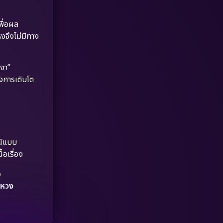
Dystopian
(17)
พื่อผล
Emotional
(61)
งจึงไม่มีทาง
Epic มหากาพย์
(218)
เงา”
Erotic
(36)
ึงการเติบโต
Family ครอบครัว
(363)
Fantasy จินตนาการ
(326)
ณ์แบบ
Fiction
(9)
อเรื่อง
Film
(57)
อ
‘หวง
Gothic
(3)
Grief
(7)