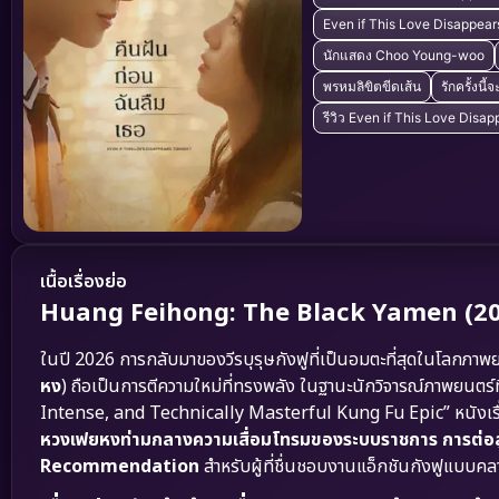
Even if This Love Disappears 
นักแสดง Choo Young-woo
พรหมลิขิตขีดเส้น
รักครั้งนี
รีวิว Even if This Love Disap
เนื้อเรื่องย่อ
Huang Feihong: The Black Yamen (202
ในปี 2026 การกลับมาของวีรบุรุษกังฟูที่เป็นอมตะที่สุดในโลกภาพ
หง
) ถือเป็นการตีความใหม่ที่ทรงพลัง ในฐานะนักวิจารณ์ภาพยนตร์ท
Intense, and Technically Masterful Kung Fu Epic” หนังเรื่องนี
หวงเฟยหงท่ามกลางความเสื่อมโทรมของระบบราชการ การต่อสู้เพื่อ
Recommendation
สำหรับผู้ที่ชื่นชอบงานแอ็กชันกังฟูแบบคล