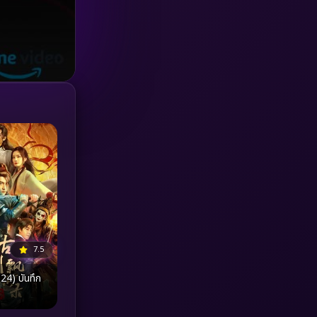
Investigation
(33)
iQIYI
(18)
Kids
(16)
LGBTQ
(5)
Love
(25)
Martial
(6)
Martial Arts
(36)
7.5
marvel
(2)
24) บันทึก
Melodrama
(6)
Military
(7)