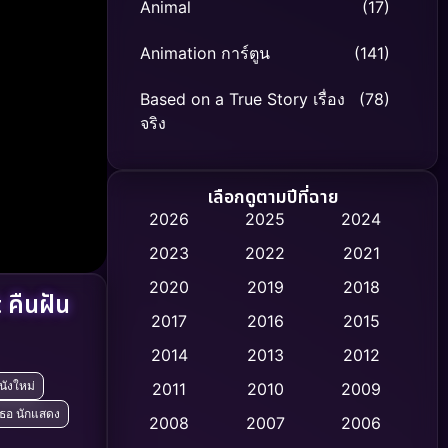
Animal
(17)
Animation การ์ตูน
(141)
Based on a True Story เรื่อง
(78)
จริง
Based on Novel
(8)
เลือกดูตามปีที่ฉาย
Biography ชีวิตจริง
(74)
2026
2025
2024
2023
2022
2021
Black Comedy
(306)
2020
2019
2018
คืนฝัน
Classic หนังคลาสสิก
(47)
2017
2016
2015
Comedy ตลก
(436)
2014
2013
2012
นังใหม่
2011
2010
2009
Coming-of-age ชีวิตวัยรุ่น
(62)
เธอ นักแสดง
2008
2007
2006
Crime อาชญากรรม
(513)