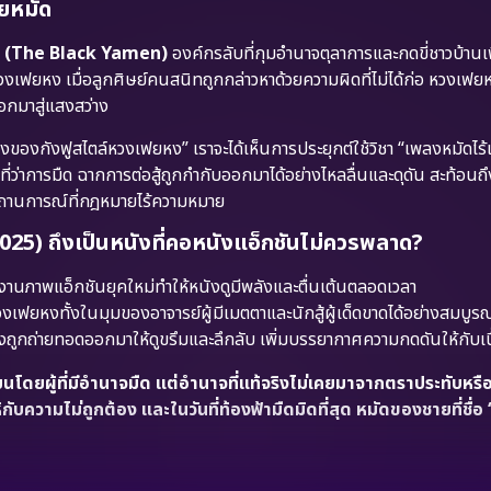
วยหมัด
ืด” (The Black Yamen)
องค์กรลับที่กุมอำนาจตุลาการและกดขี่ชาวบ้านเ
เฟยหง เมื่อลูกศิษย์คนสนิทถูกกล่าวหาด้วยความผิดที่ไม่ได้ก่อ หวงเฟยห
ออกมาสู่แสงสว่าง
ของกังฟูสไตล์หวงเฟยหง” เราจะได้เห็นการประยุกต์ใช้วิชา “เพลงหมัดไร้
ว่าการมืด ฉากการต่อสู้ถูกกำกับออกมาได้อย่างไหลลื่นและดุดัน สะท้อนถ
 ในสถานการณ์ที่กฎหมายไร้ความหมาย
 ถึงเป็นหนังที่คอหนังแอ็กชันไม่ควรพลาด?
นภาพแอ็กชันยุคใหม่ทำให้หนังดูมีพลังและตื่นเต้นตลอดเวลา
ยหงทั้งในมุมของอาจารย์ผู้มีเมตตาและนักสู้ผู้เด็ดขาดได้อย่างสมบูร
ถูกถ่ายทอดออกมาให้ดูขรึมและลึกลับ เพิ่มบรรยากาศความกดดันให้กับเนื้
นโดยผู้ที่มีอำนาจมืด แต่อำนาจที่แท้จริงไม่เคยมาจากตราประทับหรื
ความไม่ถูกต้อง และในวันที่ท้องฟ้ามืดมิดที่สุด หมัดของชายที่ชื่อ 