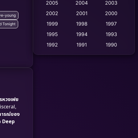
2005
2004
2003
Cult Film
2002
2001
2000
(4)
Hye-young
1999
1998
1997
ld Tonight
Culture
(9)
1995
1994
1993
Dance เต้น
(10)
1992
1991
1990
1989
1988
1986
Detective สืบสวน
(59)
1985
1983
1982
Detective สืบสวน
(73)
1981
1978
1974
Disaster
(13)
1971
1962
Disney+
(5)
การหวงเฟย
isceral,
Documentary สารคดี
(93)
การณ์ของ
ือ
Deep
Drama ดราม่า
(1,460)