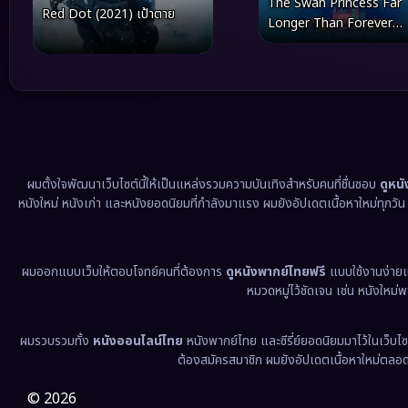
The Swan Princess Far
Red Dot (2021) เป้าตาย
Longer Than Forever
(2023) เจ้าหญิงหงส์ขาว ต
ตราบนานชั่วกัลปาวสาน
ผมตั้งใจพัฒนาเว็บไซต์นี้ให้เป็นแหล่งรวมความบันเทิงสำหรับคนที่ชื่นชอบ
ดูหน
หนังใหม่ หนังเก่า และหนังยอดนิยมที่กำลังมาแรง ผมยังอัปเดตเนื้อหาใหม่ทุกวั
ผมออกแบบเว็บให้ตอบโจทย์คนที่ต้องการ
ดูหนังพากย์ไทยฟรี
แบบใช้งานง่าย
หมวดหมู่ไว้ชัดเจน เช่น หนังใหม่
ผมรวบรวมทั้ง
หนังออนไลน์ไทย
หนังพากย์ไทย และซีรี่ย์ยอดนิยมมาไว้ในเว็บไซ
ต้องสมัครสมาชิก ผมยังอัปเดตเนื้อหาใหม่ตลอด 24
© 2026