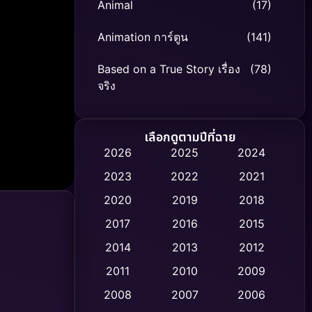
Animal
(17)
Animation การ์ตูน
(141)
Based on a True Story เรื่อง
(78)
จริง
Based on Novel
(8)
เลือกดูตามปีที่ฉาย
Biography ชีวิตจริง
(74)
2026
2025
2024
2023
2022
2021
Black Comedy
(306)
2020
2019
2018
Classic หนังคลาสสิก
(47)
2017
2016
2015
Comedy ตลก
(436)
2014
2013
2012
2011
2010
2009
Coming-of-age ชีวิตวัยรุ่น
(62)
2008
2007
2006
Crime อาชญากรรม
(513)