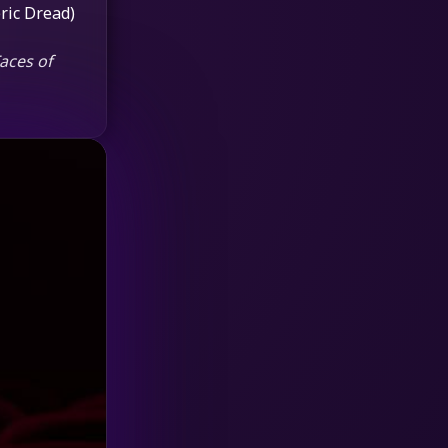
eric Dread)
HBO GO
(6)
aces of
HBO Max
(3)
Healing
(15)
Heist
(26)
Historical
(7)
History ประวัติศาสตร์
(54)
Holiday
(3)
Horror สยองขวัญ
(385)
Human
(49)
Inspirational แรงบันดาลใจ
(157)