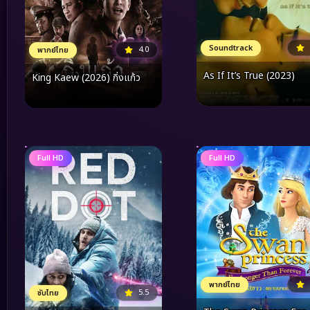
Soundtrack
4.0
พากย์ไทย
As If It’s True (2023)
King Kaew (2026) กิ่งแก้ว
Full HD
Full HD
พากย์ไทย
5.5
ซับไทย