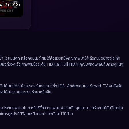
Political การเมือง
(41)
ูล 2 (2018)
Prime Video
(20)
Psychological จิตวิทยา
(908)
Rescue กู้ภัย
(12)
Revenge
(37)
 โรแมนติก หรือคอมเมดี้ ผมได้คัดสรรหนังคุณภาพมาให้เลือกชมอย่างจุใจ ทั้ง
ีมมิ่งที่รวดเร็ว ภาพคมชัดระดับ HD และ Full HD ให้คุณเพลิดเพลินกับการดูหนัง
Road Trip
(8)
Romance โรแมนติก
(352)
ังได้แบบต่อเนื่อง รองรับทุกระบบทั้ง iOS, Android และ Smart TV ผมยังจัด
นหาได้สะดวกและรวดเร็วมากยิ่งขึ้น
Romantic
(140)
งต่างประเทศพากย์ไทย หรือซีรี่ย์จากแพลตฟอร์มดัง คุณสามารถรับชมได้ทันทีโดยไม่
Romantic Comedy
(172)
ารดูหนังที่ดีที่สุดเหมือนยกโรงหนังมาไว้ที่บ้าน
Satire
(12)