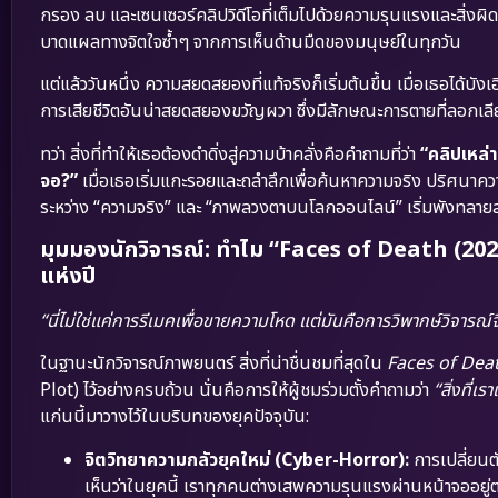
กรอง ลบ และเซนเซอร์คลิปวิดีโอที่เต็มไปด้วยความรุนแรงและสิ่ง
บาดแผลทางจิตใจซ้ำๆ จากการเห็นด้านมืดของมนุษย์ในทุกวัน
แต่แล้ววันหนึ่ง ความสยดสยองที่แท้จริงก็เริ่มต้นขึ้น เมื่อเธอได้บ
การเสียชีวิตอันน่าสยดสยองขวัญผวา ซึ่งมีลักษณะการตายที่ลอ
ทว่า สิ่งที่ทำให้เธอต้องดำดิ่งสู่ความบ้าคลั่งคือคำถามที่ว่า
“คลิปเหล่า
จอ?”
เมื่อเธอเริ่มแกะรอยและถลำลึกเพื่อค้นหาความจริง ปริศนาควา
ระหว่าง “ความจริง” และ “ภาพลวงตาบนโลกออนไลน์” เริ่มพังทลายลง
มุมมองนักวิจารณ์: ทำไม “Faces of Death (202
แห่งปี
“นี่ไม่ใช่แค่การรีเมคเพื่อขายความโหด แต่มันคือการวิพากษ์วิจารณ
ในฐานะนักวิจารณ์ภาพยนตร์ สิ่งที่น่าชื่นชมที่สุดใน
Faces of Dea
Plot) ไว้อย่างครบถ้วน นั่นคือการให้ผู้ชมร่วมตั้งคำถามว่า
“สิ่งที่
แก่นนี้มาวางไว้ในบริบทของยุคปัจจุบัน:
จิตวิทยาความกลัวยุคใหม่ (Cyber-Horror):
การเปลี่ยนต
เห็นว่าในยุคนี้ เราทุกคนต่างเสพความรุนแรงผ่านหน้าจออยู่ต