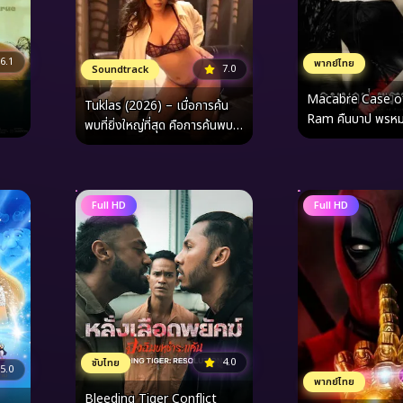
6.1
พากย์ไทย
7.0
Soundtrack
Macabre Case o
Tuklas (2026) – เมื่อการค้น
Ram คืนบาป พรหมพิราม
พบที่ยิ่งใหญ่ที่สุด คือการค้นพบ
(2003)
“ตัวตน” ที่สูญหายไป
Full HD
Full HD
4.0
ซับไทย
5.0
พากย์ไทย
Bleeding Tiger Conflict