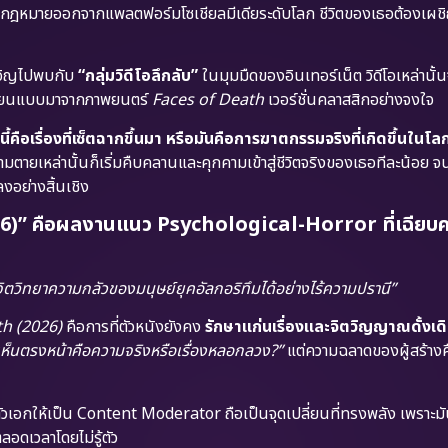
ผิดกฎหมายออกจากแพลตฟอร์มโซเชียลมีเดียระดับโลก ชีวิตของเธอต้องเผช
ังเอิญไปพบกับ
“กลุ่มวิดีโอลึกลับ”
ในมุมมืดของอินเทอร์เน็ต วิดีโอเหล่านั
กเลียนแบบมาจากภาพยนตร์
Faces of Death
เวอร์ชั่นคลาสสิกอย่างจงใจ
นี้คือเรื่องที่เซ็ตฉากขึ้นมา หรือมันคือการฆาตกรรมจริงที่เกิดขึ้นในโ
มตายเหล่านั้นก็เริ่มคืบคลานและคุกคามเข้าสู่ชีวิตจริงของเธอทีละน้อย จ
อย่างสิ้นเชิง
6)” คือผลงานแนว Psychological-Horror ที่เฉียบคม
์จิตวิทยาความกลัวของมนุษย์ยุคอัลกอริทึมได้อย่างไร้ความปรานี”
th (2026)
คือการที่ตัวหนังยังคง
รักษาแก่นเรื่องและจิตวิญญาณดั้งเด
เราเห็นตรงหน้าคือความจริงหรือเรื่องหลอกลวง?”
แต่ความฉลาดของผู้สร้าง
ัวเอกให้เป็น Content Moderator ถือเป็นจุดเปลี่ยนที่ทรงพลัง เพราะมั
ลอดเวลาโดยไม่รู้ตัว