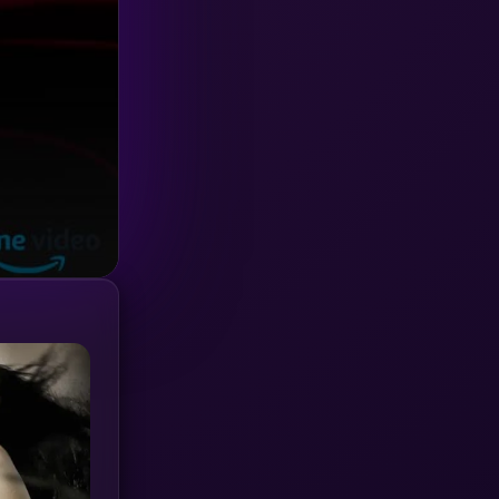
Investigation
(33)
iQIYI
(18)
Kids
(16)
LGBTQ
(5)
Love
(25)
Martial
(6)
Martial Arts
(36)
marvel
(2)
Melodrama
(6)
Military
(7)