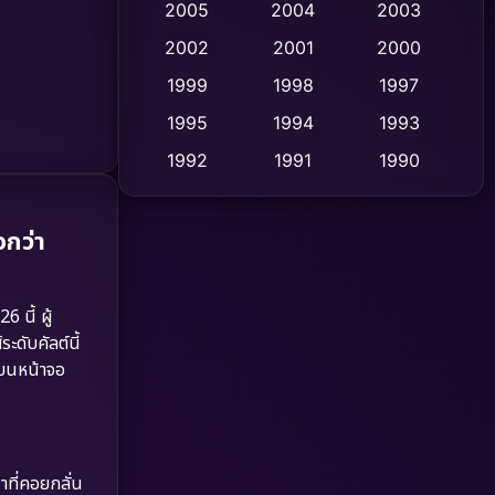
2005
2004
2003
Cult Film
2002
2001
2000
(4)
1999
1998
1997
Culture
(9)
1995
1994
1993
Dance เต้น
(10)
1992
1991
1990
1989
1988
1986
Detective สืบสวน
(59)
1985
1983
1982
กว่า
Detective สืบสวน
(73)
1981
1978
1974
Disaster
(13)
1971
1962
 นี้ ผู้
ะดับคัลต์นี้
Disney+
(5)
งบนหน้าจอ
Documentary สารคดี
(93)
Drama ดราม่า
(1,460)
าที่คอยกลั่น