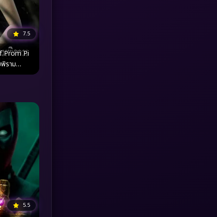
MONOMAX
(1)
7.5
Monster
(25)
f Prom Pi
Movie Collection
(3)
Musical เพลง
(64)
Mystery ลึกลับ
(371)
nature
(4)
Parody
(3)
Period ย้อนยุค
(95)
Political การเมือง
(20)
5.5