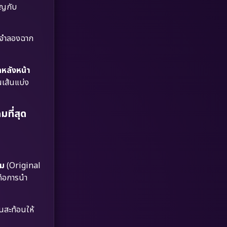
Dystopian
(17)
ิญกับ
Emotional
(61)
้นจำลองฉาก
Epic มหากาพย์
(218)
ลกหลังหน้า
Erotic
(36)
นเส้นแบ่ง
Family ครอบครัว
(363)
ที่สุด
Fantasy จินตนาการ
(326)
Fiction
(9)
ิม
(Original
Film
(57)
คือการนำ
Gothic
(3)
นสะท้อนให้
Grief
(7)