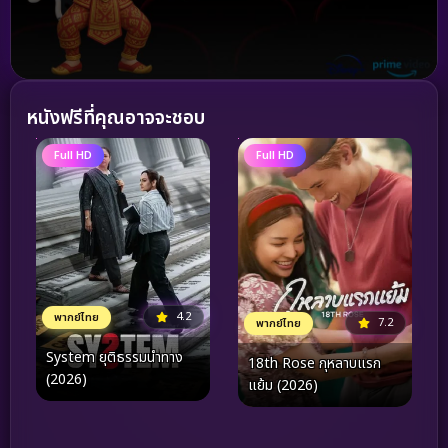
หนังฟรีที่คุณอาจจะชอบ
Full HD
Full HD
4.2
พากย์ไทย
7.2
พากย์ไทย
System ยุติธรรมนำทาง
18th Rose กุหลาบแรก
(2026)
แย้ม (2026)