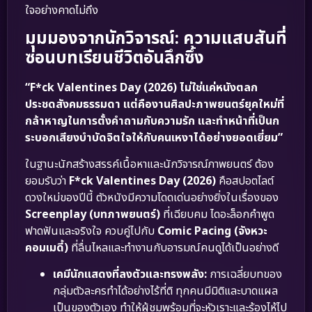
ใจอย่างคาดไม่ถึง
มุมมองจากนักวิจารณ์: ความแสบสันที่
ซ่อนบทเรียนชีวิตอันลึกซึ้ง
“F*ck Valentines Day (2026) ไม่ใช่แค่หนังตลก
ประชดสังคมธรรมดา แต่คืองานศิลปะภาพยนตร์ยุคใหม่ที่
กล้าหาญในการตั้งคำถามกับความรัก และทำหน้าที่เป็นก
ระบอกเสียงบำบัดจิตใจให้กับคนเหงาได้อย่างยอดเยี่ยม”
ในฐานะนักสร้างสรรค์เนื้อหาและนักวิจารณ์ภาพยนตร์ ต้อง
ยอมรับว่า
F*ck Valentines Day (2026)
คือสปอตไลต์
ดวงใหม่ของปีนี้ ตัวหนังมีความโดดเด่นอย่างยิ่งในเรื่องของ
Screenplay (บทภาพยนตร์)
ที่เฉียบคม ไดอะล็อกคำพูด
ฟาดฟันและจริงใจ ควบคู่ไปกับ
Comic Pacing (จังหวะ
คอมเมดี้)
ที่ลื่นไหลและทำงานกับอารมณ์คนดูได้เป็นอย่างดี
เคมีนักแสดงที่ลงตัวและทรงพลัง:
การเฉลี่ยบทของ
กลุ่มตัวละครทำได้อย่างไร้ที่ติ ทุกคนมีมิติและบาดแผล
เป็นของตัวเอง ทำให้ผู้ชมพร้อมที่จะหัวเราะและร้องไห้ไป