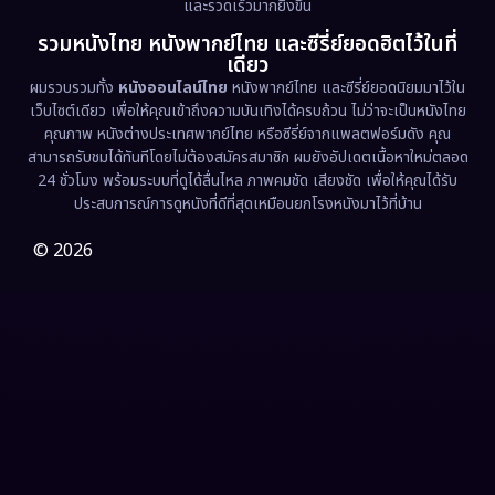
และรวดเร็วมากยิ่งขึ้น
รวมหนังไทย หนังพากย์ไทย และซีรี่ย์ยอดฮิตไว้ในที่
Family ครอบครัว
(369)
เดียว
ผมรวบรวมทั้ง
หนังออนไลน์ไทย
หนังพากย์ไทย และซีรี่ย์ยอดนิยมมาไว้ใน
Fantasy จินตนาการ
(331)
เว็บไซต์เดียว เพื่อให้คุณเข้าถึงความบันเทิงได้ครบถ้วน ไม่ว่าจะเป็นหนังไทย
คุณภาพ หนังต่างประเทศพากย์ไทย หรือซีรี่ย์จากแพลตฟอร์มดัง คุณ
Fiction
(9)
สามารถรับชมได้ทันทีโดยไม่ต้องสมัครสมาชิก ผมยังอัปเดตเนื้อหาใหม่ตลอด
24 ชั่วโมง พร้อมระบบที่ดูได้ลื่นไหล ภาพคมชัด เสียงชัด เพื่อให้คุณได้รับ
Film
(57)
ประสบการณ์การดูหนังที่ดีที่สุดเหมือนยกโรงหนังมาไว้ที่บ้าน
Gothic
(3)
© 2026
Grief
(7)
HBO GO
(6)
HBO Max
(3)
Healing
(15)