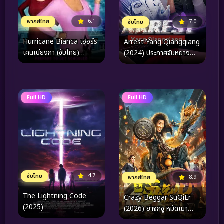
6.1
พากย์ไทย
7.0
ซับไทย
Hurricane Bianca เฮอร์ริ
Arrest Yang Qiangqiang
เคนเบียงกา (ซับไทย)
(2024) ประกาศจับหยาง
(2016)
เชียงเชียง
Full HD
Full HD
4.7
ซับไทย
8.9
พากย์ไทย
The Lightning Code
Crazy Beggar SuQiEr
(2025)
(2026) ยาจกซู หมัดเมา
สะท้านฟ้า