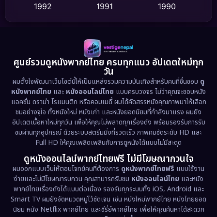
1992
1991
1990
Detective สืบสวน
(75)
1989
1988
1986
Detective สืบสวน
(60)
1985
1983
1982
1981
1978
1974
Disaster
(13)
ศูนย์รวมดูหนังพากย์ไทย ครบทุกแนว อัปเดตใหม่ทุก
วัน
1971
1962
Disney+
(5)
ผมตั้งใจพัฒนาเว็บไซต์นี้ให้เป็นแหล่งรวมความบันเทิงสำหรับคนที่ชื่นชอบ
ดู
หนังพากย์ไทย
และ
หนังออนไลน์ไทย
แบบครบวงจร ไม่ว่าคุณจะชอบหนัง
Documentary สารคดี
(93)
แอคชั่น ดราม่า โรแมนติก หรือคอมเมดี้ ผมได้คัดสรรหนังคุณภาพมาให้เลือก
ชมอย่างจุใจ ทั้งหนังใหม่ หนังเก่า และหนังยอดนิยมที่กำลังมาแรง ผมยัง
อัปเดตเนื้อหาใหม่ทุกวัน เพื่อให้คุณไม่พลาดทุกเรื่องดัง พร้อมรองรับการรับ
Drama ดราม่า
(1,486)
ชมผ่านทุกอุปกรณ์ ด้วยระบบสตรีมมิ่งที่รวดเร็ว ภาพคมชัดระดับ HD และ
Full HD ให้คุณเพลิดเพลินกับการดูหนังได้แบบไม่มีสะดุด
Dystopian
(17)
ดูหนังออนไลน์พากย์ไทยฟรี ไม่มีโฆษณากวนใจ
Emotional
(61)
ผมออกแบบเว็บให้ตอบโจทย์คนที่ต้องการ
ดูหนังพากย์ไทยฟรี
แบบใช้งาน
ง่ายและไม่มีโฆษณารบกวน คุณสามารถรับชม
หนังออนไลน์ไทย
และหนัง
พากย์ไทยเรื่องดังได้แบบต่อเนื่อง รองรับทุกระบบทั้ง iOS, Android และ
Epic มหากาพย์
(221)
Smart TV ผมยังจัดหมวดหมู่ไว้ชัดเจน เช่น หนังใหม่พากย์ไทย หนังไทยยอด
นิยม หนัง Netflix พากย์ไทย และซีรี่ย์พากย์ไทย เพื่อให้คุณค้นหาได้สะดวก
Erotic
(36)