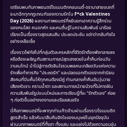
เตรียมพบกับภาพยนตร์โรแมนติกคอมเมดี้-ดรามาสายขบถที่
จะมาฉีกทุกกฎเกณฑ์ของความรักใน
F*ck Valentines
Day (2026)
ผลงานภาพยนตร์ที่หยิบยกเอาความรู้สึกร่วม
ของคนโสด คนอกหัก และคนตื่นรู้ในความสัมพันธ์ มาร้อย
เรียงเป็นเรื่องราวสุดแสบสัน ประชดประชัน แต่ทว่ากลับทัชใจ
อย่างเหลือเชื่อ
เรื่องราวโฟกัสไปที่กลุ่มตัวละครหลักที่ชีวิตรักต้องพังทลายลง
หรือต้องเผชิญกับสถานการณ์สุดเฮงซวยในค่ำคืนก่อนวัน
วาเลนไทน์ นำไปสู่การตัดสินใจรวมพลคนเกลียดวันแห่งความ
รักเพื่อทำภารกิจ “ประชดรัก” และปลดแอกตัวเองจากค่านิยม
สังคมที่บีบคั้นให้ทุกคนต้องมีคู่ ท่ามกลางค่ำคืนอันวุ่นวาย
เสียงหัวเราะ คราบน้ำตา และสถานการณ์วายป่วงที่ไม่คาดฝัน
ความสัมพันธ์รูปแบบใหม่และการเรียนรู้ที่จะ “รักตัวเอง” ค่อย
ๆ ก่อตัวขึ้นอย่างงดงามและเรียลสมจริง
นี่คือภาพยนตร์ที่จะพาทุกท่านก้าวข้ามผ่านเรื่องราวโรแมนติก
สูตรสำเร็จ แล้วหันมาสืบค้นจิตใจของมนุษย์ในยุคปัจจุบัน
ผ่านบทภาพยนตร์ที่ทั้งฮา ทั้งแสบ และแฝงไปด้วยความอบอุ่น