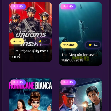
Full HD
Full HD
9.5
ซับไทย
6.2
พากย์ไทย
Pursuit (2023) ปฏิบัติการ
The Meg เม็ก โคตรหลาม
ล่าระห่ำ
พันล้านปี (2018)
Full HD
Full HD