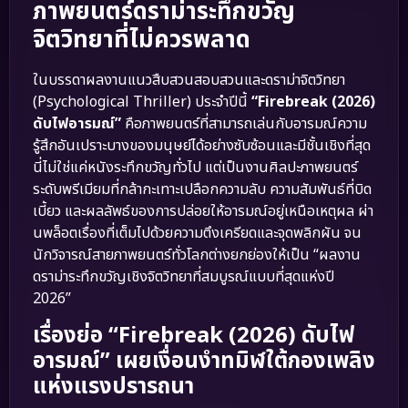
ภาพยนตร์ดราม่าระทึกขวัญ
จิตวิทยาที่ไม่ควรพลาด
ในบรรดาผลงานแนวสืบสวนสอบสวนและดราม่าจิตวิทยา
(Psychological Thriller) ประจำปีนี้
“Firebreak (2026)
ดับไฟอารมณ์”
คือภาพยนตร์ที่สามารถเล่นกับอารมณ์ความ
รู้สึกอันเปราะบางของมนุษย์ได้อย่างซับซ้อนและมีชั้นเชิงที่สุด
นี่ไม่ใช่แค่หนังระทึกขวัญทั่วไป แต่เป็นงานศิลปะภาพยนตร์
ระดับพรีเมียมที่กล้ากะเทาะเปลือกความลับ ความสัมพันธ์ที่บิด
เบี้ยว และผลลัพธ์ของการปล่อยให้อารมณ์อยู่เหนือเหตุผล ผ่า
นพล็อตเรื่องที่เต็มไปด้วยความตึงเครียดและจุดพลิกผัน จน
นักวิจารณ์สายภาพยนตร์ทั่วโลกต่างยกย่องให้เป็น “ผลงาน
ดราม่าระทึกขวัญเชิงจิตวิทยาที่สมบูรณ์แบบที่สุดแห่งปี
2026”
เรื่องย่อ “Firebreak (2026) ดับไฟ
อารมณ์” เผยเงื่อนงำทมิฬใต้กองเพลิง
แห่งแรงปรารถนา