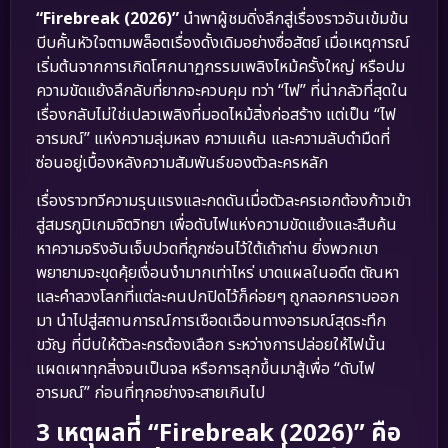
“Firebreak (2026)”
นำพาผู้ชมดิ่งลึกสู่เรื่องราวอันเข้มข้น
บีบคั้นหัวใจตามพล็อตเรื่องดั้งเดิมอย่างซื่อสัตย์ เมื่อเหตุการณ์
เริ่มต้นจากการเกิดโศกนาฏกรรมเพลิงไหม้ครั้งใหญ่ หรือปม
ความขัดแย้งลึกลับที่ยากจะควบคุม ทว่า “ไฟ” ที่น่ากลัวที่สุดใน
เรื่องกลับไม่ใช่เปลวเพลิงที่มอดไหม้สิ่งก่อสร้าง แต่เป็น “ไฟ
อารมณ์” แห่งความลุ่มหลง ความแค้น และความลับดำมืดที่
ซ่อนอยู่เบื้องหลังความสัมพันธ์ของตัวละครหลัก
เรื่องราวทวีความรุนแรงและกดดันเมื่อตัวละครเอกต้องก้าวเข้า
สู่สมรภูมิเกมจิตวิทยา เพื่อดับไฟแห่งความขัดแย้งและสืบค้น
หาความจริงอันเจ็บปวดที่ถูกซ่อนไว้ใต้เถ้าถ่าน ยิ่งพวกเขา
พยายามจะขุดคุ้ยเงื่อนงำมากเท่าไหร่ บาดแผลในอดีต ตัณหา
และคำลวงโลกที่แต่ละคนปกปิดไว้ก็ค่อยๆ ถูกลอกคราบออก
มา นำไปสู่สถานการณ์การเชือดเฉือนทางอารมณ์สุดระทึก
ขวัญ ที่บีบให้ตัวละครต้องเลือก ระหว่างการปล่อยให้ไฟนั้น
แผดเผาทุกสิ่งจนเป็นจล หรือการลุกขึ้นมาสู้เพื่อ “ดับไฟ
อารมณ์” ก่อนที่ทุกอย่างจะสายเกินไป
3 เหตุผลที่ “Firebreak (2026)” คือ