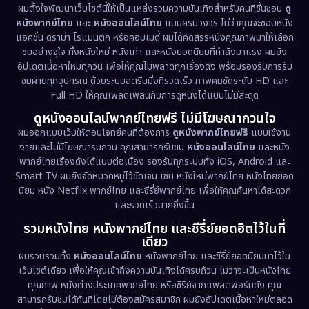
Disney+
(5)
ผมตั้งใจพัฒนาเว็บไซต์นี้ให้เป็นแหล่งรวมความบันเทิงสำหรับคนที่ชื่นชอบ
ดู
หนังพากย์ไทย
และ
หนังออนไลน์ไทย
แบบครบวงจร ไม่ว่าคุณจะชอบหนัง
Documentary สารคดี
(93)
แอคชั่น ดราม่า โรแมนติก หรือคอมเมดี้ ผมได้คัดสรรหนังคุณภาพมาให้เลือก
ชมอย่างจุใจ ทั้งหนังใหม่ หนังเก่า และหนังยอดนิยมที่กำลังมาแรง ผมยัง
อัปเดตเนื้อหาใหม่ทุกวัน เพื่อให้คุณไม่พลาดทุกเรื่องดัง พร้อมรองรับการรับ
Drama ดราม่า
(1,460)
ชมผ่านทุกอุปกรณ์ ด้วยระบบสตรีมมิ่งที่รวดเร็ว ภาพคมชัดระดับ HD และ
Full HD ให้คุณเพลิดเพลินกับการดูหนังได้แบบไม่มีสะดุด
Dystopian
(17)
ดูหนังออนไลน์พากย์ไทยฟรี ไม่มีโฆษณากวนใจ
Emotional
(61)
ผมออกแบบเว็บให้ตอบโจทย์คนที่ต้องการ
ดูหนังพากย์ไทยฟรี
แบบใช้งาน
ง่ายและไม่มีโฆษณารบกวน คุณสามารถรับชม
หนังออนไลน์ไทย
และหนัง
พากย์ไทยเรื่องดังได้แบบต่อเนื่อง รองรับทุกระบบทั้ง iOS, Android และ
Epic มหากาพย์
(218)
Smart TV ผมยังจัดหมวดหมู่ไว้ชัดเจน เช่น หนังใหม่พากย์ไทย หนังไทยยอด
นิยม หนัง Netflix พากย์ไทย และซีรี่ย์พากย์ไทย เพื่อให้คุณค้นหาได้สะดวก
Erotic
(36)
และรวดเร็วมากยิ่งขึ้น
รวมหนังไทย หนังพากย์ไทย และซีรี่ย์ยอดฮิตไว้ในที่
Family ครอบครัว
(363)
เดียว
ผมรวบรวมทั้ง
หนังออนไลน์ไทย
หนังพากย์ไทย และซีรี่ย์ยอดนิยมมาไว้ใน
Fantasy จินตนาการ
(326)
เว็บไซต์เดียว เพื่อให้คุณเข้าถึงความบันเทิงได้ครบถ้วน ไม่ว่าจะเป็นหนังไทย
คุณภาพ หนังต่างประเทศพากย์ไทย หรือซีรี่ย์จากแพลตฟอร์มดัง คุณ
Fiction
(9)
สามารถรับชมได้ทันทีโดยไม่ต้องสมัครสมาชิก ผมยังอัปเดตเนื้อหาใหม่ตลอด