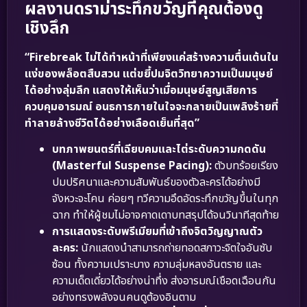
ผลงานดราม่าระทึกขวัญที่คุณต้องดู
เชิงลึก
“Firebreak ไม่ได้ทำหน้าที่เพียงแค่สร้างความตื่นเต้นใน
แง่ของพล็อตสืบสวน แต่ขยี้ปมจิตวิทยาความเป็นมนุษย์
ได้อย่างลุ่มลึก แสดงให้เห็นว่าเมื่อมนุษย์สูญเสียการ
ควบคุมอารมณ์ อนธการภายในใจจะกลายเป็นเพลิงร้ายที่
ทำลายล้างชีวิตได้อย่างเลือดเย็นที่สุด”
บทภาพยนตร์ที่เฉียบคมและไต่ระดับความกดดัน
(Masterful Suspense Pacing):
ตัวบทร้อยเรียง
ปมปริศนาและความสัมพันธ์ของตัวละครได้อย่างมี
จังหวะจะโคน ค่อยๆ ทวีความอึดอัดระทึกขวัญขึ้นในทุก
ฉาก ทำให้ผู้ชมไม่อาจคาดเดาบทสรุปได้จนวินาทีสุดท้าย
การแสดงระดับพรีเมียมที่เข้าถึงจิตวิญญาณตัว
ละคร:
นักแสดงนำสามารถถ่ายทอดสภาวะจิตใจอันซับ
ซ้อน ทั้งความเปราะบาง ความลุ่มหลงอันตราย และ
ความเด็ดเดี่ยวได้อย่างน่าทึ่ง ส่งอารมณ์เชือดเฉือนกัน
อย่างทรงพลังจนคนดูต้องอินตาม