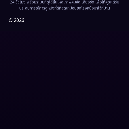
24 ชั่วโมง พร้อมระบบที่ดูได้ลื่นไหล ภาพคมชัด เสียงชัด เพื่อให้คุณได้รับ
Film
(57)
ประสบการณ์การดูหนังที่ดีที่สุดเหมือนยกโรงหนังมาไว้ที่บ้าน
Gothic
(3)
© 2026
Grief
(7)
HBO GO
(6)
HBO Max
(3)
Healing
(15)
Heist
(26)
Historical
(7)
History ประวัติศาสตร์
(54)
Holiday
(3)