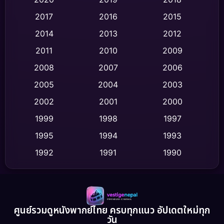
2017
2016
2015
Comedy ตลก
(436)
2014
2013
2012
Coming-of-age ชีวิตวัยรุ่น
(62)
2011
2010
2009
Crime อาชญากรรม
(513)
2008
2007
2006
2005
2004
2003
Cult Film
(4)
2002
2001
2000
Culture
(9)
1999
1998
1997
Dance เต้น
1995
1994
1993
(10)
1992
1991
1990
Detective สืบสวน
(59)
1989
1988
1986
Detective สืบสวน
(73)
1985
1983
1982
1981
1978
1974
Disaster
(13)
ศูนย์รวมดูหนังพากย์ไทย ครบทุกแนว อัปเดตใหม่ทุก
วัน
1971
1962