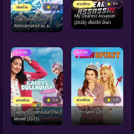
8.0
พากย์ไทย
6.0
เสียงโรง
My Dearest Assassin
That Time I Got
(2026) เลือดรัก นักฆ่า
Reincarnated as a
Slime the Movie Tears
of the Azure Sea เกิดใหม่
ทั้งทีก็เป็นสไลม์ไปซะแล้ว
เดอะมูฟวี่ ภาคน้ำตาแห่งห้วง
Full HD
Full HD
ทะเลคราม (2026)
5.4
พากย์ไทย
5.4
พากย์ไทย
Teen Spirit (2011)
Gabby’s Dollhouse The
Movie (2025)