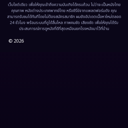
เว็บไซต์เดียว เพื่อให้คุณเข้าถึงความบันเทิงได้ครบถ้วน ไม่ว่าจะเป็นหนังไทย
คุณภาพ หนังต่างประเทศพากย์ไทย หรือซีรี่ย์จากแพลตฟอร์มดัง คุณ
Fiction
(9)
สามารถรับชมได้ทันทีโดยไม่ต้องสมัครสมาชิก ผมยังอัปเดตเนื้อหาใหม่ตลอด
24 ชั่วโมง พร้อมระบบที่ดูได้ลื่นไหล ภาพคมชัด เสียงชัด เพื่อให้คุณได้รับ
Film
(57)
ประสบการณ์การดูหนังที่ดีที่สุดเหมือนยกโรงหนังมาไว้ที่บ้าน
Gothic
(3)
© 2026
Grief
(7)
HBO GO
(6)
HBO Max
(3)
Healing
(15)
Heist
(26)
Historical
(7)