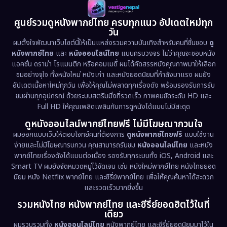
1981
1978
1974
Disaster
(13)
ศูนย์รวมดูหนังพากย์ไทย ครบทุกแนว อัปเดตใหม่ทุก
วัน
1971
1962
Disney+
(5)
ผมตั้งใจพัฒนาเว็บไซต์นี้ให้เป็นแหล่งรวมความบันเทิงสำหรับคนที่ชื่นชอบ
ดู
หนังพากย์ไทย
และ
หนังออนไลน์ไทย
แบบครบวงจร ไม่ว่าคุณจะชอบหนัง
Documentary สารคดี
(94)
แอคชั่น ดราม่า โรแมนติก หรือคอมเมดี้ ผมได้คัดสรรหนังคุณภาพมาให้เลือก
ชมอย่างจุใจ ทั้งหนังใหม่ หนังเก่า และหนังยอดนิยมที่กำลังมาแรง ผมยัง
อัปเดตเนื้อหาใหม่ทุกวัน เพื่อให้คุณไม่พลาดทุกเรื่องดัง พร้อมรองรับการรับ
Drama ดราม่า
(1,495)
ชมผ่านทุกอุปกรณ์ ด้วยระบบสตรีมมิ่งที่รวดเร็ว ภาพคมชัดระดับ HD และ
Full HD ให้คุณเพลิดเพลินกับการดูหนังได้แบบไม่มีสะดุด
Dystopian
(17)
ดูหนังออนไลน์พากย์ไทยฟรี ไม่มีโฆษณากวนใจ
Emotional
(61)
ผมออกแบบเว็บให้ตอบโจทย์คนที่ต้องการ
ดูหนังพากย์ไทยฟรี
แบบใช้งาน
ง่ายและไม่มีโฆษณารบกวน คุณสามารถรับชม
หนังออนไลน์ไทย
และหนัง
พากย์ไทยเรื่องดังได้แบบต่อเนื่อง รองรับทุกระบบทั้ง iOS, Android และ
Epic มหากาพย์
(222)
Smart TV ผมยังจัดหมวดหมู่ไว้ชัดเจน เช่น หนังใหม่พากย์ไทย หนังไทยยอด
นิยม หนัง Netflix พากย์ไทย และซีรี่ย์พากย์ไทย เพื่อให้คุณค้นหาได้สะดวก
Erotic
(36)
และรวดเร็วมากยิ่งขึ้น
รวมหนังไทย หนังพากย์ไทย และซีรี่ย์ยอดฮิตไว้ในที่
Family ครอบครัว
(372)
เดียว
ผมรวบรวมทั้ง
หนังออนไลน์ไทย
หนังพากย์ไทย และซีรี่ย์ยอดนิยมมาไว้ใน
Fantasy จินตนาการ
(334)