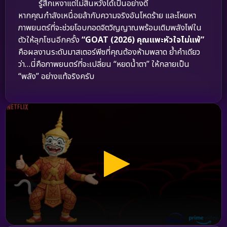
รู้สึกเหงาแต่ไม่สิ้นหวังได้เป็นอย่างดี
หากคุณกำลังเหนื่อยล้ากับความจริงอันโหดร้าย และโหยหา
ภาพยนตร์ที่จะช่วยโอบกอดจิตวิญญาณพร้อมเติมพลังไฟใน
ตัวให้ลุกโชนอีกครั้ง
“GOAT (2026) คุณแพะหัวใจไม่แพ้”
คือผลงานระดับมาสเตอร์พีซที่คุณต้องห้ามพลาด ย้ำคำเดียว
ว่า…นี่คือภาพยนตร์ที่จะเปลี่ยน “หยดน้ำตา” ให้กลายเป็น
“พลัง” อย่างแท้จริงครับ