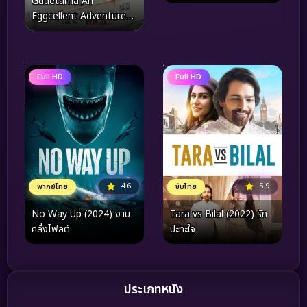
Gudetama An
Eggcellent Adventure
(2022) กุเดทามะ ไข่ขี้เกียจ
ผจญภัย
Full HD
Full HD
4.6
5.9
พากย์ไทย
ซับไทย
No Way Up (2024) งาบ
Tara vs Bilal (2022) รัก
คลั่งไฟลต์
ปะทะใจ
ประเภทหนัง