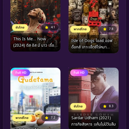
4.1
ซับไทย
7.8
พากย์ไทย
This Is Me… Now
Isle of Dogs ไอลย์ ออฟ
(2024) ดิส อิส มี นาว เรื่อง
ด็อกส์ เกาะเซ็ตซีโร่หมา
ราวความรัก
(2018)
Full HD
Full HD
8.3
ซับไทย
Sardar Udham (2021)
7.2
พากย์ไทย
ภารกิจสังหาร แค้นไม่มีวันลืม