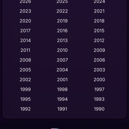
2026
2025
2024
Black Comedy
(320)
2023
2022
2021
Classic หนังคลาสสิก
(47)
2020
2019
2018
2017
2016
2015
Comedy ตลก
(450)
2014
2013
2012
Coming-of-age ชีวิตวัยรุ่น
(63)
2011
2010
2009
Crime อาชญากรรม
(525)
2008
2007
2006
2005
2004
2003
Cult Film
(4)
2002
2001
2000
Culture
(9)
1999
1998
1997
Dance เต้น
1995
1994
1993
(10)
1992
1991
1990
Detective สืบสวน
(62)
1989
1988
1986
Detective สืบสวน
(75)
1985
1983
1982