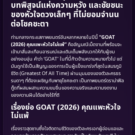
บทพิสูจน์แห่งความหวัง และชัยชนะ
ของหัวใจดวงเล็กๆ ที่ไม่ยอมจำนน
ต่อโชคชะตา
ท่ามกลางกระแสภาพยนตร์อันหลากหลายในปีนี้
“GOAT
(2026) คุณแพะหัวใจไม่แพ้”
คืออัญมณีเม็ดงามที่พร้อมจะ
เข้ามาสั่นสะเทือนอารมณ์และเติมเต็มพลังบวกให้กับผู้ชม
อย่างอบอุ่น คำว่า ‘GOAT’ ในที่นี้ก้าวข้ามความหมายทั่วไป แต่
มันถูกใช้เป็นสัญญะของการเป็นผู้แข็งแกร่งที่สุดในสมรภูมิ
ชีวิต (Greatest Of All Time) ผ่านมุมมองของตัวละครธร
รมดาๆ ที่ต้องเผชิญกับพายุโชคชะตา เป็นภาพยนตร์ดราม่าฟีล
กู๊ดที่ผสมผสานความขมขื่นของความจริงและความงดงาม
ของความฝันได้อย่างไร้ที่ติ
เรื่องย่อ GOAT (2026) คุณแพะหัวใจ
ไม่แพ้
เรื่องราวสุดซาบซึ้งใจติดตามชีวิตของตัวละครเอกผู้อ่อนแอและ