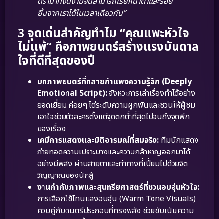
ดราม่าที่งดงามจนสามารถเรียกน้ำตาและรอย
ยิ้มจากเราได้ในเวลาเดียวกัน”
3 จุดเด่นสำคัญทำไม “คุณแพะหัวใจ
ไม่แพ้” คือภาพยนตร์สร้างแรงบันดาล
ใจที่ดีที่สุดของปี
บทภาพยนตร์ที่ทลายกำแพงความรู้สึก (Deeply
Emotional Script):
จังหวะการเล่าเรื่องทำได้อย่าง
ยอดเยี่ยม ค่อยๆ ไต่ระดับความผูกพันและชวนให้ผู้ชม
เอาใจช่วยตัวละครตั้งแต่จุดตกต่ำที่สุดไปจนถึงจุดพีก
ของเรื่อง
เคมีการแสดงและมิติอารมณ์ที่สมจริง:
ทีมนักแสดง
ถ่ายทอดความเปราะบางและความกล้าหาญออกมาได้
อย่างมีพลัง ผ่านสายตาและท่าทางที่เปี่ยมไปด้วยจิต
วิญญาณของนักสู้
งานกำกับภาพและสุนทรียศาสตร์ที่ชวนอบอุ่นหัวใจ:
การเลือกใช้โทนแสงอบอุ่น (Warm Tone Visuals)
ควบคู่กับดนตรีประกอบที่ทรงพลัง ช่วยขับเน้นความ