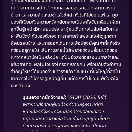
ถูกมองข้ามจากสังคมเสมอมา ราวกับเป็น “แพะรับบาป” ใน
ทุกๆ สถานการณ์ ทว่าท่ามกลางอุปสรรคขวากหนาม คราบ
น้ำตา และความล้มเหลวซ้ำแล้วซ้ำเล่า หัวใจที่ไม่ยอมแพ้และมุม
มองที่เปี่ยมด้วยความหวังกลับกลายเป็นพลังขับเคลื่อนให้เขา
ลุกขึ้นสู้ใหม่ ตัวภาพยนตร์จะพาผู้ชมเดินทางไปสัมผัสกับการ
ฝ่าฟันขีดจำกัดของตัวเอง การทลายกำแพงแห่งคำดูถูกจาก
ผู้คนรอบข้าง และการออกเดินทางเพื่อพิสูจน์คุณค่าที่แท้จริง
ที่ซ่อนอยู่ภายใน เส้นทางสายนี้ไม่เพียงแต่จะเปลี่ยนชีวิตของ
เขาจากหน้ามือเป็นหลังมือ แต่มันยังส่งต่อแรงบันดาลใจและ
เยียวยาบาดแผลในใจของใครอีกหลายคน พร้อมกับตั้งคำถาม
สำคัญให้เราได้ขบคิดว่า แท้จริงแล้ว ‘ชัยชนะ’ ที่ยิ่งใหญ่ที่สุดใน
ชีวิต อาจไม่ใช่การอยู่เหนือผู้อื่น แต่คือการไม่ยอมแพ้ต่อหัวใจ
ของตัวเอง
มุมมองจากนักวิจารณ์:
“GOAT (2026) ไม่ได้
พยายามสั่งสอนผู้ชมด้วยคำคมหรูหรา แต่ตัว
หนังเลือกที่จะกะเทาะเปลือกความอ่อนแอของ
มนุษย์ออกมาอย่างซื่อสัตย์ ก่อนจะชุบชูมันขึ้นมา
ด้วยความรัก ความผูกพัน และศรัทธา เป็นงาน