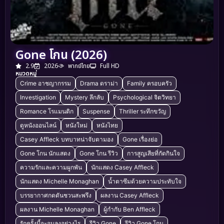
Gone โกน (2026)
2.9
2026
พากย์ไทย
Full HD
หมวดหมู่
Crime อาชญากรรม
Drama ดราม่า
Family ครอบครัว
Investigation
Mystery ลึกลับ
Psychological จิตวิทยา
Romance โรแมนติก
Suspense
Thriller ระทึกขวัญ
ดูหนังออนไลน์
หนังใหม่
หนังไทย
Casey Affleck บทบาทน่าจับตามอง
Gone เรื่องย่อ
Gone โกน นักแสดง
Gone โกน รีวิว
การสูญเสียที่กัดกินใจ
ความรักและความผูกพัน
นักแสดง Casey Affleck
นักแสดง Michelle Monaghan
น้ำตาซึมด้วยความประทับใจ
บรรยากาศกดดันชวนสะพรึง
ผลงาน Casey Affleck
ผลงาน Michelle Monaghan
ผู้กำกับ Ben Affleck
รักครั้งนี้จะจบลงอย่างไร
รีวิว Gone
รีวิว Gone โกน