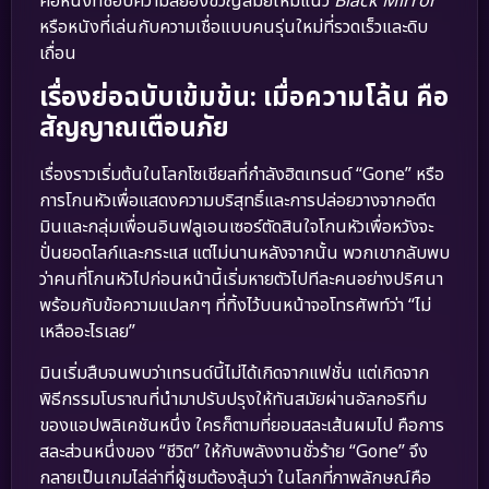
คอหนังที่ชอบความสยองขวัญสมัยใหม่แนว
Black Mirror
หรือหนังที่เล่นกับความเชื่อแบบคนรุ่นใหม่ที่รวดเร็วและดิบ
เถื่อน
เรื่องย่อฉบับเข้มข้น: เมื่อความโล้น คือ
สัญญาณเตือนภัย
เรื่องราวเริ่มต้นในโลกโซเชียลที่กำลังฮิตเทรนด์ “Gone” หรือ
การโกนหัวเพื่อแสดงความบริสุทธิ์และการปล่อยวางจากอดีต
มินและกลุ่มเพื่อนอินฟลูเอนเซอร์ตัดสินใจโกนหัวเพื่อหวังจะ
ปั่นยอดไลก์และกระแส แต่ไม่นานหลังจากนั้น พวกเขากลับพบ
ว่าคนที่โกนหัวไปก่อนหน้านี้เริ่มหายตัวไปทีละคนอย่างปริศนา
พร้อมกับข้อความแปลกๆ ที่ทิ้งไว้บนหน้าจอโทรศัพท์ว่า “ไม่
เหลืออะไรเลย”
มินเริ่มสืบจนพบว่าเทรนด์นี้ไม่ได้เกิดจากแฟชั่น แต่เกิดจาก
พิธีกรรมโบราณที่นำมาปรับปรุงให้ทันสมัยผ่านอัลกอริทึม
ของแอปพลิเคชันหนึ่ง ใครก็ตามที่ยอมสละเส้นผมไป คือการ
สละส่วนหนึ่งของ “ชีวิต” ให้กับพลังงานชั่วร้าย “Gone” จึง
กลายเป็นเกมไล่ล่าที่ผู้ชมต้องลุ้นว่า ในโลกที่ภาพลักษณ์คือ