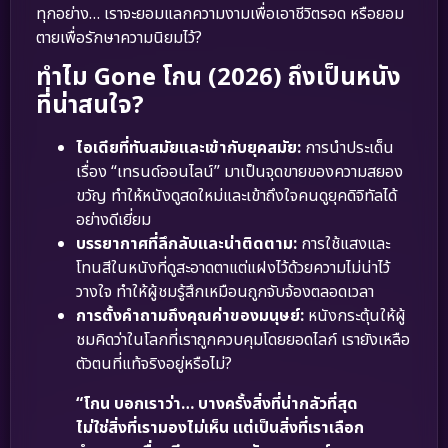
ทุกอย่าง… เราจะยอมแลกความงามเพื่อเอาชีวิตรอด หรือยอม
ตายเพื่อรักษาความนิยมไว้?
ทำไม Gone โกน (2026) ถึงเป็นหนัง
ที่น่าสนใจ?
ไอเดียที่ทันสมัยและเข้ากับยุคสมัย:
การนำประเด็น
เรื่อง “เทรนด์ออนไลน์” มาเป็นจุดขายของความสยอง
ขวัญ ทำให้หนังดูสดใหม่และเข้าถึงใจคนดูยุคดิจิทัลได้
อย่างดีเยี่ยม
บรรยากาศที่ลึกลับและน่าติดตาม:
การใช้แสงและ
โทนสีในหนังที่ดูสะอาดตาแต่แฝงไว้ด้วยความไม่น่าไว้
วางใจ ทำให้ผู้ชมรู้สึกเหมือนถูกจับจ้องตลอดเวลา
การตั้งคำถามถึงคุณค่าของมนุษย์:
หนังกระตุ้นให้ผู้
ชมคิดว่าในโลกที่เราถูกควบคุมโดยยอดไลก์ เรายังเหลือ
ตัวตนที่แท้จริงอยู่หรือไม่?
“โกน บอกเราว่า… บางครั้งสิ่งที่น่ากลัวที่สุด
ไม่ใช่สิ่งที่เรามองไม่เห็น แต่เป็นสิ่งที่เราเลือก