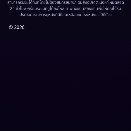
สามารถรับชมได้ทันทีโดยไม่ต้องสมัครสมาชิก ผมยังอัปเดตเนื้อหาใหม่ตลอด
24 ชั่วโมง พร้อมระบบที่ดูได้ลื่นไหล ภาพคมชัด เสียงชัด เพื่อให้คุณได้รับ
Film
(57)
ประสบการณ์การดูหนังที่ดีที่สุดเหมือนยกโรงหนังมาไว้ที่บ้าน
Gothic
(3)
© 2026
Grief
(7)
HBO GO
(6)
HBO Max
(3)
Healing
(15)
Heist
(27)
Historical
(7)
History ประวัติศาสตร์
(54)