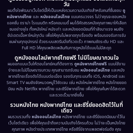
วัน
1971
1962
Disney+
(5)
ผมตั้งใจพัฒนาเว็บไซต์นี้ให้เป็นแหล่งรวมความบันเทิงสำหรับคนที่ชื่นชอบ
ดู
หนังพากย์ไทย
และ
หนังออนไลน์ไทย
แบบครบวงจร ไม่ว่าคุณจะชอบหนัง
Documentary สารคดี
(95)
แอคชั่น ดราม่า โรแมนติก หรือคอมเมดี้ ผมได้คัดสรรหนังคุณภาพมาให้เลือก
ชมอย่างจุใจ ทั้งหนังใหม่ หนังเก่า และหนังยอดนิยมที่กำลังมาแรง ผมยัง
อัปเดตเนื้อหาใหม่ทุกวัน เพื่อให้คุณไม่พลาดทุกเรื่องดัง พร้อมรองรับการรับ
Drama ดราม่า
(1,524)
ชมผ่านทุกอุปกรณ์ ด้วยระบบสตรีมมิ่งที่รวดเร็ว ภาพคมชัดระดับ HD และ
Full HD ให้คุณเพลิดเพลินกับการดูหนังได้แบบไม่มีสะดุด
Dystopian
(17)
ดูหนังออนไลน์พากย์ไทยฟรี ไม่มีโฆษณากวนใจ
Emotional
(61)
ผมออกแบบเว็บให้ตอบโจทย์คนที่ต้องการ
ดูหนังพากย์ไทยฟรี
แบบใช้งาน
ง่ายและไม่มีโฆษณารบกวน คุณสามารถรับชม
หนังออนไลน์ไทย
และหนัง
พากย์ไทยเรื่องดังได้แบบต่อเนื่อง รองรับทุกระบบทั้ง iOS, Android และ
Epic มหากาพย์
(229)
Smart TV ผมยังจัดหมวดหมู่ไว้ชัดเจน เช่น หนังใหม่พากย์ไทย หนังไทยยอด
นิยม หนัง Netflix พากย์ไทย และซีรี่ย์พากย์ไทย เพื่อให้คุณค้นหาได้สะดวก
Erotic
(42)
และรวดเร็วมากยิ่งขึ้น
รวมหนังไทย หนังพากย์ไทย และซีรี่ย์ยอดฮิตไว้ในที่
Family ครอบครัว
(375)
เดียว
ผมรวบรวมทั้ง
หนังออนไลน์ไทย
หนังพากย์ไทย และซีรี่ย์ยอดนิยมมาไว้ใน
Fantasy จินตนาการ
(339)
เว็บไซต์เดียว เพื่อให้คุณเข้าถึงความบันเทิงได้ครบถ้วน ไม่ว่าจะเป็นหนังไทย
คุณภาพ หนังต่างประเทศพากย์ไทย หรือซีรี่ย์จากแพลตฟอร์มดัง คุณ
Fiction
(9)