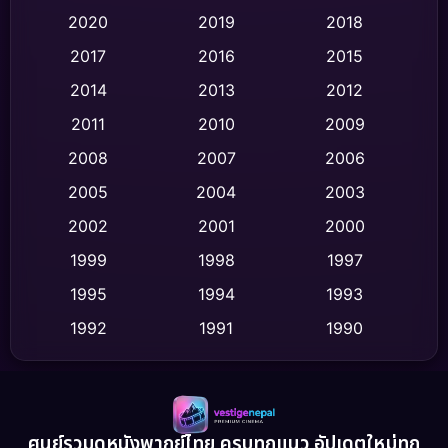
Classic หนังคลาสสิก
(47)
2020
2019
2018
2017
2016
2015
Comedy ตลก
(459)
2014
2013
2012
Coming-of-age ชีวิตวัยรุ่น
(65)
2011
2010
2009
Crime อาชญากรรม
(535)
2008
2007
2006
2005
2004
2003
Cult Film
(4)
2002
2001
2000
Culture
(9)
1999
1998
1997
Dance เต้น
1995
1994
1993
(10)
1992
1991
1990
Detective สืบสวน
(77)
1989
1988
1986
Detective สืบสวน
(62)
1985
1983
1982
1981
1978
1974
Disaster
(13)
ศูนย์รวมดูหนังพากย์ไทย ครบทุกแนว อัปเดตใหม่ทุก