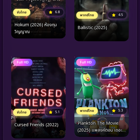
6.8
ซับไทย
4.5
พากย์ไทย
Hokum (2026) ห้องกุม
Ballistic (2025)
วิญญาณ
Full HD
Full HD
5.3
พากย์ไทย
5.1
ซับไทย
Plankton The Movie
Cursed Friends (2022)
(2025) แพลงค์ตอน เดอะ
มูฟวี่