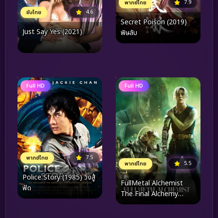
7.9
พากย์ไทย
4.6
ซับไทย
Secret Poison (2019)
Just Say Yes (2021)
พิษลับ
Full HD
Full HD
7.5
พากย์ไทย
5.5
พากย์ไทย
Police Story (1985) วิ่งสู้
FullMetal Alchemist
ฟัด
The Final Alchemy
(2022) แขนกลคนแปรธาตุ
ปัจฉิมบท