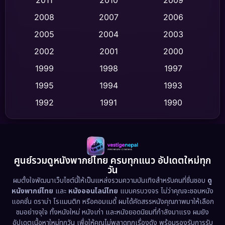
2011
2010
2009
Crime อาชญากรรม
(532)
2008
2007
2006
2005
2004
2003
Cult Film
(4)
2002
2001
2000
Culture
(9)
1999
1998
1997
Dance เต้น
1995
1994
1993
(10)
1992
1991
1990
Detective สืบสวน
(62)
1989
1988
1986
Detective สืบสวน
(77)
1985
1983
1982
1981
1978
1974
Disaster
(13)
ศูนย์รวมดูหนังพากย์ไทย ครบทุกแนว อัปเดตใหม่ทุก
วัน
1971
1962
Disney+
(5)
ผมตั้งใจพัฒนาเว็บไซต์นี้ให้เป็นแหล่งรวมความบันเทิงสำหรับคนที่ชื่นชอบ
ดู
หนังพากย์ไทย
และ
หนังออนไลน์ไทย
แบบครบวงจร ไม่ว่าคุณจะชอบหนัง
Documentary สารคดี
(94)
แอคชั่น ดราม่า โรแมนติก หรือคอมเมดี้ ผมได้คัดสรรหนังคุณภาพมาให้เลือก
ชมอย่างจุใจ ทั้งหนังใหม่ หนังเก่า และหนังยอดนิยมที่กำลังมาแรง ผมยัง
อัปเดตเนื้อหาใหม่ทุกวัน เพื่อให้คุณไม่พลาดทุกเรื่องดัง พร้อมรองรับการรับ
Drama ดราม่า
(1,513)