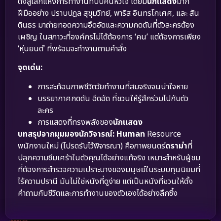
ดิ่งสู่โลกแห่งการทำงานที่บีบคั้นหัวใจ โดยมี
นักแสดง
มาก
ฝีมืออย่าง ปราบปฎล สุขุมวิทย์, พาริส อินทรโกเศศ, และ สัน
ตินธร มาถ่ายทอดความอึดอัดและความกดดันที่ตัวละครต้อง
เผชิญ ในสภาวะที่องค์กรไม่ได้ต้องการ ‘คน’ แต่ต้องการเพียง
‘หุ่นยนต์’ ที่พร้อมจะทำงานตามคำสั่ง
จุดเด่น:
การสะท้อนภาพชีวิตวัยทำงานที่สมจริงจนน่าใจหาย
บรรยากาศกดดัน อึดอัด ที่ชวนให้รู้สึกร่วมไปกับตัว
ละคร
การแสดงที่ทรงพลังของ
นักแสดง
บทสรุปจากมุมมองนักวิจารณ์:
Human
Resource
พนักงานใหม่ (โปรดรับไว้พิจารณา) คือภาพยนตร์
ดราม่า
ที่
ปลุกความซึมเศร้าในตัวคุณได้อย่างแท้จริง เหมาะสำหรับผู้ชม
ที่ต้องการสำรวจความเปราะบางของมนุษย์ในระบบทุนนิยมที่
ไร้ความปรานี มันไม่ใช่หนังที่ดูง่าย แต่เป็นหนังที่ชวนให้ตั้ง
คำถามกับชีวิตและการทำงานของตัวเองได้อย่างลึกซึ้ง