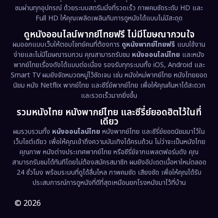
ชมผ่านทุกอุปกรณ์ ด้วยระบบสตรีมมิ่งที่รวดเร็ว ภาพคมชัดระดับ HD และ
Full HD ให้คุณเพลิดเพลินกับการดูหนังได้แบบไม่มีสะดุด
Dystopian
(17)
ดูหนังออนไลน์พากย์ไทยฟรี ไม่มีโฆษณากวนใจ
Emotional
(61)
ผมออกแบบเว็บให้ตอบโจทย์คนที่ต้องการ
ดูหนังพากย์ไทยฟรี
แบบใช้งาน
ง่ายและไม่มีโฆษณารบกวน คุณสามารถรับชม
หนังออนไลน์ไทย
และหนัง
พากย์ไทยเรื่องดังได้แบบต่อเนื่อง รองรับทุกระบบทั้ง iOS, Android และ
Epic มหากาพย์
(227)
Smart TV ผมยังจัดหมวดหมู่ไว้ชัดเจน เช่น หนังใหม่พากย์ไทย หนังไทยยอด
นิยม หนัง Netflix พากย์ไทย และซีรี่ย์พากย์ไทย เพื่อให้คุณค้นหาได้สะดวก
Erotic
(36)
และรวดเร็วมากยิ่งขึ้น
รวมหนังไทย หนังพากย์ไทย และซีรี่ย์ยอดฮิตไว้ในที่
Family ครอบครัว
(375)
เดียว
ผมรวบรวมทั้ง
หนังออนไลน์ไทย
หนังพากย์ไทย และซีรี่ย์ยอดนิยมมาไว้ใน
Fantasy จินตนาการ
(338)
เว็บไซต์เดียว เพื่อให้คุณเข้าถึงความบันเทิงได้ครบถ้วน ไม่ว่าจะเป็นหนังไทย
คุณภาพ หนังต่างประเทศพากย์ไทย หรือซีรี่ย์จากแพลตฟอร์มดัง คุณ
Fiction
(9)
สามารถรับชมได้ทันทีโดยไม่ต้องสมัครสมาชิก ผมยังอัปเดตเนื้อหาใหม่ตลอด
24 ชั่วโมง พร้อมระบบที่ดูได้ลื่นไหล ภาพคมชัด เสียงชัด เพื่อให้คุณได้รับ
Film
(57)
ประสบการณ์การดูหนังที่ดีที่สุดเหมือนยกโรงหนังมาไว้ที่บ้าน
Gothic
(3)
© 2026