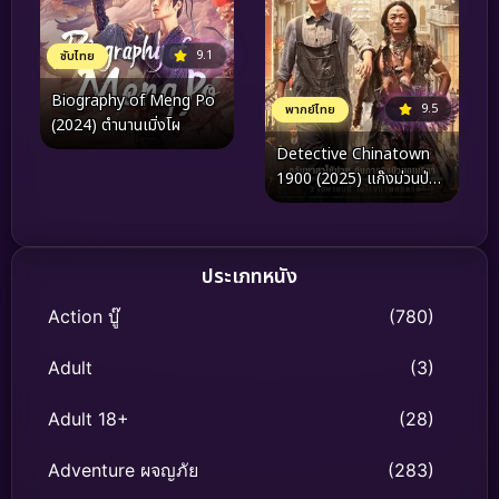
9.1
ซับไทย
Biography of Meng Po
9.5
พากย์ไทย
(2024) ตำนานเมิ่งโผ
Detective Chinatown
1900 (2025) แก๊งม่วนป่วน
อเมริกา
ประเภทหนัง
Action บู๊
(780)
Adult
(3)
Adult 18+
(28)
Adventure ผจญภัย
(283)