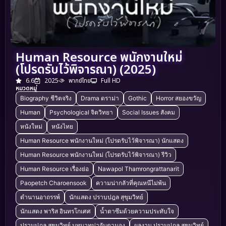
Human Resource พนักงานใหม่
(โปรดรับไว้พิจารณา) (2025)
6.6
2025
พากย์ไทย
Full HD
หมวดหมู่
Biography ชีวิตจริง
Drama ดราม่า
Gothic
Horror สยองขวัญ
Human
Psychological จิตวิทยา
Social Issues สังคม
หนังใหม่
หนังไทย
Human Resource พนักงานใหม่ (โปรดรับไว้พิจารณา) นักแสดง
Human Resource พนักงานใหม่ (โปรดรับไว้พิจารณา) รีวิว
Human Resource เรื่องย่อ
Nawapol Thamrongrattanarit
Paopetch Charoensook
ความน่ากลัวที่คุณหนีไม่พ้น
ตำนานอาถรรพ์
นักแสดง ปราบปฎล สุขุมวิทย์
นักแสดง พาริส อินทรโกเศศ
น้ำตาซึมด้วยความประทับใจ
ปราบปฎล สุขุมวิทย์ บทบาทน่าจับตามอง
ผลงาน ปราบปฎล สุขุมวิทย์