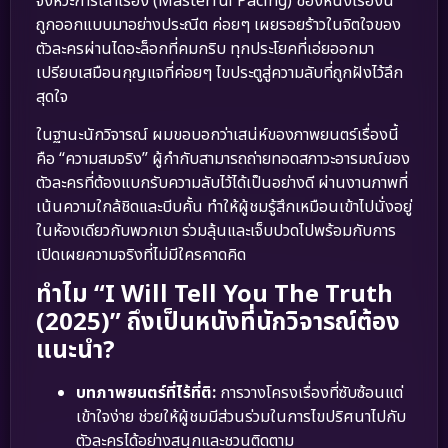
จังหวะการเล่าเรื่อง (Masterful Pacing) ของหนังเรื่องนี้
ถูกออกแบบมาอย่างประณีต ค่อยๆ เผยรอยร้าวในจิตใจของ
ตัวละครผ่านไดอะล็อกที่คมกริบ ทุกประโยคที่เอ่ยออกมา
เปรียบเสมือนกุญแจที่ค่อยๆ ไขประตูสู่ความลับที่ถูกฝังไว้ลึก
สุดใจ
ในฐานะนักวิจารณ์ ผมขอบอกว่าเสน่ห์ของภาพยนตร์เรื่องนี้
คือ “ความสมจริง” ผู้กำกับสามารถถ่ายทอดสภาวะอารมณ์ของ
ตัวละครที่ต้องแบกรับความลับไว้ได้เป็นอย่างดี ผ่านงานภาพที่
เน้นความใกล้ชิดและบีบคั้น ทำให้ผู้ชมรู้สึกเหมือนเข้าไปนั่งอยู่
ในห้องเดียวกับพวกเขา ร่วมลุ้นและเจ็บปวดไปพร้อมกับการ
เปิดเผยความจริงที่ไม่มีใครคาดคิด
ทำไม “I Will Tell You The Truth
(2025)” ถึงเป็นหนังที่นักวิจารณ์ต้อง
แนะนำ?
บทภาพยนตร์ที่ไร้ที่ติ:
การวางโครงเรื่องที่ซับซ้อนแต่
เข้าใจง่าย ช่วยให้ผู้ชมมีส่วนร่วมในการไขปริศนาไปกับ
ตัวละครได้อย่างสนุกและชวนติดตาม