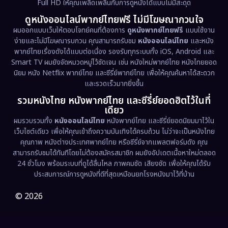
Full HD ให้คุณเพลิดเพลินกับการดูหนังได้แบบไม่มีสะดุด
Dystopian
(17)
ดูหนังออนไลน์พากย์ไทยฟรี ไม่มีโฆษณากวนใจ
Emotional
(61)
ผมออกแบบเว็บให้ตอบโจทย์คนที่ต้องการ
ดูหนังพากย์ไทยฟรี
แบบใช้งาน
ง่ายและไม่มีโฆษณารบกวน คุณสามารถรับชม
หนังออนไลน์ไทย
และหนัง
พากย์ไทยเรื่องดังได้แบบต่อเนื่อง รองรับทุกระบบทั้ง iOS, Android และ
Epic มหากาพย์
(222)
Smart TV ผมยังจัดหมวดหมู่ไว้ชัดเจน เช่น หนังใหม่พากย์ไทย หนังไทยยอด
นิยม หนัง Netflix พากย์ไทย และซีรี่ย์พากย์ไทย เพื่อให้คุณค้นหาได้สะดวก
Erotic
(36)
และรวดเร็วมากยิ่งขึ้น
รวมหนังไทย หนังพากย์ไทย และซีรี่ย์ยอดฮิตไว้ในที่
Family ครอบครัว
(370)
เดียว
ผมรวบรวมทั้ง
หนังออนไลน์ไทย
หนังพากย์ไทย และซีรี่ย์ยอดนิยมมาไว้ใน
Fantasy จินตนาการ
(333)
เว็บไซต์เดียว เพื่อให้คุณเข้าถึงความบันเทิงได้ครบถ้วน ไม่ว่าจะเป็นหนังไทย
คุณภาพ หนังต่างประเทศพากย์ไทย หรือซีรี่ย์จากแพลตฟอร์มดัง คุณ
Fiction
(9)
สามารถรับชมได้ทันทีโดยไม่ต้องสมัครสมาชิก ผมยังอัปเดตเนื้อหาใหม่ตลอด
24 ชั่วโมง พร้อมระบบที่ดูได้ลื่นไหล ภาพคมชัด เสียงชัด เพื่อให้คุณได้รับ
Film
(57)
ประสบการณ์การดูหนังที่ดีที่สุดเหมือนยกโรงหนังมาไว้ที่บ้าน
Gothic
(3)
© 2026
Grief
(7)