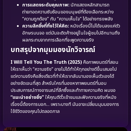
การแสดงระดับคุณภาพ:
นักแสดงหลักสามารถ
ถ่ายทอดความซับซ้อนของมนุษย์ที่ต้องเลือกระหว่าง
“ความถูกต้อง” กับ “ความเห็นใจ” ได้อย่างทรงพลัง
ความลึกซึ้งที่ทิ้งไว้ให้คิด:
หนังเรื่องนี้ไม่ได้จบลงแค่ตัว
อักษรบนจอ แต่มันจะติดค้างอยู่ในใจผู้ชมไปอีกนานถึง
ผลกระทบจากการเลือกที่จะพูดความจริง
บทสรุปจากมุมมองนักวิจารณ์
I Will Tell You The Truth (2025)
คือภาพยนตร์ที่สอน
ให้เราเห็นว่า “ความจริง” อาจไม่ได้ทำให้ทุกอย่างดีขึ้นเสมอไป
แต่ความจริงคือสิ่งเดียวที่ทำให้เรากลับมามองเห็นตัวเองได้
อย่างชัดเจนที่สุด สำหรับใครที่มองหาภาพยนตร์ที่มอบ
ประสบการณ์ทางอารมณ์ที่ลึกซึ้งและท้าทายความคิด ผมขอ
“แนะนำอย่างยิ่ง”
ให้คุณตีตั๋วเข้าชมและฟังความจริงที่หนัง
เรื่องนี้ต้องการบอก… เพราะบางที มันอาจเปลี่ยนมุมมองการ
ใช้ชีวิตของคุณไปตลอดกาล