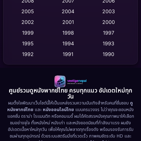
Crime อาชญากรรม
(524)
2008
2007
2006
2005
2004
2003
Cult Film
(4)
2002
2001
2000
Culture
(9)
1999
1998
1997
Dance เต้น
1995
1994
1993
(10)
1992
1991
1990
Detective สืบสวน
(75)
1989
1988
1986
Detective สืบสวน
(62)
1985
1983
1982
1981
1978
1974
Disaster
(13)
ศูนย์รวมดูหนังพากย์ไทย ครบทุกแนว อัปเดตใหม่ทุก
วัน
1971
1962
Disney+
(5)
ผมตั้งใจพัฒนาเว็บไซต์นี้ให้เป็นแหล่งรวมความบันเทิงสำหรับคนที่ชื่นชอบ
ดู
หนังพากย์ไทย
และ
หนังออนไลน์ไทย
แบบครบวงจร ไม่ว่าคุณจะชอบหนัง
Documentary สารคดี
(93)
แอคชั่น ดราม่า โรแมนติก หรือคอมเมดี้ ผมได้คัดสรรหนังคุณภาพมาให้เลือก
ชมอย่างจุใจ ทั้งหนังใหม่ หนังเก่า และหนังยอดนิยมที่กำลังมาแรง ผมยัง
อัปเดตเนื้อหาใหม่ทุกวัน เพื่อให้คุณไม่พลาดทุกเรื่องดัง พร้อมรองรับการรับ
Drama ดราม่า
(1,491)
ชมผ่านทุกอุปกรณ์ ด้วยระบบสตรีมมิ่งที่รวดเร็ว ภาพคมชัดระดับ HD และ