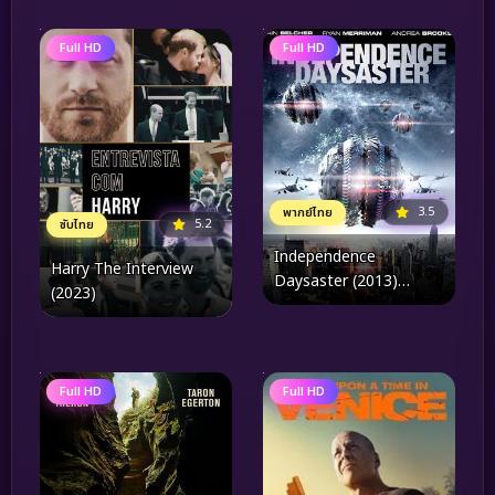
Full HD
Full HD
3.5
พากย์ไทย
5.2
ซับไทย
Independence
Harry The Interview
Daysaster (2013)
(2023)
สงครามจักรกลถล่มโลก
Full HD
Full HD