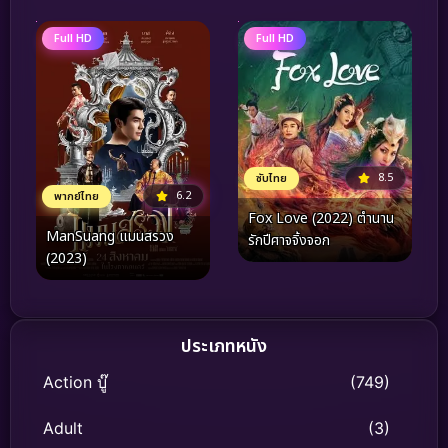
Full HD
Full HD
8.5
ซับไทย
6.2
พากย์ไทย
Fox Love (2022) ตำนาน
ManSuang แมนสรวง
รักปีศาจจิ้งจอก
(2023)
ประเภทหนัง
Action บู๊
(749)
Adult
(3)