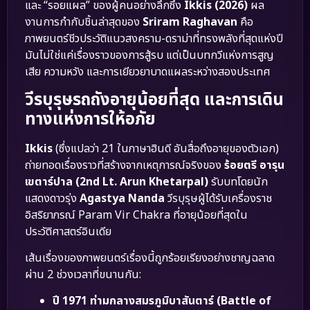
และ “รอยแผล” ของผู้คนอย่างลึกซึ้ง
Ikkis (2026)
ผล
งานการกำกับชิ้นล่าสุดของ
Sriram Raghavan
คือ
ภาพยนตร์ชีวประวัติแนวสงคราม-ดราม่าที่ทรงพลังที่สุดแห่งปี
มันไม่ใช่แค่เรื่องราวของการสู้รบ แต่เป็นบทกวีแห่งการสูญ
เสีย ความหวัง และการเยียวยาบาดแผลระหว่างสองประเทศ
วีรบุรุษรถถังอายุน้อยที่สุด และการเดิน
ทางแห่งการให้อภัย
Ikkis
(ซึ่งแปลว่า 21 ในภาษาฮินดี อันสื่อถึงอายุของตัวเอก)
ถ่ายทอดเรื่องราวที่สร้างจากเหตุการณ์จริงของ
ร้อยตรี อารุน
เขตาร์ปาล (2nd Lt. Arun Khetarpal)
รับบทโดยนัก
แสดงดาวรุ่ง
Agastya Nanda
วีรบุรุษผู้ได้รับเครื่องราช
อิสริยาภรณ์ Param Vir Chakra ที่อายุน้อยที่สุดใน
ประวัติศาสตร์อินเดีย
เส้นเรื่องของภาพยนตร์เรื่องนี้ถูกร้อยเรียงอย่างชาญฉลาด
ผ่าน 2 ช่วงเวลาที่ขนานกัน:
ปี 1971 ท่ามกลางสมรภูมิบาสันตาร์ (Battle of