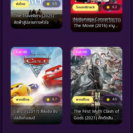
5.5
ซับไทย
6.2
Soundtrack
The Travellers (2025)
Nobunaga Concerto
ลัดฟ้าสู่ปลายทางหัวใจ
The Movie (2016) ซามูไร
โนบุนากะ เดอะ มูฟวี่ [ซับ
ไทย]
Full HD
Full HD
6.7
4.5
พากย์ไทย
พากย์ไทย
Cars 3 (2017) สี่ล้อซิ่ง ชิง
The First Myth Clash of
บัลลังก์แชมป์
Gods (2021) ศึกตัดสิน
ชะตาหมื่นเซียน