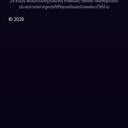
24 ชั่วโมง พร้อมระบบที่ดูได้ลื่นไหล ภาพคมชัด เสียงชัด เพื่อให้คุณได้รับ
Film
(57)
ประสบการณ์การดูหนังที่ดีที่สุดเหมือนยกโรงหนังมาไว้ที่บ้าน
Gothic
(3)
© 2026
Grief
(7)
HBO GO
(6)
HBO Max
(3)
Healing
(15)
Heist
(26)
Historical
(7)
History ประวัติศาสตร์
(54)
Holiday
(3)