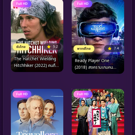
Full HD
Full HD
5.2
ซับไทย
7.4
พากย์ไทย
The Hatchet Wielding
Ready Player One
Hitchhiker (2022) คนถือ
(2018) สงครามเกมคน
ขวานโบกรถ
อัจฉริยะ
Full HD
Full HD