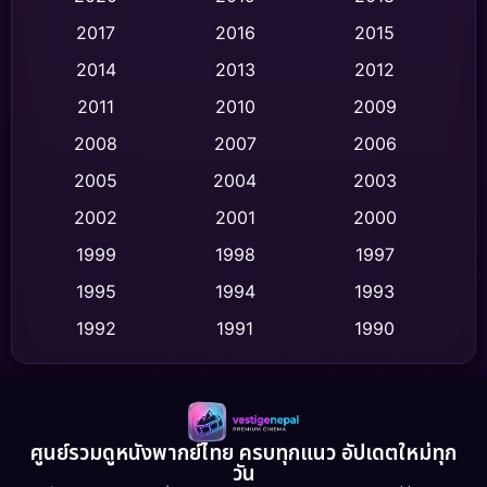
2017
2016
2015
Comedy ตลก
(436)
2014
2013
2012
Coming-of-age ชีวิตวัยรุ่น
(62)
2011
2010
2009
Crime อาชญากรรม
(513)
2008
2007
2006
2005
2004
2003
Cult Film
(4)
2002
2001
2000
Culture
(9)
1999
1998
1997
Dance เต้น
1995
1994
1993
(10)
1992
1991
1990
Detective สืบสวน
(59)
1989
1988
1986
Detective สืบสวน
(73)
1985
1983
1982
1981
1978
1974
Disaster
(13)
ศูนย์รวมดูหนังพากย์ไทย ครบทุกแนว อัปเดตใหม่ทุก
วัน
1971
1962