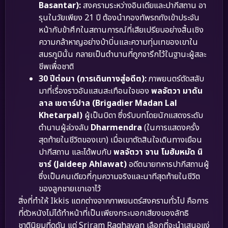
Basantar):
สงครามระหว่างอินเดียและปากีสถาน อา
รุนในวัยเพียง 21 ปี ต้องนำกองทัพรถถังเข้าประจัน
หน้ากับข้าศึกในสถานการณ์ที่เสียเปรียบอย่างสิ้นเชิง
ความกล้าหาญอย่างบ้าบิ่นและความทุ่มเทของเขาใน
สมรภูมินั้น กลายเป็นตำนานที่ถูกจารึกไว้ในฐานะผู้สละ
ชีพเพื่อชาติ
30 ปีต่อมา (การเดินทางสู่อดีต):
ภาพยนตร์ตัดสลับ
มาที่เรื่องราวอันแสนสะเทือนใจของ
พลจัตวา มาดัน
ลาล เขตาร์ปาล (Brigadier Madan Lal
Khetarpal)
ผู้เป็นบิดา ซึ่งรับบทโดยนักแสดงระดับ
ตำนานผู้ล่วงลับ
Dharmendra
(ในการแสดงครั้ง
สุดท้ายในชีวิตของเขา) เมื่อเขาตัดสินใจเดินทางเยือน
ปากีสถาน และได้พบกับ
พลจัตวา จาน โมฮัมหมัด นิ
ซาร์ (Jaideep Ahlawat)
อดีตนายทหารปากีสถานผู้
ซึ่งเป็นคนเดียวที่กุมความจริงและนาทีสุดท้ายในชีวิต
ของลูกชายเขาเอาไว้
สิ่งที่ทำให้ Ikkis แตกต่างจากภาพยนตร์สงครามทั่วไป คือการ
ที่ตัวหนังไม่ได้ทำหน้าที่เป็นเพียงกระบอกเสียงของลัทธิ
ชาตินิยมที่ดุดัน แต่ Sriram Raghavan เลือกที่จะนำเสนอแง่