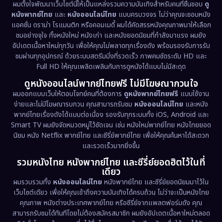
Disney+
(5)
ผมตั้งใจพัฒนาเว็บไซต์นี้ให้เป็นแหล่งรวมความบันเทิงสำหรับคนที่ชื่นชอบ
ดู
หนังพากย์ไทย
และ
หนังออนไลน์ไทย
แบบครบวงจร ไม่ว่าคุณจะชอบหนัง
Documentary สารคดี
(93)
แอคชั่น ดราม่า โรแมนติก หรือคอมเมดี้ ผมได้คัดสรรหนังคุณภาพมาให้เลือก
ชมอย่างจุใจ ทั้งหนังใหม่ หนังเก่า และหนังยอดนิยมที่กำลังมาแรง ผมยัง
อัปเดตเนื้อหาใหม่ทุกวัน เพื่อให้คุณไม่พลาดทุกเรื่องดัง พร้อมรองรับการรับ
Drama ดราม่า
(1,460)
ชมผ่านทุกอุปกรณ์ ด้วยระบบสตรีมมิ่งที่รวดเร็ว ภาพคมชัดระดับ HD และ
Full HD ให้คุณเพลิดเพลินกับการดูหนังได้แบบไม่มีสะดุด
Dystopian
(17)
ดูหนังออนไลน์พากย์ไทยฟรี ไม่มีโฆษณากวนใจ
Emotional
(61)
ผมออกแบบเว็บให้ตอบโจทย์คนที่ต้องการ
ดูหนังพากย์ไทยฟรี
แบบใช้งาน
ง่ายและไม่มีโฆษณารบกวน คุณสามารถรับชม
หนังออนไลน์ไทย
และหนัง
พากย์ไทยเรื่องดังได้แบบต่อเนื่อง รองรับทุกระบบทั้ง iOS, Android และ
Epic มหากาพย์
(218)
Smart TV ผมยังจัดหมวดหมู่ไว้ชัดเจน เช่น หนังใหม่พากย์ไทย หนังไทยยอด
นิยม หนัง Netflix พากย์ไทย และซีรี่ย์พากย์ไทย เพื่อให้คุณค้นหาได้สะดวก
Erotic
(36)
และรวดเร็วมากยิ่งขึ้น
รวมหนังไทย หนังพากย์ไทย และซีรี่ย์ยอดฮิตไว้ในที่
Family ครอบครัว
(363)
เดียว
ผมรวบรวมทั้ง
หนังออนไลน์ไทย
หนังพากย์ไทย และซีรี่ย์ยอดนิยมมาไว้ใน
Fantasy จินตนาการ
(326)
เว็บไซต์เดียว เพื่อให้คุณเข้าถึงความบันเทิงได้ครบถ้วน ไม่ว่าจะเป็นหนังไทย
คุณภาพ หนังต่างประเทศพากย์ไทย หรือซีรี่ย์จากแพลตฟอร์มดัง คุณ
Fiction
(9)
สามารถรับชมได้ทันทีโดยไม่ต้องสมัครสมาชิก ผมยังอัปเดตเนื้อหาใหม่ตลอด