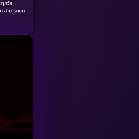
ทุกวัย
HBO GO
(6)
ไทย สามารถยก
HBO Max
(3)
Healing
(15)
Heist
(27)
Historical
(7)
History ประวัติศาสตร์
(54)
Holiday
(3)
Horror สยองขวัญ
(392)
Human
(49)
Inspirational แรงบันดาลใจ
(157)