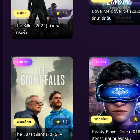
Love Me Love Me (202
5.7
ซับไทย
รักนะ รักฉัน
The Killer (2024) สวยกล้า
บ้าระห่ำ
Full HD
Full HD
พากย์ไทย
8.0
พากย์ไทย
Ready Player One (2018
The Last Giant (2026) –
สงครามเกมคนอัจฉริยะ