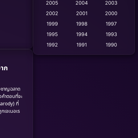
2005
2004
2003
Cult Film
2002
2001
2000
(4)
1999
1998
1997
Culture
(9)
1995
1994
1993
Dance เต้น
(10)
1992
1991
1990
1989
1988
1986
Detective สืบสวน
(62)
1985
1983
1982
จาก
Detective สืบสวน
(77)
1981
1978
1974
Disaster
(13)
1971
1962
่างชาญฉลาด
อคำตอบที่จะ
Disney+
(5)
arody) ที่
ทุกเจเนอเร
Documentary สารคดี
(94)
Drama ดราม่า
(1,511)