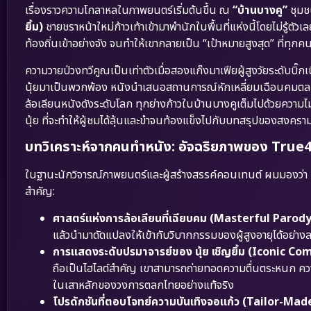
เรื่องราวความโกลาหลในภาพยนตร์เริ่มต้นขึ้น ณ
“บ้านบางคู”
ชุมช
ยิ้ม)
ชายชราหน้าใหม่ก้าวเท้าเข้ามาพำนักในพื้นที่แห่งนี้โดยไม่รู้ต
ท้องถิ่นเข้าอย่างจัง จนทำให้เขากลายเป็น “เป้าหมายสูงสุด” ที่ทุกค
ความวายป่วงทวีคูณเป็นเท่าตัวเมื่อสองแก๊งมาเฟียผู้สูงวัยระดับบิ
นุ้ยมาเป็นพวกพ้อง หนังนำเสนอสถานการณ์หักเหลี่ยมเฉือนคมตล
ล้อเลียนหนังดังระดับโลก ทุกย่างก้าวในบ้านบางคูเต็มไปด้วยความไม
นุ้ย ที่จะทำให้ผู้ชมได้ลุ้นและขำจนท้องแข็งไปกับบทสรุปของสงครามวั
บทวิเคราะห์จากคนทำหนัง: อัจฉริยภาพของ True
ในฐานะนักวิจารณ์ภาพยนตร์และผู้สร้างสรรค์คอนเทนต์ ผมมองว่า
สำคัญ:
ศาสตร์แห่งการล้อเลียนที่เฉียบคม (Masterful Parod
แล้วนำมาดัดแปลงให้เข้ากับวิบากกรรมของผู้สูงอายุได้อย่าง
การแสดงระดับปรมาจารย์ของ นุ้ย เชิญยิ้ม (Iconic 
ถือเป็นไฮไลต์สำคัญ เขาสามารถถ่ายทอดความตื่นตระหนก ความซ
ในเสาหลักของวงการตลกไทยอย่างแท้จริง
โปรดักชันที่ตอบโจทย์ความบันเทิงจอแก้ว (Tailor-Ma