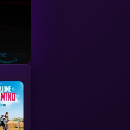
Investigation
(33)
iQIYI
(18)
Kids
(16)
LGBTQ
(5)
Love
(25)
Martial
(6)
Martial Arts
(36)
marvel
(2)
Melodrama
(6)
Military
(7)