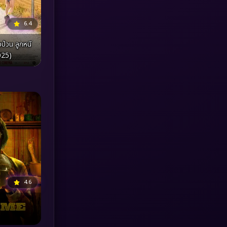
MONOMAX
(1)
6.4
่วน ลูกหนี
Monster
(25)
2025)
Movie Collection
(3)
Musical เพลง
(66)
Mystery ลึกลับ
(376)
nature
(4)
Parody
(3)
4.6
Period ย้อนยุค
(97)
Political การเมือง
(20)