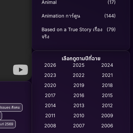
Animal
(17)
Animation การ์ตูน
(144)
Based on a True Story เรื่อง
(79)
จริง
Based on Novel
(8)
เลือกดูตามปีที่ฉาย
Biography ชีวิตจริง
(75)
2026
2025
2024
2023
2022
2021
Black Comedy
(325)
2020
2019
2018
Classic หนังคลาสสิก
(47)
2017
2016
2015
Comedy ตลก
(453)
2014
2013
2012
 Issues สังคม
2011
2010
2009
Coming-of-age ชีวิตวัยรุ่น
(63)
ยแก่ 2569
2008
2007
2006
Crime อาชญากรรม
(532)