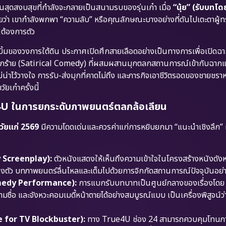
นสุดสงบสุขที่กำลังจะกลายเป็นสนามรบของรุ่นเก๋า เมื่อ
“นุ้ย” (รับบทโดย
ัวเลยว่า เขากำลังพกพา “ความลับ” หรือคุณลักษณะบางอย่างที่ดันไปเตะตาผู้
นต้องการตัว
๊กเบิ้มของวงการใต้ดิน ประกาศเปิดศึกสายเลือดอย่างเป็นทางการเพื่อเปิดฉา
กร้าย (Satirical Comedy) ที่ผสมผสานมุกตลกสถานการณ์เข้ากับฉากแอ
่น่าไว้วางใจ การรับ-ส่งมุกที่คาดไม่ถึง และภารกิจเอาชีวิตรอดของชายชราห
ยเก๋าครั้งนี้
4U ในการยกระดับภาพยนตร์ตลกล้อเลียน
วัยแก่ 2569
มีความโดดเด่นและควรค่าแก่การหยิบยกมา “แนะนำเชิงลึก” ผ
y Screenplay):
ตัวหนังแสดงให้เห็นถึงความเข้าใจในโครงสร้างหนังดังห
ลงตัว บทภาพยนตร์ลื่นไหลและเต็มไปด้วยการจิกกัดสถานการณ์ปัจจุบันอย่า
Comedy Performance):
การแบกรับบทบาทเป็นศูนย์กลางของเรื่องโดย นุ
ื่อ และจังหวะคอมเมดี้หน้าตายได้อย่างสมบูรณ์แบบ เป็นเครื่องพิสูจน์ว่า
de for TV Blockbuster):
ทาง True4U ช่อง 24 สามารถควบคุมโทนภา