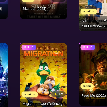
6)
Sikandar (2025)
พากย์ไทย
Buen Camino พ่อป
ทริปนี้มีแต่เรื่อง (
Full HD
Full HD
ซับไทย
7.4
6.9
พากย์ไทย
Feed Me (2022)
)
Migration ครอบครัวเป็ดผจญ