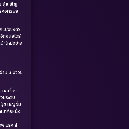
Dystopian
(17)
 นุ้ย เชิญ
ทรงอิทธิพล
Emotional
(61)
กแย่งชิงตัว
Epic มหากาพย์
(226)
็กชันสไตล์
Erotic
(36)
น้าใหม่อย่าง
Family ครอบครัว
(374)
Fantasy จินตนาการ
(338)
่าน 3 ปัจจัย
Fiction
(9)
ลากเรื่อง
Film
(57)
งมีระดับ
้ย เชิญยิ้ม
Gothic
(3)
เขาคือหนึ่ง
Grief
(7)
พ แสง สี