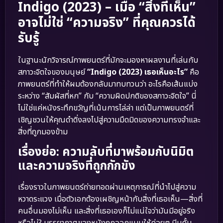
Indigo (2023) – เมื่อ “สิ่งที่เห็น”
อาจไม่ใช่ “ความจริง” ที่คุณควรได้
รับรู้
ในฐานะนักวิจารณ์ภาพยนตร์ที่มักจะมองหาผลงานที่เล่นกับ
สภาวะจิตใจของมนุษย์
“Indigo (2023) เธอเห็นอะไร”
คือ
ภาพยนตร์ที่ทำให้ผมต้องกลับมาทบทวนว่า อะไรคือเส้นแบ่ง
ระหว่าง “สัมผัสที่หก” กับ “ความผิดปกติของสภาวะจิตใจ” นี่
ไม่ใช่แค่หนังระทึกขวัญที่เน้นการไล่ล่า แต่เป็นภาพยนตร์ที่
เชิญชวนให้คุณดำดิ่งลงไปสู่ความมืดมิดของความทรงจำและ
สิ่งที่ถูกมองข้าม
เรื่องย่อ: ความลับที่มาพร้อมกับนิมิต
และความจริงที่ถูกกักขัง
เรื่องราวในภาพยนตร์ถ่ายทอดผ่านเหตุการณ์ที่นำไปสู่ความ
หวาดระแวง เมื่อตัวเอกต้องเผชิญหน้ากับสิ่งที่เธอเห็น—สิ่งที่
คนอื่นมองไม่เห็น และสิ่งที่เธอเองก็ไม่แน่ใจว่ามันมีอยู่จริง
หรือไม่? บรรยากาศของหนังถูกออกแบบให้ค่อยๆ บีบคั้น