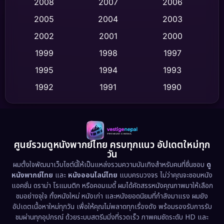
Crime อาชญากรรม
(520)
2008
2007
2006
2005
2004
2003
Cult Film
(4)
2002
2001
2000
Culture
(9)
1999
1998
1997
Dance เต้น
1995
1994
1993
(10)
1992
1991
1990
Detective สืบสวน
(75)
1989
1988
1986
Detective สืบสวน
(60)
1985
1983
1982
1981
1978
1974
Disaster
(13)
ศูนย์รวมดูหนังพากย์ไทย ครบทุกแนว อัปเดตใหม่ทุก
วัน
1971
1962
Disney+
(5)
ผมตั้งใจพัฒนาเว็บไซต์นี้ให้เป็นแหล่งรวมความบันเทิงสำหรับคนที่ชื่นชอบ
ดู
หนังพากย์ไทย
และ
หนังออนไลน์ไทย
แบบครบวงจร ไม่ว่าคุณจะชอบหนัง
Documentary สารคดี
(93)
แอคชั่น ดราม่า โรแมนติก หรือคอมเมดี้ ผมได้คัดสรรหนังคุณภาพมาให้เลือก
ชมอย่างจุใจ ทั้งหนังใหม่ หนังเก่า และหนังยอดนิยมที่กำลังมาแรง ผมยัง
อัปเดตเนื้อหาใหม่ทุกวัน เพื่อให้คุณไม่พลาดทุกเรื่องดัง พร้อมรองรับการรับ
Drama ดราม่า
(1,486)
ชมผ่านทุกอุปกรณ์ ด้วยระบบสตรีมมิ่งที่รวดเร็ว ภาพคมชัดระดับ HD และ