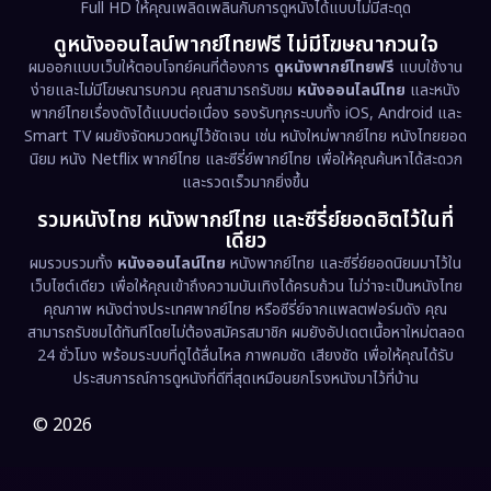
Full HD ให้คุณเพลิดเพลินกับการดูหนังได้แบบไม่มีสะดุด
Dystopian
(17)
ดูหนังออนไลน์พากย์ไทยฟรี ไม่มีโฆษณากวนใจ
Emotional
(61)
ผมออกแบบเว็บให้ตอบโจทย์คนที่ต้องการ
ดูหนังพากย์ไทยฟรี
แบบใช้งาน
ง่ายและไม่มีโฆษณารบกวน คุณสามารถรับชม
หนังออนไลน์ไทย
และหนัง
พากย์ไทยเรื่องดังได้แบบต่อเนื่อง รองรับทุกระบบทั้ง iOS, Android และ
Epic มหากาพย์
(221)
Smart TV ผมยังจัดหมวดหมู่ไว้ชัดเจน เช่น หนังใหม่พากย์ไทย หนังไทยยอด
นิยม หนัง Netflix พากย์ไทย และซีรี่ย์พากย์ไทย เพื่อให้คุณค้นหาได้สะดวก
Erotic
(36)
และรวดเร็วมากยิ่งขึ้น
รวมหนังไทย หนังพากย์ไทย และซีรี่ย์ยอดฮิตไว้ในที่
Family ครอบครัว
(369)
เดียว
ผมรวบรวมทั้ง
หนังออนไลน์ไทย
หนังพากย์ไทย และซีรี่ย์ยอดนิยมมาไว้ใน
Fantasy จินตนาการ
(331)
เว็บไซต์เดียว เพื่อให้คุณเข้าถึงความบันเทิงได้ครบถ้วน ไม่ว่าจะเป็นหนังไทย
คุณภาพ หนังต่างประเทศพากย์ไทย หรือซีรี่ย์จากแพลตฟอร์มดัง คุณ
Fiction
(9)
สามารถรับชมได้ทันทีโดยไม่ต้องสมัครสมาชิก ผมยังอัปเดตเนื้อหาใหม่ตลอด
24 ชั่วโมง พร้อมระบบที่ดูได้ลื่นไหล ภาพคมชัด เสียงชัด เพื่อให้คุณได้รับ
Film
(57)
ประสบการณ์การดูหนังที่ดีที่สุดเหมือนยกโรงหนังมาไว้ที่บ้าน
Gothic
(3)
© 2026
Grief
(7)