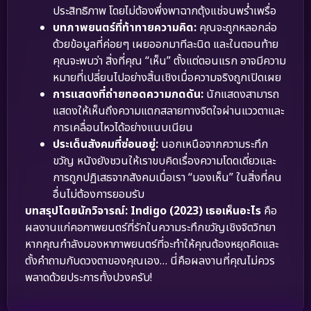
ประสิทธิภาพ โดยไม่ต้องพึ่งพาฉากตุ้งแช่จนพร่ำเพรื่อ
บทภาพยนตร์ที่ท้าทายความคิด:
คุณจะถูกหลอกล่อ
ด้วยข้อมูลที่ค่อยๆ เผยออกมาทีละนิด และในตอนท้าย
คุณจะพบว่า สิ่งที่คุณ “เห็น” ตั้งแต่ตอนแรก อาจมีความ
หมายที่เปลี่ยนไปอย่างสิ้นเชิงเมื่อความจริงถูกเปิดเผย
การแสดงที่ถ่ายทอดความกดดัน:
นักแสดงสามารถ
แสดงให้เห็นถึงความแตกสลายทางจิตใจผ่านแววตาและ
การเคลื่อนไหวได้อย่างแนบเนียน
ประเด็นสังคมที่ซ่อนอยู่:
นอกเหนือจากความระทึก
ขวัญ หนังยังชวนให้เราขบคิดเรื่องความโดดเดี่ยวและ
การถูกปฏิเสธจากสังคมเมื่อเรา “มองเห็น” ในสิ่งที่คน
อื่นไม่ต้องการยอมรับ
บทสรุปโดยนักวิจารณ์:
Indigo (2023) เธอเห็นอะไร
คือ
ผลงานแก่คอภาพยนตร์ที่รักในความระทึกขวัญเชิงจิตวิทยา
หากคุณกำลังมองหาภาพยนตร์ที่จะทำให้คุณต้องหยุดคิดและ
ตั้งคำถามกับดวงตาของคุณเอง… นี่คือผลงานที่คุณไม่ควร
พลาดด้วยประการทั้งปวงครับ!