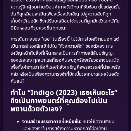
ความรู้สึกผู้ชมผ่านเงื่อนงำทางจิตวิทยาที่ซับซ้อน ตั้งแต่จุดเริ่ม
ต้นที่ดูเหมือนจะเป็นเพียงเรื่องบังเอิญ ไปสู่ความลับที่ถูก
เก็บงำไว้ในอดีต ซึ่งเปรียบเสมือนโซ่ตรวนที่ผูกมัดตัวเอกไว้กับ
นิมิตหลอนที่รุนแรงขึ้นทุกขณะ
การเดินทางของ “เธอ” ในเรื่องนี้ ไม่ใช่การไขคดีภายนอก แต่
เป็นการสำรวจลึกเข้าไปใน “ห้วงความคิด” ของตัวเอง การ
เผชิญหน้ากับสิ่งที่เห็นกลายเป็นการท้าทายสติสัมปชัญญะ
ของเธอเอง ทุกเบาะแสที่เธอค้นพบถูกร้อยเรียงอย่างประณีต
เพื่อตั้งคำถามว่า สิ่งที่เธอกำลังเผชิญคือพรสวรรค์ที่น่าสะพรึง
กลัว หรือเป็นเพียงความทรงจำที่บิดเบี้ยวจากบาดแผลในอดีต
กันแน่?
ทำไม “Indigo (2023) เธอเห็นอะไร”
ถึงเป็นภาพยนตร์ที่คุณต้องไปเป็น
พยานด้วยตัวเอง?
งานสร้างบรรยากาศที่เหนือชั้น:
หนังใช้ความเงียบ
และแสงเงาในการสร้างความหวาดกลัวได้อย่างมี