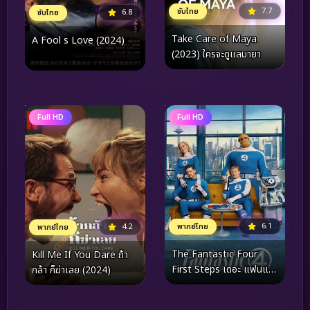
7.7
ซับไทย
6.8
ซับไทย
Take Care of Maya
A Fool s Love (2024)
(2023) ใครจะดูแลมายา
Full HD
Full HD
6.1
พากย์ไทย
4.2
พากย์ไทย
The Fantastic Four
Kill Me If You Dare ถ้า
First Steps เดอะ แฟนแท
กล้า ก็ฆ่าเลย (2024)
สติก 4 จุดเริ่มต้นปฐมบทใหม่
(2025)