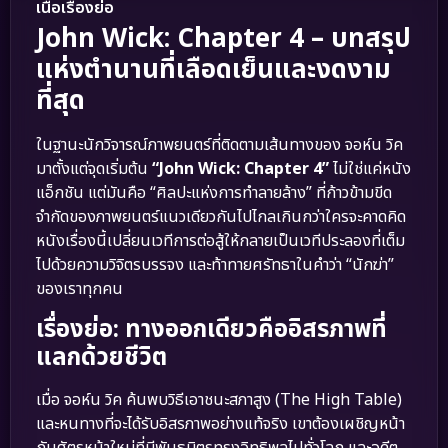
เนื้อเรื่องย่อ
John Wick: Chapter 4 – บทสรุป
แห่งตำนานที่เลือดเย็นและงดงาม
ที่สุด
ในฐานะนักวิจารณ์ภาพยนตร์ที่ติดตามเส้นทางของ จอห์น วิค
มาตั้งแต่จุดเริ่มต้น
“John Wick: Chapter 4”
ไม่ใช่แค่หนัง
แอ็กชัน แต่มันคือ “ศิลปะแห่งการทำลายล้าง” ที่ก้าวข้ามขีด
จำกัดของภาพยนตร์แนวเดียวกันไปไกลเกินกว่าใครจะคาดคิด
หนังเรื่องนี้เปลี่ยนเวทีการต่อสู้ให้กลายเป็นเวทีประลองที่เต็ม
ไปด้วยความวิจิตรบรรจง และท้าทายศรัทธาในคำว่า “นักฆ่า”
ของเราทุกคน
เรื่องย่อ: ทางออกเดียวคืออิสรภาพที่
แลกด้วยชีวิต
เมื่อ จอห์น วิค ค้นพบวิธีเอาชนะสภาสูง (The High Table)
และหนทางที่จะได้รับอิสรภาพอย่างแท้จริง เขาต้องเผชิญหน้า
กับศัตรูหน้าใหม่ที่มีพันธมิตรทรงอิทธิพลไปทั่วโลก และอดีต