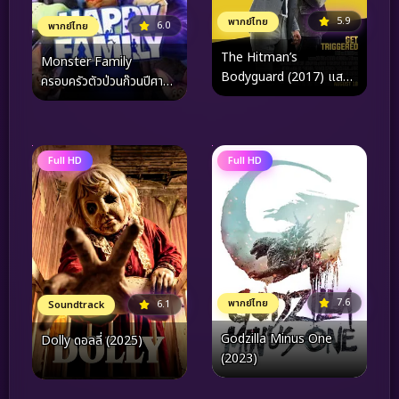
5.9
พากย์ไทย
6.0
พากย์ไทย
The Hitman’s
Monster Family
Bodyguard (2017) แสบ
ครอบครัวตัวป่วนก๊วนปีศาจ
ซ่าส์ แบบว่าบอดี้การ์ด
(2017)
Full HD
Full HD
7.6
พากย์ไทย
6.1
Soundtrack
Godzilla Minus One
Dolly ดอลลี่ (2025)
(2023)