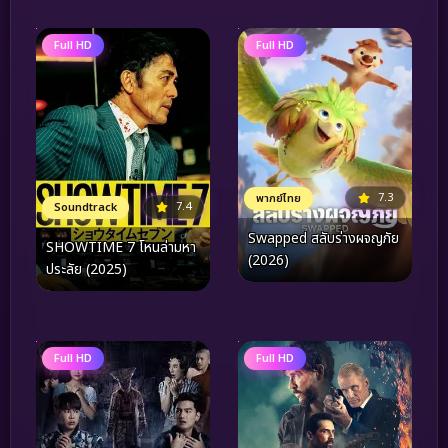
Full HD
Full HD
7.3
พากย์ไทย
7.4
Soundtrack
Swapped สลับร่างผจญภัย
SHOWTIME 7 โหนล่ามหา
(2026)
ประลัย (2025)
Full HD
Full HD