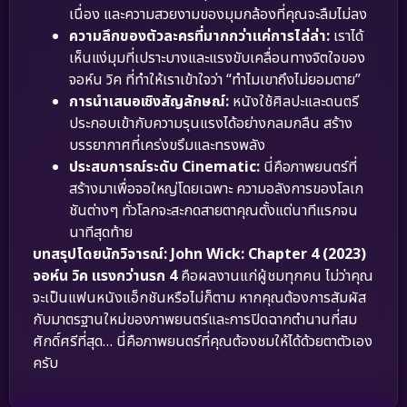
เนื่อง และความสวยงามของมุมกล้องที่คุณจะลืมไม่ลง
ความลึกของตัวละครที่มากกว่าแค่การไล่ล่า:
เราได้
เห็นแง่มุมที่เปราะบางและแรงขับเคลื่อนทางจิตใจของ
จอห์น วิค ที่ทำให้เราเข้าใจว่า “ทำไมเขาถึงไม่ยอมตาย”
การนำเสนอเชิงสัญลักษณ์:
หนังใช้ศิลปะและดนตรี
ประกอบเข้ากับความรุนแรงได้อย่างกลมกลืน สร้าง
บรรยากาศที่เคร่งขรึมและทรงพลัง
ประสบการณ์ระดับ Cinematic:
นี่คือภาพยนตร์ที่
สร้างมาเพื่อจอใหญ่โดยเฉพาะ ความอลังการของโลเก
ชันต่างๆ ทั่วโลกจะสะกดสายตาคุณตั้งแต่นาทีแรกจน
นาทีสุดท้าย
บทสรุปโดยนักวิจารณ์:
John Wick: Chapter 4 (2023)
จอห์น วิค แรงกว่านรก 4
คือผลงานแก่ผู้ชมทุกคน ไม่ว่าคุณ
จะเป็นแฟนหนังแอ็กชันหรือไม่ก็ตาม หากคุณต้องการสัมผัส
กับมาตรฐานใหม่ของภาพยนตร์และการปิดฉากตำนานที่สม
ศักดิ์ศรีที่สุด… นี่คือภาพยนตร์ที่คุณต้องชมให้ได้ด้วยตาตัวเอง
ครับ