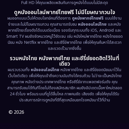
Full HD ให้คุณเพลิดเพลินกับการดูหนังได้แบบไม่มีสะดุด
Dystopian
(17)
ดูหนังออนไลน์พากย์ไทยฟรี ไม่มีโฆษณากวนใจ
Emotional
(61)
ผมออกแบบเว็บให้ตอบโจทย์คนที่ต้องการ
ดูหนังพากย์ไทยฟรี
แบบใช้งาน
ง่ายและไม่มีโฆษณารบกวน คุณสามารถรับชม
หนังออนไลน์ไทย
และหนัง
พากย์ไทยเรื่องดังได้แบบต่อเนื่อง รองรับทุกระบบทั้ง iOS, Android และ
Epic มหากาพย์
(218)
Smart TV ผมยังจัดหมวดหมู่ไว้ชัดเจน เช่น หนังใหม่พากย์ไทย หนังไทยยอด
นิยม หนัง Netflix พากย์ไทย และซีรี่ย์พากย์ไทย เพื่อให้คุณค้นหาได้สะดวก
Erotic
(36)
และรวดเร็วมากยิ่งขึ้น
รวมหนังไทย หนังพากย์ไทย และซีรี่ย์ยอดฮิตไว้ในที่
Family ครอบครัว
(363)
เดียว
ผมรวบรวมทั้ง
หนังออนไลน์ไทย
หนังพากย์ไทย และซีรี่ย์ยอดนิยมมาไว้ใน
Fantasy จินตนาการ
(326)
เว็บไซต์เดียว เพื่อให้คุณเข้าถึงความบันเทิงได้ครบถ้วน ไม่ว่าจะเป็นหนังไทย
คุณภาพ หนังต่างประเทศพากย์ไทย หรือซีรี่ย์จากแพลตฟอร์มดัง คุณ
Fiction
(9)
สามารถรับชมได้ทันทีโดยไม่ต้องสมัครสมาชิก ผมยังอัปเดตเนื้อหาใหม่ตลอด
24 ชั่วโมง พร้อมระบบที่ดูได้ลื่นไหล ภาพคมชัด เสียงชัด เพื่อให้คุณได้รับ
Film
(57)
ประสบการณ์การดูหนังที่ดีที่สุดเหมือนยกโรงหนังมาไว้ที่บ้าน
Gothic
(3)
© 2026
Grief
(7)