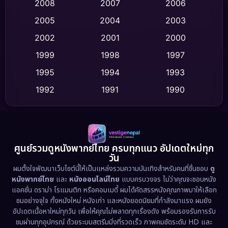
Crime อาชญากรรม
(513)
2008
2007
2006
2005
2004
2003
Cult Film
(4)
2002
2001
2000
Culture
(9)
1999
1998
1997
Dance เต้น
1995
1994
1993
(10)
1992
1991
1990
Detective สืบสวน
(59)
1989
1988
1986
Detective สืบสวน
(73)
1985
1983
1982
1981
1978
1974
Disaster
(13)
ศูนย์รวมดูหนังพากย์ไทย ครบทุกแนว อัปเดตใหม่ทุก
วัน
1971
1962
Disney+
(5)
ผมตั้งใจพัฒนาเว็บไซต์นี้ให้เป็นแหล่งรวมความบันเทิงสำหรับคนที่ชื่นชอบ
ดู
หนังพากย์ไทย
และ
หนังออนไลน์ไทย
แบบครบวงจร ไม่ว่าคุณจะชอบหนัง
Documentary สารคดี
(93)
แอคชั่น ดราม่า โรแมนติก หรือคอมเมดี้ ผมได้คัดสรรหนังคุณภาพมาให้เลือก
ชมอย่างจุใจ ทั้งหนังใหม่ หนังเก่า และหนังยอดนิยมที่กำลังมาแรง ผมยัง
อัปเดตเนื้อหาใหม่ทุกวัน เพื่อให้คุณไม่พลาดทุกเรื่องดัง พร้อมรองรับการรับ
Drama ดราม่า
(1,460)
ชมผ่านทุกอุปกรณ์ ด้วยระบบสตรีมมิ่งที่รวดเร็ว ภาพคมชัดระดับ HD และ