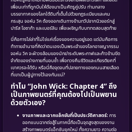
เพื่อนเก่าที่ถูกบีบให้ต้องมาเป็นศัตรูคู่ปรับ ท่ามกลาง
บรรยากาศของโลกใต้ดินที่เต็มไปด้วยกฎระเบียบและคม
กระสุน จอห์น วิค ต้องออกเดินทางข้ามทวีปจากนิวยอร์กสู่
ปารีส โอซาก้า และเบอร์ลิน เพื่อเผชิญกับบททดสอบสุดท้าย
นี่คือการไล่ล่าที่ไม่ใช่แค่เรื่องของความอยู่รอด แต่มันคือการ
ท้าทายอำนาจที่คิดว่าตนเองเป็นพระเจ้าของโลกอาชญากรรม
จอห์น วิค จะฝ่าวงล้อมของนักฆ่าระดับพระกาฬและก้าวข้ามขีด
จำกัดของร่างกายที่บอบช้ำ เพื่อทวงคืนชีวิตและเกียรติยศที่
เขาควรจะได้รับ หรือนี่คือจุดจบที่ปลายทางของถนนสายเลือด
ที่เขาเป็นผู้ปูทางไว้เองกันแน่?
ทำไม “John Wick: Chapter 4” ถึง
เป็นภาพยนตร์ที่คุณต้องไปเป็นพยาน
ด้วยตัวเอง?
งานภาพและฉากแอ็กชันที่เป็นประวัติศาสตร์:
การ
ออกแบบฉากต่อสู้ในภาคนี้ถือเป็นจุดสูงสุดของงาน
สร้างภาพยนตร์แอ็กชันยุคใหม่ ทั้งความยาว ความต่อ