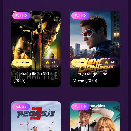
Full HD
Full HD
4.8
7.6
ซับไทย
พากย์ไทย
Henry Danger The
Hit Man File ซุ้มมือปืน
Movie (2025)
(2005)
หนังโรง
Full HD