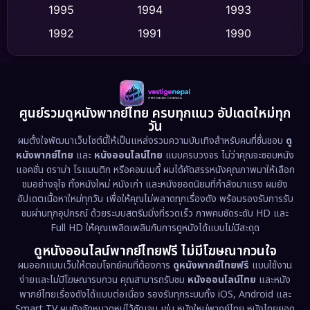
Dance เต้น
1995
1994
1993
(10)
1992
1991
1990
Detective สืบสวน
(62)
1989
1988
1986
Detective สืบสวน
(77)
1985
1983
1982
1981
1978
1974
Disaster
(13)
ศูนย์รวมดูหนังพากย์ไทย ครบทุกแนว อัปเดตใหม่ทุก
วัน
1971
1962
Disney+
(5)
ผมตั้งใจพัฒนาเว็บไซต์นี้ให้เป็นแหล่งรวมความบันเทิงสำหรับคนที่ชื่นชอบ
ดู
หนังพากย์ไทย
และ
หนังออนไลน์ไทย
แบบครบวงจร ไม่ว่าคุณจะชอบหนัง
Documentary สารคดี
(94)
แอคชั่น ดราม่า โรแมนติก หรือคอมเมดี้ ผมได้คัดสรรหนังคุณภาพมาให้เลือก
ชมอย่างจุใจ ทั้งหนังใหม่ หนังเก่า และหนังยอดนิยมที่กำลังมาแรง ผมยัง
อัปเดตเนื้อหาใหม่ทุกวัน เพื่อให้คุณไม่พลาดทุกเรื่องดัง พร้อมรองรับการรับ
Drama ดราม่า
(1,513)
ชมผ่านทุกอุปกรณ์ ด้วยระบบสตรีมมิ่งที่รวดเร็ว ภาพคมชัดระดับ HD และ
Full HD ให้คุณเพลิดเพลินกับการดูหนังได้แบบไม่มีสะดุด
Dystopian
(17)
ดูหนังออนไลน์พากย์ไทยฟรี ไม่มีโฆษณากวนใจ
Emotional
(61)
ผมออกแบบเว็บให้ตอบโจทย์คนที่ต้องการ
ดูหนังพากย์ไทยฟรี
แบบใช้งาน
ง่ายและไม่มีโฆษณารบกวน คุณสามารถรับชม
หนังออนไลน์ไทย
และหนัง
พากย์ไทยเรื่องดังได้แบบต่อเนื่อง รองรับทุกระบบทั้ง iOS, Android และ
Epic มหากาพย์
(227)
Smart TV ผมยังจัดหมวดหมู่ไว้ชัดเจน เช่น หนังใหม่พากย์ไทย หนังไทยยอด