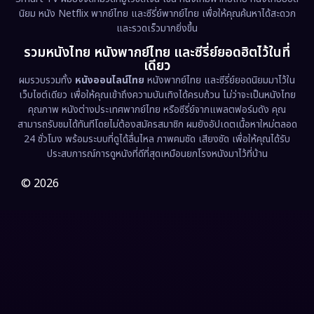
นิยม หนัง Netflix พากย์ไทย และซีรี่ย์พากย์ไทย เพื่อให้คุณค้นหาได้สะดวก
Erotic
(36)
และรวดเร็วมากยิ่งขึ้น
รวมหนังไทย หนังพากย์ไทย และซีรี่ย์ยอดฮิตไว้ในที่
Family ครอบครัว
(375)
เดียว
ผมรวบรวมทั้ง
หนังออนไลน์ไทย
หนังพากย์ไทย และซีรี่ย์ยอดนิยมมาไว้ใน
Fantasy จินตนาการ
(338)
เว็บไซต์เดียว เพื่อให้คุณเข้าถึงความบันเทิงได้ครบถ้วน ไม่ว่าจะเป็นหนังไทย
คุณภาพ หนังต่างประเทศพากย์ไทย หรือซีรี่ย์จากแพลตฟอร์มดัง คุณ
Fiction
(9)
สามารถรับชมได้ทันทีโดยไม่ต้องสมัครสมาชิก ผมยังอัปเดตเนื้อหาใหม่ตลอด
24 ชั่วโมง พร้อมระบบที่ดูได้ลื่นไหล ภาพคมชัด เสียงชัด เพื่อให้คุณได้รับ
Film
(57)
ประสบการณ์การดูหนังที่ดีที่สุดเหมือนยกโรงหนังมาไว้ที่บ้าน
Gothic
(3)
© 2026
Grief
(7)
HBO GO
(6)
HBO Max
(3)
Healing
(15)