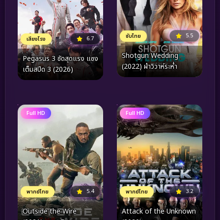
5.5
ซับไทย
6.7
เสียงโรง
Shotgun Wedding
Pegasus 3 ซัดสุดแรง แซง
(2022) ฝ่าวิวาห์ระห่ำ
เต็มสปีด 3 (2026)
Full HD
Full HD
5.4
3.2
พากย์ไทย
พากย์ไทย
Outside the Wire
Attack of the Unknown