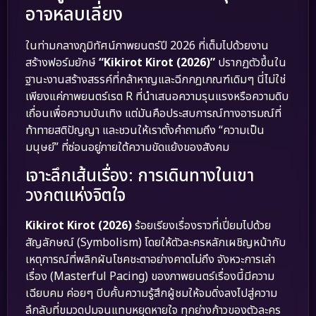
อาจหลบเลี่ยง
ในท่ามกลางภูมิทัศน์ภาพยนตร์ปี 2026 ที่เต็มไปด้วยงาน
สร้างฟอร์มยักษ์
“Kikirot Kirot (2026)”
ปรากฏตัวขึ้นใน
ฐานะงานสร้างสรรค์ที่กล้าหาญและฉีกกฎเกณฑ์เดิมๆ นี่ไม่ใช่
เพียงแค่ภาพยนตร์เรต R ที่นำเสนอความรุนแรงหรือความดิบ
เถื่อนเพื่อความบันเทิง แต่มันคือประสบการณ์ทางอารมณ์ที่
ท้าทายสติปัญญา และชวนให้เราตั้งคำถามถึง “ความเป็น
มนุษย์” ที่ซ่อนอยู่ภายใต้ความขัดแย้งของสังคม
เจาะลึกเส้นเรื่อง: การเดินทางในเขา
วงกตแห่งจิตใจ
Kikirot Kirot (2026)
ร้อยเรียงเรื่องราวที่เปี่ยมไปด้วย
สัญลักษณ์ (Symbolism) โดยให้ตัวละครหลักเผชิญหน้ากับ
เหตุการณ์ที่พลิกผันโชคชะตาอย่างคาดไม่ถึง จังหวะการเล่า
เรื่อง (Masterful Pacing) ของภาพยนตร์เรื่องนี้มีความ
เฉียบคม ค่อยๆ บีบคั้นความรู้สึกผู้ชมให้จมดิ่งลงไปสู่ความ
ลึกลับที่ขมวดปมจนแทบหยุดหายใจ ทุกย่างก้าวของตัวละคร