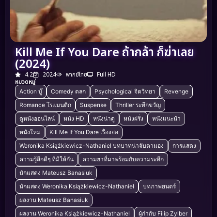
Kill Me If You Dare ถ้ากล้า ก็ฆ่าเลย
(2024)
4.2
2024
พากย์ไทย
Full HD
หมวดหมู่
Action บู๊
Comedy ตลก
Psychological จิตวิทยา
Revenge
Romance โรแมนติก
Suspense
Thriller ระทึกขวัญ
ดูหนังออนไลน์
หนัง HD
หนังน่าดู
หนังฝรั่ง
หนังแนะนำ
หนังใหม่
Kill Me If You Dare เรื่องย่อ
Weronika Książkiewicz-Nathaniel บทบาทน่าจับตามอง
การแสดง
ความรู้สึกดีๆ ที่มีให้กัน
ความฮาที่มาพร้อมกับความระทึก
นักแสดง Mateusz Banasiuk
นักแสดง Weronika Książkiewicz-Nathaniel
บทภาพยนตร์
ผลงาน Mateusz Banasiuk
ผลงาน Weronika Książkiewicz-Nathaniel
ผู้กำกับ Filip Zylber