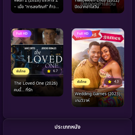
Vadh 2 (2026) ประหาร 2
Halloween Ends (2022)
– เมื่อ “การลงทัณฑ์” ก้าว
ปิดฉากฮาโลวีน
ข้ามขีดจำกัดของศีลธรรม
Full HD
Full HD
6.7
ซับไทย
4.3
ซับไทย
The Loved One (2026)
คนนี้… ที่รัก
Wedding Games (2023)
เกมวิวาห์
ประเภทหนัง