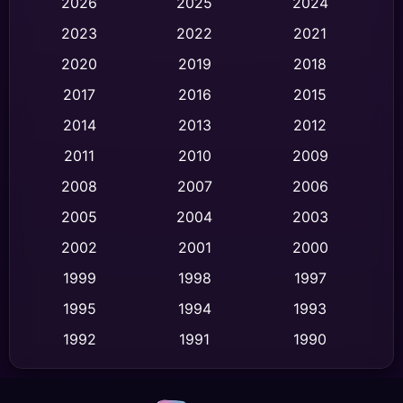
2026
2025
2024
Black Comedy
(326)
2023
2022
2021
Classic หนังคลาสสิก
(47)
2020
2019
2018
2017
2016
2015
Comedy ตลก
(454)
2014
2013
2012
Coming-of-age ชีวิตวัยรุ่น
(63)
2011
2010
2009
Crime อาชญากรรม
(532)
2008
2007
2006
2005
2004
2003
Cult Film
(4)
2002
2001
2000
Culture
(9)
1999
1998
1997
Dance เต้น
1995
1994
1993
(10)
1992
1991
1990
Detective สืบสวน
(62)
1989
1988
1986
Detective สืบสวน
(77)
1985
1983
1982