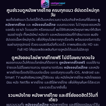
1981
1978
1974
Disaster
(13)
ศูนย์รวมดูหนังพากย์ไทย ครบทุกแนว อัปเดตใหม่ทุก
วัน
1971
1962
Disney+
(5)
ผมตั้งใจพัฒนาเว็บไซต์นี้ให้เป็นแหล่งรวมความบันเทิงสำหรับคนที่ชื่นชอบ
ดู
หนังพากย์ไทย
และ
หนังออนไลน์ไทย
แบบครบวงจร ไม่ว่าคุณจะชอบหนัง
Documentary สารคดี
(94)
แอคชั่น ดราม่า โรแมนติก หรือคอมเมดี้ ผมได้คัดสรรหนังคุณภาพมาให้เลือก
ชมอย่างจุใจ ทั้งหนังใหม่ หนังเก่า และหนังยอดนิยมที่กำลังมาแรง ผมยัง
อัปเดตเนื้อหาใหม่ทุกวัน เพื่อให้คุณไม่พลาดทุกเรื่องดัง พร้อมรองรับการรับ
Drama ดราม่า
(1,513)
ชมผ่านทุกอุปกรณ์ ด้วยระบบสตรีมมิ่งที่รวดเร็ว ภาพคมชัดระดับ HD และ
Full HD ให้คุณเพลิดเพลินกับการดูหนังได้แบบไม่มีสะดุด
Dystopian
(17)
ดูหนังออนไลน์พากย์ไทยฟรี ไม่มีโฆษณากวนใจ
Emotional
(61)
ผมออกแบบเว็บให้ตอบโจทย์คนที่ต้องการ
ดูหนังพากย์ไทยฟรี
แบบใช้งาน
ง่ายและไม่มีโฆษณารบกวน คุณสามารถรับชม
หนังออนไลน์ไทย
และหนัง
พากย์ไทยเรื่องดังได้แบบต่อเนื่อง รองรับทุกระบบทั้ง iOS, Android และ
Epic มหากาพย์
(227)
Smart TV ผมยังจัดหมวดหมู่ไว้ชัดเจน เช่น หนังใหม่พากย์ไทย หนังไทยยอด
นิยม หนัง Netflix พากย์ไทย และซีรี่ย์พากย์ไทย เพื่อให้คุณค้นหาได้สะดวก
Erotic
(36)
และรวดเร็วมากยิ่งขึ้น
รวมหนังไทย หนังพากย์ไทย และซีรี่ย์ยอดฮิตไว้ในที่
Family ครอบครัว
(375)
เดียว
ผมรวบรวมทั้ง
หนังออนไลน์ไทย
หนังพากย์ไทย และซีรี่ย์ยอดนิยมมาไว้ใน
Fantasy จินตนาการ
(338)