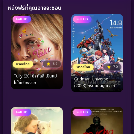
หนังฟรีที่คุณอาจจะชอบ
Full HD
Full HD
6.9
พากย์ไทย
7.0
พากย์ไทย
Tully (2018) ทัลลี่ เป็นแม่
Gridman Universe
ไม่ใช่เรื่องง่าย
(2023) กริดแมนยูนิเวิร์ส
Full HD
Full HD