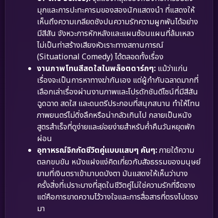
มุกและการปะทะคารมของสองนักแสดงนำ ที่แสดงให้
เห็นถึงความเกลียดชังปนความรักความผูกพันได้อย่าง
มีสีสัน จังหวะการหักหลังและแผนซ้อนแผนที่ล้มเหลว
ไม่เป็นท่าสร้างเสียงหัวเราะทางสถานการณ์
(Situational Comedy) ได้ตลอดทั้งเรื่อง
งานภาพโทนสีสดใสในพล็อตดาร์กๆ:
แม้ว่าแก่น
เรื่องจะเป็นการหาทางฆ่ากันเอง แต่ผู้กำกับฉลาดมากที่
เลือกเล่าเรื่องผ่านงานภาพและโปรดักชันดีไซน์ที่มีสีสัน
ฉูดฉาด สดใส และดนตรีประกอบที่สนุกสนาน ทำให้โทน
ภาพยนตร์ไม่ดิ่งลึกหรือน่ากลัวเกินไป กลายเป็นหนัง
สูตรสำเร็จที่ดูง่ายและย่อยง่ายสำหรับค่ำคืนวันหยุดพัก
ผ่อน
อุทาหรณ์จิกกัดชีวิตคู่แบบแสบๆ คันๆ:
ภายใต้ความ
ตลกขบขัน หนังแฝงแง่คิดเกี่ยวกับสัจธรรมของมนุษย์
ยามที่เงินตราเข้ามาบดบังตา มันแสดงให้เห็นว่าบาง
ครั้งสิ่งที่เปราะบางที่สุดในชีวิตคู่ไม่ใช่ความรักที่จืดจาง
แต่คือการขาดความไว้วางใจและการสื่อสารที่ตรงไปตรง
มา