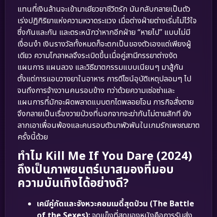
แทนที่เงินล้านจะเข้ามาเยียวยาชีวิตรัก มันกลับกลายเป็นตัว
เร่งปฏิกิริยาแห่งความหวาดระแวง เมื่อต่างฝ่ายต่างเริ่มไม่ไว้ใจ
ซึ่งกันและกัน และตระหนักว่าหากอีกฝ่าย “หายไป” แบบไม่มี
เงื่อนงำ เงินรางวัลทั้งหมดก็จะตกเป็นของตัวเองแต่เพียงผู้
เดียว ความโกลาหลจึงระเบิดขึ้นเมื่อคู่สามีภรรยาต่างงัด
แผนการ แผนลวง และวิธีฆาตกรรมแบบเนียนๆ มาสู้กัน
ตั้งแต่การแอบวางยาในอาหาร การดีไซน์อุบัติเหตุปลอมๆ ไป
จนถึงการจ้างวานคนรอบข้าง ทว่าด้วยความเซ่อซ่าและ
แผนการที่มักจะผิดพลาดแบบตกไดพลอยโจน ภารกิจสั่งตาย
จึงกลายเป็นเรื่องวายป่วงที่นอกจากจะฆ่ากันไม่ตายสักที ยัง
ลากเอาเพื่อนพ้องและคนรอบตัวมาพัวพันในเกมรักเพชฌฆาต
ครั้งนี้ด้วย
ทำไม Kill Me If You Dare (2024)
ถึงเป็นภาพยนตร์เบาสมองที่มอบ
ความบันเทิงได้อย่างดี?
เคมีคู่กัดและจังหวะคอมเมดี้สุดป่วน (The Battle
of the Sexes):
จุดแข็งที่สุดของหนังคือการรับส่ง