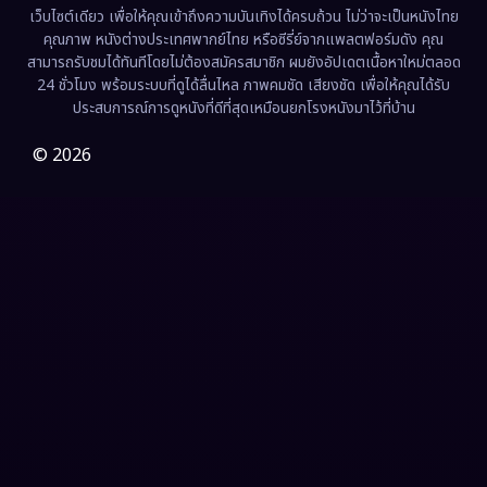
เว็บไซต์เดียว เพื่อให้คุณเข้าถึงความบันเทิงได้ครบถ้วน ไม่ว่าจะเป็นหนังไทย
คุณภาพ หนังต่างประเทศพากย์ไทย หรือซีรี่ย์จากแพลตฟอร์มดัง คุณ
Fiction
(9)
สามารถรับชมได้ทันทีโดยไม่ต้องสมัครสมาชิก ผมยังอัปเดตเนื้อหาใหม่ตลอด
24 ชั่วโมง พร้อมระบบที่ดูได้ลื่นไหล ภาพคมชัด เสียงชัด เพื่อให้คุณได้รับ
Film
(57)
ประสบการณ์การดูหนังที่ดีที่สุดเหมือนยกโรงหนังมาไว้ที่บ้าน
Gothic
(3)
© 2026
Grief
(7)
HBO GO
(6)
HBO Max
(3)
Healing
(15)
Heist
(27)
Historical
(7)