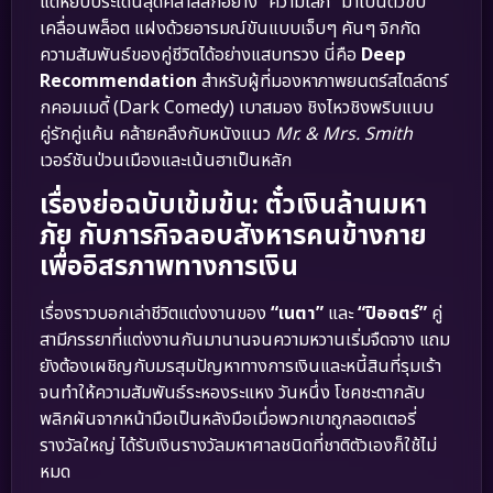
แต่หยิบประเด็นสุดคลาสสิกอย่าง “ความโลภ” มาเป็นตัวขับ
เคลื่อนพล็อต แฝงด้วยอารมณ์ขันแบบเจ็บๆ คันๆ จิกกัด
ความสัมพันธ์ของคู่ชีวิตได้อย่างแสบทรวง นี่คือ
Deep
Recommendation
สำหรับผู้ที่มองหาภาพยนตร์สไตล์ดาร์
กคอมเมดี้ (Dark Comedy) เบาสมอง ชิงไหวชิงพริบแบบ
คู่รักคู่แค้น คล้ายคลึงกับหนังแนว
Mr. & Mrs. Smith
เวอร์ชันป่วนเมืองและเน้นฮาเป็นหลัก
เรื่องย่อฉบับเข้มข้น: ตั๋วเงินล้านมหา
ภัย กับภารกิจลอบสังหารคนข้างกาย
เพื่ออิสรภาพทางการเงิน
เรื่องราวบอกเล่าชีวิตแต่งงานของ
“เนตา”
และ
“ปิออตร์”
คู่
สามีภรรยาที่แต่งงานกันมานานจนความหวานเริ่มจืดจาง แถม
ยังต้องเผชิญกับมรสุมปัญหาทางการเงินและหนี้สินที่รุมเร้า
จนทำให้ความสัมพันธ์ระหองระแหง วันหนึ่ง โชคชะตากลับ
พลิกผันจากหน้ามือเป็นหลังมือเมื่อพวกเขาถูกลอตเตอรี่
รางวัลใหญ่ ได้รับเงินรางวัลมหาศาลชนิดที่ชาติตัวเองก็ใช้ไม่
หมด