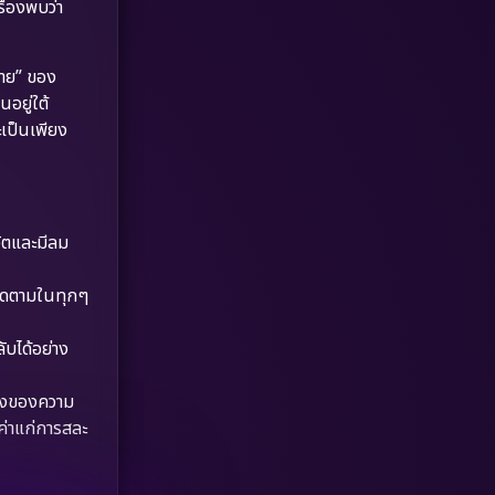
ื่องพบว่า
Dystopian
(17)
Emotional
(61)
มาย” ของ
อยู่ใต้
Epic มหากาพย์
(221)
ะเป็นเพียง
Erotic
(36)
Family ครอบครัว
(369)
วิตและมีลม
Fantasy จินตนาการ
(331)
ิดตามในทุกๆ
Fiction
(9)
ับได้อย่าง
Film
(57)
างของความ
Gothic
(3)
ค่าแก่การสละ
Grief
(7)