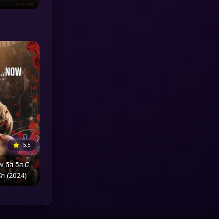
MONOMAX
(1)
Monster
(25)
Movie Collection
(3)
Musical เพลง
(65)
Mystery ลึกลับ
(374)
nature
(4)
5.5
Parody
(3)
ดิส อิส มี
รัก (2024)
Period ย้อนยุค
(96)
Political การเมือง
(20)