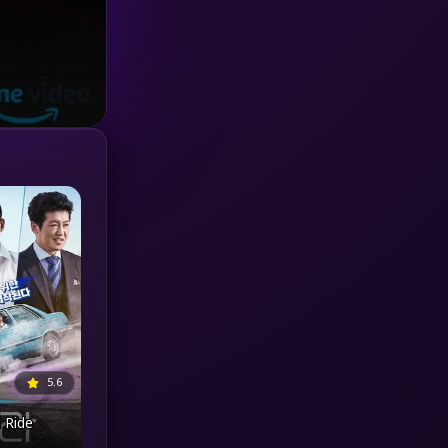
Investigation
(33)
iQIYI
(18)
Kids
(16)
LGBTQ
(5)
Love
(25)
Martial
(6)
Martial Arts
(36)
marvel
(2)
5.6
Melodrama
(6)
l Ride
Military
(7)