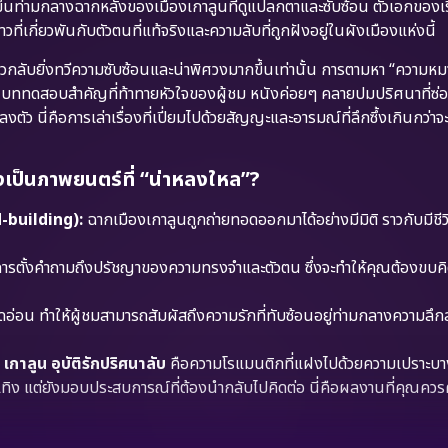
ิดขึ้นท่ามกลางฉากหลังของเมืองเกาลูนที่ดูแปลกตาและซับซ้อน ตัวเอกของเร
วที่เกี่ยวพันกับตัวตนที่แท้จริงและความลับที่ถูกฝังอยู่ในผังเมืองแห่งนี้
วกลับยิ่งทวีความซับซ้อนและน่าพิศวงมากขึ้นเท่านั้น การตามหา “ความห
บททดสอบสำคัญที่ท้าทายหัวใจของผู้ชม หนังค่อยๆ คลายปมปริศนาที่ซ่อน
 นี่คือการเล่าเรื่องที่เปี่ยมไปด้วยสัญญะและอารมณ์ที่ลึกซึ้งเกินกว่าจ
็นภาพยนตร์ที่ “น่าหลงใหล”?
-building):
ฉากเมืองเกาลูนถูกถ่ายทอดออกมาได้อย่างมีมิติ ราวกับมีชี
ารตั้งคำถามถึงปรัชญาของความทรงจำและตัวตน ซึ่งจะทำให้คุณต้องขบค
ดอ่อน ทำให้ผู้ชมสามารถสัมผัสถึงความรักที่ทับซ้อนอยู่ท่ามกลางความลึกล
ลูน อุบัติรักปริศนาลับ
คือความโรแมนติกที่แฝงไปด้วยความเปราะบ
ทิง แต่ยังมอบประสบการณ์ที่ต้องนำกลับไปคิดต่อ นี่คือผลงานที่คุณควร