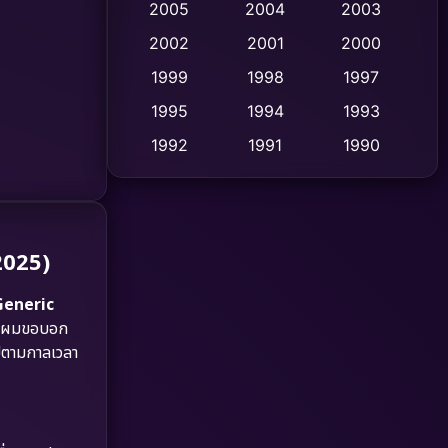
2005
2004
2003
Cult Film
2002
2001
2000
(4)
1999
1998
1997
Culture
(9)
1995
1994
1993
Dance เต้น
(10)
1992
1991
1990
1989
1988
1986
Detective สืบสวน
(75)
1985
1983
1982
Detective สืบสวน
(60)
1981
1978
1974
2025)
Disaster
(13)
1971
1962
Generic
Disney+
(5)
าย ผมขอบอก
ไปตามกาลเวลา
Documentary สารคดี
(93)
Drama ดราม่า
(1,486)