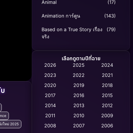
Animal
(17)
Animation การ์ตูน
(143)
Based on a True Story เรื่อง
(79)
จริง
Based on Novel
(8)
เลือกดูตามปีที่ฉาย
Biography ชีวิตจริง
(75)
2026
2025
2024
2023
2022
2021
Black Comedy
(316)
2020
2019
2018
ับ
Classic หนังคลาสสิก
(47)
2017
2016
2015
Comedy ตลก
(446)
2014
2013
2012
2011
2010
2009
ance
Coming-of-age ชีวิตวัยรุ่น
(62)
ังใหม่ 2025
2008
2007
2006
Crime อาชญากรรม
(520)