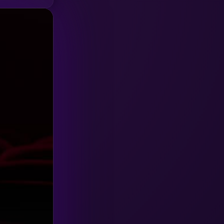
HBO GO
(6)
HBO Max
(3)
Healing
(15)
Heist
(26)
Historical
(7)
History ประวัติศาสตร์
(54)
Holiday
(3)
Horror สยองขวัญ
(390)
Human
(49)
Inspirational แรงบันดาลใจ
(157)