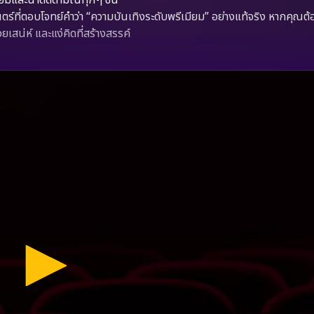
ร์ที่ตอบโจทย์คำว่า “ความบันเทิงระดับพรีเมียม” อย่างแท้จริง หากคุณต
สน่ห์ และแง่คิดที่สร้างสรรค์