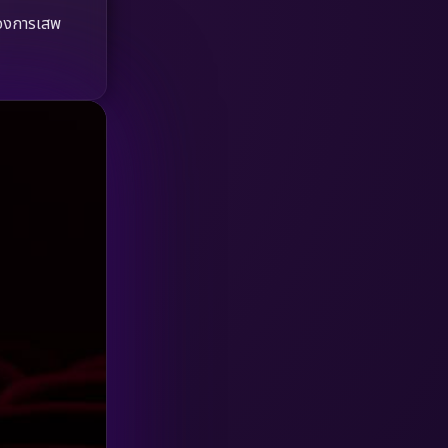
HBO GO
(6)
้องการเสพ
HBO Max
(3)
Healing
(15)
Heist
(26)
Historical
(7)
History ประวัติศาสตร์
(54)
Holiday
(3)
Horror สยองขวัญ
(385)
Human
(49)
Inspirational แรงบันดาลใจ
(157)