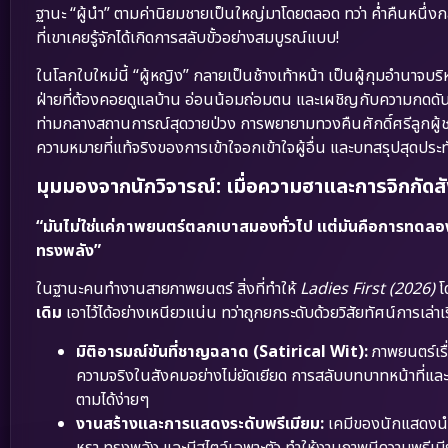
ฐานะ “ผู้นำ” ตามค่านิยมชายเป็นใหญ่มาโดยตลอด ทว่า ค่ำคืนหนึ่งกล
ที่เขาเคยรู้จักได้เกิดการสลับขั้วอย่างสมบูรณ์แบบ!
ในโลกใบใหม่นี้ “ผู้หญิง” กลายเป็นช้างเท้าหน้า เป็นผู้กุมอำนาจบริ
ฝ่ายที่ต้องคอยดูแลบ้าน อ่อนน้อมถ่อมตน และเผชิญกับความกดดันท
ท่ามกลางสถานการณ์สุดวายป่วง การพยายามทวงคืนศักดิ์ศรีลูกผู้ชา
ความหมายที่แท้จริงของการเข้าใจอกเข้าใจผู้อื่น และบทสรุปสุดประทั
มุมมองจากนักวิจารณ์: เมื่อความฮาและการจิกกัด
“มันไม่ใช่แค่ภาพยนตร์ตลกเบาสมองทั่วไป แต่มันคือการทดลอ
ทรงพลัง”
ในฐานะคนทำงานสายภาพยนตร์ สิ่งที่ทำให้
Ladies First (2026)
โ
เดิม
เอาไว้ได้อย่างเหนียวแน่น ทว่าถูกยกระดับด้วยวิสัยทัศน์การเล่าเ
มิติอารมณ์ขันที่ชาญฉลาด (Satirical Wit):
ภาพยนตร์เร
ความจริงในสังคมอย่างไม่ยัดเยียด การสลับบทบาทหน้าที่แล
ตามได้ง่ายๆ
งานสร้างและการแสดงระดับพรีเมียม:
เคมีของนักแสดงนำแ
หรา ทรงพลัง และมีสไตล์เฉพาะตัว ทำให้งานภาพมีความพรีเม