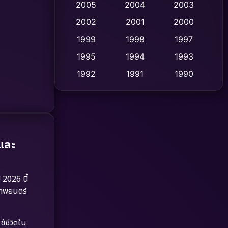
2005
2004
2003
Cult Film
2002
2001
2000
(4)
1999
1998
1997
Culture
(9)
1995
1994
1993
Dance เต้น
(10)
1992
1991
1990
1989
1988
1986
Detective สืบสวน
(59)
1985
1983
1982
Detective สืบสวน
(73)
1981
1978
1974
Disaster
(13)
าและ
1971
1962
Disney+
(5)
 2026 นี้
Documentary สารคดี
(93)
าพยนตร์
Drama ดราม่า
(1,460)
ช้ชีวิตใน