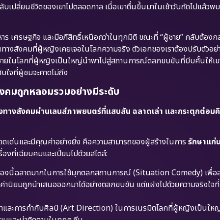
ับเปลี่ยนชีวิตของเขาไปตลอดกาล เมื่อเขาตื่นขึ้นมาในเช้าวันถัดไปแล้วพบว
หาร เศรษฐกิจ และมีอภิสิทธิ์เหนือกว่าในทุกมิติ ขณะที่ “ผู้ชาย” กลับต้อง
างสังคมที่ผู้หญิงเคยเจอในโลกความจริง ตัวเอกของเราต้องปรับตัวอย่า
ยในโลกที่ผู้หญิงเป็นใหญ่นำพาไปสู่สถานการณ์ตลกขบขันที่บีบคั้นให้เขาต
บใจที่ผู้ชมจะคาดไม่ถึง
สังคมถูกหลอมรวมอย่างมีระดับ
งทางสังคมผ่านเลนส์ภาพยนตร์ที่แสบสัน ฉลาดเล่า และกระตุกต่อมคิ
ดดเด่นและมีคุณค่าอย่างยิ่ง คือความสามารถของผู้สร้างในการ
รักษาแก่น
รื่องที่เฉียบคมและเปี่ยมไปด้วยสไตล์:
ื่องนี้ฉลาดมากในการใช้มุกตลกสถานการณ์ (Situation Comedy) เพื่อ
ะค่านิยมถูกนำเสนอออกมาได้อย่างตลกขบขัน แต่แฝงไปด้วยความจริงใจที่
ละการกำกับศิลป์ (Art Direction) ในการเนรมิตโลกที่ผู้หญิงเป็นใหญ
ียมและน่าติดตามในทุกๆ ซีน