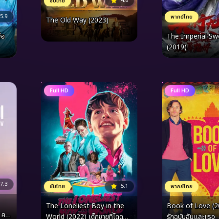
4.6
ซับไทย
5.9
พากย์ไทย
The Old Way (2023)
่อ
The Imperial S
(2019)
Full HD
Full HD
7.3
5.1
ซับไทย
พากย์ไทย
The Loneliest Boy in the
Book of Love (2
 คา
World (2022) เด็กชายที่โดด
รักฉบับฉันและเธอ