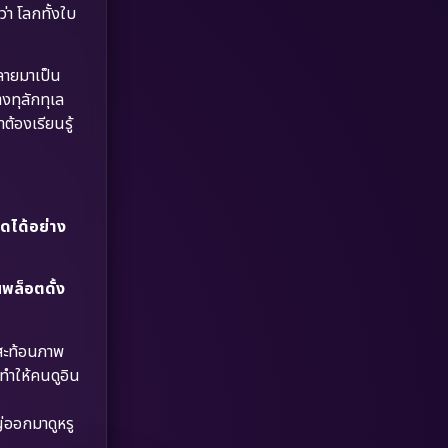
Dystopian
(17)
่า โลกทั้งใบ
Emotional
(61)
กลายมาเป็น
งทุลักทุเล
Epic มหากาพย์
(218)
้องเรียนรู้
Erotic
(36)
Family ครอบครัว
(363)
ดได้อย่าง
Fantasy จินตนาการ
(326)
Fiction
(9)
พล็อตดั้ง
Film
(57)
สะท้อนภาพ
ทำให้คนดูอิน
Gothic
(3)
่ออกมาดูหรู
Grief
(7)