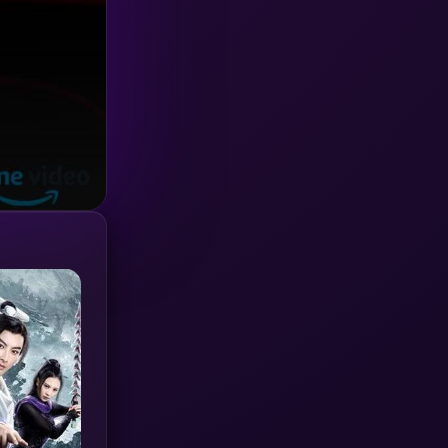
Investigation
(33)
iQIYI
(18)
Kids
(16)
LGBTQ
(5)
Love
(25)
Martial
(6)
Martial Arts
(36)
marvel
(2)
Melodrama
(6)
Military
(7)