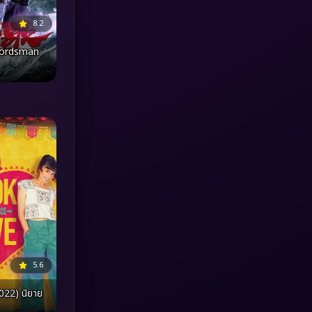
8.2
MONOMAX
(1)
wordsman
Monster
(25)
Movie Collection
(3)
Musical เพลง
(64)
Mystery ลึกลับ
(371)
nature
(4)
Parody
(3)
Period ย้อนยุค
(95)
5.6
Political การเมือง
(20)
022) นิยาย