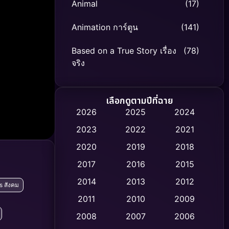
Animal
(17)
Animation การ์ตูน
(141)
Based on a True Story เรื่อง
(78)
จริง
Based on Novel
(8)
เลือกดูตามปีที่ฉาย
Biography ชีวิตจริง
(74)
2026
2025
2024
2023
2022
2021
Black Comedy
(306)
2020
2019
2018
Classic หนังคลาสสิก
(47)
2017
2016
2015
Comedy ตลก
(436)
2014
2013
2012
s สังคม
2011
2010
2009
Coming-of-age ชีวิตวัยรุ่น
(62)
2008
2007
2006
Crime อาชญากรรม
(513)