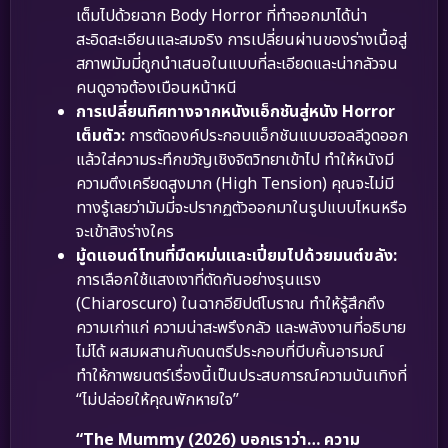
เต็มไปด้วยฉาก Body Horror ที่ทำออกมาได้น่า
สะอิดสะเอียนและสมจริง การเปลี่ยนผ่านของร่างเนื้อสู่
สภาพมัมมี่ถูกนำเสนอในแบบที่ละเอียดและน่ากลัวจน
คนดูอาจต้องเบือนหน้าหนี
การเปลี่ยนทิศทางจากหนังแอ็กชันสู่หนัง Horror
เต็มตัว:
การตัดองค์ประกอบแอ็กชันแบบฮอลลีวูดออก
แล้วใส่ความระทึกขวัญเชิงจิตวิทยาเข้าไป ทำให้หนังมี
ความตึงเครียดสูงมาก (High Tension) คุณจะไม่มี
ทางรู้เลยว่ามัมมี่จะปรากฏตัวออกมาในรูปแบบไหนหรือ
จะเข้าสิงร่างใคร
มู้ดแอนด์โทนที่มืดหม่นและเปี่ยมไปด้วยมนต์ขลัง:
การเลือกใช้แสงเงาที่ตัดกันอย่างรุนแรง
(Chiaroscuro) ในฉากอียิปต์โบราณ ทำให้รู้สึกถึง
ความเก่าแก่ ความน่าสะพรึงกลัว และพลังงานที่อธิบาย
ไม่ได้ ผสมผสานกับดนตรีประกอบที่บีบคั้นอารมณ์
ทำให้ภาพยนตร์เรื่องนี้เป็นประสบการณ์ความบันเทิงที่
“ไม่ปล่อยให้คุณพักหายใจ”
“The Mummy (2026) บอกเราว่า… ความ