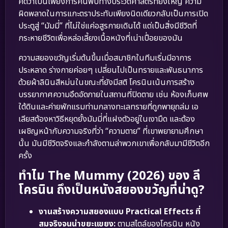
คิดว่าเป็นเพียงการค้นพบทางประวัติศาสตร์ที่ยิ่งใหญ่ ความ
ผิดพลาดในการแกะตราประทับเพียงนิดเดียวกลับเป็นการเปิด
ประตูสู่ “มัมมี่” ที่ไม่ใช่แค่อสูรกายเดินได้ แต่เป็นสิ่งมีชีวิตที่
กระหายชีวิตเพื่อหล่อเลี้ยงเนื้อหนังที่เน่าเปื่อยของมัน
ความสยองขวัญเริ่มต้นขึ้นเมื่อสมาชิกในทีมเริ่มมีอาการ
ประหลาด ร่างกายค่อยๆ เปลี่ยนไปเป็นทรายและพันธนาการ
ด้วยผ้าลินินสีหม่นในขณะที่ยังมีสติ โครนินเน้นการสร้าง
บรรยากาศความอึดอัดภายในสถานที่ปิดตาย เช่น ห้องเก็บศพ
ใต้ดินและค่ายพักแรมท่ามกลางทะเลทรายที่ถูกพายุถล่ม เอ
เลียสต้องหาวิธีหยุดยั้งมัมมี่ที่แฝงตัวอยู่ในเงามืด และต้อง
เผชิญหน้ากับความจริงที่ว่า “ความตาย” ที่เขาพยายามศึกษา
นั้น มันมีชีวิตจริงและกำลังตามล่าพวกเขาเพื่อกลับมามีชีวิตอีก
ครั้ง
ทำไม The Mummy (2026) ของ ลี
โครนิน ถึงเป็นหนังสยองขวัญที่น่าดู?
งานสร้างความสยองแบบ Practical Effects ที่
สมจริงจนน่าขยะแขยง:
ตามสไตล์ของโครนิน หนัง