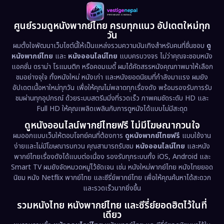
1985
1983
1982
1981
1978
1974
Disaster
(13)
ศูนย์รวมดูหนังพากย์ไทย ครบทุกแนว อัปเดตใหม่ทุก
วัน
1971
1962
Disney+
(5)
ผมตั้งใจพัฒนาเว็บไซต์นี้ให้เป็นแหล่งรวมความบันเทิงสำหรับคนที่ชื่นชอบ
ดู
หนังพากย์ไทย
และ
หนังออนไลน์ไทย
แบบครบวงจร ไม่ว่าคุณจะชอบหนัง
Documentary สารคดี
(93)
แอคชั่น ดราม่า โรแมนติก หรือคอมเมดี้ ผมได้คัดสรรหนังคุณภาพมาให้เลือก
ชมอย่างจุใจ ทั้งหนังใหม่ หนังเก่า และหนังยอดนิยมที่กำลังมาแรง ผมยัง
อัปเดตเนื้อหาใหม่ทุกวัน เพื่อให้คุณไม่พลาดทุกเรื่องดัง พร้อมรองรับการรับ
Drama ดราม่า
(1,460)
ชมผ่านทุกอุปกรณ์ ด้วยระบบสตรีมมิ่งที่รวดเร็ว ภาพคมชัดระดับ HD และ
Full HD ให้คุณเพลิดเพลินกับการดูหนังได้แบบไม่มีสะดุด
Dystopian
(17)
ดูหนังออนไลน์พากย์ไทยฟรี ไม่มีโฆษณากวนใจ
Emotional
(61)
ผมออกแบบเว็บให้ตอบโจทย์คนที่ต้องการ
ดูหนังพากย์ไทยฟรี
แบบใช้งาน
ง่ายและไม่มีโฆษณารบกวน คุณสามารถรับชม
หนังออนไลน์ไทย
และหนัง
พากย์ไทยเรื่องดังได้แบบต่อเนื่อง รองรับทุกระบบทั้ง iOS, Android และ
Epic มหากาพย์
(218)
Smart TV ผมยังจัดหมวดหมู่ไว้ชัดเจน เช่น หนังใหม่พากย์ไทย หนังไทยยอด
นิยม หนัง Netflix พากย์ไทย และซีรี่ย์พากย์ไทย เพื่อให้คุณค้นหาได้สะดวก
Erotic
(36)
และรวดเร็วมากยิ่งขึ้น
รวมหนังไทย หนังพากย์ไทย และซีรี่ย์ยอดฮิตไว้ในที่
Family ครอบครัว
(363)
เดียว