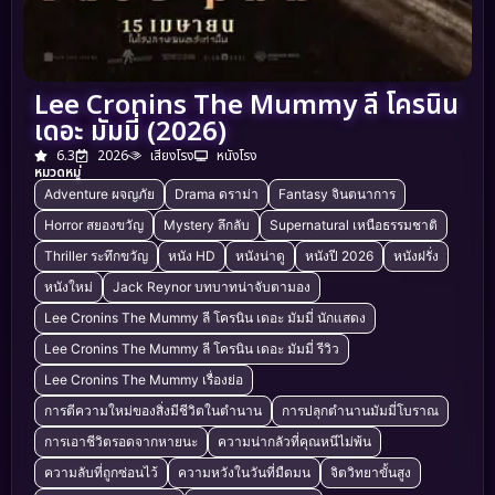
Lee Cronins The Mummy ลี โครนิน
เดอะ มัมมี่ (2026)
6.3
2026
เสียงโรง
หนังโรง
หมวดหมู่
Adventure ผจญภัย
Drama ดราม่า
Fantasy จินตนาการ
Horror สยองขวัญ
Mystery ลึกลับ
Supernatural เหนือธรรมชาติ
Thriller ระทึกขวัญ
หนัง HD
หนังน่าดู
หนังปี 2026
หนังฝรั่ง
หนังใหม่
Jack Reynor บทบาทน่าจับตามอง
Lee Cronins The Mummy ลี โครนิน เดอะ มัมมี่ นักแสดง
Lee Cronins The Mummy ลี โครนิน เดอะ มัมมี่ รีวิว
Lee Cronins The Mummy เรื่องย่อ
การตีความใหม่ของสิ่งมีชีวิตในตำนาน
การปลุกตำนานมัมมี่โบราณ
การเอาชีวิตรอดจากหายนะ
ความน่ากลัวที่คุณหนีไม่พ้น
ความลับที่ถูกซ่อนไว้
ความหวังในวันที่มืดมน
จิตวิทยาขั้นสูง