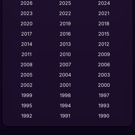
2026
2025
2024
Black Comedy
(306)
2023
2022
2021
Classic หนังคลาสสิก
(47)
2020
2019
2018
2017
2016
2015
Comedy ตลก
(436)
2014
2013
2012
Coming-of-age ชีวิตวัยรุ่น
(62)
2011
2010
2009
Crime อาชญากรรม
(513)
2008
2007
2006
2005
2004
2003
Cult Film
(4)
2002
2001
2000
Culture
(9)
1999
1998
1997
Dance เต้น
1995
1994
1993
(10)
1992
1991
1990
Detective สืบสวน
(59)
1989
1988
1986
Detective สืบสวน
(73)