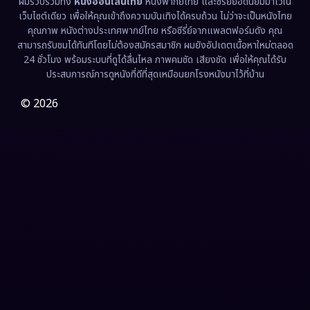
ผมรวบรวมทั้ง
หนังออนไลน์ไทย
หนังพากย์ไทย และซีรี่ย์ยอดนิยมมาไว้ใน
Fantasy จินตนาการ
(326)
เว็บไซต์เดียว เพื่อให้คุณเข้าถึงความบันเทิงได้ครบถ้วน ไม่ว่าจะเป็นหนังไทย
คุณภาพ หนังต่างประเทศพากย์ไทย หรือซีรี่ย์จากแพลตฟอร์มดัง คุณ
Fiction
(9)
สามารถรับชมได้ทันทีโดยไม่ต้องสมัครสมาชิก ผมยังอัปเดตเนื้อหาใหม่ตลอด
24 ชั่วโมง พร้อมระบบที่ดูได้ลื่นไหล ภาพคมชัด เสียงชัด เพื่อให้คุณได้รับ
Film
(57)
ประสบการณ์การดูหนังที่ดีที่สุดเหมือนยกโรงหนังมาไว้ที่บ้าน
Gothic
(3)
© 2026
Grief
(7)
HBO GO
(6)
HBO Max
(3)
Healing
(15)
Heist
(26)
Historical
(7)