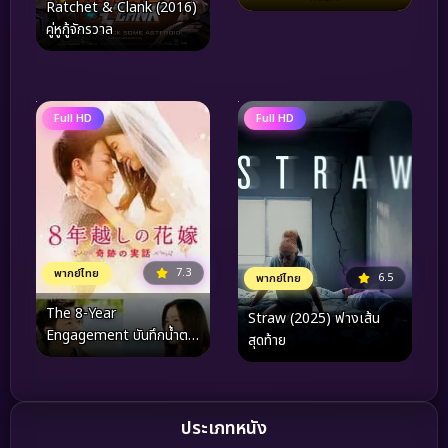
Ratchet & Clank (2016)
คู่หูกู้จักรวาล
Full HD
Full HD
7.3
พากย์ไทย
6.5
พากย์ไทย
The 8-Year
Straw (2025) ฟางเส้น
Engagement บันทึกน้ำตา
สุดท้าย
รัก 8 ปี (2017)
ประเภทหนัง