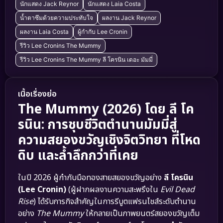
นักแสดง Jack Reynor
นักแสดง Laia Costa
น้ำตาซึมด้วยความประทับใจ
ผลงาน Jack Reynor
ผลงาน Laia Costa
ผู้กำกับ Lee Cronin
รีวิว Lee Cronins The Mummy
รีวิว Lee Cronins The Mummy ลี โครนิน เดอะ มัมมี่
เนื้อเรื่องย่อ
The Mummy (2026) โดย ลี โค
รนิน: การชุบชีวิตตำนานมัมมี่สู่
ความสยองขวัญเชิงจิตวิทยา ที่โหด
ดิบ และล้ำลึกกว่าที่เคย
ในปี 2026 ผู้กำกับมือทองสายสยองขวัญอย่าง
ลี โครนิน
(Lee Cronin)
(ผู้ฝากผลงานความสะพรึงใน
Evil Dead
Rise
) ได้รับภารกิจสำคัญในการรีบูตแฟรนไชส์ระดับตำนาน
อย่าง
The Mummy
ให้กลายเป็นภาพยนตร์สยองขวัญเต็ม