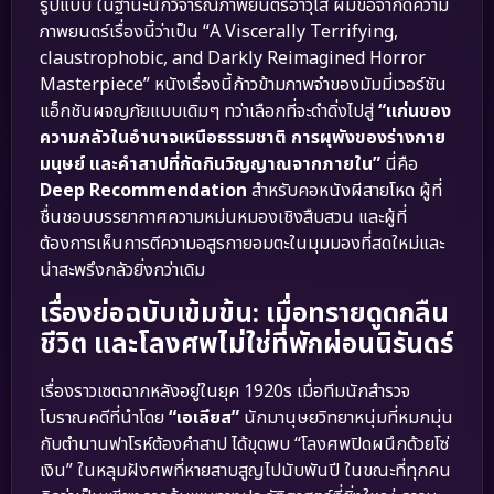
รูปแบบ ในฐานะนักวิจารณ์ภาพยนตร์อาวุโส ผมขอจำกัดความ
ภาพยนตร์เรื่องนี้ว่าเป็น “A Viscerally Terrifying,
claustrophobic, and Darkly Reimagined Horror
Masterpiece” หนังเรื่องนี้ก้าวข้ามภาพจำของมัมมี่เวอร์ชัน
แอ็กชันผจญภัยแบบเดิมๆ ทว่าเลือกที่จะดำดิ่งไปสู่
“แก่นของ
ความกลัวในอำนาจเหนือธรรมชาติ การผุพังของร่างกาย
มนุษย์ และคำสาปที่กัดกินวิญญาณจากภายใน”
นี่คือ
Deep Recommendation
สำหรับคอหนังผีสายโหด ผู้ที่
ชื่นชอบบรรยากาศความหม่นหมองเชิงสืบสวน และผู้ที่
ต้องการเห็นการตีความอสูรกายอมตะในมุมมองที่สดใหม่และ
น่าสะพรึงกลัวยิ่งกว่าเดิม
เรื่องย่อฉบับเข้มข้น: เมื่อทรายดูดกลืน
ชีวิต และโลงศพไม่ใช่ที่พักผ่อนนิรันดร์
เรื่องราวเซตฉากหลังอยู่ในยุค 1920s เมื่อทีมนักสำรวจ
โบราณคดีที่นำโดย
“เอเลียส”
นักมานุษยวิทยาหนุ่มที่หมกมุ่น
กับตำนานฟาโรห์ต้องคำสาป ได้ขุดพบ “โลงศพปิดผนึกด้วยโซ่
เงิน” ในหลุมฝังศพที่หายสาบสูญไปนับพันปี ในขณะที่ทุกคน