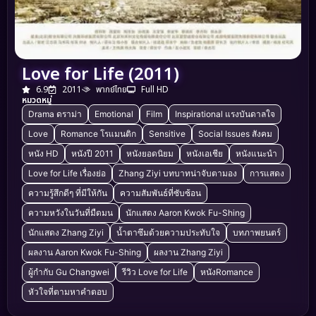
Love for Life (2011)
6.9
2011
พากย์ไทย
Full HD
หมวดหมู่
Drama ดราม่า
Emotional
Film
Inspirational แรงบันดาลใจ
Love
Romance โรแมนติก
Sensitive
Social Issues สังคม
หนัง HD
หนังปี 2011
หนังยอดนิยม
หนังเอเชีย
หนังแนะนำ
Love for Life เรื่องย่อ
Zhang Ziyi บทบาทน่าจับตามอง
การแสดง
ความรู้สึกดีๆ ที่มีให้กัน
ความสัมพันธ์ที่ซับซ้อน
ความหวังในวันที่มืดมน
นักแสดง Aaron Kwok Fu-Shing
นักแสดง Zhang Ziyi
น้ำตาซึมด้วยความประทับใจ
บทภาพยนตร์
ผลงาน Aaron Kwok Fu-Shing
ผลงาน Zhang Ziyi
ผู้กำกับ Gu Changwei
รีวิว Love for Life
หนังRomance
หัวใจที่ตามหาคำตอบ