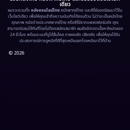
เดียว
ผมรวบรวมทั้ง
หนังออนไลน์ไทย
หนังพากย์ไทย และซีรี่ย์ยอดนิยมมาไว้ใน
Fantasy จินตนาการ
(326)
เว็บไซต์เดียว เพื่อให้คุณเข้าถึงความบันเทิงได้ครบถ้วน ไม่ว่าจะเป็นหนังไทย
คุณภาพ หนังต่างประเทศพากย์ไทย หรือซีรี่ย์จากแพลตฟอร์มดัง คุณ
Fiction
(9)
สามารถรับชมได้ทันทีโดยไม่ต้องสมัครสมาชิก ผมยังอัปเดตเนื้อหาใหม่ตลอด
24 ชั่วโมง พร้อมระบบที่ดูได้ลื่นไหล ภาพคมชัด เสียงชัด เพื่อให้คุณได้รับ
Film
(57)
ประสบการณ์การดูหนังที่ดีที่สุดเหมือนยกโรงหนังมาไว้ที่บ้าน
Gothic
(3)
© 2026
Grief
(7)
HBO GO
(6)
HBO Max
(3)
Healing
(15)
Heist
(26)