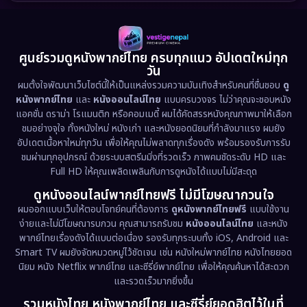
1989
1988
1986
Detective สืบสวน
(73)
1985
1983
1982
1981
1978
1974
Disaster
(13)
ศูนย์รวมดูหนังพากย์ไทย ครบทุกแนว อัปเดตใหม่ทุก
วัน
1971
1962
Disney+
(5)
ผมตั้งใจพัฒนาเว็บไซต์นี้ให้เป็นแหล่งรวมความบันเทิงสำหรับคนที่ชื่นชอบ
ดู
หนังพากย์ไทย
และ
หนังออนไลน์ไทย
แบบครบวงจร ไม่ว่าคุณจะชอบหนัง
Documentary สารคดี
(93)
แอคชั่น ดราม่า โรแมนติก หรือคอมเมดี้ ผมได้คัดสรรหนังคุณภาพมาให้เลือก
ชมอย่างจุใจ ทั้งหนังใหม่ หนังเก่า และหนังยอดนิยมที่กำลังมาแรง ผมยัง
อัปเดตเนื้อหาใหม่ทุกวัน เพื่อให้คุณไม่พลาดทุกเรื่องดัง พร้อมรองรับการรับ
Drama ดราม่า
(1,460)
ชมผ่านทุกอุปกรณ์ ด้วยระบบสตรีมมิ่งที่รวดเร็ว ภาพคมชัดระดับ HD และ
Full HD ให้คุณเพลิดเพลินกับการดูหนังได้แบบไม่มีสะดุด
Dystopian
(17)
ดูหนังออนไลน์พากย์ไทยฟรี ไม่มีโฆษณากวนใจ
Emotional
(61)
ผมออกแบบเว็บให้ตอบโจทย์คนที่ต้องการ
ดูหนังพากย์ไทยฟรี
แบบใช้งาน
ง่ายและไม่มีโฆษณารบกวน คุณสามารถรับชม
หนังออนไลน์ไทย
และหนัง
พากย์ไทยเรื่องดังได้แบบต่อเนื่อง รองรับทุกระบบทั้ง iOS, Android และ
Epic มหากาพย์
(218)
Smart TV ผมยังจัดหมวดหมู่ไว้ชัดเจน เช่น หนังใหม่พากย์ไทย หนังไทยยอด
นิยม หนัง Netflix พากย์ไทย และซีรี่ย์พากย์ไทย เพื่อให้คุณค้นหาได้สะดวก
Erotic
(36)
และรวดเร็วมากยิ่งขึ้น
รวมหนังไทย หนังพากย์ไทย และซีรี่ย์ยอดฮิตไว้ในที่
Family ครอบครัว
(363)