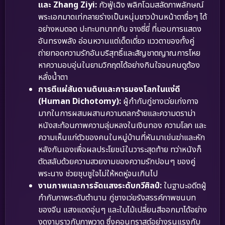
และ Zhang Ziyi:
กัวฟู่เฉิง พลิกโฉมสลัดภาพลักษณ์
พระเอกมาดเท่กลายร่างเป็นหนุ่มชาวบ้านหน้าตาซื่อๆ ได้
อย่างหมดจด ปะทะบทบาทกับ จางซี่ยี่ ที่มอบการแสดง
อันทรงพลัง อ่อนหวานแต่เด็ดเดี่ยว แววตาของทั้งคู่
ถ่ายทอดความรักอันบริสุทธิ์และสัญชาตญาณการโหย
หาความอบอุ่นในยามวิกฤตได้อย่างกินใจจนคนดูต้อง
หลั่งน้ำตา
การตีแผ่สันดานดิบและการมองโลกในแง่ดี
(Human Dichotomy):
ผู้กำกับกู่ชางเว่ยเก่งกาจ
มากในการผสมผสานความตลกร้ายและความดราม่า
หนังสะท้อนภาพความลุ่มหลงในเงินทอง ความโลภ และ
ความเห็นแก่ตัวของคนในหมู่บ้านที่หันมาเข่นฆ่าและหัก
หลังกันเองเพื่อผลประโยชน์ในวาระสุดท้าย ทว่าหนังก็
ตัดสลับด้วยความสวยงามของความรักปอนๆ ของคู่
พระนาง ช่วยชุบชูใจไม่ให้หดหู่จนเกินไป
งานภาพและการจัดแสงระดับกวีศิลป์:
ในฐานะอดีตผู้
กำกับภาพระดับตำนาน กู่ชางเว่ยรังสรรค์ภาพชนบท
ของจีน แสงแดดอุ่นๆ และใบไม้เปลี่ยนสีออกมาได้อย่าง
งดงามราวกับภาพวาด ซึ่งคอนทราสต์อย่างรุนแรงกับ