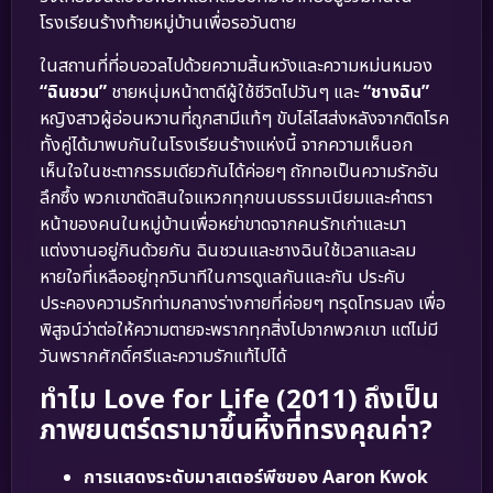
โรงเรียนร้างท้ายหมู่บ้านเพื่อรอวันตาย
ในสถานที่ที่อบอวลไปด้วยความสิ้นหวังและความหม่นหมอง
“ฉินชวน”
ชายหนุ่มหน้าตาดีผู้ใช้ชีวิตไปวันๆ และ
“ชางฉิน”
หญิงสาวผู้อ่อนหวานที่ถูกสามีแท้ๆ ขับไล่ไสส่งหลังจากติดโรค
ทั้งคู่ได้มาพบกันในโรงเรียนร้างแห่งนี้ จากความเห็นอก
เห็นใจในชะตากรรมเดียวกันได้ค่อยๆ ถักทอเป็นความรักอัน
ลึกซึ้ง พวกเขาตัดสินใจแหวกทุกขนบธรรมเนียมและคำตรา
หน้าของคนในหมู่บ้านเพื่อหย่าขาดจากคนรักเก่าและมา
แต่งงานอยู่กินด้วยกัน ฉินชวนและชางฉินใช้เวลาและลม
หายใจที่เหลืออยู่ทุกวินาทีในการดูแลกันและกัน ประคับ
ประคองความรักท่ามกลางร่างกายที่ค่อยๆ ทรุดโทรมลง เพื่อ
พิสูจน์ว่าต่อให้ความตายจะพรากทุกสิ่งไปจากพวกเขา แต่ไม่มี
วันพรากศักดิ์ศรีและความรักแท้ไปได้
ทำไม Love for Life (2011) ถึงเป็น
ภาพยนตร์ดรามาขึ้นหิ้งที่ทรงคุณค่า?
การแสดงระดับมาสเตอร์พีซของ Aaron Kwok