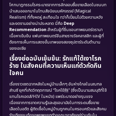
โศกนาฏกรรมโรคระบาดจากการลักลอบซื้อขายเลือดในชนบท
นำเสนอออกมาในโทนสัจนิยมมหัศจรรย์ (Magical
Realism) ที่ทั้งหดหู่ สะเทือนใจ ทว่าก็เปี่ยมไปด้วยความหวัง
และงดงามอย่างน่าประหลาด นี่คือ
Deep
Recommendation
สำหรับผู้ที่ชื่นชอบภาพยนตร์ดรามา
เนื้อหาเข้มข้น แฟนภาพยนตร์จีนสายรางวัลคลาสสิก และผู้ที่
ต้องการเห็นการแสดงขั้นเทพของสองซุปตาร์ระดับตำนาน
ของเอเชีย
เรื่องย่อฉบับเข้มข้น: รักแท้ใต้เงาโรค
ร้าย ในสังคมที่ความเห็นแก่ตัวกัดกิน
ใจคน
เรื่องราวเซตฉากหลังในหมู่บ้านเล็กๆ อันห่างไกลในมณฑล
ส่านซี ยุคที่เกิดวิกฤตการณ์ “โรคไข้熱” (ซึ่งเป็นนามสมมุติที่ใช้
แทนโรคเอดส์/HIV ในหนัง) แพร่ระบาดอย่างรุนแรง
เนื่องจากการขาดความรู้และสุขอนามัยในการระดมซื้อขาย
เลือดในอดีต ผู้ติดเชื้อในหมู่บ้านถูกคนในครอบครัวและสังคม
รังเกียจจนต้องอพยพแยกตัวออกมาอาศัยอยู่ร่วมกันใน