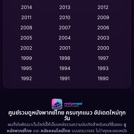
2014
2013
2012
Coming-of-age ชีวิตวัยรุ่น
(63)
2011
2010
2009
Crime อาชญากรรม
(532)
2008
2007
2006
2005
2004
2003
Cult Film
(4)
2002
2001
2000
Culture
(9)
1999
1998
1997
Dance เต้น
1995
1994
1993
(10)
1992
1991
1990
Detective สืบสวน
(62)
1989
1988
1986
Detective สืบสวน
(77)
1985
1983
1982
1981
1978
1974
Disaster
(13)
ศูนย์รวมดูหนังพากย์ไทย ครบทุกแนว อัปเดตใหม่ทุก
วัน
1971
1962
Disney+
(5)
ผมตั้งใจพัฒนาเว็บไซต์นี้ให้เป็นแหล่งรวมความบันเทิงสำหรับคนที่ชื่นชอบ
ดู
หนังพากย์ไทย
และ
หนังออนไลน์ไทย
แบบครบวงจร ไม่ว่าคุณจะชอบหนัง