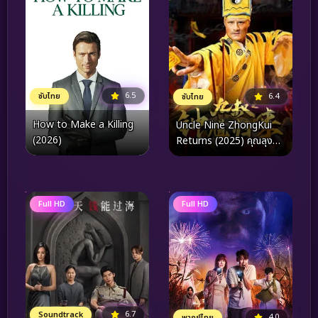
6.5
6.4
ซับไทย
ซับไทย
How to Make a Killing
Uncle Nine ZhongKui
(2026)
Returns (2025) คุณลุง
เก้าปราบผี
Full HD
Full HD
6.7
Soundtrack
4.0
พากย์ไทย