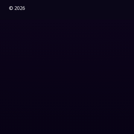
Gothic
(3)
© 2026
Grief
(7)
HBO GO
(6)
HBO Max
(3)
Healing
(15)
Heist
(27)
Historical
(7)
History ประวัติศาสตร์
(54)
Holiday
(3)
Horror สยองขวัญ
(392)