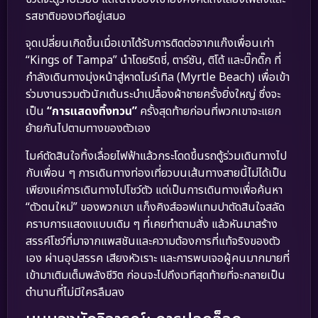
รสชาติของเวทีอยู่เสมอ
จุดเปลี่ยนเกิดขึ้นเมื่อเขาได้รับการติดต่อจากแก๊งเพื่อนเก่า
“Kings of Tampa” นำโดยริตชี่, ตาร์ซัน, ติโต้ และบิ๊กดิ๊ก ที่
กำลังเดินทางมุ่งหน้าสู่หาดไมร์เทิล (Myrtle Beach) เพื่อเข้า
ร่วมงานรวมตัวนักเต้นระบำเปลื้องผ้าชายครั้งยิ่งใหญ่ ซึ่งจะ
เป็น
“การแสดงทิ้งทวน”
ครั้งสุดท้ายก่อนที่พวกเขาจะแยก
ย้ายกันไปตามทางของตัวเอง
ไมค์ตัดสินใจทิ้งเลื่อยไฟฟ้าแล้วกระโดดขึ้นรถตู้ร่วมเดินทางไป
กับเพื่อน ๆ การเดินทางท่องเที่ยวบนเส้นทางสายนี้ไม่ได้เป็น
เพียงแค่การเดินทางไปโชว์ตัว แต่เป็นการเดินทางเพื่อค้นหา
“ตัวตนใหม่” ของพวกเขา แก็งคิงส์ออฟแทมปาตัดสินใจสลัด
คราบการแสดงแบบเดิม ๆ ที่เคยทำตามสั่ง แล้วหันมาสร้าง
สรรค์โชว์ที่มาจากแพสชันและความต้องการที่แท้จริงของตัว
เอง ผ่านอุปสรรค เสียงหัวเราะ และการพบเจอผู้คนมากมายที่
เข้ามาเติมเต็มพลังชีวิต ก่อนจะไปถึงเวทีสุดท้ายที่จะกลายเป็น
ตำนานที่ไม่มีใครลืมลง