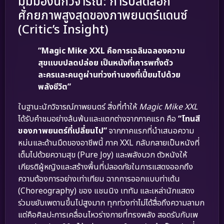
มุมมองนักวิจารณ์: การปลดล็อก
ศักยภาพสูงสุดของภาพยนตร์แดนซ์
(Critic’s Insight)
“Magic Mike XXL คือการเฉลิมฉลองความ
สุขแบบปลดปล่อย เป็นหนังที่เคารพทั้งตัว
ละครและคนดูผ่านท่วงทำนองที่เปี่ยมไปด้วย
พลังชีวิต”
ในฐานะนักวิจารณ์ภาพยนตร์ สิ่งที่ทำให้
Magic Mike XXL
ได้รับคำชมอย่างล้นพ้นและแตกต่างจากภาคแรก คือ
“โทนสี
ของภาพยนตร์ที่เปลี่ยนไป”
จากภาคแรกที่นำเสนอความ
หม่นและด้านมืดของอาชีพนี้ ภาค XXL กลับกลายเป็นหนังที่
เต็มไปด้วยความสุข (Pure Joy) และพลังบวก ตัวหนังให้
เกียรติผู้หญิงและสร้างพื้นที่ปลอดภัยในการแสดงออกถึง
ความต้องการอย่างเท่าเทียม ฉากการออกแบบท่าเต้น
(Choreography) ของ แชนนิง เททัม และเหล่านักแสดง
ร่วมขยับเพดานขึ้นไปสูงมาก ทุกท่วงท่าไม่ได้สื่อถึงความลามก
แต่คือศิลปะการเคลื่อนไหวร่างกายที่ทรงพลัง สอดรับกับเพ