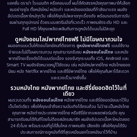
Documentary สารคดี
(94)
แอคชั่น ดราม่า โรแมนติก หรือคอมเมดี้ ผมได้คัดสรรหนังคุณภาพมาให้เลือก
ชมอย่างจุใจ ทั้งหนังใหม่ หนังเก่า และหนังยอดนิยมที่กำลังมาแรง ผมยัง
อัปเดตเนื้อหาใหม่ทุกวัน เพื่อให้คุณไม่พลาดทุกเรื่องดัง พร้อมรองรับการรับ
Drama ดราม่า
(1,513)
ชมผ่านทุกอุปกรณ์ ด้วยระบบสตรีมมิ่งที่รวดเร็ว ภาพคมชัดระดับ HD และ
Full HD ให้คุณเพลิดเพลินกับการดูหนังได้แบบไม่มีสะดุด
Dystopian
(17)
ดูหนังออนไลน์พากย์ไทยฟรี ไม่มีโฆษณากวนใจ
Emotional
(61)
ผมออกแบบเว็บให้ตอบโจทย์คนที่ต้องการ
ดูหนังพากย์ไทยฟรี
แบบใช้งาน
ง่ายและไม่มีโฆษณารบกวน คุณสามารถรับชม
หนังออนไลน์ไทย
และหนัง
พากย์ไทยเรื่องดังได้แบบต่อเนื่อง รองรับทุกระบบทั้ง iOS, Android และ
Epic มหากาพย์
(227)
Smart TV ผมยังจัดหมวดหมู่ไว้ชัดเจน เช่น หนังใหม่พากย์ไทย หนังไทยยอด
นิยม หนัง Netflix พากย์ไทย และซีรี่ย์พากย์ไทย เพื่อให้คุณค้นหาได้สะดวก
Erotic
(36)
และรวดเร็วมากยิ่งขึ้น
รวมหนังไทย หนังพากย์ไทย และซีรี่ย์ยอดฮิตไว้ในที่
Family ครอบครัว
(375)
เดียว
ผมรวบรวมทั้ง
หนังออนไลน์ไทย
หนังพากย์ไทย และซีรี่ย์ยอดนิยมมาไว้ใน
Fantasy จินตนาการ
(338)
เว็บไซต์เดียว เพื่อให้คุณเข้าถึงความบันเทิงได้ครบถ้วน ไม่ว่าจะเป็นหนังไทย
คุณภาพ หนังต่างประเทศพากย์ไทย หรือซีรี่ย์จากแพลตฟอร์มดัง คุณ
Fiction
(9)
สามารถรับชมได้ทันทีโดยไม่ต้องสมัครสมาชิก ผมยังอัปเดตเนื้อหาใหม่ตลอด
24 ชั่วโมง พร้อมระบบที่ดูได้ลื่นไหล ภาพคมชัด เสียงชัด เพื่อให้คุณได้รับ
Film
(57)
ประสบการณ์การดูหนังที่ดีที่สุดเหมือนยกโรงหนังมาไว้ที่บ้าน