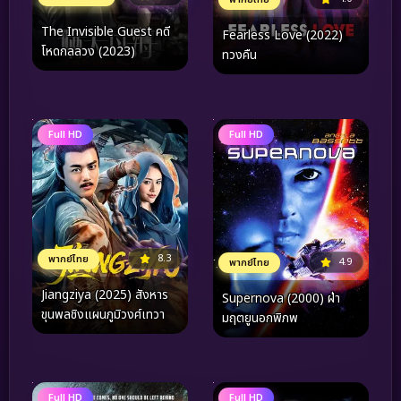
The Invisible Guest คดี
Fearless Love (2022)
โหดกลลวง (2023)
ทวงคืน
Full HD
Full HD
8.3
พากย์ไทย
4.9
พากย์ไทย
Jiangziya (2025) สังหาร
Supernova (2000) ฝ่า
ขุนพลชิงแผนภูมิวงศ์เทวา
มฤตยูนอกพิภพ
Full HD
Full HD