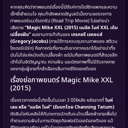
หากคุณคิดว่าภาพยนตร์เรื่องนี้มีดีแค่การโชว์ซิกแพกและความ
เซ็กซี่เย้ายวนใจ คุณกำลังพลาดอัญมณีเม็ดงามของวงการ
ภาพยนตร์แนวโรดทริป (Road Trip Movie) ไปอย่างน่า
เสียดาย
“Magic Mike XXL (2015) แมจิค ไมค์ XXL เต้น
เปลื้องฝัน”
ผลงานการกำกับของ
เกรกอรี เจคอบส์
(Gregory Jacobs)
(ภายใต้การควบคุมงานภาพของ สตีเวน
โซเดอร์เบิร์ก) คือภาคต่อที่ยกระดับจากภาคแรกได้อย่างน่าทึ่ง
มันไม่ใช่แค่หนังเต้นเปลื้องผ้า แต่มันคือภาพยนตร์ที่สำรวจลึก
เข้าไปในจิตวิญญาณ ความฝัน และมิตรภาพที่ไม่มีวันจางหาย
ของกลุ่มผู้ชายที่กล้าเลือกเส้นทางชีวิตของตัวเอง
เรื่องย่อภาพยนตร์ Magic Mike XXL
(2015)
เรื่องราวภาคต่อนี้เกิดขึ้นในเวลา 3 ปีให้หลัง หลังจากที่
ไมค์
เลน หรือ “แมจิค ไมค์” (รับบทโดย Channing Tatum)
ตัดสินใจหันหลังให้กับวงการนักเต้นระบำเปลื้องผ้าชายเพื่อไป
ทำตามความฝันในการเปิดธุรกิจเฟอร์นิเจอร์ของตัวเอง แม้
ชีวิตจะดูราบเรียบ แต่ในใจของเขายังคงคิดถึงเสียงเพลงและ