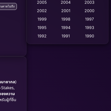
2005
2004
2003
จนคาดไม่ถึง
Cult Film
2002
2001
2000
(4)
1999
1998
1997
Culture
(9)
1995
1994
1993
Dance เต้น
(10)
1992
1991
1990
1989
1988
1986
Detective สืบสวน
(59)
1985
1983
1982
Detective สืบสวน
(73)
1981
1978
1974
Disaster
(13)
1971
1962
Disney+
(5)
มมายากล
)
h-Stakes,
Documentary สารคดี
(93)
ดของความ
รับผู้ที่ชื่น
Drama ดราม่า
(1,460)