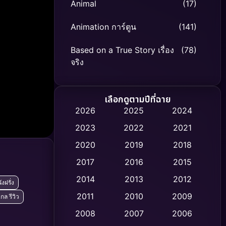
Animal
(17)
Animation การ์ตูน
(141)
Based on a True Story เรื่อง
(78)
จริง
Based on Novel
(8)
เลือกดูตามปีที่ฉาย
Biography ชีวิตจริง
(74)
2026
2025
2024
2023
2022
2021
Black Comedy
(306)
2020
2019
2018
Classic หนังคลาสสิก
(47)
2017
2016
2015
Comedy ตลก
(436)
2014
2013
2012
ังฝรั่ง
2011
2010
2009
ล รีวิว
Coming-of-age ชีวิตวัยรุ่น
(62)
2008
2007
2006
Crime อาชญากรรม
(513)