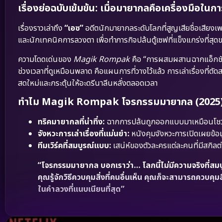
เรื่องย่อฉบับเข้มข้น: เมื่อมายากลคือเครื่องมือใ
เรื่องราวเล่าถึง
“เอซ”
อดีตนักมายากลระดับโลกที่สูญเสียชื่อเสียงเ
และนักเทคนิคการลวงตา เพื่อทำภารกิจปล้นตู้เซฟที่แข็งแกร่งที่สุดขอ
ความโดดเด่นของ
Magik Rompak
คือ “การผสมผสานฉากแอ็กชัน
ช่วงเวลาที่ดูเหมือนพลาด คือแผนการที่วางไว้แล้ว การเล่าเรื่องที่ตัดส
สดใหม่และกระตุ้นให้อะดรีนาลีนหลั่งตลอดเวลา
ทำไม Magik Rompak โจรกรรมมายากล (2025) ถึง
ทริคมายากลที่น่าทึ่ง:
ฉากการปล้นถูกออกแบบมาเหมือนโชว์มาย
จังหวะการเล่าเรื่องที่แม่นยำ:
หนังคุมจังหวะการเปิดเผยข้อมู
ทีมเวิร์คที่สมบูรณ์แบบ:
เสน่ห์ของตัวละครแต่ละคนที่มีสกิลต่
“โจรกรรมมายากล บอกเราว่า… โลกนี้ไม่มีความจริงที่สมบู
คุณรู้จักวิธีควบคุมสิ่งที่คนอื่นเห็น คุณก็จะสามารถควบคุมสิ่
ในคำลวงที่แนบเนียนที่สุด”