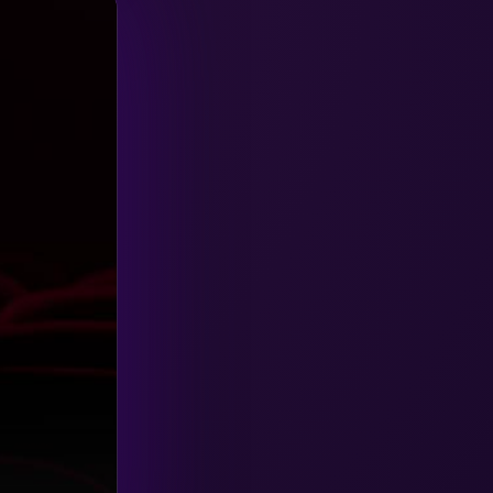
HBO GO
(6)
HBO Max
(3)
Healing
(15)
Heist
(26)
Historical
(7)
History ประวัติศาสตร์
(54)
Holiday
(3)
Horror สยองขวัญ
(385)
Human
(49)
Inspirational แรงบันดาลใจ
(157)