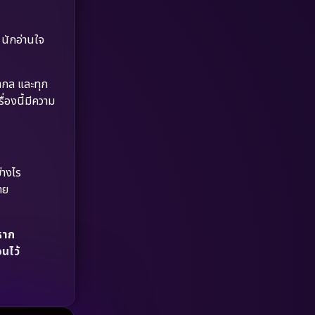
Dystopian
(17)
Emotional
(61)
 นักอ่านใจ
Epic มหากาพย์
(218)
ำกล และทุก
ื่องนี้มีความ
Erotic
(36)
Family ครอบครัว
(363)
Fantasy จินตนาการ
(326)
่างไร
าย
Fiction
(9)
Film
(57)
หาก
อนไว้
Gothic
(3)
Grief
(7)