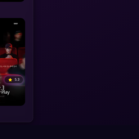
MONOMAX
(1)
Monster
(25)
Movie Collection
(3)
Musical เพลง
(64)
Mystery ลึกลับ
(371)
5.3
nature
(4)
 Play
Parody
(3)
Period ย้อนยุค
(95)
Political การเมือง
(20)