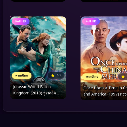
Full HD
Full HD
6.2
พากย์ไทย
พากย์ไทย
Jurassic World Fallen
Once Upon a Time in C
Kingdom (2018) จูราสสิค
and America (1997) หว
เวิลด์ อาณาจักรล่มสลาย
หง พิชิตตะวันตก