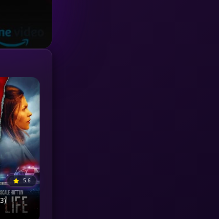
Investigation
(33)
iQIYI
(18)
Kids
(16)
LGBTQ
(5)
Love
(25)
Martial
(6)
Martial Arts
(36)
marvel
(2)
5.6
Melodrama
(6)
3)
Military
(7)