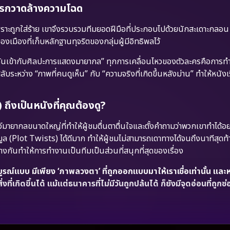
นการกวาดล้างความโฉด
พราะถูกใส่ร้าย เขาจึงรวบรวมทีมยอดฝีมือที่ประกอบไปด้วยนักสะเดาะกลอน
งเมืองที่เก็บหลักฐานทุจริตของกลุ่มผู้มีอิทธิพลไว้
เข้ากับศิลปะการแสดงมายากล” ทุกการเคลื่อนไหวของตัวละครคือการท
ลับระหว่าง “ภาพที่คนดูเห็น” กับ “ความจริงที่เกิดขึ้นหลังม่าน” ทำให้หนังเร
เป็นหนังที่คุณต้องดู?
ากลขนาดใหญ่ที่ทำให้ผู้ชมตื่นตาตื่นใจและตั้งคำถามว่าพวกเขาทำได้อย
ล (Plot Twists) ได้ดีมาก ทำให้ผู้ชมไม่สามารถเดาทางได้จนถึงนาทีสุดท้
างกันทำให้การทำงานเป็นทีมเป็นส่วนที่สนุกที่สุดของเรื่อง
รณ์แบบ มีเพียง ‘ภาพลวงตา’ ที่ถูกออกแบบมาให้เราเชื่อเท่านั้น และ
งที่เกิดขึ้นได้ แม้แต่ธนาคารที่ไม่มีวันถูกปล้นได้ ก็ยังมีจุดอ่อนที่ถูกซ่