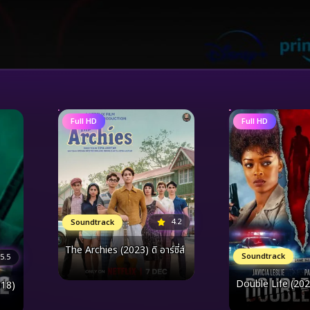
Full HD
Full HD
4.2
Soundtrack
The Archies (2023) ดิ อาร์ชี่ส์
Soundtrack
5.5
Double Life (202
018)