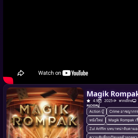
Magik Rompak
4.9
2025
พากย์ไทย
หมวดหมู่
Action บู๊
Crime อาชญากร
หนังใหม่
Magik Rompak เรื่
Zul Ariffin บทบาทน่าจับตามอ
ความลับที่ถูกเปิดเผยด้วยกลลว